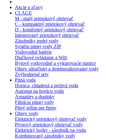
Akcie a zľavy
CLAGE
M - malý prietokový ohrievač
C - kompaktný prietokový ohrievač
D - komfortný prietokový ohrievač
Integrovaný prietokový ohrievač
Zásobníky teplej vody
Systém pitnej vody ZIP
Vodovodné batérie
Diaľkové ovládanie a Wifi
Bytové vodovodné a vykurovacie stanice
Ohrev ultračistej a demineralizovanej vody
Zvýhodnené sety
Pitná voda
Horúca, chladená a perlivá voda
Automat na horúcu vodu
Armatúry a doplnky
Filtrácia pitnej vody
Pitný režim pre firmy
Ohrev vody
Elektrický prietokový ohrievač vody
Plynový prietokový ohrievač vody
Elektrický bojler - zásobník na vodu
Kombinovaný zásobníky vody