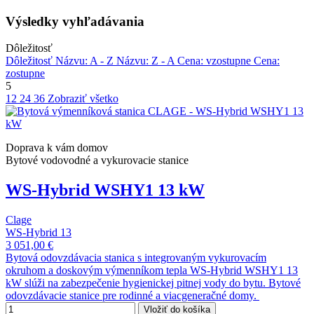
Výsledky vyhľadávania
Dôležitosť
Dôležitosť
Názvu: A - Z
Názvu: Z - A
Cena: vzostupne
Cena:
zostupne
5
12
24
36
Zobraziť všetko
Doprava k vám domov
Bytové vodovodné a vykurovacie stanice
WS-Hybrid WSHY1 13 kW
Clage
WS-Hybrid 13
3 051,00 €
Bytová odovzdávacia stanica s integrovaným vykurovacím
okruhom a doskovým výmenníkom tepla WS-Hybrid WSHY1 13
kW slúži na zabezpečenie hygienickej pitnej vody do bytu. Bytové
odovzdávacie stanice pre rodinné a viacgeneračné domy.
Vložiť do košíka