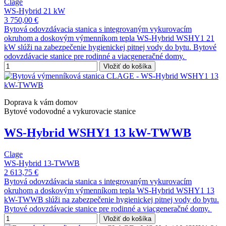
Clage
WS-Hybrid 21 kW
3 750,00 €
Bytová odovzdávacia stanica s integrovaným vykurovacím
okruhom a doskovým výmenníkom tepla WS-Hybrid WSHY1 21
kW slúži na zabezpečenie hygienickej pitnej vody do bytu. Bytové
odovzdávacie stanice pre rodinné a viacgeneračné domy.
Vložiť do košíka
Doprava k vám domov
Bytové vodovodné a vykurovacie stanice
WS-Hybrid WSHY1 13 kW-TWWB
Clage
WS-Hybrid 13-TWWB
2 613,75 €
Bytová odovzdávacia stanica s integrovaným vykurovacím
okruhom a doskovým výmenníkom tepla WS-Hybrid WSHY1 13
kW-TWWB slúži na zabezpečenie hygienickej pitnej vody do bytu.
Bytové odovzdávacie stanice pre rodinné a viacgeneračné domy.
Vložiť do košíka