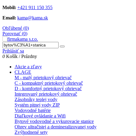
Mobil:
+421 911 150 355
Email:
kama@kama.sk
Obľúbené (
0
)
Porovnať (
0
)
Prihlásiť sa
0
Košík
/
Prázdny
Akcie a zľavy
CLAGE
M - malý prietokový ohrievač
C - kompaktný prietokový ohrievač
D - komfortný prietokový ohrievač
Integrovaný prietokový ohrievač
Zásobníky teplej vody
Systém pitnej vody ZIP
Vodovodné batérie
Diaľkové ovládanie a Wifi
Bytové vodovodné a vykurovacie stanice
Ohrev ultračistej a demineralizovanej vody
Zvýhodnené sety