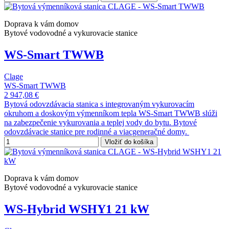
Doprava k vám domov
Bytové vodovodné a vykurovacie stanice
WS-Smart TWWB
Clage
WS-Smart TWWB
2 947,08 €
Bytová odovzdávacia stanica s integrovaným vykurovacím
okruhom a doskovým výmenníkom tepla WS-Smart TWWB slúži
na zabezpečenie vykurovania a teplej vody do bytu. Bytové
odovzdávacie stanice pre rodinné a viacgeneračné domy.
Vložiť do košíka
Doprava k vám domov
Bytové vodovodné a vykurovacie stanice
WS-Hybrid WSHY1 21 kW