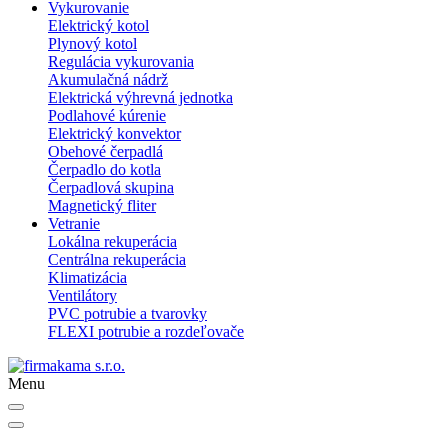
Vykurovanie
Elektrický kotol
Plynový kotol
Regulácia vykurovania
Akumulačná nádrž
Elektrická výhrevná jednotka
Podlahové kúrenie
Elektrický konvektor
Obehové čerpadlá
Čerpadlo do kotla
Čerpadlová skupina
Magnetický fliter
Vetranie
Lokálna rekuperácia
Centrálna rekuperácia
Klimatizácia
Ventilátory
PVC potrubie a tvarovky
FLEXI potrubie a rozdeľovače
Menu