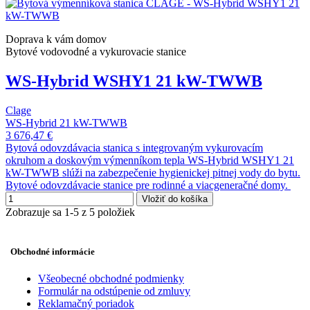
Doprava k vám domov
Bytové vodovodné a vykurovacie stanice
WS-Hybrid WSHY1 21 kW-TWWB
Clage
WS-Hybrid 21 kW-TWWB
3 676,47 €
Bytová odovzdávacia stanica s integrovaným vykurovacím
okruhom a doskovým výmenníkom tepla WS-Hybrid WSHY1 21
kW-TWWB slúži na zabezpečenie hygienickej pitnej vody do bytu.
Bytové odovzdávacie stanice pre rodinné a viacgeneračné domy.
Vložiť do košíka
Zobrazuje sa 1-5 z 5 položiek
Obchodné informácie
Všeobecné obchodné podmienky
Formulár na odstúpenie od zmluvy
Reklamačný poriadok