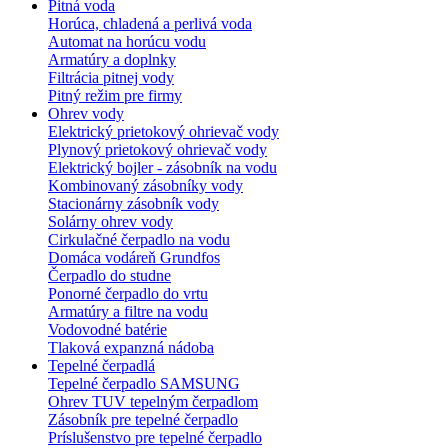
Pitná voda
Horúca, chladená a perlivá voda
Automat na horúcu vodu
Armatúry a doplnky
Filtrácia pitnej vody
Pitný režim pre firmy
Ohrev vody
Elektrický prietokový ohrievač vody
Plynový prietokový ohrievač vody
Elektrický bojler - zásobník na vodu
Kombinovaný zásobníky vody
Stacionárny zásobník vody
Solárny ohrev vody
Cirkulačné čerpadlo na vodu
Domáca vodáreň Grundfos
Čerpadlo do studne
Ponorné čerpadlo do vrtu
Armatúry a filtre na vodu
Vodovodné batérie
Tlaková expanzná nádoba
Tepelné čerpadlá
Tepelné čerpadlo SAMSUNG
Ohrev TUV tepelným čerpadlom
Zásobník pre tepelné čerpadlo
Príslušenstvo pre tepelné čerpadlo