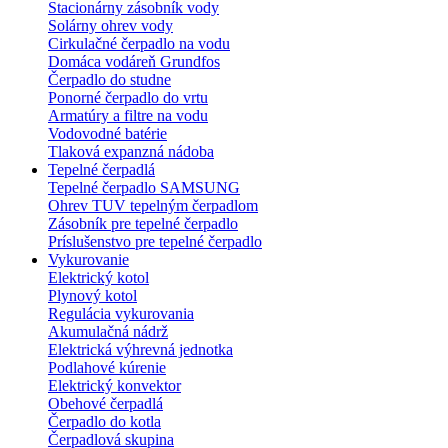
Stacionárny zásobník vody
Solárny ohrev vody
Cirkulačné čerpadlo na vodu
Domáca vodáreň Grundfos
Čerpadlo do studne
Ponorné čerpadlo do vrtu
Armatúry a filtre na vodu
Vodovodné batérie
Tlaková expanzná nádoba
Tepelné čerpadlá
Tepelné čerpadlo SAMSUNG
Ohrev TUV tepelným čerpadlom
Zásobník pre tepelné čerpadlo
Príslušenstvo pre tepelné čerpadlo
Vykurovanie
Elektrický kotol
Plynový kotol
Regulácia vykurovania
Akumulačná nádrž
Elektrická výhrevná jednotka
Podlahové kúrenie
Elektrický konvektor
Obehové čerpadlá
Čerpadlo do kotla
Čerpadlová skupina