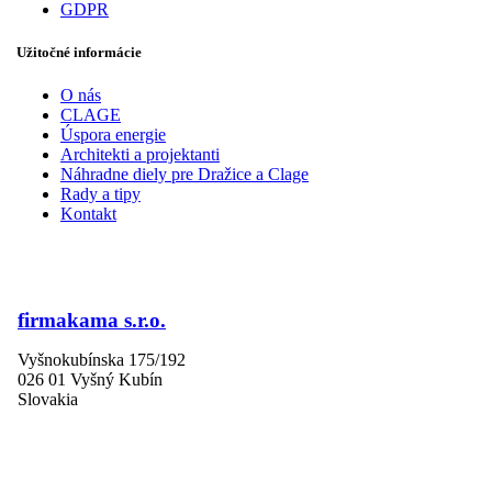
GDPR
Užitočné informácie
O nás
CLAGE
Úspora energie
Architekti a projektanti
Náhradne diely pre Dražice a Clage
Rady a tipy
Kontakt
firmakama s.r.o.
Vyšnokubínska 175/192
026 01 Vyšný Kubín
Slovakia