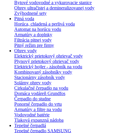
Bytové vodovodné a vykurovacie stanice
Ohrev ultračistej a demineralizovanej vody
Zvýhodnené sety
Pitná voda
Horúca, chladená a perlivá voda
Automat na horúcu vodu
Armatúry a doplnky
Filtrácia pitnej vody
Pitný režim pre firmy
Ohrev vody
Elektrický prietokový ohrievač vody
Plynový prietokový ohrievač vody
Elektrický bojler - zásobník na vodu
Kombinovaný zásobníky vody
Stacionárny zásobník vody
Solárny ohrev vody
Cirkulačné čerpadlo na vodu
Domáca vodáreň Grundfos
Čerpadlo do studne
Ponorné čerpadlo do vrtu
Armatúry a filtre na vodu
Vodovodné batérie
Tlaková expanzná nádoba
Tepelné čerpadlá
Tepelné čerpadlo SAMSUNG