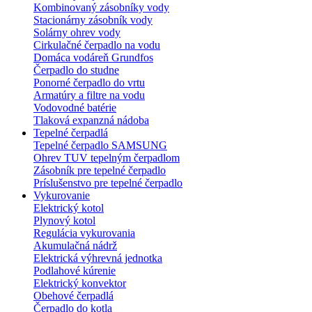
Kombinovaný zásobníky vody
Stacionárny zásobník vody
Solárny ohrev vody
Cirkulačné čerpadlo na vodu
Domáca vodáreň Grundfos
Čerpadlo do studne
Ponorné čerpadlo do vrtu
Armatúry a filtre na vodu
Vodovodné batérie
Tlaková expanzná nádoba
Tepelné čerpadlá
Tepelné čerpadlo SAMSUNG
Ohrev TUV tepelným čerpadlom
Zásobník pre tepelné čerpadlo
Príslušenstvo pre tepelné čerpadlo
Vykurovanie
Elektrický kotol
Plynový kotol
Regulácia vykurovania
Akumulačná nádrž
Elektrická výhrevná jednotka
Podlahové kúrenie
Elektrický konvektor
Obehové čerpadlá
Čerpadlo do kotla