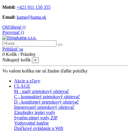
Mobil:
+421 911 150 355
Email:
kama@kama.sk
Obľúbené (
)
Porovnať (
)
Prihlásiť sa
0
Košík
/
Prázdny
Nákupný košík
×
Vo vašom košíku nie sú žiadne ďalšie položky
Akcie a zľavy
CLAGE
M - malý prietokový ohrievač
C - kompaktný prietokový ohrievač
D - komfortný prietokový ohrievač
Integrovaný prietokový ohrievač
Zásobníky teplej vody
Systém pitnej vody ZIP
Vodovodné batérie
Diaľkové ovládanie a Wifi