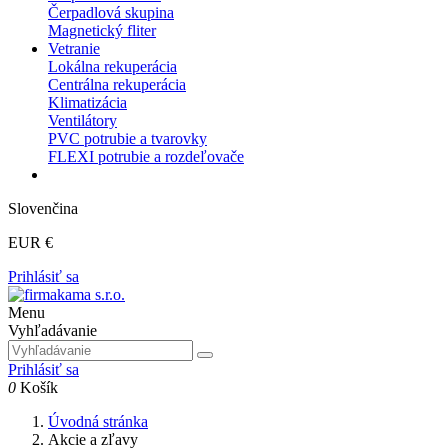
Čerpadlová skupina
Magnetický fliter
Vetranie
Lokálna rekuperácia
Centrálna rekuperácia
Klimatizácia
Ventilátory
PVC potrubie a tvarovky
FLEXI potrubie a rozdeľovače
Slovenčina
EUR €
Prihlásiť sa
Menu
Vyhľadávanie
Prihlásiť sa
0
Košík
Úvodná stránka
Akcie a zľavy