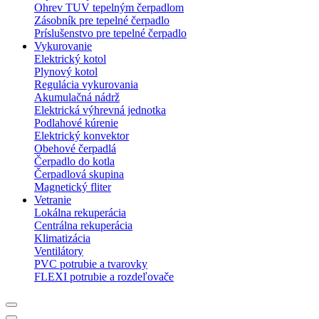
Ohrev TUV tepelným čerpadlom
Zásobník pre tepelné čerpadlo
Príslušenstvo pre tepelné čerpadlo
Vykurovanie
Elektrický kotol
Plynový kotol
Regulácia vykurovania
Akumulačná nádrž
Elektrická výhrevná jednotka
Podlahové kúrenie
Elektrický konvektor
Obehové čerpadlá
Čerpadlo do kotla
Čerpadlová skupina
Magnetický fliter
Vetranie
Lokálna rekuperácia
Centrálna rekuperácia
Klimatizácia
Ventilátory
PVC potrubie a tvarovky
FLEXI potrubie a rozdeľovače