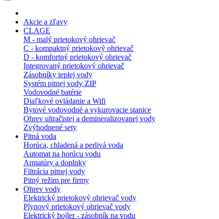
Akcie a zľavy
CLAGE
M - malý prietokový ohrievač
C - kompaktný prietokový ohrievač
D - komfortný prietokový ohrievač
Integrovaný prietokový ohrievač
Zásobníky teplej vody
Systém pitnej vody ZIP
Vodovodné batérie
Diaľkové ovládanie a Wifi
Bytové vodovodné a vykurovacie stanice
Ohrev ultračistej a demineralizovanej vody
Zvýhodnené sety
Pitná voda
Horúca, chladená a perlivá voda
Automat na horúcu vodu
Armatúry a doplnky
Filtrácia pitnej vody
Pitný režim pre firmy
Ohrev vody
Elektrický prietokový ohrievač vody
Plynový prietokový ohrievač vody
Elektrický bojler - zásobník na vodu