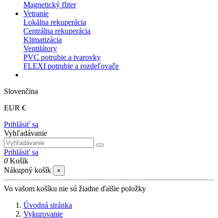
Magnetický fliter
Vetranie
Lokálna rekuperácia
Centrálna rekuperácia
Klimatizácia
Ventilátory
PVC potrubie a tvarovky
FLEXI potrubie a rozdeľovače
Slovenčina
EUR €
Prihlásiť sa
Vyhľadávanie
Prihlásiť sa
0
Košík
Nákupný košík
×
Vo vašom košíku nie sú žiadne ďalšie položky
Úvodná stránka
Vykurovanie