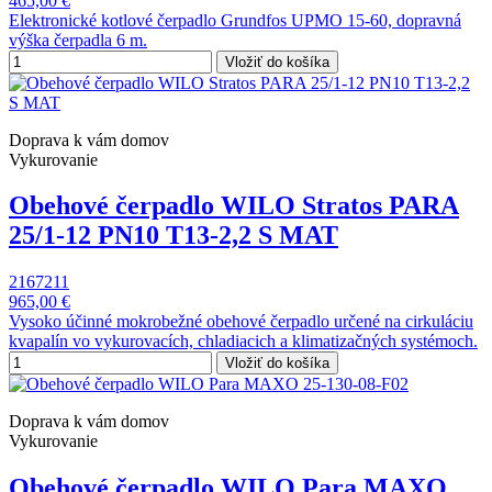
465,00 €
Elektronické kotlové čerpadlo Grundfos UPMO 15-60, dopravná
výška čerpadla 6 m.
Vložiť do košíka
Doprava k vám domov
Vykurovanie
Obehové čerpadlo WILO Stratos PARA
25/1-12 PN10 T13-2,2 S MAT
2167211
965,00 €
Vysoko účinné mokrobežné obehové čerpadlo určené na cirkuláciu
kvapalín vo vykurovacích, chladiacich a klimatizačných systémoch.
Vložiť do košíka
Doprava k vám domov
Vykurovanie
Obehové čerpadlo WILO Para MAXO