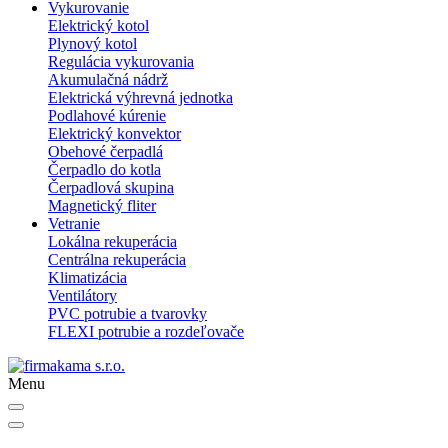
Vykurovanie
Elektrický kotol
Plynový kotol
Regulácia vykurovania
Akumulačná nádrž
Elektrická výhrevná jednotka
Podlahové kúrenie
Elektrický konvektor
Obehové čerpadlá
Čerpadlo do kotla
Čerpadlová skupina
Magnetický fliter
Vetranie
Lokálna rekuperácia
Centrálna rekuperácia
Klimatizácia
Ventilátory
PVC potrubie a tvarovky
FLEXI potrubie a rozdeľovače
Menu