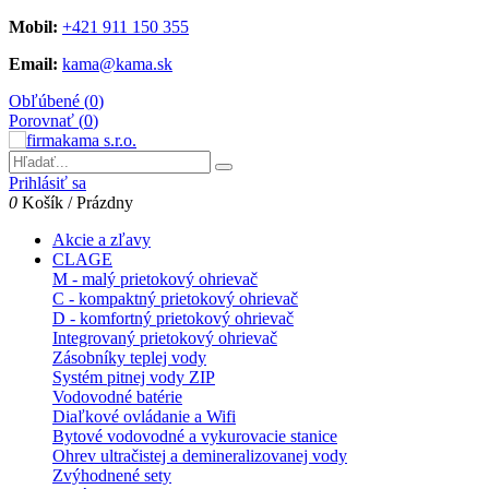
Mobil:
+421 911 150 355
Email:
kama@kama.sk
Obľúbené (
0
)
Porovnať (
0
)
Prihlásiť sa
0
Košík
/
Prázdny
Akcie a zľavy
CLAGE
M - malý prietokový ohrievač
C - kompaktný prietokový ohrievač
D - komfortný prietokový ohrievač
Integrovaný prietokový ohrievač
Zásobníky teplej vody
Systém pitnej vody ZIP
Vodovodné batérie
Diaľkové ovládanie a Wifi
Bytové vodovodné a vykurovacie stanice
Ohrev ultračistej a demineralizovanej vody
Zvýhodnené sety