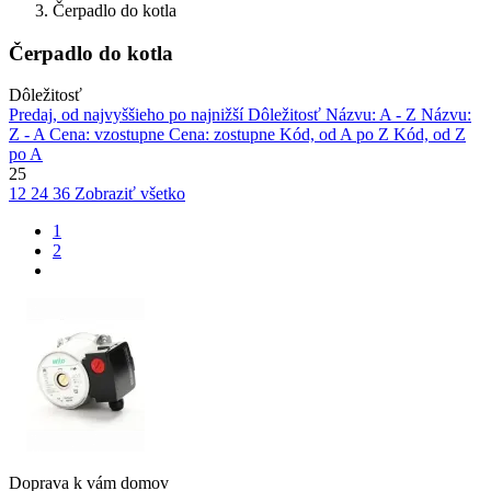
Čerpadlo do kotla
Čerpadlo do kotla
Dôležitosť
Predaj, od najvyššieho po najnižší
Dôležitosť
Názvu: A - Z
Názvu:
Z - A
Cena: vzostupne
Cena: zostupne
Kód, od A po Z
Kód, od Z
po A
25
12
24
36
Zobraziť všetko
1
2
Doprava k vám domov