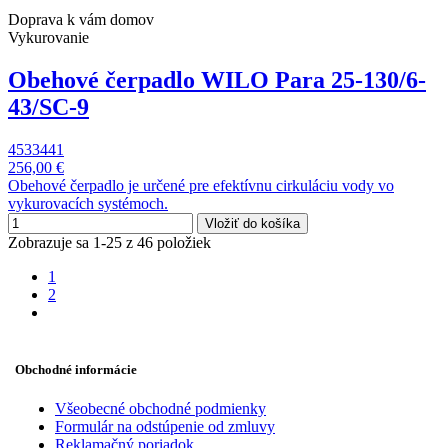
Doprava k vám domov
Vykurovanie
Obehové čerpadlo WILO Para 25-130/6-
43/SC-9
4533441
256,00 €
Obehové čerpadlo je určené pre efektívnu cirkuláciu vody vo
vykurovacích systémoch.
Vložiť do košíka
Zobrazuje sa 1-25 z 46 položiek
1
2
Obchodné informácie
Všeobecné obchodné podmienky
Formulár na odstúpenie od zmluvy
Reklamačný poriadok