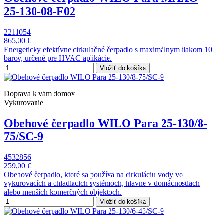
25-130-08-F02
2211054
865,00 €
Energeticky efektívne cirkulačné čerpadlo s maximálnym tlakom 10
barov, určené pre HVAC aplikácie.
Vložiť do košíka
Doprava k vám domov
Vykurovanie
Obehové čerpadlo WILO Para 25-130/8-
75/SC-9
4532856
259,00 €
Obehové čerpadlo, ktoré sa používa na cirkuláciu vody vo
vykurovacích a chladiacich systémoch, hlavne v domácnostiach
alebo menších komerčných objektoch.
Vložiť do košíka