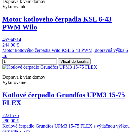
Doprava k vám domov
Vykurovanie
Motor kotlového čerpadla KSL 6-43
PWM Wilo
45364314
244,00 €
Motor kotlového čerpadla Wilo KSL 6-43 PWM, dopravná výška 6
m.
Vložiť do košíka
Doprava k vám domov
Vykurovanie
Kotlové čerpadlo Grundfos UPM3 15-75
FLEX
2231575
280,00 €
Kotlové čerpadlo Grundfos UPM3 15-75 FLEX s výtlačnou výškou
čerpadla 7,5 m.