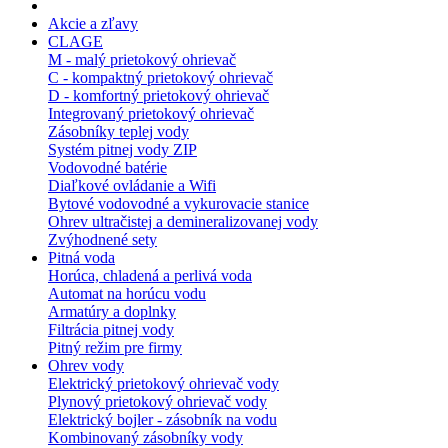
Akcie a zľavy
CLAGE
M - malý prietokový ohrievač
C - kompaktný prietokový ohrievač
D - komfortný prietokový ohrievač
Integrovaný prietokový ohrievač
Zásobníky teplej vody
Systém pitnej vody ZIP
Vodovodné batérie
Diaľkové ovládanie a Wifi
Bytové vodovodné a vykurovacie stanice
Ohrev ultračistej a demineralizovanej vody
Zvýhodnené sety
Pitná voda
Horúca, chladená a perlivá voda
Automat na horúcu vodu
Armatúry a doplnky
Filtrácia pitnej vody
Pitný režim pre firmy
Ohrev vody
Elektrický prietokový ohrievač vody
Plynový prietokový ohrievač vody
Elektrický bojler - zásobník na vodu
Kombinovaný zásobníky vody