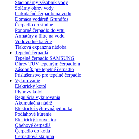
Stacionárny zásobník vody
Solárny ohrev vody
Cirkulačné čerpadlo na vodu
Domáca vodáreň Grundfos
Čerpadlo do studne
Ponorné čerpadlo do vrtu
Armatúry a filtre na vodu
Vodovodné batérie
Tlaková expanzná nádoba
Tepelné čerpadlá
Tepelné čerpadlo SAMSUNG
Ohrev TUV tepelným čerpadlom
Zásobník pre tepelné čerpadlo
Príslušenstvo pre tepelné čerpadlo
Vykurovanie
Elektrický kotol
Plynový kotol
Regulácia vykurovania
Akumulačná nádrž
Elektrická výhrevná jednotka
Podlahové kúrenie
Elektrický konvektor
Obehové čerpadlá
Čerpadlo do kotla
Čerpadlová skupina