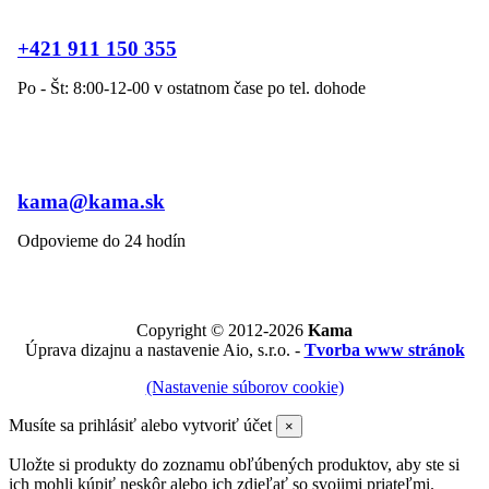
+421 911 150 355
Po - Št: 8:00-12-00 v ostatnom čase po tel. dohode
kama@kama.sk
Odpovieme do 24 hodín
Copyright © 2012-2026
Kama
Úprava dizajnu a nastavenie Aio, s.r.o. -
Tvorba www stránok
(Nastavenie súborov cookie)
Musíte sa prihlásiť alebo vytvoriť účet
×
Uložte si produkty do zoznamu obľúbených produktov, aby ste si
ich mohli kúpiť neskôr alebo ich zdieľať so svojimi priateľmi.