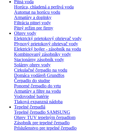
Pitná voda
Horúca, chladená a perlivá voda
Automat na horúcu vodu
Armatúry a doplnky
Filtrácia pitnej vody
Pitný režim pre firmy
Ohrev vody
Elektrický prietokový ohrievač vody
Plynový prietokový ohrievač vody
Elektrický bojler - zásobník na vodu
Kombinovaný zásobníky vody
Stacionárny zásobník vody
Solárny ohrev vody
Cirkulačné čerpadlo na vodu
Domáca vodáreň Grundfos
Čerpadlo do studne
Ponorné čerpadlo do vrtu
Armatúry a filtre na vodu
Vodovodné batérie
Tlaková expanzná nádoba
Tepelné čerpadlá
Tepelné čerpadlo SAMSUNG
Ohrev TUV tepelným čerpadlom
Zásobník pre tepelné čerpadlo
Príslušenstvo pre tepelné čerpadlo