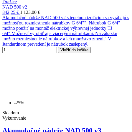
Dražice
NAD 500 v2
842,25 €
1 123,00 €
Akumulačné nádrže NAD 500 v2 s tepelnou izoláciou sa vyrábajú s
možnosťou rozmiestnenia nátrubkov G 6/4"". Nátrubok G 6/4"
možno použiť na montáž elektrickej výhrevnej jednotky TJ
6/4".Možnosť vyrobiť aj s viacerými nátrubkami. Na zákazku
možno rozmiestnenie nátrubkov a ich množstvo zmeniť. V
štandardnom prevedení je nátrubok zaslepený.
Vložiť do košíka
-25%
Skladom
Vykurovanie
Akumulačné nádrže NAD 500 v3