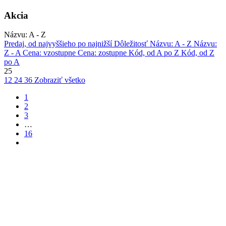
Akcia
Názvu: A - Z
Predaj, od najvyššieho po najnižší
Dôležitosť
Názvu: A - Z
Názvu:
Z - A
Cena: vzostupne
Cena: zostupne
Kód, od A po Z
Kód, od Z
po A
25
12
24
36
Zobraziť všetko
1
2
3
…
16