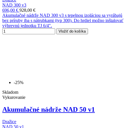
NAD 300 v3
696,00 €
928,00 €
Akumulačné nádrže NAD 300 v3 s tepelnou izoláciou sa vyrábajú
bez príruby iba s nátrubkami (typ 300). Do hrdiel možno inštalovať
výhrevnú jednotku TJ 6/4".
Vložiť do košíka
-25%
Skladom
Vykurovanie
Akumulačné nádrže NAD 50 v1
Dražice
NAD 50 v1