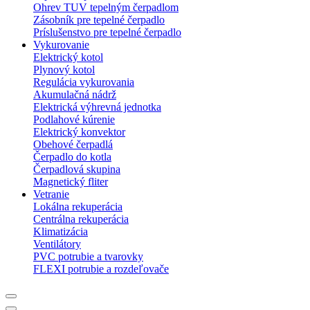
Ohrev TUV tepelným čerpadlom
Zásobník pre tepelné čerpadlo
Príslušenstvo pre tepelné čerpadlo
Vykurovanie
Elektrický kotol
Plynový kotol
Regulácia vykurovania
Akumulačná nádrž
Elektrická výhrevná jednotka
Podlahové kúrenie
Elektrický konvektor
Obehové čerpadlá
Čerpadlo do kotla
Čerpadlová skupina
Magnetický fliter
Vetranie
Lokálna rekuperácia
Centrálna rekuperácia
Klimatizácia
Ventilátory
PVC potrubie a tvarovky
FLEXI potrubie a rozdeľovače