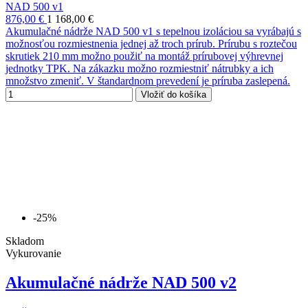
NAD 500 v1
876,00 €
1 168,00 €
Akumulačné nádrže NAD 500 v1 s tepelnou izoláciou sa vyrábajú s
možnosťou rozmiestnenia jednej až troch prírub. Prírubu s roztečou
skrutiek 210 mm možno použiť na montáž prírubovej výhrevnej
jednotky TPK. Na zákazku možno rozmiestniť nátrubky a ich
množstvo zmeniť. V štandardnom prevedení je príruba zaslepená.
Vložiť do košíka
-25%
Skladom
Vykurovanie
Akumulačné nádrže NAD 500 v2