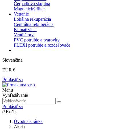
Čerpadlová skupina
Magnetický fliter
Vetranie
Lokálna rekuperácia
Centrálna rekuperácia
Klimatizácia
Ventilátory
PVC potrubie a tvarovky
FLEXI potrubie a rozdeľovače
Slovenčina
EUR €
Prihlásiť sa
Menu
Vyhľadávanie
Prihlásiť sa
0
Košík
Úvodná stránka
Akcia