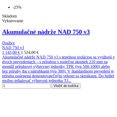
-25%
Skladom
Vykurovanie
Akumulačné nádrže NAD 750 v3
Dražice
NAD 750 v3
1 143,00 €
1 524,00 €
Akumulačné nádrže NAD 750 v3 s tepelnou izoláciou sa vyrábajú v
dvoch prevedeniach – s prírubou s roztečou skrutiek 210 mm na
montáž prírubovej výhrevnej jednotky TPK (typ 500-1000) alebo
bez príruby iba s nátrubkami (typ 300). V štandardnom prevedení je
príruba zaslepená demontovateľným vekom so skrutkami. Do hrdiel
možno inštalovať výhrevnú jednotku TJ...
Vložiť do košíka