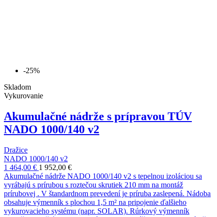
-25%
Skladom
Vykurovanie
Akumulačné nádrže s prípravou TÚV
NADO 1000/140 v2
Dražice
NADO 1000/140 v2
1 464,00 €
1 952,00 €
Akumulačné nádrže NADO 1000/140 v2 s tepelnou izoláciou sa
vyrábajú s prírubou s roztečou skrutiek 210 mm na montáž
prírubovej . V štandardnom prevedení je príruba zaslepená. Nádoba
obsahuje výmenník s plochou 1,5 m² na pripojenie ďalšieho
vykurovacieho systému (napr. SOLAR). Rúrkový výmenník