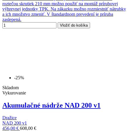
roztečou skrutiek 210 mm možno použiť na montáž prírubovej
výhrevnej jednotky TPK. Na zákazku možno rozmiestniť nátrubky
a ich množstvo zmeniť. V štandardnom prevedení je príruba
zaslepená.
Vložiť do košíka
-25%
Skladom
Vykurovanie
Akumulačné nádrže NAD 200 v1
Dražice
NAD 200 v1
456,00 €
608,00 €