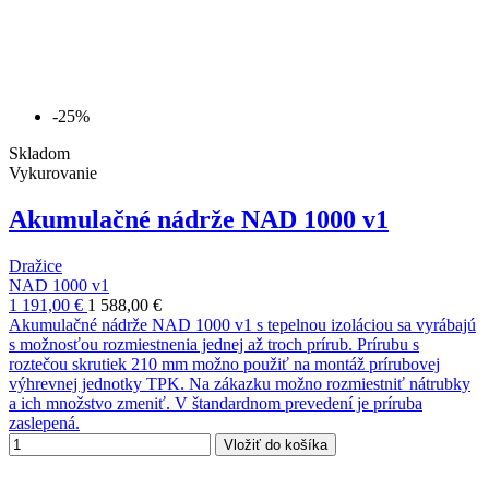
-25%
Skladom
Vykurovanie
Akumulačné nádrže NAD 1000 v1
Dražice
NAD 1000 v1
1 191,00 €
1 588,00 €
Akumulačné nádrže NAD 1000 v1 s tepelnou izoláciou sa vyrábajú
s možnosťou rozmiestnenia jednej až troch prírub. Prírubu s
roztečou skrutiek 210 mm možno použiť na montáž prírubovej
výhrevnej jednotky TPK. Na zákazku možno rozmiestniť nátrubky
a ich množstvo zmeniť. V štandardnom prevedení je príruba
zaslepená.
Vložiť do košíka