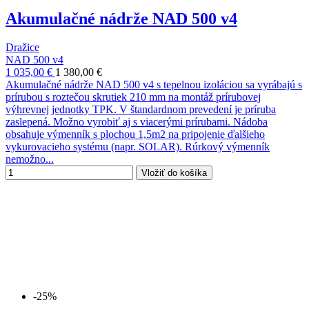
Akumulačné nádrže NAD 500 v4
Dražice
NAD 500 v4
1 035,00 €
1 380,00 €
Akumulačné nádrže NAD 500 v4 s tepelnou izoláciou sa vyrábajú s
prírubou s roztečou skrutiek 210 mm na montáž prírubovej
výhrevnej jednotky TPK. V štandardnom prevedení je príruba
zaslepená. Možno vyrobiť aj s viacerými prírubami. Nádoba
obsahuje výmenník s plochou 1,5m2 na pripojenie ďalšieho
vykurovacieho systému (napr. SOLAR). Rúrkový výmenník
nemožno...
Vložiť do košíka
-25%