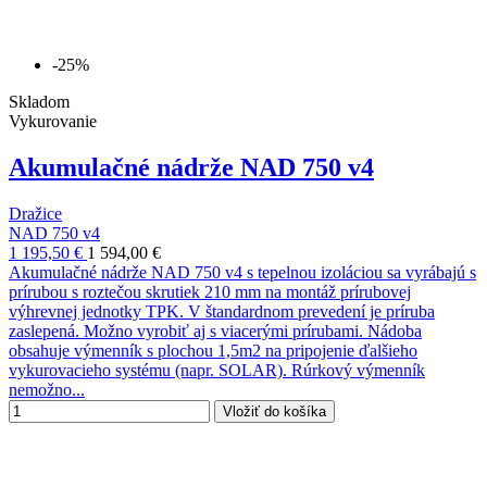
-25%
Skladom
Vykurovanie
Akumulačné nádrže NAD 750 v4
Dražice
NAD 750 v4
1 195,50 €
1 594,00 €
Akumulačné nádrže NAD 750 v4 s tepelnou izoláciou sa vyrábajú s
prírubou s roztečou skrutiek 210 mm na montáž prírubovej
výhrevnej jednotky TPK. V štandardnom prevedení je príruba
zaslepená. Možno vyrobiť aj s viacerými prírubami. Nádoba
obsahuje výmenník s plochou 1,5m2 na pripojenie ďalšieho
vykurovacieho systému (napr. SOLAR). Rúrkový výmenník
nemožno...
Vložiť do košíka