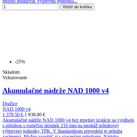
možno inštalovať výhrevnú jednotku...
Vložiť do košíka
-25%
Skladom
Vykurovanie
Akumulačné nádrže NAD 1000 v4
Dražice
NAD 1000 v4
1 378,50 €
1 838,00 €
Akumulačné nádrže NAD 1000 v4 bez tepelnej izolácie sa vyrábajú
s prírubou s roztečou skrutiek 210 mm na montáž prírubovej
výhrevnej jednotky TPK. V štandardnom prevedení je príruba
zaslepená. Možno vyrobiť aj s viacerými prírubami. Nádoba