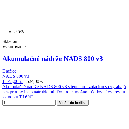
-25%
Skladom
Vykurovanie
Akumulačné nádrže NADS 800 v3
Dražice
NADS 800 v3
1 143,00 €
1 524,00 €
Akumulačné nádrže NADS 800 v3 s tepelnou izoláciou sa vyrábajú
bez príruby iba s nátrubkami. Do hrdiel možno inštalovať výhrevnú
jednotku TJ 6/4".
Vložiť do košíka