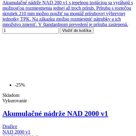
Akumulačné nádrže NAD 200 v1 s tepelnou izoláciou sa vyrábajú s
možnosťou rozmiestnenia jednej až troch prírub. Prírubu s roztečou
skrutiek 210 mm možno použiť na montáž prírubovej výhrevnej
jednotky TPK. Na zákazku možno rozmiestniť nátrubky a ich
množstvo zmeniť. V štandardnom prevedení je príruba zaslepená.
Vložiť do košíka
-25%
Skladom
Vykurovanie
Akumulačné nádrže NAD 2000 v1
Dražice
NAD 2000 v1