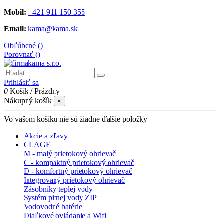
Mobil:
+421 911 150 355
Email:
kama@kama.sk
Obľúbené (
)
Porovnať (
)
Prihlásiť sa
0
Košík
/
Prázdny
Nákupný košík
×
Vo vašom košíku nie sú žiadne ďalšie položky
Akcie a zľavy
CLAGE
M - malý prietokový ohrievač
C - kompaktný prietokový ohrievač
D - komfortný prietokový ohrievač
Integrovaný prietokový ohrievač
Zásobníky teplej vody
Systém pitnej vody ZIP
Vodovodné batérie
Diaľkové ovládanie a Wifi