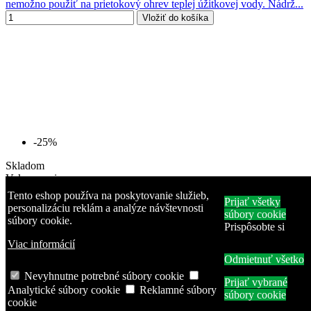
nemožno použiť na prietokový ohrev teplej úžitkovej vody. Nádrž...
Vložiť do košíka
-25%
Skladom
Vykurovanie
Tento eshop používa na poskytovanie služieb,
Prijať všetky
Akumulačné nádrže s prípravou TÚV
personalizáciu reklám a analýze návštevnosti
súbory cookie
súbory cookie.
NADO 1000/200 v1
Prispôsobte si
Viac informácií
Dražice
Odmietnuť všetko
NADO 1000/200 v1
Nevyhnutne potrebné súbory cookie
1 428,00 €
1 904,00 €
Prijať vybrané
Analytické súbory cookie
Reklamné súbory
Akumulačné nádrže NADO 1000/200 v1 sa vyrábajú s prírubou s
súbory cookie
cookie
roztečou skrutiek 210 mm na montáž . V štandardnom prevedení je