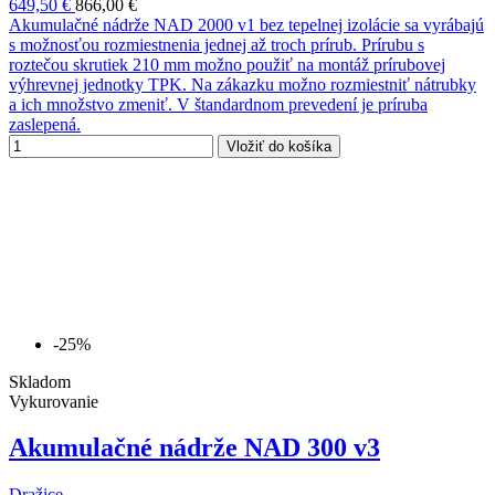
649,50 €
866,00 €
Akumulačné nádrže NAD 2000 v1 bez tepelnej izolácie sa vyrábajú
s možnosťou rozmiestnenia jednej až troch prírub. Prírubu s
roztečou skrutiek 210 mm možno použiť na montáž prírubovej
výhrevnej jednotky TPK. Na zákazku možno rozmiestniť nátrubky
a ich množstvo zmeniť. V štandardnom prevedení je príruba
zaslepená.
Vložiť do košíka
-25%
Skladom
Vykurovanie
Akumulačné nádrže NAD 300 v3
Dražice