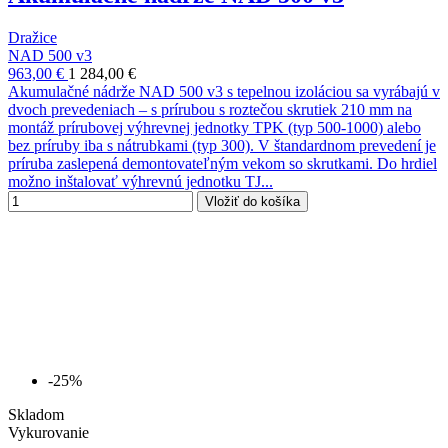
Dražice
NAD 500 v3
963,00 €
1 284,00 €
Akumulačné nádrže NAD 500 v3 s tepelnou izoláciou sa vyrábajú v
dvoch prevedeniach – s prírubou s roztečou skrutiek 210 mm na
montáž prírubovej výhrevnej jednotky TPK (typ 500-1000) alebo
bez príruby iba s nátrubkami (typ 300). V štandardnom prevedení je
príruba zaslepená demontovateľným vekom so skrutkami. Do hrdiel
možno inštalovať výhrevnú jednotku TJ...
Vložiť do košíka
-25%
Skladom
Vykurovanie