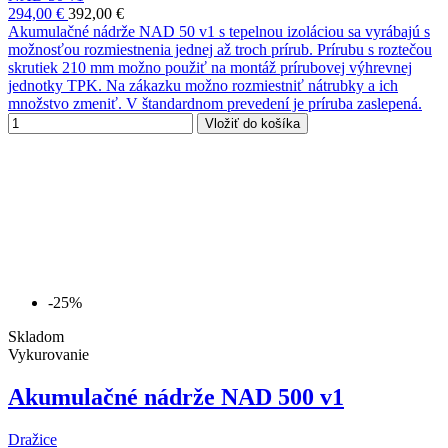
294,00 €
392,00 €
Akumulačné nádrže NAD 50 v1 s tepelnou izoláciou sa vyrábajú s
možnosťou rozmiestnenia jednej až troch prírub. Prírubu s roztečou
skrutiek 210 mm možno použiť na montáž prírubovej výhrevnej
jednotky TPK. Na zákazku možno rozmiestniť nátrubky a ich
množstvo zmeniť. V štandardnom prevedení je príruba zaslepená.
Vložiť do košíka
-25%
Skladom
Vykurovanie
Akumulačné nádrže NAD 500 v1
Dražice