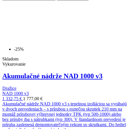
-25%
Skladom
Vykurovanie
Akumulačné nádrže NAD 1000 v3
Dražice
NAD 1000 v3
1 332,75 €
1 777,00 €
Akumulačné nádrže NAD 1000 v3 s tepelnou izolláciou sa vyrábajú
v dvoch prevedeniach – s prírubou s roztečou skrutiek 210 mm na
montáž prírubovej výhrevnej jednotky TPK (typ 500-1000) alebo
bez príruby iba s nátrubkami (typ 300). V štandardnom prevedení je
príruba zaslepená demontovateľným vekom so skrutkami. Do hrdiel