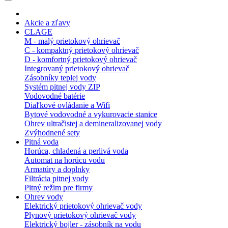
Akcie a zľavy
CLAGE
M - malý prietokový ohrievač
C - kompaktný prietokový ohrievač
D - komfortný prietokový ohrievač
Integrovaný prietokový ohrievač
Zásobníky teplej vody
Systém pitnej vody ZIP
Vodovodné batérie
Diaľkové ovládanie a Wifi
Bytové vodovodné a vykurovacie stanice
Ohrev ultračistej a demineralizovanej vody
Zvýhodnené sety
Pitná voda
Horúca, chladená a perlivá voda
Automat na horúcu vodu
Armatúry a doplnky
Filtrácia pitnej vody
Pitný režim pre firmy
Ohrev vody
Elektrický prietokový ohrievač vody
Plynový prietokový ohrievač vody
Elektrický bojler - zásobník na vodu