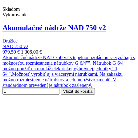
Skladom
Vykurovanie
Akumulačné nádrže NAD 750 v2
Dražice
NAD 750 v2
979,50 €
1 306,00 €
Akumulačné nádrže NAD 750 v2 s tepelnou izoláciou sa vyrábajú s
možnosťou rozmiestnenia nátrubkov G 6/4"". Nátrubok G 6/4"
možno použiť na montáž elektrickej výhrevnej jednotky TJ
6/4".Možnosť vyrobiť aj s viacerými nátrubkami. Na zákazku
možno rozmiestnenie nátrubkov a ich množstvo zmeniť. V
štandardnom prevedení je nátrubok zaslepený.
Vložiť do košíka