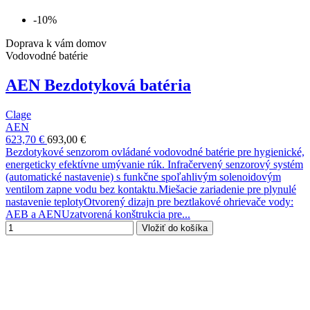
-10%
Doprava k vám domov
Vodovodné batérie
AEN Bezdotyková batéria
Clage
AEN
623,70 €
693,00 €
Bezdotykové senzorom ovládané vodovodné batérie pre hygienické,
energeticky efektívne umývanie rúk. Infračervený senzorový systém
(automatické nastavenie) s funkčne spoľahlivým solenoidovým
ventilom zapne vodu bez kontaktu.Miešacie zariadenie pre plynulé
nastavenie teplotyOtvorený dizajn pre beztlakové ohrievače vody:
AEB a AENUzatvorená konštrukcia pre...
Vložiť do košíka