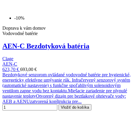
-10%
Doprava k vám domov
Vodovodné batérie
AEN-C Bezdotyková batéria
Clage
AEN-C
623,70 €
693,00 €
Bezdotykové senzorom ovládané vodovodné batérie pre hygienické,
energeticky efektívne umývanie rúk. Infračervený senzorový systém
(automatické nastavenie) s funkčne spoľahlivým solenoidovým
ventilom zapne vodu bez kontaktu.Miešacie zariadenie pre plynulé
nastavenie teplotyOtvorený dizajn pre beztlakové ohrievače vody:
AEB a AENUzatvorená konštrukcia pre...
Vložiť do košíka