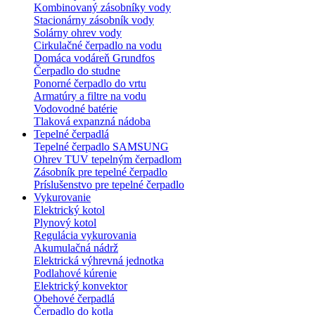
Kombinovaný zásobníky vody
Stacionárny zásobník vody
Solárny ohrev vody
Cirkulačné čerpadlo na vodu
Domáca vodáreň Grundfos
Čerpadlo do studne
Ponorné čerpadlo do vrtu
Armatúry a filtre na vodu
Vodovodné batérie
Tlaková expanzná nádoba
Tepelné čerpadlá
Tepelné čerpadlo SAMSUNG
Ohrev TUV tepelným čerpadlom
Zásobník pre tepelné čerpadlo
Príslušenstvo pre tepelné čerpadlo
Vykurovanie
Elektrický kotol
Plynový kotol
Regulácia vykurovania
Akumulačná nádrž
Elektrická výhrevná jednotka
Podlahové kúrenie
Elektrický konvektor
Obehové čerpadlá
Čerpadlo do kotla