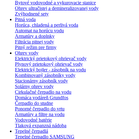
Bytové vodovodné a vykurovacie stanice
Ohrev ultračistej a demineralizovanej vody
Zvýhodnené sety
Pitná voda
Horúca, chladená a perlivá voda
Automat na horúcu vodu
Armatúry a doplnky
Filtrácia pitnej vody
Pitný režim pre firmy
Ohrev vody
Elektrický prietokový ohrievač vody
Plynový prietokový ohrievač vody
Elektrický bojler - zásobník na vodu
Kombinovaný zásobníky vody
Stacionárny zásobník vody
Solárny ohrev vody
Cirkulačné čerpadlo na vodu
Domáca vodáreň Grundfos
Čerpadlo do studne
Ponorné čerpadlo do vrtu
Armatúry a filtre na vodu
Vodovodné batérie
Tlaková expanzná nádoba
Tepelné čerpadlá
Tepelné čerpadlo SAMSUNG