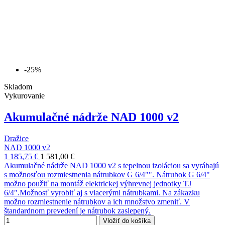
-25%
Skladom
Vykurovanie
Akumulačné nádrže NAD 1000 v2
Dražice
NAD 1000 v2
1 185,75 €
1 581,00 €
Akumulačné nádrže NAD 1000 v2 s tepelnou izoláciou sa vyrábajú
s možnosťou rozmiestnenia nátrubkov G 6/4"". Nátrubok G 6/4"
možno použiť na montáž elektrickej výhrevnej jednotky TJ
6/4".Možnosť vyrobiť aj s viacerými nátrubkami. Na zákazku
možno rozmiestnenie nátrubkov a ich množstvo zmeniť. V
štandardnom prevedení je nátrubok zaslepený.
Vložiť do košíka