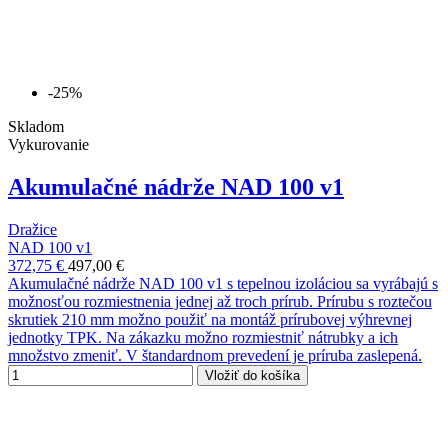
-25%
Skladom
Vykurovanie
Akumulačné nádrže NAD 100 v1
Dražice
NAD 100 v1
372,75 €
497,00 €
Akumulačné nádrže NAD 100 v1 s tepelnou izoláciou sa vyrábajú s
možnosťou rozmiestnenia jednej až troch prírub. Prírubu s roztečou
skrutiek 210 mm možno použiť na montáž prírubovej výhrevnej
jednotky TPK. Na zákazku možno rozmiestniť nátrubky a ich
množstvo zmeniť. V štandardnom prevedení je príruba zaslepená.
Vložiť do košíka