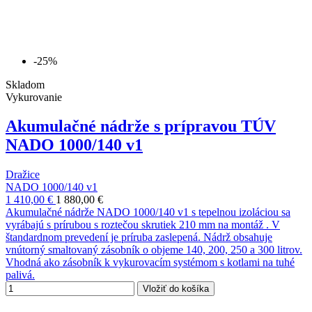
-25%
Skladom
Vykurovanie
Akumulačné nádrže s prípravou TÚV
NADO 1000/140 v1
Dražice
NADO 1000/140 v1
1 410,00 €
1 880,00 €
Akumulačné nádrže NADO 1000/140 v1 s tepelnou izoláciou sa
vyrábajú s prírubou s roztečou skrutiek 210 mm na montáž . V
štandardnom prevedení je príruba zaslepená. Nádrž obsahuje
vnútorný smaltovaný zásobník o objeme 140, 200, 250 a 300 litrov.
Vhodná ako zásobník k vykurovacím systémom s kotlami na tuhé
palivá.
Vložiť do košíka