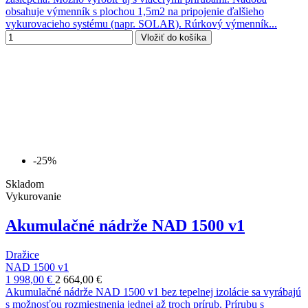
obsahuje výmenník s plochou 1,5m2 na pripojenie ďalšieho
vykurovacieho systému (napr. SOLAR). Rúrkový výmenník...
Vložiť do košíka
-25%
Skladom
Vykurovanie
Akumulačné nádrže NAD 1500 v1
Dražice
NAD 1500 v1
1 998,00 €
2 664,00 €
Akumulačné nádrže NAD 1500 v1 bez tepelnej izolácie sa vyrábajú
s možnosťou rozmiestnenia jednej až troch prírub. Prírubu s