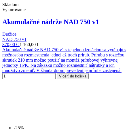
Skladom
Vykurovanie
Akumulačné nádrže NAD 750 v1
Dražice
NAD 750 v1
870,00 €
1 160,00 €
Akumulačné nádrže NAD 750 v1 s tepelnou izoláciou sa vyrábajú s
možnosťou rozmiestnenia jednej až troch prírub. Prírubu s roztečou
skrutiek 210 mm možno použiť na montáž prírubovej výhrevnej
jednotky TPK. Na zákazku možno rozmiestniť nátrubky a ich
množstvo zmeniť. V štandardnom prevedení je príruba zaslepená.
Vložiť do košíka
-25%