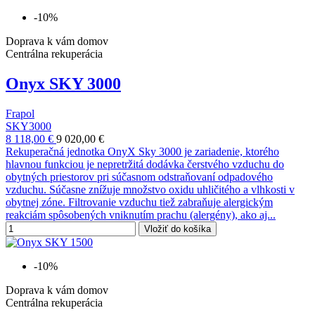
-10%
Doprava k vám domov
Centrálna rekuperácia
Onyx SKY 3000
Frapol
SKY3000
8 118,00 €
9 020,00 €
Rekuperačná jednotka OnyX Sky 3000 je zariadenie, ktorého
hlavnou funkciou je nepretržitá dodávka čerstvého vzduchu do
obytných priestorov pri súčasnom odstraňovaní odpadového
vzduchu. Súčasne znížuje množstvo oxidu uhličitého a vlhkosti v
obytnej zóne. Filtrovanie vzduchu tiež zabraňuje alergickým
reakciám spôsobených vniknutím prachu (alergény), ako aj...
Vložiť do košíka
-10%
Doprava k vám domov
Centrálna rekuperácia