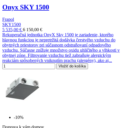
Onyx SKY 1500
Frapol
SKY1500
5 535,00 €
6 150,00 €
Rekuperačná jednotka OnyX Sky 1500 je zariadenie, ktorého
hlavnou funkciou je nepretržitá dodávka čerstvého vzduchu do
obytných priestorov pri súčasnom odstraňovaní odpadového
vzduchu. Súčasne znížuje množstvo oxidu uhličitého a vlhkosti v
obytnej zóne. Filtrovanie vzduchu tiež zabraňuje alergickým
reakciám spôsobených vniknutím prachu (alergény), ako aj...
Vložiť do košíka
-10%
Doprava k vám domov