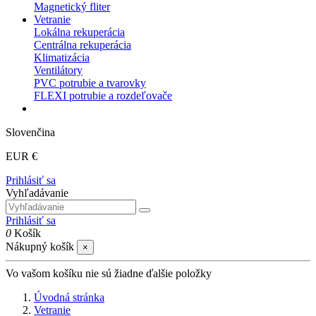
Magnetický fliter
Vetranie
Lokálna rekuperácia
Centrálna rekuperácia
Klimatizácia
Ventilátory
PVC potrubie a tvarovky
FLEXI potrubie a rozdeľovače
Slovenčina
EUR €
Prihlásiť sa
Vyhľadávanie
Prihlásiť sa
0
Košík
Nákupný košík
×
Vo vašom košíku nie sú žiadne ďalšie položky
Úvodná stránka
Vetranie