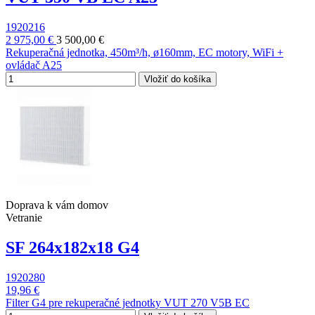
1920216
2 975,00 €
3 500,00 €
Rekuperačná jednotka, 450m³/h, ø160mm, EC motory, WiFi +
ovládač A25
Vložiť do košíka
Doprava k vám domov
Vetranie
SF 264x182x18 G4
1920280
19,96 €
Filter G4 pre rekuperačné jednotky VUT 270 V5B EC