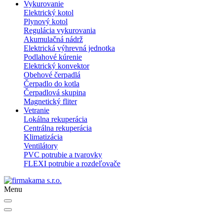
Vykurovanie
Elektrický kotol
Plynový kotol
Regulácia vykurovania
Akumulačná nádrž
Elektrická výhrevná jednotka
Podlahové kúrenie
Elektrický konvektor
Obehové čerpadlá
Čerpadlo do kotla
Čerpadlová skupina
Magnetický fliter
Vetranie
Lokálna rekuperácia
Centrálna rekuperácia
Klimatizácia
Ventilátory
PVC potrubie a tvarovky
FLEXI potrubie a rozdeľovače
Menu