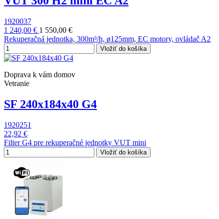
VUT 300 H2 mini EC A2
1920037
1 240,00 €
1 550,00 €
Rekuperačná jednotka, 300m³/h, ø125mm, EC motory, ovládač A2
Vložiť do košíka
Doprava k vám domov
Vetranie
SF 240x184x40 G4
1920251
22,92 €
Filter G4 pre rekuperačné jednotky VUT mini
Vložiť do košíka