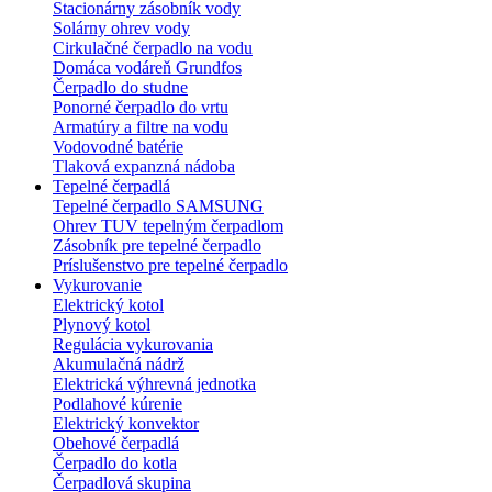
Stacionárny zásobník vody
Solárny ohrev vody
Cirkulačné čerpadlo na vodu
Domáca vodáreň Grundfos
Čerpadlo do studne
Ponorné čerpadlo do vrtu
Armatúry a filtre na vodu
Vodovodné batérie
Tlaková expanzná nádoba
Tepelné čerpadlá
Tepelné čerpadlo SAMSUNG
Ohrev TUV tepelným čerpadlom
Zásobník pre tepelné čerpadlo
Príslušenstvo pre tepelné čerpadlo
Vykurovanie
Elektrický kotol
Plynový kotol
Regulácia vykurovania
Akumulačná nádrž
Elektrická výhrevná jednotka
Podlahové kúrenie
Elektrický konvektor
Obehové čerpadlá
Čerpadlo do kotla
Čerpadlová skupina