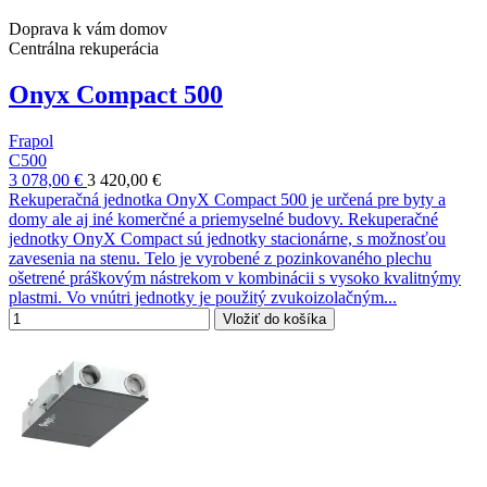
Doprava k vám domov
Centrálna rekuperácia
Onyx Compact 500
Frapol
C500
3 078,00 €
3 420,00 €
Rekuperačná jednotka OnyX Compact 500 je určená pre byty a
domy ale aj iné komerčné a priemyselné budovy. Rekuperačné
jednotky OnyX Compact sú jednotky stacionárne, s možnosťou
zavesenia na stenu. Telo je vyrobené z pozinkovaného plechu
ošetrené práškovým nástrekom v kombinácii s vysoko kvalitnýmy
plastmi. Vo vnútri jednotky je použitý zvukoizolačným...
Vložiť do košíka