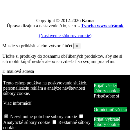
Copyright © 2012-2026
Kama
Úprava dizajnu a nastavenie Aio, s.r.o. -
Tvorba www stránok
(Nastavenie súborov cookie)
Musíte sa prihlásiť alebo vytvoriť účet
×
Uložte si produkty do zoznamu obľúbených produktov, aby ste si
ich mohli kúpiť neskôr alebo ich zdieľať so svojimi priateľmi.
E-mailová adresa
Heslo
Tento eshop používa na poskytovanie služieb,
Prijať všetky
personalizáciu reklám a analýze návštevnosti
súbory cookie
súbory cookie.
Zabudli ste heslo?
Prispôsobte si
Prihlásiť sa
Viac informácií
Odmietnuť všetko
Žiadny účet? Vytvorte si ho tu
Produkt bol pridaný do zoznamu obľúbených produktov
Nevyhnutne potrebné súbory cookie
Prijať vybrané
Produkt pridaný na porovnanie.
Analytické súbory cookie
Reklamné súbory
súbory cookie
cookie