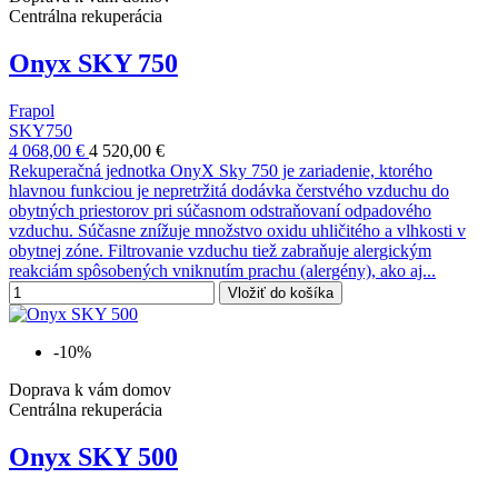
Centrálna rekuperácia
Onyx SKY 750
Frapol
SKY750
4 068,00 €
4 520,00 €
Rekuperačná jednotka OnyX Sky 750 je zariadenie, ktorého
hlavnou funkciou je nepretržitá dodávka čerstvého vzduchu do
obytných priestorov pri súčasnom odstraňovaní odpadového
vzduchu. Súčasne znížuje množstvo oxidu uhličitého a vlhkosti v
obytnej zóne. Filtrovanie vzduchu tiež zabraňuje alergickým
reakciám spôsobených vniknutím prachu (alergény), ako aj...
Vložiť do košíka
-10%
Doprava k vám domov
Centrálna rekuperácia
Onyx SKY 500