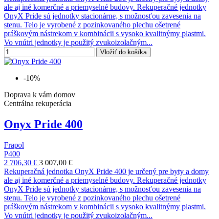
ale aj iné komerčné a priemyselné budovy. Rekuperačné jednotky
OnyX Pride sú jednotky stacionárne, s možnosťou zavesenia na
stenu. Telo je vyrobené z pozinkovaného plechu ošetrené
práškovým nástrekom v kombinácii s vysoko kvalitnýmy plastmi.
Vo vnútri jednotky je použitý zvukoizolačným...
Vložiť do košíka
-10%
Doprava k vám domov
Centrálna rekuperácia
Onyx Pride 400
Frapol
P400
2 706,30 €
3 007,00 €
Rekuperačná jednotka OnyX Pride 400 je určený pre byty a domy
ale aj iné komerčné a priemyselné budovy. Rekuperačné jednotky
OnyX Pride sú jednotky stacionárne, s možnosťou zavesenia na
stenu. Telo je vyrobené z pozinkovaného plechu ošetrené
práškovým nástrekom v kombinácii s vysoko kvalitnýmy plastmi.
Vo vnútri jednotky je použitý zvukoizolačným...