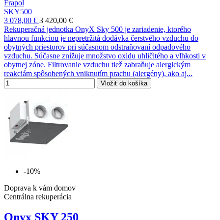
Frapol
SKY500
3 078,00 €
3 420,00 €
Rekuperačná jednotka OnyX Sky 500 je zariadenie, ktorého
hlavnou funkciou je nepretržitá dodávka čerstvého vzduchu do
obytných priestorov pri súčasnom odstraňovaní odpadového
vzduchu. Súčasne znížuje množstvo oxidu uhličitého a vlhkosti v
obytnej zóne. Filtrovanie vzduchu tiež zabraňuje alergickým
reakciám spôsobených vniknutím prachu (alergény), ako aj...
Vložiť do košíka
-10%
Doprava k vám domov
Centrálna rekuperácia
Onyx SKY 250