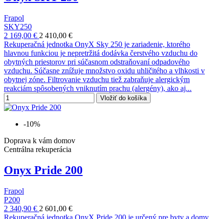
Frapol
SKY250
2 169,00 €
2 410,00 €
Rekuperačná jednotka OnyX Sky 250 je zariadenie, ktorého
hlavnou funkciou je nepretržitá dodávka čerstvého vzduchu do
obytných priestorov pri súčasnom odstraňovaní odpadového
vzduchu. Súčasne znížuje množstvo oxidu uhličitého a vlhkosti v
obytnej zóne. Filtrovanie vzduchu tiež zabraňuje alergickým
reakciám spôsobených vniknutím prachu (alergény), ako aj...
Vložiť do košíka
-10%
Doprava k vám domov
Centrálna rekuperácia
Onyx Pride 200
Frapol
P200
2 340,90 €
2 601,00 €
Rekuperačná jednotka OnyX Pride 200 je určený pre byty a domy