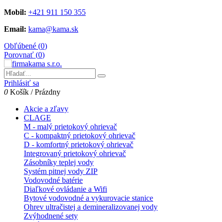
Mobil:
+421 911 150 355
Email:
kama@kama.sk
Obľúbené (
0
)
Porovnať (
0
)
Prihlásiť sa
0
Košík
/
Prázdny
Akcie a zľavy
CLAGE
M - malý prietokový ohrievač
C - kompaktný prietokový ohrievač
D - komfortný prietokový ohrievač
Integrovaný prietokový ohrievač
Zásobníky teplej vody
Systém pitnej vody ZIP
Vodovodné batérie
Diaľkové ovládanie a Wifi
Bytové vodovodné a vykurovacie stanice
Ohrev ultračistej a demineralizovanej vody
Zvýhodnené sety