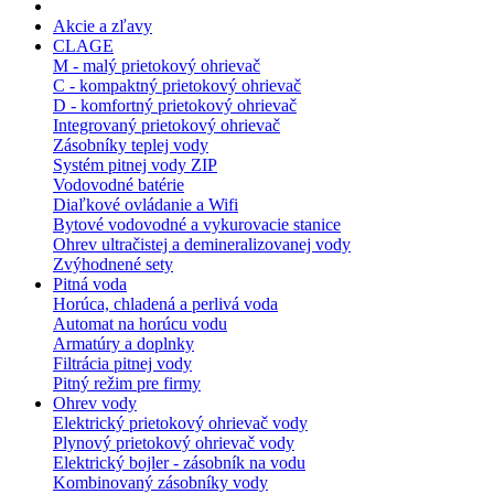
Akcie a zľavy
CLAGE
M - malý prietokový ohrievač
C - kompaktný prietokový ohrievač
D - komfortný prietokový ohrievač
Integrovaný prietokový ohrievač
Zásobníky teplej vody
Systém pitnej vody ZIP
Vodovodné batérie
Diaľkové ovládanie a Wifi
Bytové vodovodné a vykurovacie stanice
Ohrev ultračistej a demineralizovanej vody
Zvýhodnené sety
Pitná voda
Horúca, chladená a perlivá voda
Automat na horúcu vodu
Armatúry a doplnky
Filtrácia pitnej vody
Pitný režim pre firmy
Ohrev vody
Elektrický prietokový ohrievač vody
Plynový prietokový ohrievač vody
Elektrický bojler - zásobník na vodu
Kombinovaný zásobníky vody