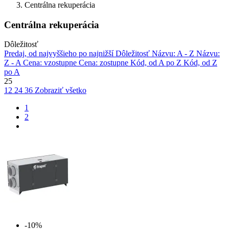
Centrálna rekuperácia
Centrálna rekuperácia
Dôležitosť
Predaj, od najvyššieho po najnižší
Dôležitosť
Názvu: A - Z
Názvu:
Z - A
Cena: vzostupne
Cena: zostupne
Kód, od A po Z
Kód, od Z
po A
25
12
24
36
Zobraziť všetko
1
2
-10%