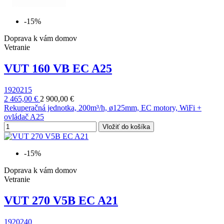
-15%
Doprava k vám domov
Vetranie
VUT 160 VB EC A25
1920215
2 465,00 €
2 900,00 €
Rekuperačná jednotka, 200m³/h, ø125mm, EC motory, WiFi +
ovládač A25
Vložiť do košíka
-15%
Doprava k vám domov
Vetranie
VUT 270 V5B EC A21
1920240