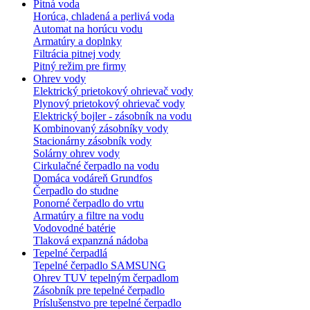
Pitná voda
Horúca, chladená a perlivá voda
Automat na horúcu vodu
Armatúry a doplnky
Filtrácia pitnej vody
Pitný režim pre firmy
Ohrev vody
Elektrický prietokový ohrievač vody
Plynový prietokový ohrievač vody
Elektrický bojler - zásobník na vodu
Kombinovaný zásobníky vody
Stacionárny zásobník vody
Solárny ohrev vody
Cirkulačné čerpadlo na vodu
Domáca vodáreň Grundfos
Čerpadlo do studne
Ponorné čerpadlo do vrtu
Armatúry a filtre na vodu
Vodovodné batérie
Tlaková expanzná nádoba
Tepelné čerpadlá
Tepelné čerpadlo SAMSUNG
Ohrev TUV tepelným čerpadlom
Zásobník pre tepelné čerpadlo
Príslušenstvo pre tepelné čerpadlo