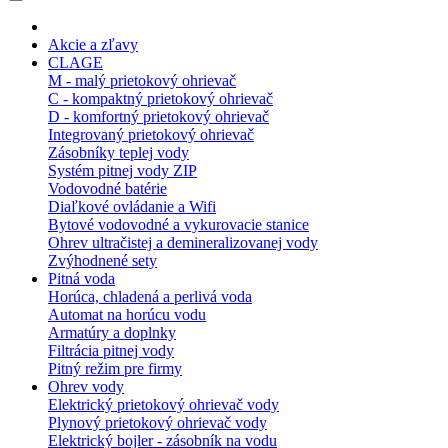
Akcie a zľavy
CLAGE
M - malý prietokový ohrievač
C - kompaktný prietokový ohrievač
D - komfortný prietokový ohrievač
Integrovaný prietokový ohrievač
Zásobníky teplej vody
Systém pitnej vody ZIP
Vodovodné batérie
Diaľkové ovládanie a Wifi
Bytové vodovodné a vykurovacie stanice
Ohrev ultračistej a demineralizovanej vody
Zvýhodnené sety
Pitná voda
Horúca, chladená a perlivá voda
Automat na horúcu vodu
Armatúry a doplnky
Filtrácia pitnej vody
Pitný režim pre firmy
Ohrev vody
Elektrický prietokový ohrievač vody
Plynový prietokový ohrievač vody
Elektrický bojler - zásobník na vodu