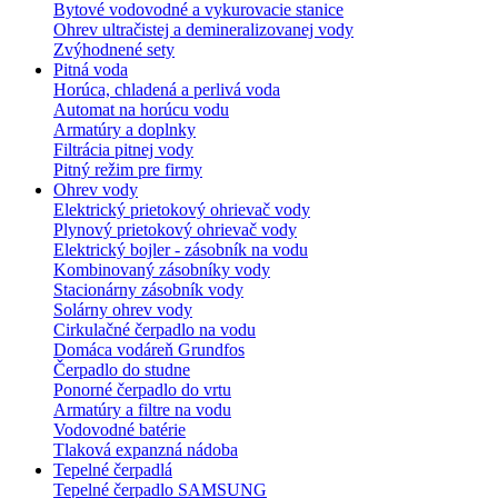
Bytové vodovodné a vykurovacie stanice
Ohrev ultračistej a demineralizovanej vody
Zvýhodnené sety
Pitná voda
Horúca, chladená a perlivá voda
Automat na horúcu vodu
Armatúry a doplnky
Filtrácia pitnej vody
Pitný režim pre firmy
Ohrev vody
Elektrický prietokový ohrievač vody
Plynový prietokový ohrievač vody
Elektrický bojler - zásobník na vodu
Kombinovaný zásobníky vody
Stacionárny zásobník vody
Solárny ohrev vody
Cirkulačné čerpadlo na vodu
Domáca vodáreň Grundfos
Čerpadlo do studne
Ponorné čerpadlo do vrtu
Armatúry a filtre na vodu
Vodovodné batérie
Tlaková expanzná nádoba
Tepelné čerpadlá
Tepelné čerpadlo SAMSUNG