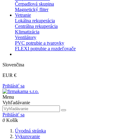
Čerpadlová skupina
Magnetický fliter
Vetranie
Lokálna rekuperácia
Centrálna rekuperácia
Klimatizácia
Ventilátory
PVC potrubie a tvarovky
FLEXI potrubie a rozdeľovače
Slovenčina
EUR €
Prihlásiť sa
Menu
Vyhľadávanie
Prihlásiť sa
0
Košík
Úvodná stránka
Vykurovanie