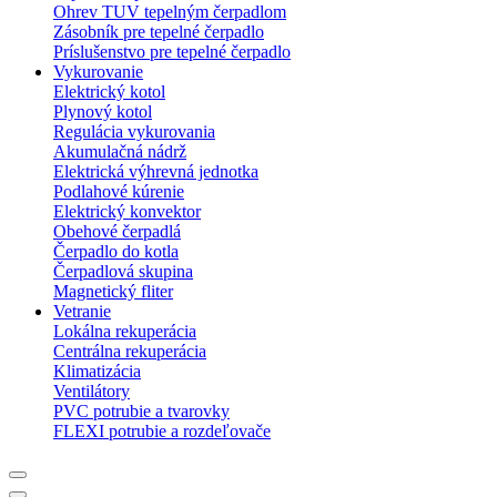
Ohrev TUV tepelným čerpadlom
Zásobník pre tepelné čerpadlo
Príslušenstvo pre tepelné čerpadlo
Vykurovanie
Elektrický kotol
Plynový kotol
Regulácia vykurovania
Akumulačná nádrž
Elektrická výhrevná jednotka
Podlahové kúrenie
Elektrický konvektor
Obehové čerpadlá
Čerpadlo do kotla
Čerpadlová skupina
Magnetický fliter
Vetranie
Lokálna rekuperácia
Centrálna rekuperácia
Klimatizácia
Ventilátory
PVC potrubie a tvarovky
FLEXI potrubie a rozdeľovače