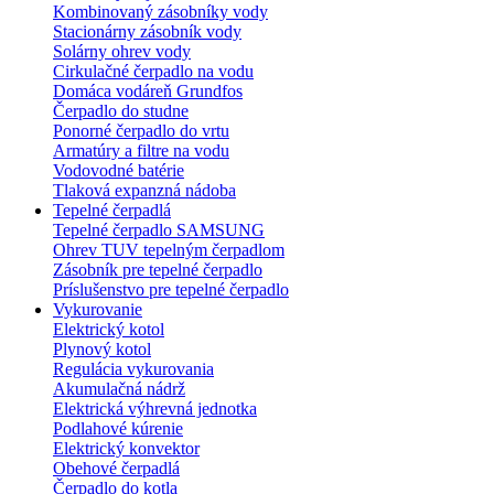
Kombinovaný zásobníky vody
Stacionárny zásobník vody
Solárny ohrev vody
Cirkulačné čerpadlo na vodu
Domáca vodáreň Grundfos
Čerpadlo do studne
Ponorné čerpadlo do vrtu
Armatúry a filtre na vodu
Vodovodné batérie
Tlaková expanzná nádoba
Tepelné čerpadlá
Tepelné čerpadlo SAMSUNG
Ohrev TUV tepelným čerpadlom
Zásobník pre tepelné čerpadlo
Príslušenstvo pre tepelné čerpadlo
Vykurovanie
Elektrický kotol
Plynový kotol
Regulácia vykurovania
Akumulačná nádrž
Elektrická výhrevná jednotka
Podlahové kúrenie
Elektrický konvektor
Obehové čerpadlá
Čerpadlo do kotla