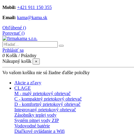
Mobil:
+421 911 150 355
Email:
kama@kama.sk
Obľúbené (
)
Porovnať (
)
Prihlásiť sa
0
Košík
/
Prázdny
Nákupný košík
×
Vo vašom košíku nie sú žiadne ďalšie položky
Akcie a zľavy
CLAGE
M - malý prietokový ohrievač
C - kompaktný prietokový ohrievač
D - komfortný prietokový ohrievač
Integrovaný prietokový ohrievač
Zásobníky teplej vody
Systém pitnej vody ZIP
Vodovodné batérie
Diaľkové ovládanie a Wifi