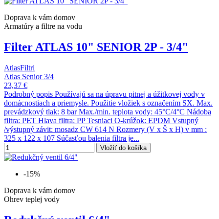
Doprava k vám domov
Armatúry a filtre na vodu
Filter ATLAS 10" SENIOR 2P - 3/4"
AtlasFiltri
Atlas Senior 3/4
23,37 €
Podrobný popis Používajú sa na úpravu pitnej a úžitkovej vody v
domácnostiach a priemysle. Použitie vložiek s označením SX. Max.
prevádzkový tlak: 8 bar Max./min. teplota vody: 45°C/4°C Nádoba
filtra: PET Hlava filtra: PP Tesniaci O-krúžok: EPDM Vstupný
/výstupný závit: mosadz CW 614 N Rozmery (V x Š x H) v mm :
325 x 122 x 107 Súčasťou balenia filtra je...
Vložiť do košíka
-15%
Doprava k vám domov
Ohrev teplej vody