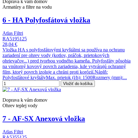
Doprava k vám domov
Armatúry a filtre na vodu
6 - HA Polyfosfátová vložka
Atlas Filtri
RA5195125
28,04 €
Vložka HA s polyfosfátovými kryštálmi sa používa na ochranu
zariadení pre ohrev vody (kotlov, práčok, prietokových
ohrievačov...) pred tvorbou vodného kameňa. Polyfosfáty pôsobia
na vnútorný kovový povrch zariadenia, kde vytvárajú ochranný
film, ktorý povrch izoluje a chráni proti korózií.Náplň:
Polyfosfátové kryštályMax. prietok (l/h): 1500Rozmery (mm):...
Vložiť do košíka
Doprava k vám domov
Ohrev teplej vody
7 - AF-SX Anexová vložka
Atlas Filtri
RA5355125