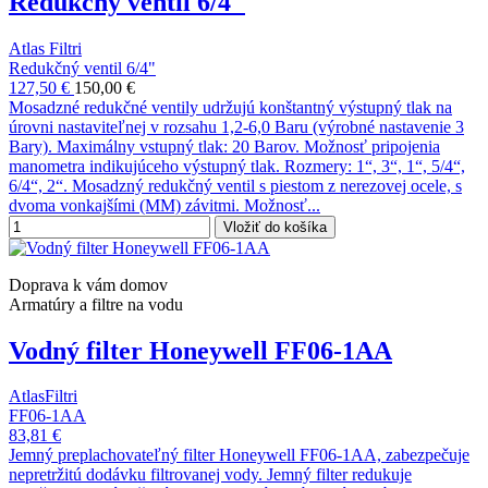
Redukčný ventil 6/4"
Atlas Filtri
Redukčný ventil 6/4"
127,50 €
150,00 €
Mosadzné redukčné ventily udržujú konštantný výstupný tlak na
úrovni nastaviteľnej v rozsahu 1,2-6,0 Baru (výrobné nastavenie 3
Bary). Maximálny vstupný tlak: 20 Barov. Možnosť pripojenia
manometra indikujúceho výstupný tlak. Rozmery: 1“, 3“, 1“, 5/4“,
6/4“, 2“. Mosadzný redukčný ventil s piestom z nerezovej ocele, s
dvoma vonkajšími (MM) závitmi. Možnosť...
Vložiť do košíka
Doprava k vám domov
Armatúry a filtre na vodu
Vodný filter Honeywell FF06-1AA
AtlasFiltri
FF06-1AA
83,81 €
Jemný preplachovateľný filter Honeywell FF06-1AA, zabezpečuje
nepretržitú dodávku filtrovanej vody. Jemný filter redukuje