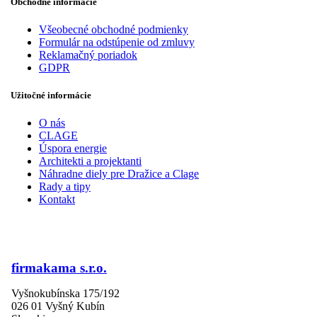
Obchodné informácie
Všeobecné obchodné podmienky
Formulár na odstúpenie od zmluvy
Reklamačný poriadok
GDPR
Užitočné informácie
O nás
CLAGE
Úspora energie
Architekti a projektanti
Náhradne diely pre Dražice a Clage
Rady a tipy
Kontakt
firmakama s.r.o.
Vyšnokubínska 175/192
026 01 Vyšný Kubín