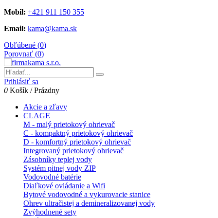
Mobil:
+421 911 150 355
Email:
kama@kama.sk
Obľúbené (
0
)
Porovnať (
0
)
Prihlásiť sa
0
Košík
/
Prázdny
Akcie a zľavy
CLAGE
M - malý prietokový ohrievač
C - kompaktný prietokový ohrievač
D - komfortný prietokový ohrievač
Integrovaný prietokový ohrievač
Zásobníky teplej vody
Systém pitnej vody ZIP
Vodovodné batérie
Diaľkové ovládanie a Wifi
Bytové vodovodné a vykurovacie stanice
Ohrev ultračistej a demineralizovanej vody
Zvýhodnené sety