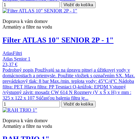
Vložiť do košíka
Doprava k vám domov
Armatúry a filtre na vodu
Filter ATLAS 10" SENIOR 2P - 1"
AtlasFiltri
Atlas Senior 1
23,37 €
Podrobný popis Používajú sa na úpravu pitnej a úžitkovej vody v
domácnostiach a priemysle. Použitie vložiek s označením SX. Max.
prevádzkový tlak: 8 bar Max./min. teplota vody: 45°C/4°C Nádoba
filtra: PET Hlava filtra: PP Tesniaci O-krúžok: EPDM Vstupný
/výstupný závit: mosadz CW 614 N Rozmery (V x Š x H) v mm :
325 x 122 x 107 Súčasťou balenia filtra je...
Vložiť do košíka
Doprava k vám domov
Armatúry a filtre na vodu