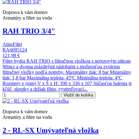
Doprava k vám domov
Armatúry a filtre na vodu
RAH TRIO 3/4"
AtlasFiltri
RA6095124
121,98 €
Filter hydra RAH TRIO s filtračnou vložkou s nerezovým sitkom
90mcr a dvoma prázdnými nádobami s možnosťou zvolenia
filtračnej vložky podľa potreby. Maximálny tlak: 8 bar Minimálny
tlak: 1,8 bar Maximálna teplota: 45ºC Minimálna teplota: 4ºC
Rozmery v (mm) V x Š x H: 390 x 336 x 107 Súčasťou balenia je
kľúč, skrutky a držiak filtra, vystreďovací...
Vložiť do košíka
Doprava k vám domov
Armatúry a filtre na vodu
2 - RL-SX Umývateľná vložka