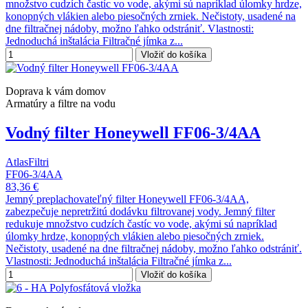
množstvo cudzích častíc vo vode, akými sú napríklad úlomky hrdze,
konopných vlákien alebo piesočných zrniek. Nečistoty, usadené na
dne filtračnej nádoby, možno ľahko odstrániť. Vlastnosti:
Jednoduchá inštalácia Filtračné jímka z...
Vložiť do košíka
Doprava k vám domov
Armatúry a filtre na vodu
Vodný filter Honeywell FF06-3/4AA
AtlasFiltri
FF06-3/4AA
83,36 €
Jemný preplachovateľný filter Honeywell FF06-3/4AA,
zabezpečuje nepretržitú dodávku filtrovanej vody. Jemný filter
redukuje množstvo cudzích častíc vo vode, akými sú napríklad
úlomky hrdze, konopných vlákien alebo piesočných zrniek.
Nečistoty, usadené na dne filtračnej nádoby, možno ľahko odstrániť.
Vlastnosti: Jednoduchá inštalácia Filtračné jímka z...
Vložiť do košíka