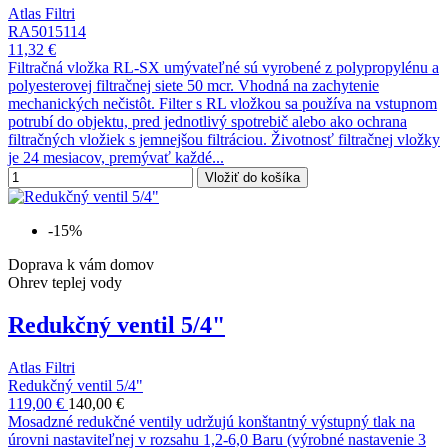
Atlas Filtri
RA5015114
11,32 €
Filtračná vložka RL-SX umývateľné sú vyrobené z polypropylénu a
polyesterovej filtračnej siete 50 mcr. Vhodná na zachytenie
mechanických nečistôt. Filter s RL vložkou sa používa na vstupnom
potrubí do objektu, pred jednotlivý spotrebič alebo ako ochrana
filtračných vložiek s jemnejšou filtráciou. Životnosť filtračnej vložky
je 24 mesiacov, premývať každé...
Vložiť do košíka
-15%
Doprava k vám domov
Ohrev teplej vody
Redukčný ventil 5/4"
Atlas Filtri
Redukčný ventil 5/4"
119,00 €
140,00 €
Mosadzné redukčné ventily udržujú konštantný výstupný tlak na
úrovni nastaviteľnej v rozsahu 1,2-6,0 Baru (výrobné nastavenie 3