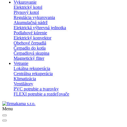
Vykurovanie
Elektrický kotol
Plynový kotol
Regulácia vykurovania
Akumulačná nádrž
Elektrická výhrevná jednotka
Podlahové kúrenie
Elektrický konvektor
Obehové čerpadlá
Čerpadlo do kotla
Čerpadlová skupina
Magnetický fliter
Vetranie
Lokálna rekuperácia
Centrálna rekuperácia
Klimatizácia
Ventilátory
PVC potrubie a tvarovky
FLEXI potrubie a rozdeľovače
Menu