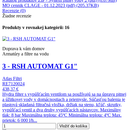
Katalóg produktov ZIP - Systém pitnej vody 2 (pdf) (6.67MB)
MO cennik CLAGE - 01.12.2023 (pdf) (205.37KB)
Recenzie (0)
Žiadne recenzie
Produkty v rovnakej kategórii: 16
Doprava k vám domov
Armatúry a filtre na vodu
3 - RSH AUTOMAT G1"
Atlas Filtri
RE7120024
438,37 €
Hydra filter s vypúšťacím ventilom sa používajú sa na úpravu pitnej
a úžitkovej vody v domácnostiach a priemysle. Súčasťou balenia je
plastová skladaná filtračná vložka, držiak na stenu, kľúč, skrutky,
vypúšťací ventil a dva druhy vypúšťacích nástavcov. Maximálny
tlak: 8 bar Maximálna teplota: 45ºC Minimálna teplota: 4ºC Max.
prietok: 6 000 l/h...
Vložiť do košíka