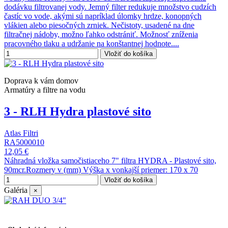
dodávku filtrovanej vody. Jemný filter redukuje množstvo cudzích
častíc vo vode, akými sú napríklad úlomky hrdze, konopných
vlákien alebo piesočných zrniek. Nečistoty, usadené na dne
filtračnej nádoby, možno ľahko odstrániť. Možnosť zníženia
pracovného tlaku a udržanie na konštantnej hodnote....
Vložiť do košíka
Doprava k vám domov
Armatúry a filtre na vodu
3 - RLH Hydra plastové sito
Atlas Filtri
RA5000010
12,05 €
Náhradná vložka samočistiaceho 7" filtra HYDRA - Plastové sito,
90mcr.Rozmery v (mm) Výška x vonkajší priemer: 170 x 70
Vložiť do košíka
Galéria
×