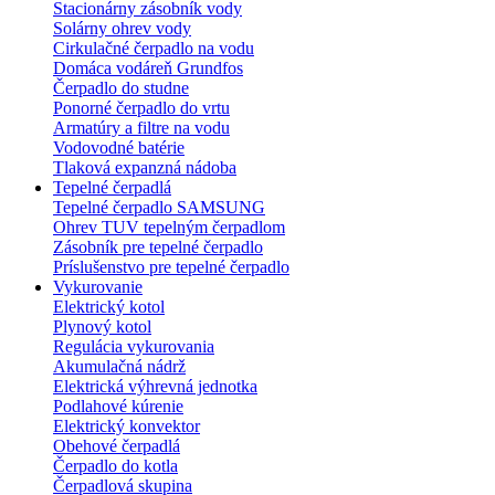
Stacionárny zásobník vody
Solárny ohrev vody
Cirkulačné čerpadlo na vodu
Domáca vodáreň Grundfos
Čerpadlo do studne
Ponorné čerpadlo do vrtu
Armatúry a filtre na vodu
Vodovodné batérie
Tlaková expanzná nádoba
Tepelné čerpadlá
Tepelné čerpadlo SAMSUNG
Ohrev TUV tepelným čerpadlom
Zásobník pre tepelné čerpadlo
Príslušenstvo pre tepelné čerpadlo
Vykurovanie
Elektrický kotol
Plynový kotol
Regulácia vykurovania
Akumulačná nádrž
Elektrická výhrevná jednotka
Podlahové kúrenie
Elektrický konvektor
Obehové čerpadlá
Čerpadlo do kotla
Čerpadlová skupina