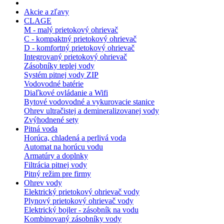
Akcie a zľavy
CLAGE
M - malý prietokový ohrievač
C - kompaktný prietokový ohrievač
D - komfortný prietokový ohrievač
Integrovaný prietokový ohrievač
Zásobníky teplej vody
Systém pitnej vody ZIP
Vodovodné batérie
Diaľkové ovládanie a Wifi
Bytové vodovodné a vykurovacie stanice
Ohrev ultračistej a demineralizovanej vody
Zvýhodnené sety
Pitná voda
Horúca, chladená a perlivá voda
Automat na horúcu vodu
Armatúry a doplnky
Filtrácia pitnej vody
Pitný režim pre firmy
Ohrev vody
Elektrický prietokový ohrievač vody
Plynový prietokový ohrievač vody
Elektrický bojler - zásobník na vodu
Kombinovaný zásobníky vody