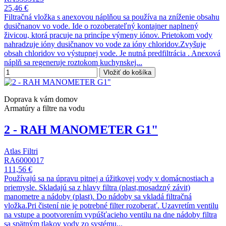
25,46 €
Filtračná vložka s anexovou náplňou sa používa na zníženie obsahu
dusičnanov vo vode. Ide o rozoberateľný kontajner naplnený
živicou, ktorá pracuje na princípe výmeny iónov. Prietokom vody
nahradzuje ióny dusičnanov vo vode za ióny chloridov.Zvyšuje
obsah chloridov vo výstupnej vode. Je nutná predfiltrácia . Anexová
náplň sa regeneruje roztokom kuchynskej...
Vložiť do košíka
Doprava k vám domov
Armatúry a filtre na vodu
2 - RAH MANOMETER G1"
Atlas Filtri
RA6000017
111,56 €
Používajú sa na úpravu pitnej a úžitkovej vody v domácnostiach a
priemysle. Skladajú sa z hlavy filtra (plast,mosadzný závit)
manometre a nádoby (plast). Do nádoby sa vkladá filtračná
vložka.Pri čistení nie je potrebné filter rozoberať. Uzavretím ventilu
na vstupe a pootvorením vypúšťacieho ventilu na dne nádoby filtra
sa spätným tlakov vody zo systému...