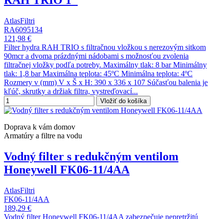
RAH TRIO 1"
AtlasFiltri
RA6095134
121,98 €
Filter hydra RAH TRIO s filtračnou vložkou s nerezovým sitkom
90mcr a dvoma prázdnými nádobami s možnosťou zvolenia
filtračnej vložky podľa potreby. Maximálny tlak: 8 bar Minimálny
tlak: 1,8 bar Maximálna teplota: 45ºC Minimálna teplota: 4ºC
Rozmery v (mm) V x Š x H: 390 x 336 x 107 Súčasťou balenia je
kľúč, skrutky a držiak filtra, vystreďovací...
Vložiť do košíka
Doprava k vám domov
Armatúry a filtre na vodu
Vodný filter s redukčným ventilom
Honeywell FK06-11/4AA
AtlasFiltri
FK06-11/4AA
189,29 €
Vodný filter Honeywell FK06-11/4AA zabezpečuje nepretržitú