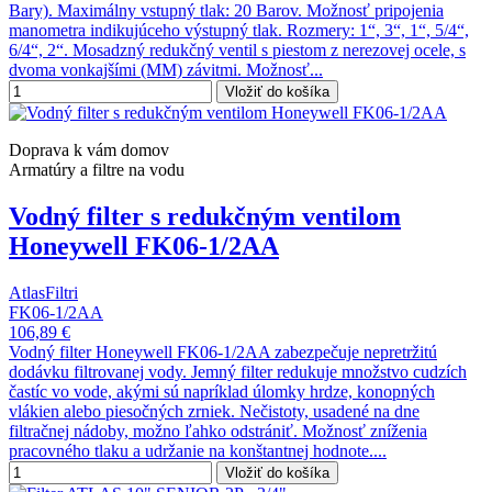
Bary). Maximálny vstupný tlak: 20 Barov. Možnosť pripojenia
manometra indikujúceho výstupný tlak. Rozmery: 1“, 3“, 1“, 5/4“,
6/4“, 2“. Mosadzný redukčný ventil s piestom z nerezovej ocele, s
dvoma vonkajšími (MM) závitmi. Možnosť...
Vložiť do košíka
Doprava k vám domov
Armatúry a filtre na vodu
Vodný filter s redukčným ventilom
Honeywell FK06-1/2AA
AtlasFiltri
FK06-1/2AA
106,89 €
Vodný filter Honeywell FK06-1/2AA zabezpečuje nepretržitú
dodávku filtrovanej vody. Jemný filter redukuje množstvo cudzích
častíc vo vode, akými sú napríklad úlomky hrdze, konopných
vlákien alebo piesočných zrniek. Nečistoty, usadené na dne
filtračnej nádoby, možno ľahko odstrániť. Možnosť zníženia
pracovného tlaku a udržanie na konštantnej hodnote....
Vložiť do košíka