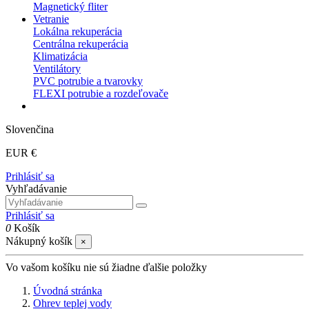
Magnetický fliter
Vetranie
Lokálna rekuperácia
Centrálna rekuperácia
Klimatizácia
Ventilátory
PVC potrubie a tvarovky
FLEXI potrubie a rozdeľovače
Slovenčina
EUR €
Prihlásiť sa
Vyhľadávanie
Prihlásiť sa
0
Košík
Nákupný košík
×
Vo vašom košíku nie sú žiadne ďalšie položky
Úvodná stránka
Ohrev teplej vody