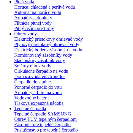
Pitná voda
Horúca, chladená a perlivá voda
Automat na horúcu vodu
Armatúry a doplnky
Filtrácia pitnej vody
Pitný režim pre firmy
Ohrev vody
Elektrický prietokový ohrievač vody
Plynový prietokový ohrievač vody
Elektrický bojler - zásobník na vodu
Kombinovaný zásobníky vody
Stacionárny zásobník vody
Solárny ohrev vody
Cirkulačné čerpadlo na vodu
Domáca vodáreň Grundfos
Čerpadlo do studne
Ponorné čerpadlo do vrtu
Armatúry a filtre na vodu
Vodovodné batérie
Tlaková expanzná nádoba
Tepelné čerpadlá
Tepelné čerpadlo SAMSUNG
Ohrev TUV tepelným čerpadlom
Zásobník pre tepelné čerpadlo
Príslušenstvo pre tepelné čerpadlo