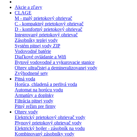
Akcie a zľavy
CLAGE
M - malý prietokový ohrievač
C - kompaktný prietokový ohrievač
D - komfortný prietokový ohrievač
Integrovaný prietokový ohrievač
Zásobníky teplej vody
Systém pitnej vody ZIP
Vodovodné batérie
Diaľkové ovládanie a Wifi
Bytové vodovodné a vykurovacie stanice
Ohrev ultračistej a demineralizovanej vody
Zvýhodnené sety
Pitná voda
Horúca, chladená a perlivá voda
Automat na horúcu vodu
Armatúry a doplnky
Filtrácia pitnej vody
Pitný režim pre firmy
Ohrev vody
Elektrický prietokový ohrievač vody
Plynový prietokový ohrievač vody
Elektrický bojler - zásobník na vodu
Kombinovaný zásobníky vody