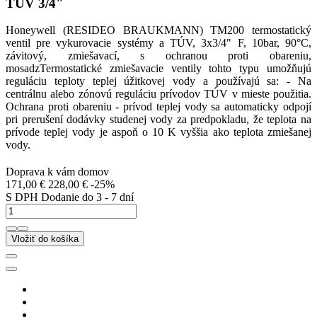
TUV 3/4"
Honeywell (RESIDEO BRAUKMANN) TM200 termostatický
ventil pre vykurovacie systémy a TÚV, 3x3/4" F, 10bar, 90°C,
závitový, zmiešavací, s ochranou proti obareniu,
mosadzTermostatické zmiešavacie ventily tohto typu umožňujú
reguláciu teploty teplej úžitkovej vody a používajú sa: - Na
centrálnu alebo zónovú reguláciu prívodov TÚV v mieste použitia.
Ochrana proti obareniu - prívod teplej vody sa automaticky odpojí
pri prerušení dodávky studenej vody za predpokladu, že teplota na
prívode teplej vody je aspoň o 10 K vyššia ako teplota zmiešanej
vody.
Doprava k vám domov
171,00 €
228,00 €
-25%
S DPH
Dodanie do 3 - 7 dní
Vložiť do košíka