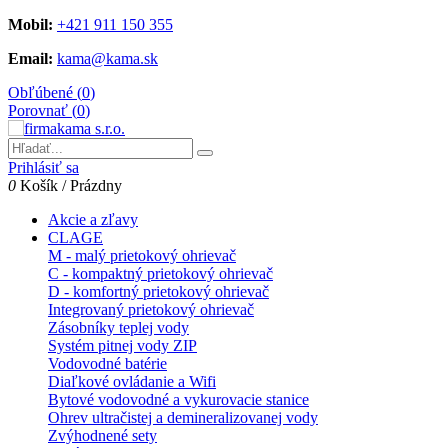
Mobil:
+421 911 150 355
Email:
kama@kama.sk
Obľúbené (
0
)
Porovnať (
0
)
Prihlásiť sa
0
Košík
/
Prázdny
Akcie a zľavy
CLAGE
M - malý prietokový ohrievač
C - kompaktný prietokový ohrievač
D - komfortný prietokový ohrievač
Integrovaný prietokový ohrievač
Zásobníky teplej vody
Systém pitnej vody ZIP
Vodovodné batérie
Diaľkové ovládanie a Wifi
Bytové vodovodné a vykurovacie stanice
Ohrev ultračistej a demineralizovanej vody
Zvýhodnené sety