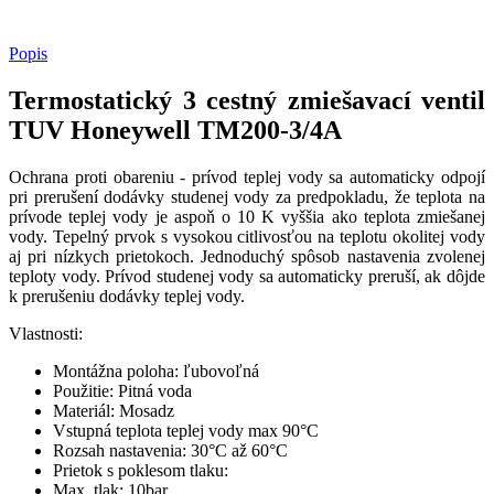
Popis
Termostatický 3 cestný zmiešavací ventil
TUV Honeywell TM200-3/4A
Ochrana proti obareniu - prívod teplej vody sa automaticky odpojí
pri prerušení dodávky studenej vody za predpokladu, že teplota na
prívode teplej vody je aspoň o 10 K vyššia ako teplota zmiešanej
vody. Tepelný prvok s vysokou citlivosťou na teplotu okolitej vody
aj pri nízkych prietokoch. Jednoduchý spôsob nastavenia zvolenej
teploty vody. Prívod studenej vody sa automaticky preruší, ak dôjde
k prerušeniu dodávky teplej vody.
Vlastnosti:
Montážna poloha: ľubovoľná
Použitie: Pitná voda
Materiál: Mosadz
Vstupná teplota teplej vody max 90°C
Rozsah nastavenia: 30°C až 60°C
Prietok s poklesom tlaku:
Max. tlak: 10bar