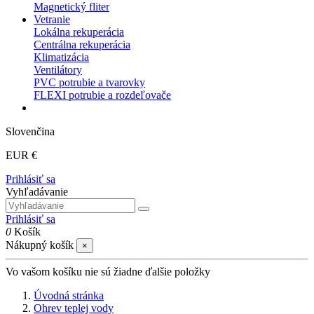
Magnetický fliter
Vetranie
Lokálna rekuperácia
Centrálna rekuperácia
Klimatizácia
Ventilátory
PVC potrubie a tvarovky
FLEXI potrubie a rozdeľovače
Slovenčina
EUR €
Prihlásiť sa
Vyhľadávanie
Prihlásiť sa
0
Košík
Nákupný košík
×
Vo vašom košíku nie sú žiadne ďalšie položky
Úvodná stránka
Ohrev teplej vody