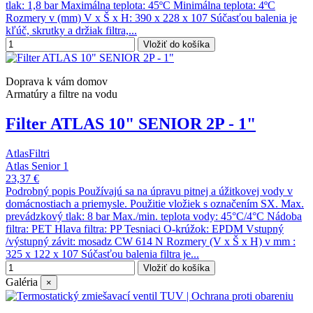
tlak: 1,8 bar Maximálna teplota: 45ºC Minimálna teplota: 4ºC
Rozmery v (mm) V x Š x H: 390 x 228 x 107 Súčasťou balenia je
kľúč, skrutky a držiak filtra,...
Vložiť do košíka
Doprava k vám domov
Armatúry a filtre na vodu
Filter ATLAS 10" SENIOR 2P - 1"
AtlasFiltri
Atlas Senior 1
23,37 €
Podrobný popis Používajú sa na úpravu pitnej a úžitkovej vody v
domácnostiach a priemysle. Použitie vložiek s označením SX. Max.
prevádzkový tlak: 8 bar Max./min. teplota vody: 45°C/4°C Nádoba
filtra: PET Hlava filtra: PP Tesniaci O-krúžok: EPDM Vstupný
/výstupný závit: mosadz CW 614 N Rozmery (V x Š x H) v mm :
325 x 122 x 107 Súčasťou balenia filtra je...
Vložiť do košíka
Galéria
×