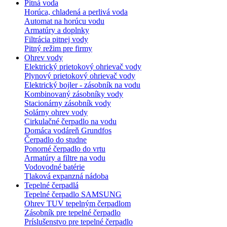
Pitná voda
Horúca, chladená a perlivá voda
Automat na horúcu vodu
Armatúry a doplnky
Filtrácia pitnej vody
Pitný režim pre firmy
Ohrev vody
Elektrický prietokový ohrievač vody
Plynový prietokový ohrievač vody
Elektrický bojler - zásobník na vodu
Kombinovaný zásobníky vody
Stacionárny zásobník vody
Solárny ohrev vody
Cirkulačné čerpadlo na vodu
Domáca vodáreň Grundfos
Čerpadlo do studne
Ponorné čerpadlo do vrtu
Armatúry a filtre na vodu
Vodovodné batérie
Tlaková expanzná nádoba
Tepelné čerpadlá
Tepelné čerpadlo SAMSUNG
Ohrev TUV tepelným čerpadlom
Zásobník pre tepelné čerpadlo
Príslušenstvo pre tepelné čerpadlo