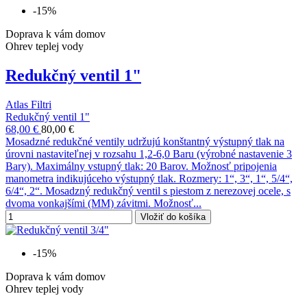
-15%
Doprava k vám domov
Ohrev teplej vody
Redukčný ventil 1"
Atlas Filtri
Redukčný ventil 1"
68,00 €
80,00 €
Mosadzné redukčné ventily udržujú konštantný výstupný tlak na
úrovni nastaviteľnej v rozsahu 1,2-6,0 Baru (výrobné nastavenie 3
Bary). Maximálny vstupný tlak: 20 Barov. Možnosť pripojenia
manometra indikujúceho výstupný tlak. Rozmery: 1“, 3“, 1“, 5/4“,
6/4“, 2“. Mosadzný redukčný ventil s piestom z nerezovej ocele, s
dvoma vonkajšími (MM) závitmi. Možnosť...
Vložiť do košíka
-15%
Doprava k vám domov
Ohrev teplej vody