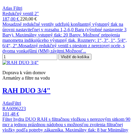
Atlas Filtri
Redukčný ventil 2"
187,00 €
220,00 €
Mosadzné redukčné ventily udržujú konštantný výstupný tlak na
úrovni nastaviteľnej v rozsahu 1,2-6,0 Baru (výrobné nastavenie 3
Bary). Maximálny vstupný tlak: 20 Barov. Možnosť pripojenia
manometra indikujúceho výstupný tlak. Rozmery: 1“, 3“, 1“, 5/4“,
6/4“, 2“.Mosadzný redukčný ventil s piestom z nerezovej ocele, s
dvoma vonkajšími (MM) závitmi.Možnosť...
Vložiť do košíka
Doprava k vám domov
Armatúry a filtre na vodu
RAH DUO 3/4"
AtlasFiltri
RA6096223
101,48 €
Filter hydra DUO RAH s filtračnou vložkou s nerezovým sitkom 90
mcr a jednou prázdnou nádobou s možnosťou zvolenia filtračnej
vložky podľa potreby zákazníka. Maximálny tlak: 8 bar Minimálny