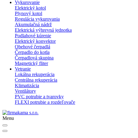
Vykurovanie
Elektrický kotol
Plynový kotol
Regulácia vykurovania
Akumulačná nádrž
Elektrická výhrevná jednotka
Podlahové kúrenie
Elektrický konvektor
Obehové čerpadlá
Čerpadlo do kotla
Čerpadlová skupina
Magnetický fliter
Vetranie
Lokálna rekuperácia
Centrálna rekuperácia
Klimatizácia
Ventilátory
PVC potrubie a tvarovky
FLEXI potrubie a rozdeľovače
Menu