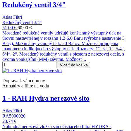
Redukčný ventil 3/4"
Atlas Filtri
Redukčný ventil 3/4"
51,00 €
60,00 €
Mosadzné redukčné ventily udržujú konštantný výstupný tlak na
úrovni nastaviteľnej v rozsahu 1,2-6,0 Baru (výrobné nastavenie 3
Bary). Maximálny vstupný tlak: 20 Barov. Možnosť pripojenia
manometra indikujúceho výstupný tlak. Rozmery: 1“, 3“, 1“, 5/4“,
6/4“, 2“. Mosadzný redukčný ventil s piestom z nerezovej ocele, s
dvoma vonkajšími (MM) závitmi. Možnosť...
Vložiť do košíka
Doprava k vám domov
Armatúry a filtre na vodu
1 - RAH Hydra nerezové sito
Atlas Filtri
RA5000020
23,74 €
Náhradná nerezová vložka samočistiaceho filtra HYDRA s