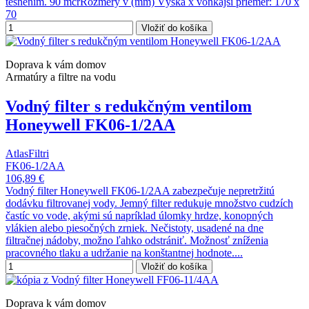
tesnením. 90 mcrRozmery v (mm) Výška x vonkajší priemer: 170 x
70
Vložiť do košíka
Doprava k vám domov
Armatúry a filtre na vodu
Vodný filter s redukčným ventilom
Honeywell FK06-1/2AA
AtlasFiltri
FK06-1/2AA
106,89 €
Vodný filter Honeywell FK06-1/2AA zabezpečuje nepretržitú
dodávku filtrovanej vody. Jemný filter redukuje množstvo cudzích
častíc vo vode, akými sú napríklad úlomky hrdze, konopných
vlákien alebo piesočných zrniek. Nečistoty, usadené na dne
filtračnej nádoby, možno ľahko odstrániť. Možnosť zníženia
pracovného tlaku a udržanie na konštantnej hodnote....
Vložiť do košíka
Doprava k vám domov