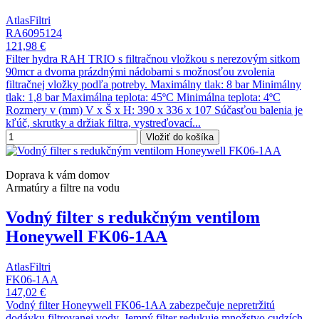
AtlasFiltri
RA6095124
121,98 €
Filter hydra RAH TRIO s filtračnou vložkou s nerezovým sitkom
90mcr a dvoma prázdnými nádobami s možnosťou zvolenia
filtračnej vložky podľa potreby. Maximálny tlak: 8 bar Minimálny
tlak: 1,8 bar Maximálna teplota: 45ºC Minimálna teplota: 4ºC
Rozmery v (mm) V x Š x H: 390 x 336 x 107 Súčasťou balenia je
kľúč, skrutky a držiak filtra, vystreďovací...
Vložiť do košíka
Doprava k vám domov
Armatúry a filtre na vodu
Vodný filter s redukčným ventilom
Honeywell FK06-1AA
AtlasFiltri
FK06-1AA
147,02 €
Vodný filter Honeywell FK06-1AA zabezpečuje nepretržitú
dodávku filtrovanej vody. Jemný filter redukuje množstvo cudzích