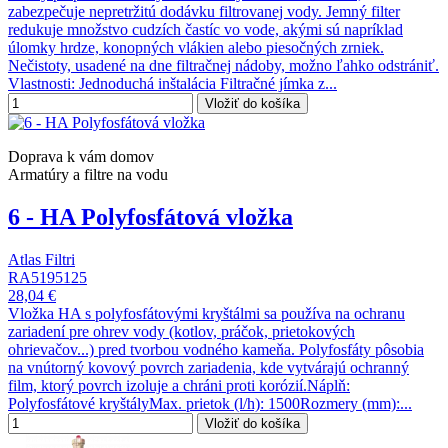
zabezpečuje nepretržitú dodávku filtrovanej vody. Jemný filter
redukuje množstvo cudzích častíc vo vode, akými sú napríklad
úlomky hrdze, konopných vlákien alebo piesočných zrniek.
Nečistoty, usadené na dne filtračnej nádoby, možno ľahko odstrániť.
Vlastnosti: Jednoduchá inštalácia Filtračné jímka z...
Vložiť do košíka
Doprava k vám domov
Armatúry a filtre na vodu
6 - HA Polyfosfátová vložka
Atlas Filtri
RA5195125
28,04 €
Vložka HA s polyfosfátovými kryštálmi sa používa na ochranu
zariadení pre ohrev vody (kotlov, práčok, prietokových
ohrievačov...) pred tvorbou vodného kameňa. Polyfosfáty pôsobia
na vnútorný kovový povrch zariadenia, kde vytvárajú ochranný
film, ktorý povrch izoluje a chráni proti korózií.Náplň:
Polyfosfátové kryštályMax. prietok (l/h): 1500Rozmery (mm):...
Vložiť do košíka