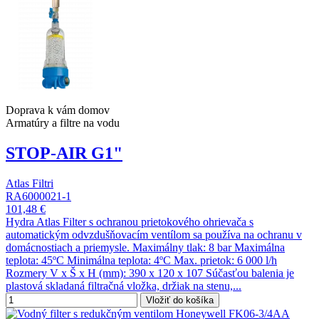
Doprava k vám domov
Armatúry a filtre na vodu
STOP-AIR G1"
Atlas Filtri
RA6000021-1
101,48 €
Hydra Atlas Filter s ochranou prietokového ohrievača s
automatickým odvzdušňovacím ventílom sa používa na ochranu v
domácnostiach a priemysle. Maximálny tlak: 8 bar Maximálna
teplota: 45ºC Minimálna teplota: 4ºC Max. prietok: 6 000 l/h
Rozmery V x Š x H (mm): 390 x 120 x 107 Súčasťou balenia je
plastová skladaná filtračná vložka, držiak na stenu,...
Vložiť do košíka