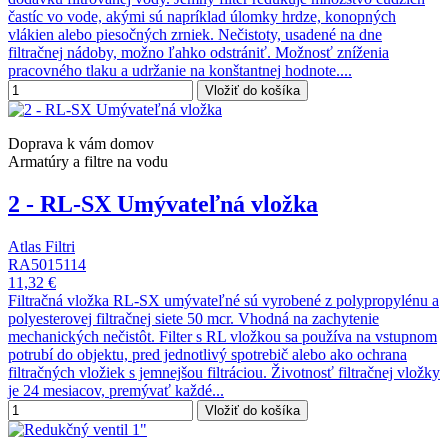
častíc vo vode, akými sú napríklad úlomky hrdze, konopných
vlákien alebo piesočných zrniek. Nečistoty, usadené na dne
filtračnej nádoby, možno ľahko odstrániť. Možnosť zníženia
pracovného tlaku a udržanie na konštantnej hodnote....
Vložiť do košíka
Doprava k vám domov
Armatúry a filtre na vodu
2 - RL-SX Umývateľná vložka
Atlas Filtri
RA5015114
11,32 €
Filtračná vložka RL-SX umývateľné sú vyrobené z polypropylénu a
polyesterovej filtračnej siete 50 mcr. Vhodná na zachytenie
mechanických nečistôt. Filter s RL vložkou sa používa na vstupnom
potrubí do objektu, pred jednotlivý spotrebič alebo ako ochrana
filtračných vložiek s jemnejšou filtráciou. Životnosť filtračnej vložky
je 24 mesiacov, premývať každé...
Vložiť do košíka