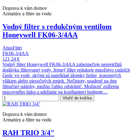
Doprava k vám domov
Armatúry a filtre na vodu
Vodný filter s redukčným ventilom
Honeywell FK06-3/4AA
AtlasFiltri
FK06-3/4AA
121,24 €
Vodný filter Honeywell FK06-3/4AA zabezpečuje nepretržitú
dodávku filtrovanej vody. Jemný filter redukuje množstvo cudzích
častíc vo vode, akými sú napríklad úlomky hrdze, konopných
vlákien alebo piesočných zrniek. Nečistoty, usadené na dne
filtračnej nádoby, možno ľahko odstrániť. Možnosť zníženia
pracovného tlaku a udržanie na konštantnej hodnote....
Vložiť do košíka
Doprava k vám domov
Armatúry a filtre na vodu
RAH TRIO 3/4"