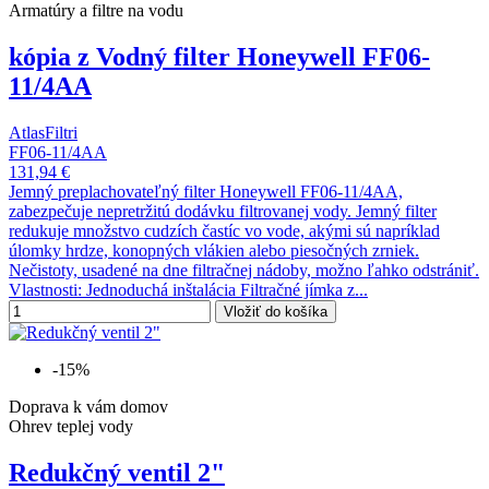
Armatúry a filtre na vodu
kópia z Vodný filter Honeywell FF06-
11/4AA
AtlasFiltri
FF06-11/4AA
131,94 €
Jemný preplachovateľný filter Honeywell FF06-11/4AA,
zabezpečuje nepretržitú dodávku filtrovanej vody. Jemný filter
redukuje množstvo cudzích častíc vo vode, akými sú napríklad
úlomky hrdze, konopných vlákien alebo piesočných zrniek.
Nečistoty, usadené na dne filtračnej nádoby, možno ľahko odstrániť.
Vlastnosti: Jednoduchá inštalácia Filtračné jímka z...
Vložiť do košíka
-15%
Doprava k vám domov
Ohrev teplej vody
Redukčný ventil 2"