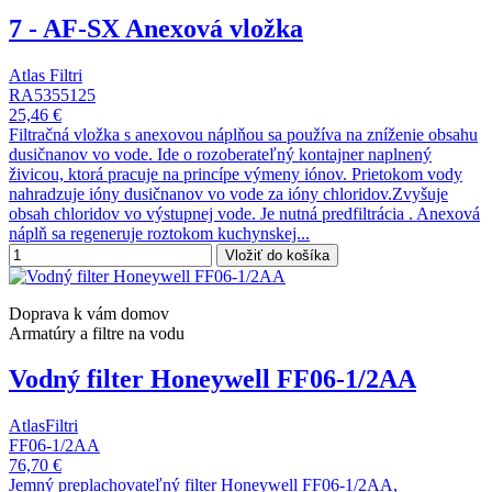
7 - AF-SX Anexová vložka
Atlas Filtri
RA5355125
25,46 €
Filtračná vložka s anexovou náplňou sa používa na zníženie obsahu
dusičnanov vo vode. Ide o rozoberateľný kontajner naplnený
živicou, ktorá pracuje na princípe výmeny iónov. Prietokom vody
nahradzuje ióny dusičnanov vo vode za ióny chloridov.Zvyšuje
obsah chloridov vo výstupnej vode. Je nutná predfiltrácia . Anexová
náplň sa regeneruje roztokom kuchynskej...
Vložiť do košíka
Doprava k vám domov
Armatúry a filtre na vodu
Vodný filter Honeywell FF06-1/2AA
AtlasFiltri
FF06-1/2AA
76,70 €
Jemný preplachovateľný filter Honeywell FF06-1/2AA,