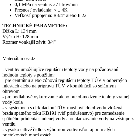
0,1 MPa na ventile: 27 litrov/min
Presnosť ovládania: < ± 4K
Veľkosť pripojenia: R3/4" alebo fi 22
TECHNICKÉ PARAMETRE:
Dĺžka L: 134 mm
Výška H: 128 mm
Rozmer vonkajší závit: 3/4"
Materiál: mosadz
- ventiliy umožňujúce reguláciu teploty vody na požadovanú
hodnotu teploty s použitím:
- pre centrálnu alebo zónovú reguláciu teploty TÚV v odberných
miestach alebo na prípravu TÚV v kombinácii so solárnym
ohrevom
- pre podlahové vykurovanie alebo pre obmedzenie teploty vratnej
vody kotla
- v systémoch s cirkuláciou TÚV musí byť do obvodu vložená
brzda spätného toku KB191 (viď príslušenstvo) pre zamedzenie
spätného prúdenia studenej vody a ochladzovanie vody na výstupe z
ventilu
- vysoko citlivé čidlo s výbornou vodivosťou aj pri malých
prietokových množstvách