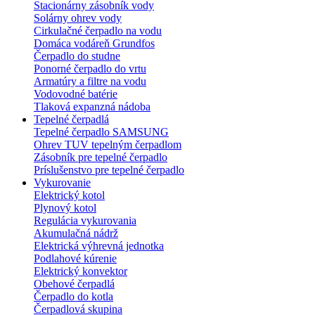
Stacionárny zásobník vody
Solárny ohrev vody
Cirkulačné čerpadlo na vodu
Domáca vodáreň Grundfos
Čerpadlo do studne
Ponorné čerpadlo do vrtu
Armatúry a filtre na vodu
Vodovodné batérie
Tlaková expanzná nádoba
Tepelné čerpadlá
Tepelné čerpadlo SAMSUNG
Ohrev TUV tepelným čerpadlom
Zásobník pre tepelné čerpadlo
Príslušenstvo pre tepelné čerpadlo
Vykurovanie
Elektrický kotol
Plynový kotol
Regulácia vykurovania
Akumulačná nádrž
Elektrická výhrevná jednotka
Podlahové kúrenie
Elektrický konvektor
Obehové čerpadlá
Čerpadlo do kotla
Čerpadlová skupina