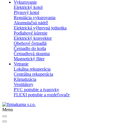
Vykurovanie
Elektrický kotol
Plynový kotol
Regulácia vykurovania
Akumulačná nádrž
Elektrická výhrevná jednotka
Podlahové kúrenie
Elektrický konvektor
Obehové čerpadlá
Čerpadlo do kotla
Čerpadlová skupina
Magnetický fliter
Vetranie
Lokálna rekuperácia
Centrálna rekuperácia
Klimatizácia
Ventilátory
PVC potrubie a tvarovky
FLEXI potrubie a rozdeľovače
Menu