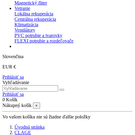
Magnetický fliter
Vetranie
Lokálna rekuperácia
Centrálna rekuperácia
Klimatizácia
Ventilátory
PVC potrubie a tvarovky
FLEXI potrubie a rozdeľovače
Slovenčina
EUR €
Prihlásiť sa
Vyhľadávanie
Prihlásiť sa
0
Košík
Nákupný košík
×
Vo vašom košíku nie sú žiadne ďalšie položky
Úvodná stránka
CLAGE