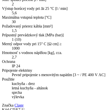
2
Výstup horúcej vody pri Δt 25 °C [l / min]
5,6
Maximálna vstupná teplota [°C]
30
Požadovaný prierez kábla [mm²]
1,5
Prípustný prevádzkový tlak [MPa (bar)]
1 (10)
Merný odpor vody pri 15° C [Ω cm] ≥
1000
Hmotnosť s vodnou náplňou [kg], cca.
2,7
Ochrana
IP 24
Pripojenie elektriny
Pevné pripojenie s menovitým napätím [3 ~ / PE 400 V AC]
Použitie
kuchyňa - drez
letná kuchyňa - altánok
sprcha
výlevka
Značka
Clage
Kód
CDX7-U