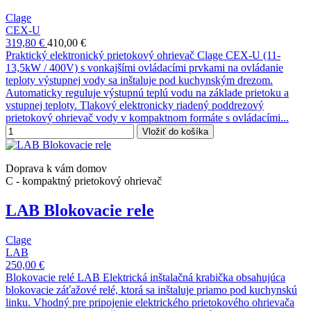
Clage
CEX-U
319,80 €
410,00 €
Praktický elektronický prietokový ohrievač Clage CEX-U (11-
13,5kW / 400V) s vonkajšími ovládacími prvkami na ovládanie
teploty výstupnej vody sa inštaluje pod kuchynským drezom.
Automaticky reguluje výstupnú teplú vodu na základe prietoku a
vstupnej teploty. Tlakový elektronicky riadený poddrezový
prietokový ohrievač vody v kompaktnom formáte s ovládacími...
Vložiť do košíka
Doprava k vám domov
C - kompaktný prietokový ohrievač
LAB Blokovacie rele
Clage
LAB
250,00 €
Blokovacie relé LAB Elektrická inštalačná krabička obsahujúca
blokovacie záťažové relé, ktorá sa inštaluje priamo pod kuchynskú
linku. Vhodný pre pripojenie elektrického prietokového ohrievača