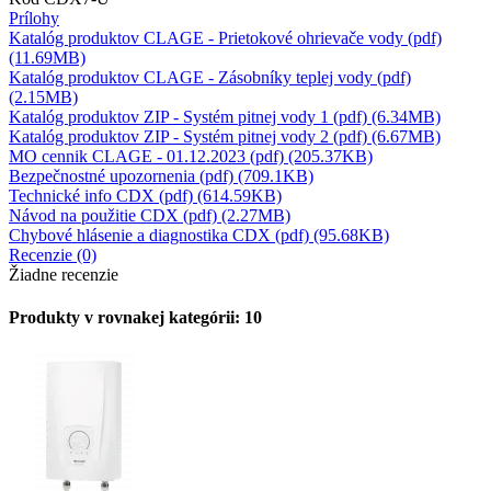
Prílohy
Katalóg produktov CLAGE - Prietokové ohrievače vody (pdf)
(11.69MB)
Katalóg produktov CLAGE - Zásobníky teplej vody (pdf)
(2.15MB)
Katalóg produktov ZIP - Systém pitnej vody 1 (pdf) (6.34MB)
Katalóg produktov ZIP - Systém pitnej vody 2 (pdf) (6.67MB)
MO cennik CLAGE - 01.12.2023 (pdf) (205.37KB)
Bezpečnostné upozornenia (pdf) (709.1KB)
Technické info CDX (pdf) (614.59KB)
Návod na použitie CDX (pdf) (2.27MB)
Chybové hlásenie a diagnostika CDX (pdf) (95.68KB)
Recenzie (0)
Žiadne recenzie
Produkty v rovnakej kategórii: 10