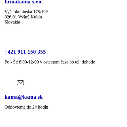
firmakama s.r.o.
Vyšnokubínska 175/192
026 01 Vyšný Kubín
Slovakia
+421 911 150 355
Po - Št: 8:00-12-00 v ostatnom čase po tel. dohode
kama@kama.sk
Odpovieme do 24 hodín