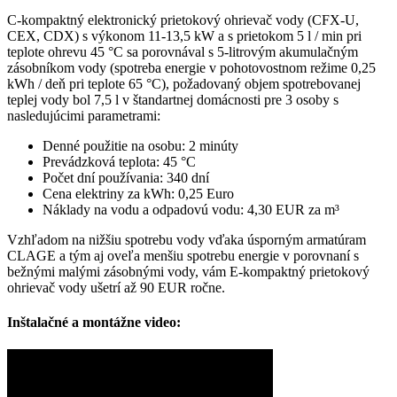
C-kompaktný elektronický prietokový ohrievač vody (CFX-U,
CEX, CDX) s výkonom 11-13,5 kW a s prietokom 5 l / min pri
teplote ohrevu 45 °C sa porovnával s 5-litrovým akumulačným
zásobníkom vody (spotreba energie v pohotovostnom režime 0,25
kWh / deň pri teplote 65 °C), požadovaný objem spotrebovanej
teplej vody bol 7,5 l v štandartnej domácnosti pre 3 osoby s
nasledujúcimi parametrami:
Denné použitie na osobu: 2 minúty
Prevádzková teplota: 45 °C
Počet dní používania: 340 dní
Cena elektriny za kWh: 0,25 Euro
Náklady na vodu a odpadovú vodu: 4,30 EUR za m³
Vzhľadom na nižšiu spotrebu vody vďaka úsporným armatúram
CLAGE a tým aj oveľa menšiu spotrebu energie v porovnaní s
bežnými malými zásobnými vody, vám E-kompaktný prietokový
ohrievač vody ušetrí až 90 EUR ročne.
Inštalačné a montážne video: