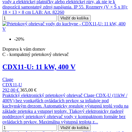
vody a elektrickej platničky alebo elektrickej rúry, ak nie je k
dispozícii samostatný zdroj napájania. IP 55. Rozmery (V × Š x H):
18 × 13 × 8 cm LAB: Art. 82260
Vložiť do košíka
-20%
Doprava k vám domov
C - kompaktný prietokový ohrievač
CDX11-U: 11 kW, 400 V
Clage
CDX11-U
292,00 €
365,00 €
Praktický elektronický prietokový ohrievač Clage CDX-U (11kW /
400V) bez vonkajších ovládacích prvkov sa inštaluje pod
kuchynským drezom. Automaticky reguluje výstupnú teplú vodu na
základe prietoku a vstupnej teploty. Tlakový elektronicky riadený
poddrezový prietokový ohrievač vody v kompaktnom formáte bez
ovládacích prvkov. Maximálna výstupná teplota z...
Vložiť do košíka