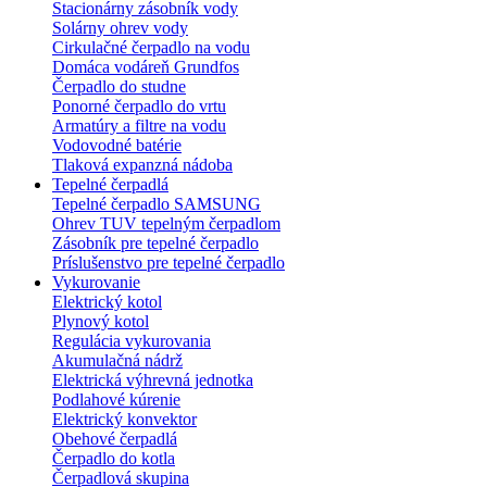
Stacionárny zásobník vody
Solárny ohrev vody
Cirkulačné čerpadlo na vodu
Domáca vodáreň Grundfos
Čerpadlo do studne
Ponorné čerpadlo do vrtu
Armatúry a filtre na vodu
Vodovodné batérie
Tlaková expanzná nádoba
Tepelné čerpadlá
Tepelné čerpadlo SAMSUNG
Ohrev TUV tepelným čerpadlom
Zásobník pre tepelné čerpadlo
Príslušenstvo pre tepelné čerpadlo
Vykurovanie
Elektrický kotol
Plynový kotol
Regulácia vykurovania
Akumulačná nádrž
Elektrická výhrevná jednotka
Podlahové kúrenie
Elektrický konvektor
Obehové čerpadlá
Čerpadlo do kotla
Čerpadlová skupina