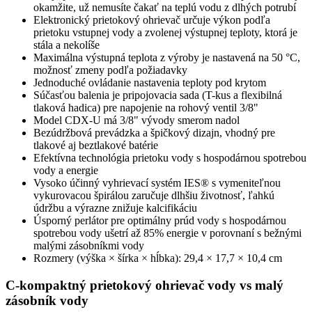
okamžite, už nemusíte čakať na teplú vodu z dlhých potrubí
Elektronický prietokový ohrievač určuje výkon podľa
prietoku vstupnej vody a zvolenej výstupnej teploty, ktorá je
stála a nekolíše
Maximálna výstupná teplota z výroby je nastavená na 50 °C,
možnosť zmeny podľa požiadavky
Jednoduché ovládanie nastavenia teploty pod krytom
Súčasťou balenia je pripojovacia sada (T-kus a flexibilná
tlaková hadica) pre napojenie na rohový ventil 3/8"
Model CDX-U má 3/8" vývody smerom nadol
Bezúdržbová prevádzka a špičkový dizajn, vhodný pre
tlakové aj beztlakové batérie
Efektívna technológia prietoku vody s hospodárnou spotrebou
vody a energie
Vysoko účinný vyhrievací systém IES® s vymeniteľnou
vykurovacou špirálou zaručuje dlhšiu životnosť, ľahkú
údržbu a výrazne znižuje kalcifikáciu
Úsporný perlátor pre optimálny prúd vody s hospodárnou
spotrebou vody ušetrí až 85% energie v porovnaní s bežnými
malými zásobníkmi vody
Rozmery (výška × šírka × hĺbka): 29,4 × 17,7 × 10,4 cm
C-kompaktný prietokový ohrievač vody vs malý
zásobník vody