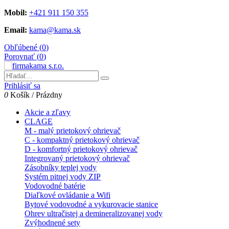
Mobil:
+421 911 150 355
Email:
kama@kama.sk
Obľúbené (
0
)
Porovnať (
0
)
Prihlásiť sa
0
Košík
/
Prázdny
Akcie a zľavy
CLAGE
M - malý prietokový ohrievač
C - kompaktný prietokový ohrievač
D - komfortný prietokový ohrievač
Integrovaný prietokový ohrievač
Zásobníky teplej vody
Systém pitnej vody ZIP
Vodovodné batérie
Diaľkové ovládanie a Wifi
Bytové vodovodné a vykurovacie stanice
Ohrev ultračistej a demineralizovanej vody
Zvýhodnené sety