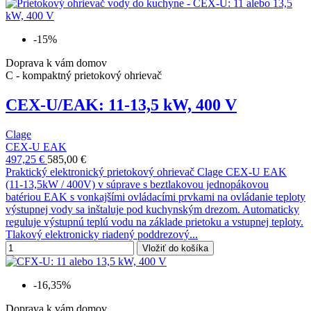
-15%
Doprava k vám domov
C - kompaktný prietokový ohrievač
CEX-U/EAK: 11-13,5 kW, 400 V
Clage
CEX-U EAK
497,25 €
585,00 €
Praktický elektronický prietokový ohrievač Clage CEX-U EAK
(11-13,5kW / 400V) v súprave s beztlakovou jednopákovou
batériou EAK s vonkajšími ovládacími prvkami na ovládanie teploty
výstupnej vody sa inštaluje pod kuchynským drezom. Automaticky
reguluje výstupnú teplú vodu na základe prietoku a vstupnej teploty.
Tlakový elektronicky riadený poddrezový...
Vložiť do košíka
-16,35%
Doprava k vám domov