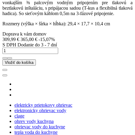
vonkajším ⅜ palcovým vodným pripojením pre tlakovú a
beztlakovú inštaláciu, s pripájacou sadou (T-kus a flexibilná tlaková
hadica). So sieťovým káblom 0,5m na 3-fázové pripojenie.
Rozmery (výška × šírka × hĺbka): 29,4 × 17,7 × 10,4 cm
Doprava k vám domov
309,99 €
365,00 €
-15,07%
S DPH
Dodanie do 3 - 7 dní
Vložiť do košíka
elektricky prietokovy ohrievac
elektronicky ohrievac vody
clage
ohrev vody kuchyna
ohrievac vody do kuchyne
tepla voda do kuchyne