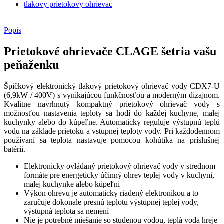
tlakovy prietokovy ohrievac
Popis
Prietokové ohrievače CLAGE šetria vašu
peňaženku
Špičkový elektronický tlakový prietokový ohrievač vody CDX7-U
(6,9kW / 400V) s vynikajúcou funkčnosťou a moderným dizajnom.
Kvalitne navrhnutý kompaktný prietokový ohrievač vody s
možnosťou nastavenia teploty sa hodí do každej kuchyne, malej
kuchynky alebo do kúpeľne. Automaticky reguluje výstupnú teplú
vodu na základe prietoku a vstupnej teploty vody. Pri každodennom
používaní sa teplota nastavuje pomocou kohútika na príslušnej
batérii.
Elektronicky ovládaný prietokový ohrievač vody v strednom
formáte pre energeticky účinný ohrev teplej vody v kuchyni,
malej kuchynke alebo kúpeľni
Výkon ohrevu je automaticky riadený elektronikou a to
zaručuje dokonale presnú teplotu výstupnej teplej vody,
výstupná teplota sa nemení
Nie je potrebné miešanie so studenou vodou, teplá voda hreje