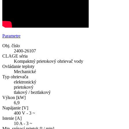
Parametre
Obj. číslo
2400-26107
CLAGE séria
Kompaktný prietokový ohrievač vody
Ovládanie teploty
Mechanické
Typ ohrievača
elektronický
prietokový
tlakový / beztlakový
Výkon [kW]
6,9
Napájanie [V]
400 V - 3 ~
Istenie [A]
10 A - 3 ~
Min. spínací prietok [l / min]