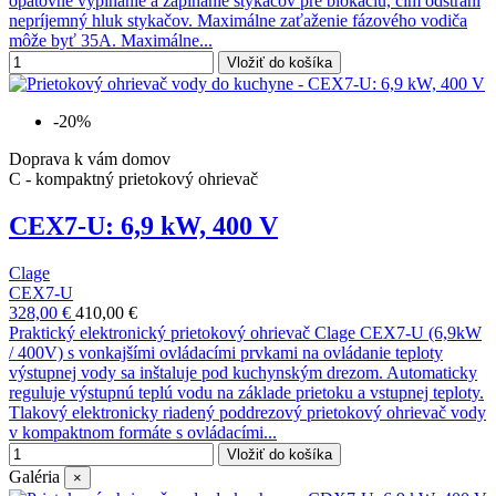
opätovné vypínanie a zapínanie stykačov pre blokáciu, čím odstráni
nepríjemný hluk stykačov. Maximálne zaťaženie fázového vodiča
môže byť 35A. Maximálne...
Vložiť do košíka
-20%
Doprava k vám domov
C - kompaktný prietokový ohrievač
CEX7-U: 6,9 kW, 400 V
Clage
CEX7-U
328,00 €
410,00 €
Praktický elektronický prietokový ohrievač Clage CEX7-U (6,9kW
/ 400V) s vonkajšími ovládacími prvkami na ovládanie teploty
výstupnej vody sa inštaluje pod kuchynským drezom. Automaticky
reguluje výstupnú teplú vodu na základe prietoku a vstupnej teploty.
Tlakový elektronicky riadený poddrezový prietokový ohrievač vody
v kompaktnom formáte s ovládacími...
Vložiť do košíka
Galéria
×