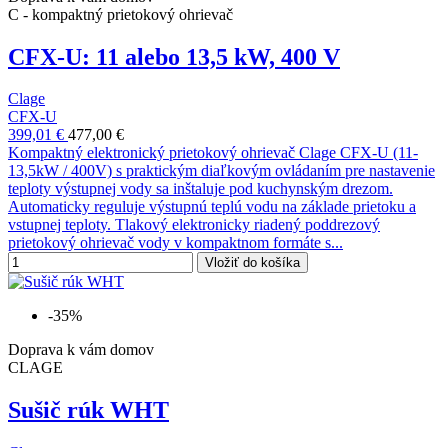
C - kompaktný prietokový ohrievač
CFX-U: 11 alebo 13,5 kW, 400 V
Clage
CFX-U
399,01 €
477,00 €
Kompaktný elektronický prietokový ohrievač Clage CFX-U (11-
13,5kW / 400V) s praktickým diaľkovým ovládaním pre nastavenie
teploty výstupnej vody sa inštaluje pod kuchynským drezom.
Automaticky reguluje výstupnú teplú vodu na základe prietoku a
vstupnej teploty. Tlakový elektronicky riadený poddrezový
prietokový ohrievač vody v kompaktnom formáte s...
Vložiť do košíka
-35%
Doprava k vám domov
CLAGE
Sušič rúk WHT