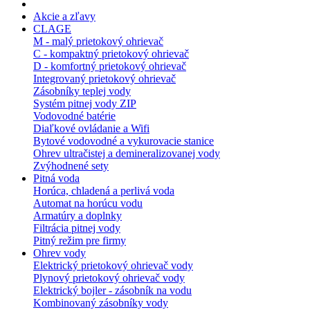
Akcie a zľavy
CLAGE
M - malý prietokový ohrievač
C - kompaktný prietokový ohrievač
D - komfortný prietokový ohrievač
Integrovaný prietokový ohrievač
Zásobníky teplej vody
Systém pitnej vody ZIP
Vodovodné batérie
Diaľkové ovládanie a Wifi
Bytové vodovodné a vykurovacie stanice
Ohrev ultračistej a demineralizovanej vody
Zvýhodnené sety
Pitná voda
Horúca, chladená a perlivá voda
Automat na horúcu vodu
Armatúry a doplnky
Filtrácia pitnej vody
Pitný režim pre firmy
Ohrev vody
Elektrický prietokový ohrievač vody
Plynový prietokový ohrievač vody
Elektrický bojler - zásobník na vodu
Kombinovaný zásobníky vody