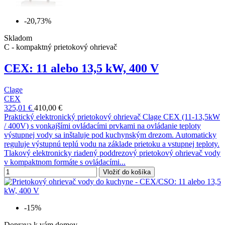
-20,73%
Skladom
C - kompaktný prietokový ohrievač
CEX: 11 alebo 13,5 kW, 400 V
Clage
CEX
325,01 €
410,00 €
Praktický elektronický prietokový ohrievač Clage CEX (11-13,5kW
/ 400V) s vonkajšími ovládacími prvkami na ovládanie teploty
výstupnej vody sa inštaluje pod kuchynským drezom. Automaticky
reguluje výstupnú teplú vodu na základe prietoku a vstupnej teploty.
Tlakový elektronicky riadený poddrezový prietokový ohrievač vody
v kompaktnom formáte s ovládacími...
Vložiť do košíka
-15%
Doprava k vám domov