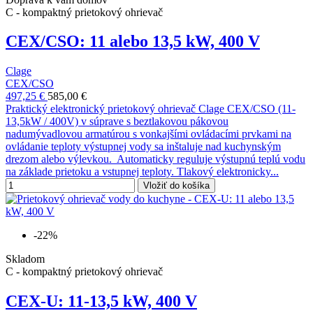
C - kompaktný prietokový ohrievač
CEX/CSO: 11 alebo 13,5 kW, 400 V
Clage
CEX/CSO
497,25 €
585,00 €
Praktický elektronický prietokový ohrievač Clage CEX/CSO (11-
13,5kW / 400V) v súprave s beztlakovou pákovou
nadumývadlovou armatúrou s vonkajšími ovládacími prvkami na
ovládanie teploty výstupnej vody sa inštaluje nad kuchynským
drezom alebo výlevkou. Automaticky reguluje výstupnú teplú vodu
na základe prietoku a vstupnej teploty. Tlakový elektronicky...
Vložiť do košíka
-22%
Skladom
C - kompaktný prietokový ohrievač
CEX-U: 11-13,5 kW, 400 V