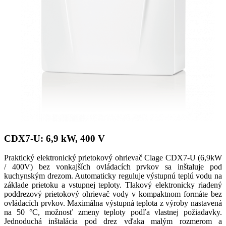
CDX7-U: 6,9 kW, 400 V
Praktický elektronický prietokový ohrievač Clage CDX7-U (6,9kW
/ 400V) bez vonkajších ovládacích prvkov sa inštaluje pod
kuchynským drezom. Automaticky reguluje výstupnú teplú vodu na
základe prietoku a vstupnej teploty. Tlakový elektronicky riadený
poddrezový prietokový ohrievač vody v kompaktnom formáte bez
ovládacích prvkov. Maximálna výstupná teplota z výroby nastavená
na 50 °C, možnosť zmeny teploty podľa vlastnej požiadavky.
Jednoduchá inštalácia pod drez vďaka malým rozmerom a