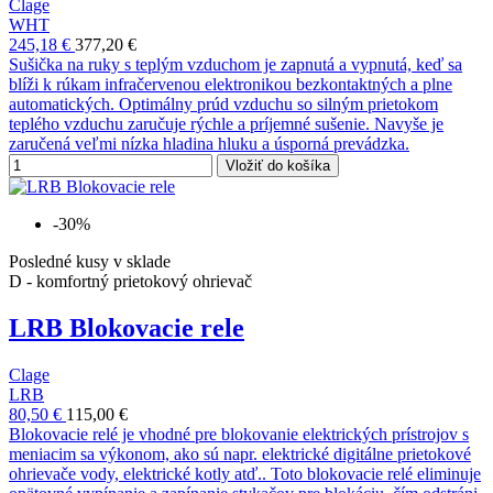
Clage
WHT
245,18 €
377,20 €
Sušička na ruky s teplým vzduchom je zapnutá a vypnutá, keď sa
blíži k rúkam infračervenou elektronikou bezkontaktných a plne
automatických. Optimálny prúd vzduchu so silným prietokom
teplého vzduchu zaručuje rýchle a príjemné sušenie. Navyše je
zaručená veľmi nízka hladina hluku a úsporná prevádzka.
Vložiť do košíka
-30%
Posledné kusy v sklade
D - komfortný prietokový ohrievač
LRB Blokovacie rele
Clage
LRB
80,50 €
115,00 €
Blokovacie relé je vhodné pre blokovanie elektrických prístrojov s
meniacim sa výkonom, ako sú napr. elektrické digitálne prietokové
ohrievače vody, elektrické kotly atď.. Toto blokovacie relé eliminuje