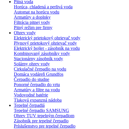
Pitná voda
Horúca, chladená a perlivá voda
Automat na horúcu vodu
Armatúry a doplnky
Filtrácia pitnej vody
Pitný režim pre firmy
Ohrev vody
Elektrický prietokový ohrievač vody
Plynový prietokový ohrievač vody
Elektrický bojler - zásobník na vodu
Kombinovaný zásobníky vody
Stacionárny zásobník vody
Solárny ohrev vody
Cirkulačné čerpadlo na vodu
Domáca vodáreň Grundfos
Čerpadlo do studne
Ponorné čerpadlo do vrtu
Armatúry a filtre na vodu
Vodovodné batérie
Tlaková expanzná nádoba
Tepelné čerpadlá
Tepelné čerpadlo SAMSUNG
Ohrev TUV tepelným čerpadlom
Zásobník pre tepelné čerpadlo
Príslušenstvo pre tepelné čerpadlo