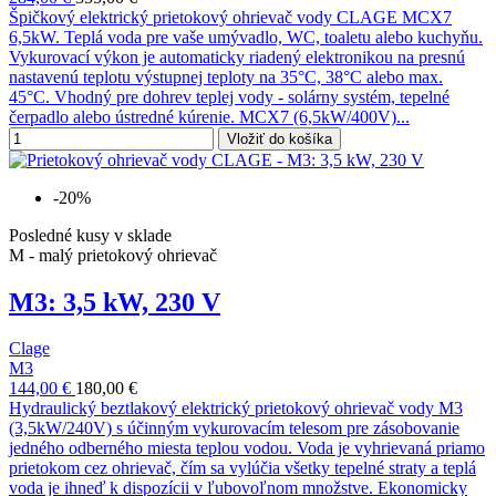
Špičkový elektrický prietokový ohrievač vody CLAGE MCX7
6,5kW. Teplá voda pre vaše umývadlo, WC, toaletu alebo kuchyňu.
Vykurovací výkon je automaticky riadený elektronikou na presnú
nastavenú teplotu výstupnej teploty na 35°C, 38°C alebo max.
45°C. Vhodný pre dohrev teplej vody - solárny systém, tepelné
čerpadlo alebo ústredné kúrenie. MCX7 (6,5kW/400V)...
Vložiť do košíka
-20%
Posledné kusy v sklade
M - malý prietokový ohrievač
M3: 3,5 kW, 230 V
Clage
M3
144,00 €
180,00 €
Hydraulický beztlakový elektrický prietokový ohrievač vody M3
(3,5kW/240V) s účinným vykurovacím telesom pre zásobovanie
jedného odberného miesta teplou vodou. Voda je vyhrievaná priamo
prietokom cez ohrievač, čím sa vylúčia všetky tepelné straty a teplá
voda je ihneď k dispozícii v ľubovoľnom množstve. Ekonomicky