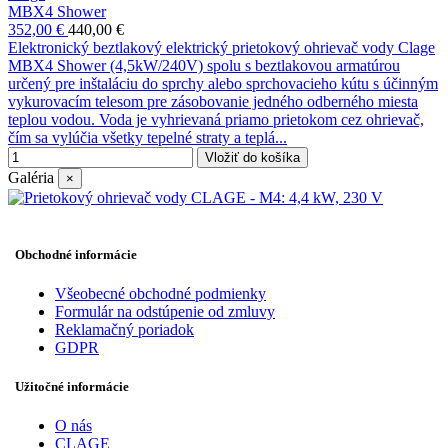
MBX4 Shower
352,00 €
440,00 €
Elektronický beztlakový elektrický prietokový ohrievač vody Clage
MBX4 Shower (4,5kW/240V) spolu s beztlakovou armatúrou
určený pre inštaláciu do sprchy alebo sprchovacieho kútu s účinným
vykurovacím telesom pre zásobovanie jedného odberného miesta
teplou vodou. Voda je vyhrievaná priamo prietokom cez ohrievač,
čím sa vylúčia všetky tepelné straty a teplá...
Vložiť do košíka
Galéria
×
Obchodné informácie
Všeobecné obchodné podmienky
Formulár na odstúpenie od zmluvy
Reklamačný poriadok
GDPR
Užitočné informácie
O nás
CLAGE