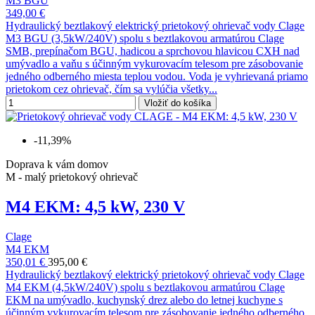
M3 BGU
349,00 €
Hydraulický beztlakový elektrický prietokový ohrievač vody Clage
M3 BGU (3,5kW/240V) spolu s beztlakovou armatúrou Clage
SMB, prepínačom BGU, hadicou a sprchovou hlavicou CXH nad
umývadlo a vaňu s účinným vykurovacím telesom pre zásobovanie
jedného odberného miesta teplou vodou. Voda je vyhrievaná priamo
prietokom cez ohrievač, čím sa vylúčia všetky...
Vložiť do košíka
-11,39%
Doprava k vám domov
M - malý prietokový ohrievač
M4 EKM: 4,5 kW, 230 V
Clage
M4 EKM
350,01 €
395,00 €
Hydraulický beztlakový elektrický prietokový ohrievač vody Clage
M4 EKM (4,5kW/240V) spolu s beztlakovou armatúrou Clage
EKM na umývadlo, kuchynský drez alebo do letnej kuchyne s
účinným vykurovacím telesom pre zásobovanie jedného odberného