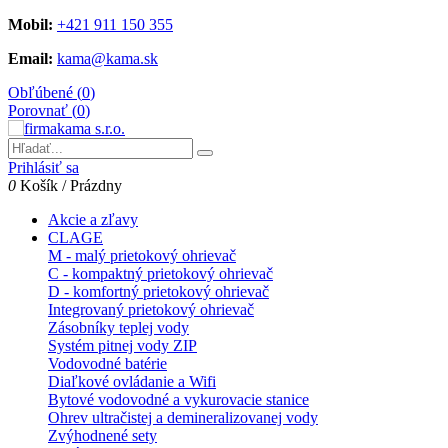
Mobil:
+421 911 150 355
Email:
kama@kama.sk
Obľúbené (
0
)
Porovnať (
0
)
Prihlásiť sa
0
Košík
/
Prázdny
Akcie a zľavy
CLAGE
M - malý prietokový ohrievač
C - kompaktný prietokový ohrievač
D - komfortný prietokový ohrievač
Integrovaný prietokový ohrievač
Zásobníky teplej vody
Systém pitnej vody ZIP
Vodovodné batérie
Diaľkové ovládanie a Wifi
Bytové vodovodné a vykurovacie stanice
Ohrev ultračistej a demineralizovanej vody
Zvýhodnené sety