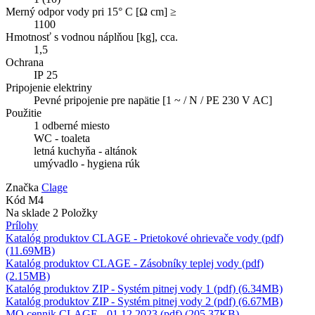
Merný odpor vody pri 15° C [Ω cm] ≥
1100
Hmotnosť s vodnou náplňou [kg], cca.
1,5
Ochrana
IP 25
Pripojenie elektriny
Pevné pripojenie pre napätie [1 ~ / N / PE 230 V AC]
Použitie
1 odberné miesto
WC - toaleta
letná kuchyňa - altánok
umývadlo - hygiena rúk
Značka
Clage
Kód
M4
Na sklade
2 Položky
Prílohy
Katalóg produktov CLAGE - Prietokové ohrievače vody (pdf)
(11.69MB)
Katalóg produktov CLAGE - Zásobníky teplej vody (pdf)
(2.15MB)
Katalóg produktov ZIP - Systém pitnej vody 1 (pdf) (6.34MB)
Katalóg produktov ZIP - Systém pitnej vody 2 (pdf) (6.67MB)
MO cennik CLAGE - 01.12.2023 (pdf) (205.37KB)