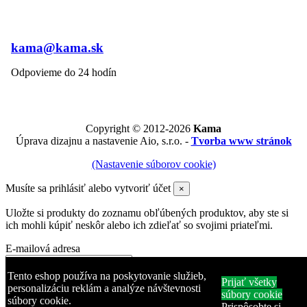
kama@kama.sk
Odpovieme do 24 hodín
Copyright © 2012-2026
Kama
Úprava dizajnu a nastavenie Aio, s.r.o. -
Tvorba www stránok
(Nastavenie súborov cookie)
Musíte sa prihlásiť alebo vytvoriť účet
×
Uložte si produkty do zoznamu obľúbených produktov, aby ste si
ich mohli kúpiť neskôr alebo ich zdieľať so svojimi priateľmi.
E-mailová adresa
Heslo
Tento eshop používa na poskytovanie služieb,
Prijať všetky
personalizáciu reklám a analýze návštevnosti
súbory cookie
súbory cookie.
Zabudli ste heslo?
Prispôsobte si