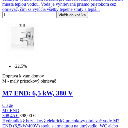
miesta teplou vodou. Voda je vyhrievaná priamo prietokom cez
ohrievač, čím sa vylúčia všetky tepelné straty a teplá...
Vložiť do košíka
-22,5%
Doprava k vám domov
M - malý prietokový ohrievač
M7 END: 6,5 kW, 380 V
Clage
M7 END
308,45 €
398,00 €
Hydraulický beztlakový elektrický prietokový ohrievač vody M7
END (6,5kW/400V) spolu s armatúrou na umývadlo, WC alebo