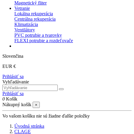
Magnetický fliter
Vetranie
Lokálna rekuperácia
Centrálna rekuperácia
Klimatizácia
Ventilátory
PVC potrubie a tvarovky
FLEXI potrubie a rozdeľovače
Slovenčina
EUR €
Prihlásiť sa
Vyhľadávanie
Prihlásiť sa
0
Košík
Nákupný košík
×
Vo vašom košíku nie sú žiadne ďalšie položky
Úvodná stránka
CLAGE