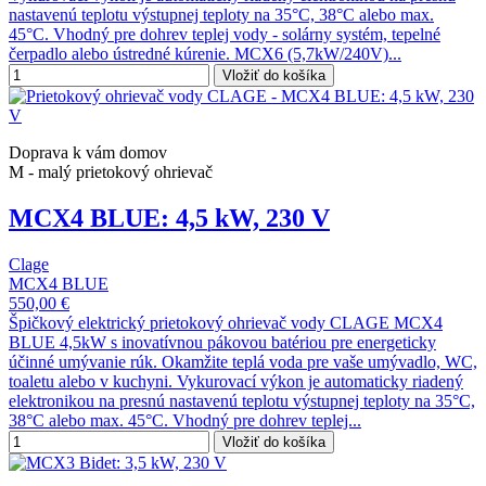
nastavenú teplotu výstupnej teploty na 35°C, 38°C alebo max.
45°C. Vhodný pre dohrev teplej vody - solárny systém, tepelné
čerpadlo alebo ústredné kúrenie. MCX6 (5,7kW/240V)...
Vložiť do košíka
Doprava k vám domov
M - malý prietokový ohrievač
MCX4 BLUE: 4,5 kW, 230 V
Clage
MCX4 BLUE
550,00 €
Špičkový elektrický prietokový ohrievač vody CLAGE MCX4
BLUE 4,5kW s inovatívnou pákovou batériou pre energeticky
účinné umývanie rúk. Okamžite teplá voda pre vaše umývadlo, WC,
toaletu alebo v kuchyni. Vykurovací výkon je automaticky riadený
elektronikou na presnú nastavenú teplotu výstupnej teploty na 35°C,
38°C alebo max. 45°C. Vhodný pre dohrev teplej...
Vložiť do košíka