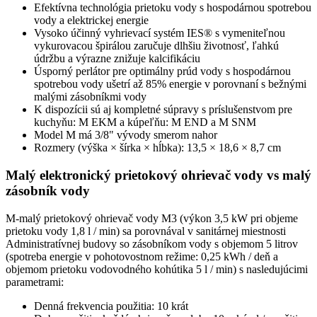
Efektívna technológia prietoku vody s hospodárnou spotrebou
vody a elektrickej energie
Vysoko účinný vyhrievací systém IES® s vymeniteľnou
vykurovacou špirálou zaručuje dlhšiu životnosť, ľahkú
údržbu a výrazne znižuje kalcifikáciu
Úsporný perlátor pre optimálny prúd vody s hospodárnou
spotrebou vody ušetrí až 85% energie v porovnaní s bežnými
malými zásobníkmi vody
K dispozícii sú aj kompletné súpravy s príslušenstvom pre
kuchyňu: M EKM a kúpeľňu: M END a M SNM
Model M má 3/8" vývody smerom nahor
Rozmery (výška × šírka × hĺbka): 13,5 × 18,6 × 8,7 cm
Malý elektronický prietokový ohrievač vody vs malý
zásobník vody
M-malý prietokový ohrievač vody M3 (výkon 3,5 kW pri objeme
prietoku vody 1,8 l / min) sa porovnával v sanitárnej miestnosti
Administratívnej budovy so zásobníkom vody s objemom 5 litrov
(spotreba energie v pohotovostnom režime: 0,25 kWh / deň a
objemom prietoku vodovodného kohútika 5 l / min) s nasledujúcimi
parametrami:
Denná frekvencia použitia: 10 krát