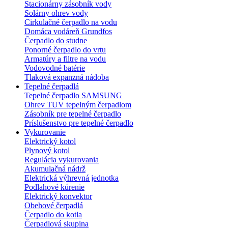
Stacionárny zásobník vody
Solárny ohrev vody
Cirkulačné čerpadlo na vodu
Domáca vodáreň Grundfos
Čerpadlo do studne
Ponorné čerpadlo do vrtu
Armatúry a filtre na vodu
Vodovodné batérie
Tlaková expanzná nádoba
Tepelné čerpadlá
Tepelné čerpadlo SAMSUNG
Ohrev TUV tepelným čerpadlom
Zásobník pre tepelné čerpadlo
Príslušenstvo pre tepelné čerpadlo
Vykurovanie
Elektrický kotol
Plynový kotol
Regulácia vykurovania
Akumulačná nádrž
Elektrická výhrevná jednotka
Podlahové kúrenie
Elektrický konvektor
Obehové čerpadlá
Čerpadlo do kotla
Čerpadlová skupina