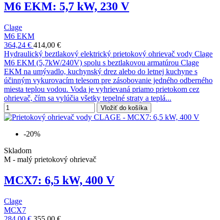
M6 EKM: 5,7 kW, 230 V
Clage
M6 EKM
364,24 €
414,00 €
Hydraulický beztlakový elektrický prietokový ohrievač vody Clage
M6 EKM (5,7kW/240V) spolu s beztlakovou armatúrou Clage
EKM na umývadlo, kuchynský drez alebo do letnej kuchyne s
účinným vykurovacím telesom pre zásobovanie jedného odberného
miesta teplou vodou. Voda je vyhrievaná priamo prietokom cez
ohrievač, čím sa vylúčia všetky tepelné straty a teplá...
Vložiť do košíka
-20%
Skladom
M - malý prietokový ohrievač
MCX7: 6,5 kW, 400 V
Clage
MCX7
284,00 €
355,00 €