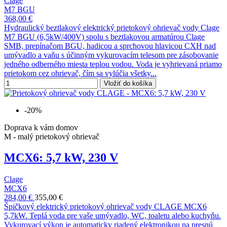
Clage
M7 BGU
368,00 €
Hydraulický beztlakový elektrický prietokový ohrievač vody Clage
M7 BGU (6,5kW/400V) spolu s beztlakovou armatúrou Clage
SMB, prepínačom BGU, hadicou a sprchovou hlavicou CXH nad
umývadlo a vaňu s účinným vykurovacím telesom pre zásobovanie
jedného odberného miesta teplou vodou. Voda je vyhrievaná priamo
prietokom cez ohrievač, čím sa vylúčia všetky...
Vložiť do košíka
-20%
Doprava k vám domov
M - malý prietokový ohrievač
MCX6: 5,7 kW, 230 V
Clage
MCX6
284,00 €
355,00 €
Špičkový elektrický prietokový ohrievač vody CLAGE MCX6
5,7kW. Teplá voda pre vaše umývadlo, WC, toaletu alebo kuchyňu.
Vykurovací výkon je automaticky riadený elektronikou na presnú