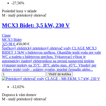
-27,56%
Posledné kusy v sklade
M - malý prietokový ohrievač
MCX3 Bidet: 3,5 kW, 230 V
Clage
MCX3 Bidet
325,98 €
450,00 €
Špičkový elektrický prietokový ohrievač vody CLAGE MCX3
BIDET 3,5kW s bidetovou sprškou. Okamžite teplá voda pre vaše
WC a toaletu s bidetovou sprchou. Vykurovací výkon je
automaticky riadený elektronikou na presnú nastavenú teplotu
výstupnej teploty na 35°C, 38°C alebo max. 45°C. Vhodný pre
dohrev teplej vody - solárny systém, tepelné čerpadlo alebo...
Vložiť do košíka
-12,02%
Doprava k vám domov
M - malý prietokový ohrievač