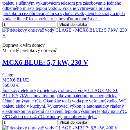
toaletu s účinným vykurovacím telesom pre zásobovanie jedného
odberného miesta teplou vodou. Voda je vyhrievaná priamo
prietokom cez ohrievač, čím sa vylúčia všetky tepelné straty a teplá
voda je ihneď k dispozícii v ľubovoľnom množstve....
Vložiť do košíka
Doprava k vám domov
M - malý prietokový ohrievač
MCX6 BLUE: 5,7 kW, 230 V
Clage
MCX6 BLUE
560,00 €
Špičkový elektrický prietokový ohrievač vody CLAGE MCX6
BLUE 5,7kW s inovatívnou pákovou batériou pre energeticky
účinné umývanie rúk. Okamžite teplá voda pre vaše umývadlo, WC,
toaletu alebo v kuchyni. Vykurovací výkon je automaticky riadený
elektronikou na presnú nastavenú teplotu výstupnej teploty na 35°C,
38°C alebo max. 45°C. Vhodný pre dohrev teplej...
Vložiť do košíka