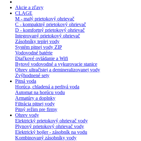
Akcie a zľavy
CLAGE
M - malý prietokový ohrievač
C - kompaktný prietokový ohrievač
D - komfortný prietokový ohrievač
Integrovaný prietokový ohrievač
Zásobníky teplej vody
Systém pitnej vody ZIP
Vodovodné batérie
Diaľkové ovládanie a Wifi
Bytové vodovodné a vykurovacie stanice
Ohrev ultračistej a demineralizovanej vody
Zvýhodnené sety
Pitná voda
Horúca, chladená a perlivá voda
Automat na horúcu vodu
Armatúry a doplnky
Filtrácia pitnej vody
Pitný režim pre firmy
Ohrev vody
Elektrický prietokový ohrievač vody
Plynový prietokový ohrievač vody
Elektrický bojler - zásobník na vodu
Kombinovaný zásobníky vody