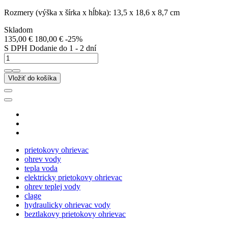
Rozmery (výška x šírka x hĺbka): 13,5 x 18,6 x 8,7 cm
Skladom
135,00 €
180,00 €
-25%
S DPH
Dodanie do 1 - 2 dní
Vložiť do košíka
prietokovy ohrievac
ohrev vody
tepla voda
elektricky prietokovy ohrievac
ohrev teplej vody
clage
hydraulicky ohrievac vody
beztlakovy prietokovy ohrievac