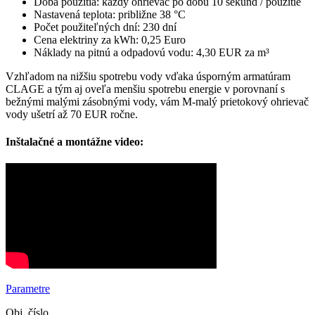
Doba použitia: každý ohrievač po dobu 10 sekúnd / použitie
Nastavená teplota: približne 38 °C
Počet použiteľných dní: 230 dní
Cena elektriny za kWh: 0,25 Euro
Náklady na pitnú a odpadovú vodu: 4,30 EUR za m³
Vzhľadom na nižšiu spotrebu vody vďaka úsporným armatúram
CLAGE a tým aj oveľa menšiu spotrebu energie v porovnaní s
bežnými malými zásobnými vody, vám M-malý prietokový ohrievač
vody ušetrí až 70 EUR ročne.
Inštalačné a montážne video:
Parametre
Obj. číslo