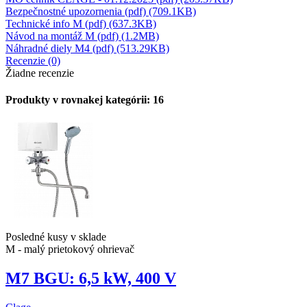
Bezpečnostné upozornenia (pdf) (709.1KB)
Technické info M (pdf) (637.3KB)
Návod na montáž M (pdf) (1.2MB)
Náhradné diely M4 (pdf) (513.29KB)
Recenzie (0)
Žiadne recenzie
Produkty v rovnakej kategórii: 16
Posledné kusy v sklade
M - malý prietokový ohrievač
M7 BGU: 6,5 kW, 400 V