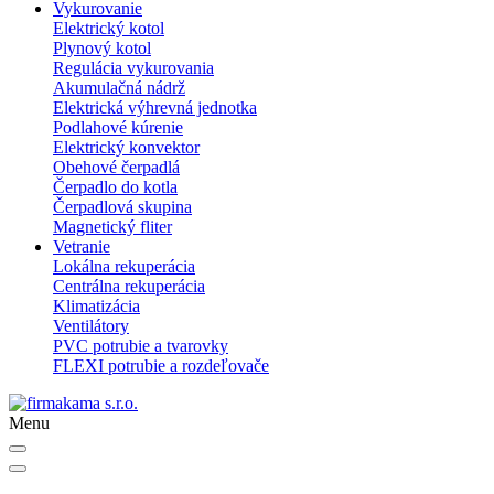
Vykurovanie
Elektrický kotol
Plynový kotol
Regulácia vykurovania
Akumulačná nádrž
Elektrická výhrevná jednotka
Podlahové kúrenie
Elektrický konvektor
Obehové čerpadlá
Čerpadlo do kotla
Čerpadlová skupina
Magnetický fliter
Vetranie
Lokálna rekuperácia
Centrálna rekuperácia
Klimatizácia
Ventilátory
PVC potrubie a tvarovky
FLEXI potrubie a rozdeľovače
Menu