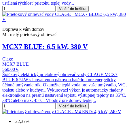
ustálená rýchlosť prietoku teplej vody...
Vložiť do košíka
Doprava k vám domov
M - malý prietokový ohrievač
MCX7 BLUE: 6,5 kW, 380 V
Clage
MCX7 BLUE
560,00 €
Špičkový elektrický prietokový ohrievač vody CLAGE MCX7
BLUE 6,5kW s inovatívnou pákovou batériou pre energeticky
účinné umývanie rúk. Okamžite teplá voda pre vaše umývadlo, WC,
toaletu alebo v kuchyni. Vykurovací výkon je automaticky riadený
elektronikou na presnú nastavenú teplotu výstupnej teploty na 35°C,
38°C alebo max. 45°C. Vhodný pre dohrev teplej...
Vložiť do košíka
-22,37%