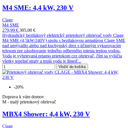
M4 SME: 4,4 kW, 230 V
Clage
M4 SME
279,99 €
305,00 €
Hydraulický beztlakový elektrický prietokový ohrievač vody Clage
M4 SME (4,5kW/240V) spolu s beztlakovou armatúrou Clage SME
nad umývadlo alebo nad kuchynský drez s účinným vykurovacím
telesom pre zásobovanie jedného odberného miesta teplou vodou.
Voda je vyhrievaná priamo prietokom cez ohrievač, čím sa vylúčia
všetky tepelné straty a teplá voda je ihneď...
Vložiť do košíka
-20%
Doprava k vám domov
M - malý prietokový ohrievač
MBX4 Shower: 4,4 kW, 230 V
Clage