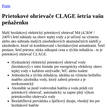
Popis
Prietokové ohrievače CLAGE šetria vašu
peňaženku
Malý beztlakový elektrický prietokový ohrievač M4 (4,5kW /
240V) šetrí náklady na ohrev teplej vody a je určený na výmenu
alebo ako náhrada malých zásobníkových akumulačných nádrží a
zásobníkov, ktoré sú kombinované s beztlakovými armatúrami. Šetrí
peniaze, šetrí priestor, nízka nákupná cena a rýchla inštalácia - to je
prietokový ohrievač CLAGE.
Hydraulický elektrický prietokový ohrievač vody
(beztlakový) v mini formáte pre energeticky efektívny ohrev
teplej vody v každom umývadle, WC alebo toalete
Jednoduchá a rýchla inštalácia, ideálna na výmenu bežného
malého zásobníka vody, ktorý zaberá priestor a je
neekonomický
Akonáhle sa pustí vodovodná batéria a voda prúdi cez
prietokový ohrievač, automaticky sa zapne plný výkon
prietokového ohrievača vody
Bezúdržbová prevádzka a špičkový dizajn, vhodný len pre
beztlakové batérie