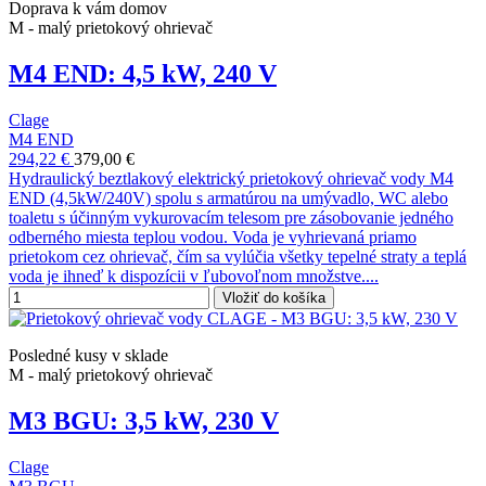
Doprava k vám domov
M - malý prietokový ohrievač
M4 END: 4,5 kW, 240 V
Clage
M4 END
294,22 €
379,00 €
Hydraulický beztlakový elektrický prietokový ohrievač vody M4
END (4,5kW/240V) spolu s armatúrou na umývadlo, WC alebo
toaletu s účinným vykurovacím telesom pre zásobovanie jedného
odberného miesta teplou vodou. Voda je vyhrievaná priamo
prietokom cez ohrievač, čím sa vylúčia všetky tepelné straty a teplá
voda je ihneď k dispozícii v ľubovoľnom množstve....
Vložiť do košíka
Posledné kusy v sklade
M - malý prietokový ohrievač
M3 BGU: 3,5 kW, 230 V
Clage