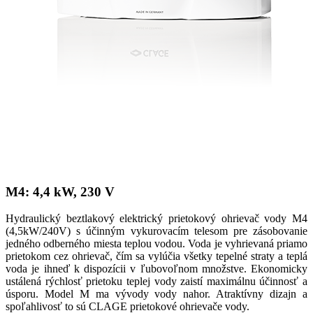
M4: 4,4 kW, 230 V
Hydraulický beztlakový elektrický prietokový ohrievač vody M4
(4,5kW/240V) s účinným vykurovacím telesom pre zásobovanie
jedného odberného miesta teplou vodou. Voda je vyhrievaná priamo
prietokom cez ohrievač, čím sa vylúčia všetky tepelné straty a teplá
voda je ihneď k dispozícii v ľubovoľnom množstve. Ekonomicky
ustálená rýchlosť prietoku teplej vody zaistí maximálnu účinnosť a
úsporu. Model M ma vývody vody nahor. Atraktívny dizajn a
spoľahlivosť to sú CLAGE prietokové ohrievače vody.