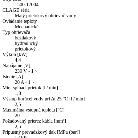
1500-17004
CLAGE séria
Malý prietokový ohrievač vody
Ovládanie teploty
Mechanické
Typ ohrievača
beztlakový
hydraulický
prietokový
Výkon [kW]
4,4
Napájanie [V]
230 V - 1 ~
Istenie [A]
20 A - 1 ~
Min. spínací prietok [l / min]
1,8
Výstup horúcej vody pri Δt 25 °C [l / min]
2,5
Maximálna vstupná teplota [°C]
20
Požadovaný prierez kábla [mm²]
2,5
Prípustný prevádzkový tlak [MPa (bar)]
1 (10)