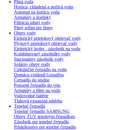
Pitná voda
Horúca, chladená a perlivá voda
Automat na horúcu vodu
Armatúry a doplnky
Filtrácia pitnej vody
Pitný režim pre firmy
Ohrev vody
Elektrický prietokový ohrievač vody
Plynový prietokový ohrievač vody
Elektrický bojler - zásobník na vodu
Kombinovaný zásobníky vody
Stacionárny zásobník vody
Solárny ohrev vody
Cirkulačné čerpadlo na vodu
Domáca vodáreň Grundfos
Čerpadlo do studne
Ponorné čerpadlo do vrtu
Armatúry a filtre na vodu
Vodovodné batérie
Tlaková expanzná nádoba
Tepelné čerpadlá
Tepelné čerpadlo SAMSUNG
Ohrev TUV tepelným čerpadlom
Zásobník pre tepelné čerpadlo
Príslušenstvo pre tepelné čerpadlo