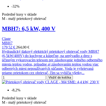
-32%
Posledné kusy v sklade
M - malý prietokový ohrievač
MBH7: 6,5 kW, 400 V
Clage
MBH7
179,52 €
264,00 €
Hydraulický tlakový elektrický prietokový ohrievač vody MBH7
(6,5kW/400V) do kuchyne a kúpeľne, na umývadlo a drez s
účinným vykurovacím telesom pre zásobovanie jedného odberného
miesta teplou vodou, prípadne aj zásobovaním teplou vodou viac
odberných miest nepoužívaných súčasne. Voda je vyhrievaná
priamo prietokom cez ohrievač, čím sa vylúčia všetky...
Vložiť do košíka
-8,2%
Posledné kusy v sklade
M - malý prietokový ohrievač