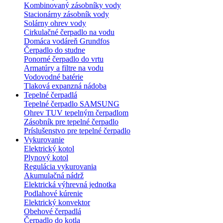
Kombinovaný zásobníky vody
Stacionárny zásobník vody
Solárny ohrev vody
Cirkulačné čerpadlo na vodu
Domáca vodáreň Grundfos
Čerpadlo do studne
Ponorné čerpadlo do vrtu
Armatúry a filtre na vodu
Vodovodné batérie
Tlaková expanzná nádoba
Tepelné čerpadlá
Tepelné čerpadlo SAMSUNG
Ohrev TUV tepelným čerpadlom
Zásobník pre tepelné čerpadlo
Príslušenstvo pre tepelné čerpadlo
Vykurovanie
Elektrický kotol
Plynový kotol
Regulácia vykurovania
Akumulačná nádrž
Elektrická výhrevná jednotka
Podlahové kúrenie
Elektrický konvektor
Obehové čerpadlá
Čerpadlo do kotla