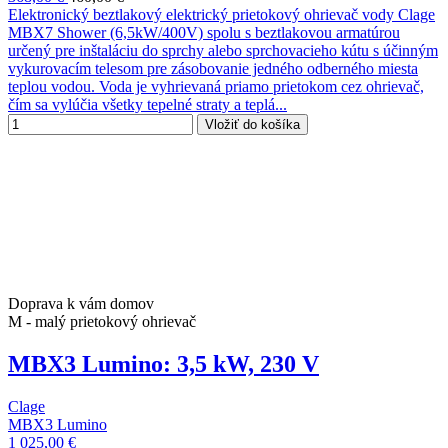
Elektronický beztlakový elektrický prietokový ohrievač vody Clage
MBX7 Shower (6,5kW/400V) spolu s beztlakovou armatúrou
určený pre inštaláciu do sprchy alebo sprchovacieho kútu s účinným
vykurovacím telesom pre zásobovanie jedného odberného miesta
teplou vodou. Voda je vyhrievaná priamo prietokom cez ohrievač,
čím sa vylúčia všetky tepelné straty a teplá...
Vložiť do košíka
Doprava k vám domov
M - malý prietokový ohrievač
MBX3 Lumino: 3,5 kW, 230 V
Clage
MBX3 Lumino
1 025,00 €