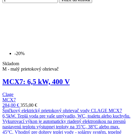
-20%
Skladom
M - malý prietokový ohrievač
MCX7: 6,5 kW, 400 V
Clage
MCX7
284,00 €
355,00 €
Špičkový elektrický prietokový ohrievač vody CLAGE MCX7
6,5kW. Teplá voda pre vaše umývadlo, WC, toaletu alebo kuchyňu.
Vykurovací výkon je automaticky riadený elektronikou na presnú
nastavenú teplotu výstupnej teploty na 35°C, 38°C alebo max.
45°C. Vhodný pre dohrev teplej vody - solárny systém, tepelné