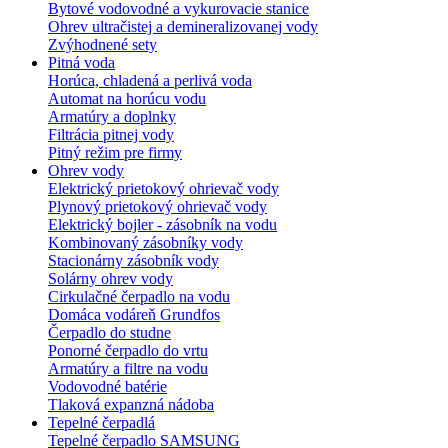
Bytové vodovodné a vykurovacie stanice
Ohrev ultračistej a demineralizovanej vody
Zvýhodnené sety
Pitná voda
Horúca, chladená a perlivá voda
Automat na horúcu vodu
Armatúry a doplnky
Filtrácia pitnej vody
Pitný režim pre firmy
Ohrev vody
Elektrický prietokový ohrievač vody
Plynový prietokový ohrievač vody
Elektrický bojler - zásobník na vodu
Kombinovaný zásobníky vody
Stacionárny zásobník vody
Solárny ohrev vody
Cirkulačné čerpadlo na vodu
Domáca vodáreň Grundfos
Čerpadlo do studne
Ponorné čerpadlo do vrtu
Armatúry a filtre na vodu
Vodovodné batérie
Tlaková expanzná nádoba
Tepelné čerpadlá
Tepelné čerpadlo SAMSUNG