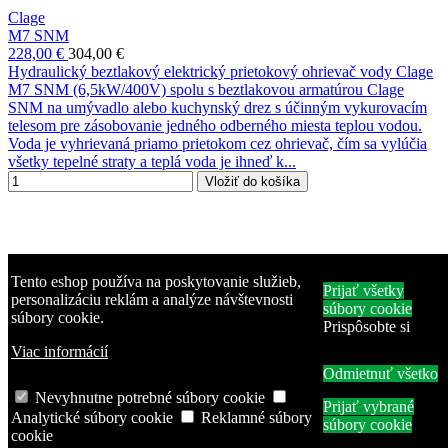
Clage
M7 SNM
228,00 €
304,00 €
Hydraulický beztlakový elektrický prietokový ohrievač vody Clage
M7 SNM (6,5kW/400V) spolu s beztlakovou armatúrou Clage
SNM na umývadlo alebo kuchynský drez s účinným vykurovacím
telesom pre zásobovanie jedného odberného miesta teplou vodou.
Voda je vyhrievaná priamo prietokom cez ohrievač, čím sa vylúčia
všetky tepelné straty a teplá voda je ihneď k...
Vložiť do košíka
Tento eshop používa na poskytovanie služieb,
Prijať všetky
personalizáciu reklám a analýze návštevnosti
súbory cookie
súbory cookie.
Prispôsobte si
Viac informácií
-25%
Odmietnuť všetko
Doprava k vám domov
Nevyhnutne potrebné súbory cookie
Prijať vybrané
M - malý prietokový ohrievač
Analytické súbory cookie
Reklamné súbory
súbory cookie
cookie