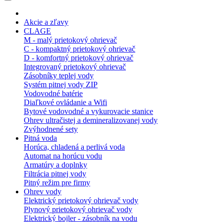
Akcie a zľavy
CLAGE
M - malý prietokový ohrievač
C - kompaktný prietokový ohrievač
D - komfortný prietokový ohrievač
Integrovaný prietokový ohrievač
Zásobníky teplej vody
Systém pitnej vody ZIP
Vodovodné batérie
Diaľkové ovládanie a Wifi
Bytové vodovodné a vykurovacie stanice
Ohrev ultračistej a demineralizovanej vody
Zvýhodnené sety
Pitná voda
Horúca, chladená a perlivá voda
Automat na horúcu vodu
Armatúry a doplnky
Filtrácia pitnej vody
Pitný režim pre firmy
Ohrev vody
Elektrický prietokový ohrievač vody
Plynový prietokový ohrievač vody
Elektrický bojler - zásobník na vodu