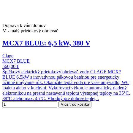
Doprava k vám domov
M - malý prietokový ohrievač
MCX7 BLUE: 6,5 kW, 380 V
Clage
MCX7 BLUE
560,00 €
Špičkový elektrický prietokový ohrievač vody CLAGE MCX7
BLUE 6,5kW s inovatívnou pákovou batériou pre energeticky
účinné umývanie rúk. Okamžite teplá voda pre vaše umývadlo, WC,
toaletu alebo v kuchyni. Vykurovací výkon je automaticky riadený
elektronikou na presnú nastavenú teplotu výstupnej teploty na 35°C,
38°C alebo max. 45°C. Vhodný pre dohrev teplej...
Vložiť do košíka