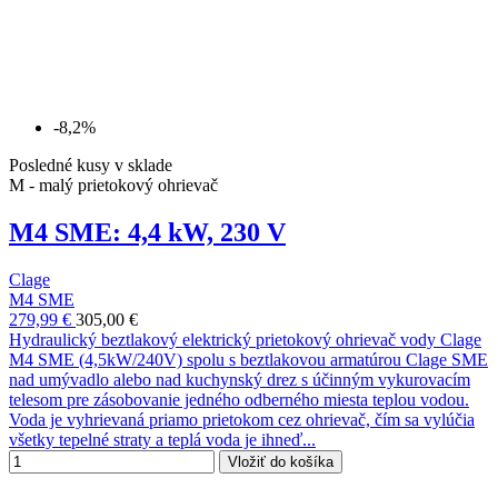
-8,2%
Posledné kusy v sklade
M - malý prietokový ohrievač
M4 SME: 4,4 kW, 230 V
Clage
M4 SME
279,99 €
305,00 €
Hydraulický beztlakový elektrický prietokový ohrievač vody Clage
M4 SME (4,5kW/240V) spolu s beztlakovou armatúrou Clage SME
nad umývadlo alebo nad kuchynský drez s účinným vykurovacím
telesom pre zásobovanie jedného odberného miesta teplou vodou.
Voda je vyhrievaná priamo prietokom cez ohrievač, čím sa vylúčia
všetky tepelné straty a teplá voda je ihneď...
Vložiť do košíka