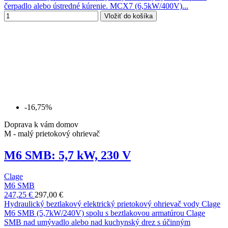
čerpadlo alebo ústredné kúrenie. MCX7 (6,5kW/400V)...
Vložiť do košíka
-16,75%
Doprava k vám domov
M - malý prietokový ohrievač
M6 SMB: 5,7 kW, 230 V
Clage
M6 SMB
247,25 €
297,00 €
Hydraulický beztlakový elektrický prietokový ohrievač vody Clage
M6 SMB (5,7kW/240V) spolu s beztlakovou armatúrou Clage
SMB nad umývadlo alebo nad kuchynský drez s účinným