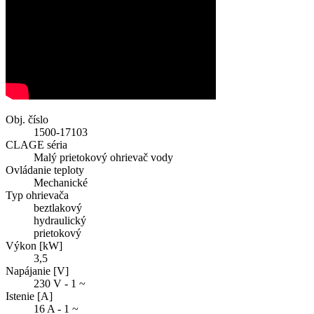
Obj. číslo
1500-17103
CLAGE séria
Malý prietokový ohrievač vody
Ovládanie teploty
Mechanické
Typ ohrievača
beztlakový
hydraulický
prietokový
Výkon [kW]
3,5
Napájanie [V]
230 V - 1 ~
Istenie [A]
16 A - 1 ~