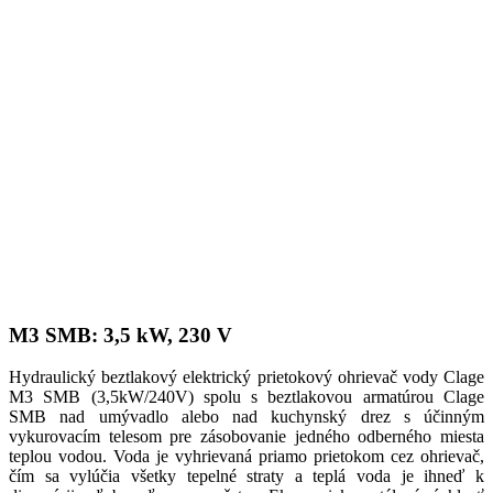
M3 SMB: 3,5 kW, 230 V
Hydraulický beztlakový elektrický prietokový ohrievač vody Clage
M3 SMB (3,5kW/240V) spolu s beztlakovou armatúrou Clage
SMB nad umývadlo alebo nad kuchynský drez s účinným
vykurovacím telesom pre zásobovanie jedného odberného miesta
teplou vodou. Voda je vyhrievaná priamo prietokom cez ohrievač,
čím sa vylúčia všetky tepelné straty a teplá voda je ihneď k