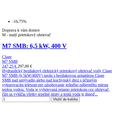
-16,75%
Doprava k vám domov
M - malý prietokový ohrievač
M7 SMB: 6,5 kW, 400 V
Clage
M7 SMB
247,25 €
297,00 €
Hydraulický beztlakový elektrický prietokový ohrievač vody Clage
M7 SMB (6,5kW/400V) spolu s beztlakovou armatúrou Clage
SMB nad umývadlo alebo nad kuchynský drez s účinným
vykurovacím telesom pre zásobovanie jedného odberného miesta
teplou vodou. Voda je vyhrievaná priamo prietokom cez ohrievač,
čím sa vylúčia všetky tepelné straty a teplá voda je ihneď...
Vložiť do košíka