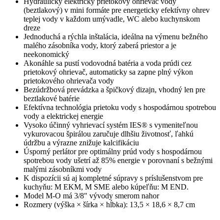
Hydraulický elektrický prietokový ohrievač vody
(beztlakový) v mini formáte pre energeticky efektívny ohrev
teplej vody v každom umývadle, WC alebo kuchynskom
dreze
Jednoduchá a rýchla inštalácia, ideálna na výmenu bežného
malého zásobníka vody, ktorý zaberá priestor a je
neekonomický
Akonáhle sa pustí vodovodná batéria a voda prúdi cez
prietokový ohrievač, automaticky sa zapne plný výkon
prietokového ohrievača vody
Bezúdržbová prevádzka a špičkový dizajn, vhodný len pre
beztlakové batérie
Efektívna technológia prietoku vody s hospodárnou spotrebou
vody a elektrickej energie
Vysoko účinný vyhrievací systém IES® s vymeniteľnou
vykurovacou špirálou zaručuje dlhšiu životnosť, ľahkú
údržbu a výrazne znižuje kalcifikáciu
Úsporný perlátor pre optimálny prúd vody s hospodárnou
spotrebou vody ušetrí až 85% energie v porovnaní s bežnými
malými zásobníkmi vody
K dispozícii sú aj kompletné súpravy s príslušenstvom pre
kuchyňu: M EKM, M SME alebo kúpeľňu: M END.
Model M-O má 3/8" vývody smerom nahor
Rozmery (výška × šírka × hĺbka): 13,5 × 18,6 × 8,7 cm