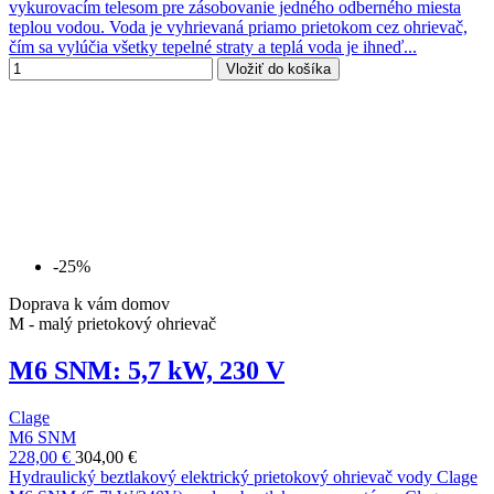
vykurovacím telesom pre zásobovanie jedného odberného miesta
teplou vodou. Voda je vyhrievaná priamo prietokom cez ohrievač,
čím sa vylúčia všetky tepelné straty a teplá voda je ihneď...
Vložiť do košíka
-25%
Doprava k vám domov
M - malý prietokový ohrievač
M6 SNM: 5,7 kW, 230 V
Clage
M6 SNM
228,00 €
304,00 €
Hydraulický beztlakový elektrický prietokový ohrievač vody Clage