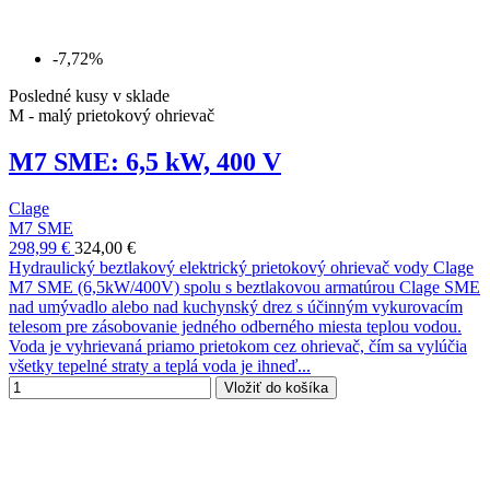
-7,72%
Posledné kusy v sklade
M - malý prietokový ohrievač
M7 SME: 6,5 kW, 400 V
Clage
M7 SME
298,99 €
324,00 €
Hydraulický beztlakový elektrický prietokový ohrievač vody Clage
M7 SME (6,5kW/400V) spolu s beztlakovou armatúrou Clage SME
nad umývadlo alebo nad kuchynský drez s účinným vykurovacím
telesom pre zásobovanie jedného odberného miesta teplou vodou.
Voda je vyhrievaná priamo prietokom cez ohrievač, čím sa vylúčia
všetky tepelné straty a teplá voda je ihneď...
Vložiť do košíka