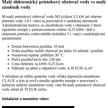
Malý elektronický prietokový ohrievač vody vs malý
zásobník vody
M-malý prietokový ohrievač vody M3 (výkon 3,5 kW pri objeme
prietoku vody 1,8 l / min) sa porovnával v sanitárnej miestnosti
Administratívnej budovy so zásobníkom vody s objemom 5 litrov
(spotreba energie v pohotovostnom režime: 0,25 kWh / deň a
objemom prietoku vodovodného kohútika 5 l / min) s nasledujúcimi
parametrami:
Denná frekvencia použitia: 10 krát
Doba použitia: každý ohrievač po dobu 10 sekúnd / použitie
Nastavená teplota: približne 38 °C
Počet použiteľných dní: 230 dní
Cena elektriny za kWh: 0,25 Euro
Náklady na pitnú a odpadovú vodu: 4,30 EUR za m³
Vzhľadom na nižšiu spotrebu vody vďaka úsporným armatúram
CLAGE a tým aj oveľa menšiu spotrebu energie v porovnaní s
bežnými malými zásobnými vody, vám M-malý prietokový ohrievač
vody ušetrí až 70 EUR ročne.
Inštalačné a montážne video: