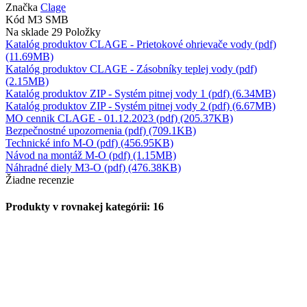
Značka
Clage
Kód
M3 SMB
Na sklade
29 Položky
Katalóg produktov CLAGE - Prietokové ohrievače vody (pdf)
(11.69MB)
Katalóg produktov CLAGE - Zásobníky teplej vody (pdf)
(2.15MB)
Katalóg produktov ZIP - Systém pitnej vody 1 (pdf) (6.34MB)
Katalóg produktov ZIP - Systém pitnej vody 2 (pdf) (6.67MB)
MO cennik CLAGE - 01.12.2023 (pdf) (205.37KB)
Bezpečnostné upozornenia (pdf) (709.1KB)
Technické info M-O (pdf) (456.95KB)
Návod na montáž M-O (pdf) (1.15MB)
Náhradné diely M3-O (pdf) (476.38KB)
Žiadne recenzie
Produkty v rovnakej kategórii: 16