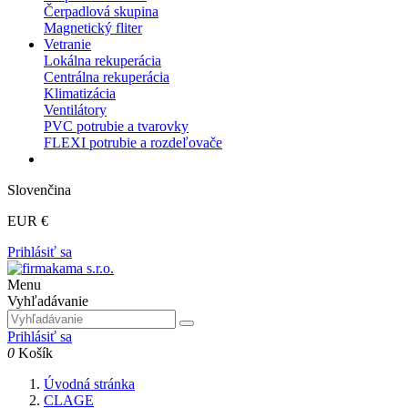
Čerpadlová skupina
Magnetický fliter
Vetranie
Lokálna rekuperácia
Centrálna rekuperácia
Klimatizácia
Ventilátory
PVC potrubie a tvarovky
FLEXI potrubie a rozdeľovače
Slovenčina
EUR €
Prihlásiť sa
Menu
Vyhľadávanie
Prihlásiť sa
0
Košík
Úvodná stránka
CLAGE