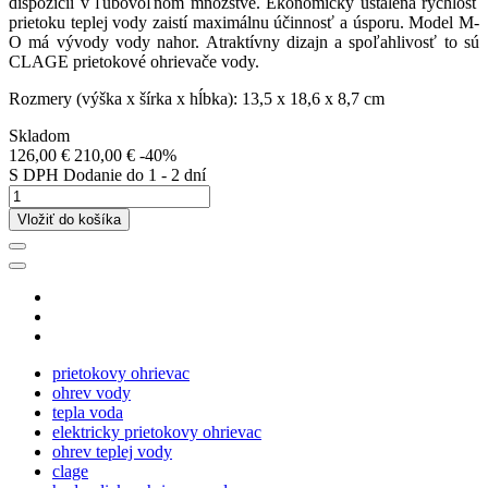
dispozícii v ľubovoľnom množstve. Ekonomicky ustálená rýchlosť
prietoku teplej vody zaistí maximálnu účinnosť a úsporu. Model M-
O má vývody vody nahor. Atraktívny dizajn a spoľahlivosť to sú
CLAGE prietokové ohrievače vody.
Rozmery (výška x šírka x hĺbka): 13,5 x 18,6 x 8,7 cm
Skladom
126,00 €
210,00 €
-40%
S DPH
Dodanie do 1 - 2 dní
Vložiť do košíka
prietokovy ohrievac
ohrev vody
tepla voda
elektricky prietokovy ohrievac
ohrev teplej vody
clage