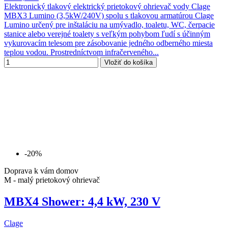
Elektronický tlakový elektrický prietokový ohrievač vody Clage
MBX3 Lumino (3,5kW/240V) spolu s tlakovou armatúrou Clage
Lumino určený pre inštaláciu na umývadlo, toaletu, WC, čerpacie
stanice alebo verejné toalety s veľkým pohybom ľudí s účinným
vykurovacím telesom pre zásobovanie jedného odberného miesta
teplou vodou. Prostredníctvom infračerveného...
Vložiť do košíka
-20%
Doprava k vám domov
M - malý prietokový ohrievač
MBX4 Shower: 4,4 kW, 230 V
Clage