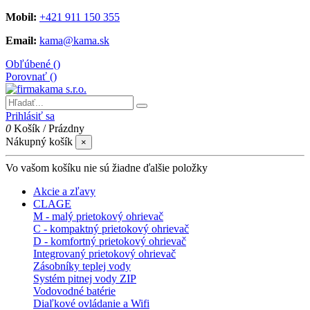
Mobil:
+421 911 150 355
Email:
kama@kama.sk
Obľúbené (
)
Porovnať (
)
Prihlásiť sa
0
Košík
/
Prázdny
Nákupný košík
×
Vo vašom košíku nie sú žiadne ďalšie položky
Akcie a zľavy
CLAGE
M - malý prietokový ohrievač
C - kompaktný prietokový ohrievač
D - komfortný prietokový ohrievač
Integrovaný prietokový ohrievač
Zásobníky teplej vody
Systém pitnej vody ZIP
Vodovodné batérie
Diaľkové ovládanie a Wifi