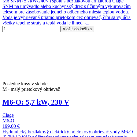
M6 SNM (5,7kW/240V) spolu s beztlakovou armatúrou Clage
SNM na umývadlo alebo kuchynský drez s účinným vykurovacím
telesom pre zásobovanie jedného odberného miesta teplou vodou.
Voda je vyhrievaná priamo prietokom cez ohrievač, čím sa vylúčia
všetky tepelné straty a teplá voda je ihneď k...
Vložiť do košíka
Posledné kusy v sklade
M - malý prietokový ohrievač
M6-O: 5,7 kW, 230 V
Clage
M6-O
199,00 €
Hydraulický beztlakový elektrický prietokový ohrievač vody M6-O