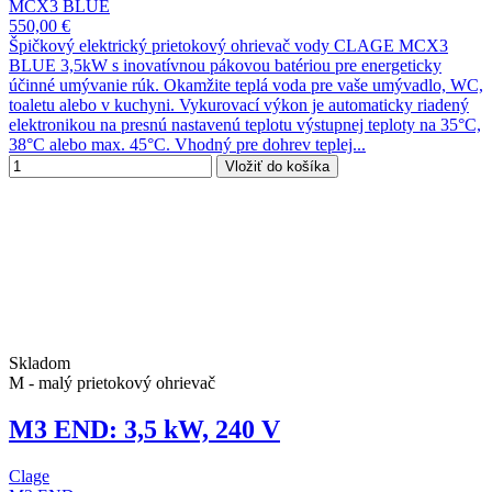
MCX3 BLUE
550,00 €
Špičkový elektrický prietokový ohrievač vody CLAGE MCX3
BLUE 3,5kW s inovatívnou pákovou batériou pre energeticky
účinné umývanie rúk. Okamžite teplá voda pre vaše umývadlo, WC,
toaletu alebo v kuchyni. Vykurovací výkon je automaticky riadený
elektronikou na presnú nastavenú teplotu výstupnej teploty na 35°C,
38°C alebo max. 45°C. Vhodný pre dohrev teplej...
Vložiť do košíka
Skladom
M - malý prietokový ohrievač
M3 END: 3,5 kW, 240 V
Clage