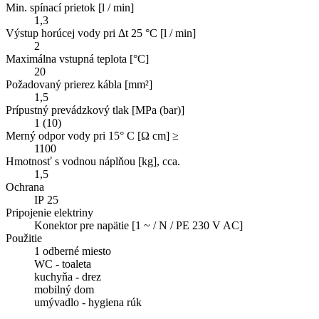
Min. spínací prietok [l / min]
1,3
Výstup horúcej vody pri Δt 25 °C [l / min]
2
Maximálna vstupná teplota [°C]
20
Požadovaný prierez kábla [mm²]
1,5
Prípustný prevádzkový tlak [MPa (bar)]
1 (10)
Merný odpor vody pri 15° C [Ω cm] ≥
1100
Hmotnosť s vodnou náplňou [kg], cca.
1,5
Ochrana
IP 25
Pripojenie elektriny
Konektor pre napätie [1 ~ / N / PE 230 V AC]
Použitie
1 odberné miesto
WC - toaleta
kuchyňa - drez
mobilný dom
umývadlo - hygiena rúk