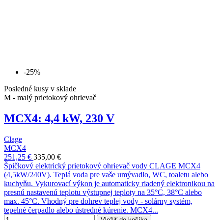
-25%
Posledné kusy v sklade
M - malý prietokový ohrievač
MCX4: 4,4 kW, 230 V
Clage
MCX4
251,25 €
335,00 €
Špičkový elektrický prietokový ohrievač vody CLAGE MCX4
(4,5kW/240V). Teplá voda pre vaše umývadlo, WC, toaletu alebo
kuchyňu. Vykurovací výkon je automaticky riadený elektronikou na
presnú nastavenú teplotu výstupnej teploty na 35°C, 38°C alebo
max. 45°C. Vhodný pre dohrev teplej vody - solárny systém,
tepelné čerpadlo alebo ústredné kúrenie. MCX4...
Vložiť do košíka