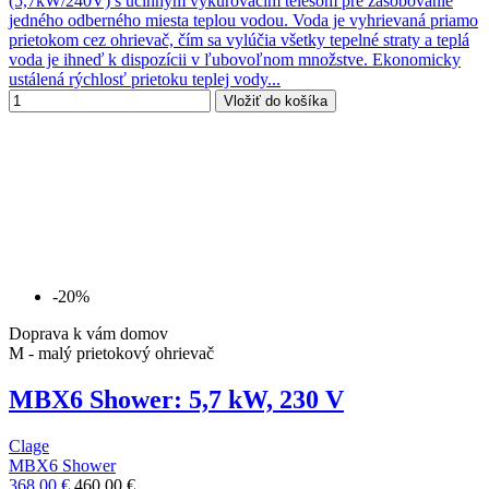
(5,7kW/240V) s účinným vykurovacím telesom pre zásobovanie
jedného odberného miesta teplou vodou. Voda je vyhrievaná priamo
prietokom cez ohrievač, čím sa vylúčia všetky tepelné straty a teplá
voda je ihneď k dispozícii v ľubovoľnom množstve. Ekonomicky
ustálená rýchlosť prietoku teplej vody...
Vložiť do košíka
-20%
Doprava k vám domov
M - malý prietokový ohrievač
MBX6 Shower: 5,7 kW, 230 V
Clage
MBX6 Shower
368,00 €
460,00 €