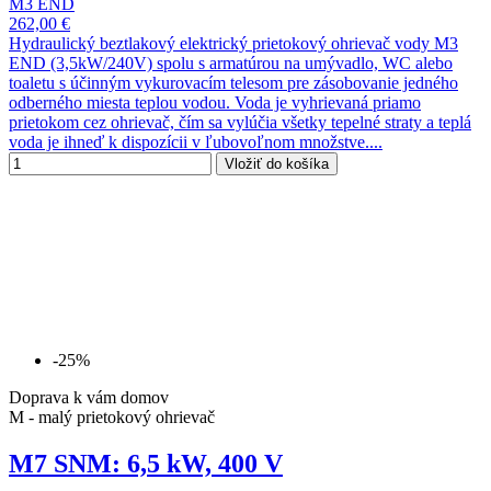
M3 END
262,00 €
Hydraulický beztlakový elektrický prietokový ohrievač vody M3
END (3,5kW/240V) spolu s armatúrou na umývadlo, WC alebo
toaletu s účinným vykurovacím telesom pre zásobovanie jedného
odberného miesta teplou vodou. Voda je vyhrievaná priamo
prietokom cez ohrievač, čím sa vylúčia všetky tepelné straty a teplá
voda je ihneď k dispozícii v ľubovoľnom množstve....
Vložiť do košíka
-25%
Doprava k vám domov
M - malý prietokový ohrievač
M7 SNM: 6,5 kW, 400 V