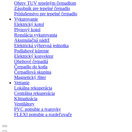
Ohrev TUV tepelným čerpadlom
Zásobník pre tepelné čerpadlo
Príslušenstvo pre tepelné čerpadlo
Vykurovanie
Elektrický kotol
Plynový kotol
Regulácia vykurovania
Akumulačná nádrž
Elektrická výhrevná jednotka
Podlahové kúrenie
Elektrický konvektor
Obehové čerpadlá
Čerpadlo do kotla
Čerpadlová skupina
Magnetický fliter
Vetranie
Lokálna rekuperácia
Centrálna rekuperácia
Klimatizácia
Ventilátory
PVC potrubie a tvarovky
FLEXI potrubie a rozdeľovače