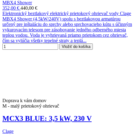
MBX4 Shower
352,00 €
440,00 €
Elektronický beztlakový elektrický prietokový ohrievač vody Clage
MBX4 Shower (4,5kW/240V) spolu s beztlakovou armatúrou
určený pre inštaláciu do sprchy alebo sprchovacieho kútu s účinným
vykurovacím telesom pre zásobovanie jedného odberného miesta
teplou vodou. Voda je vyhrievaná priamo prietokom cez ohrievač,
čím sa vylúčia všetky tepelné straty a teplá...
Vložiť do košíka
Doprava k vám domov
M - malý prietokový ohrievač
MCX3 BLUE: 3,5 kW, 230 V
Clage