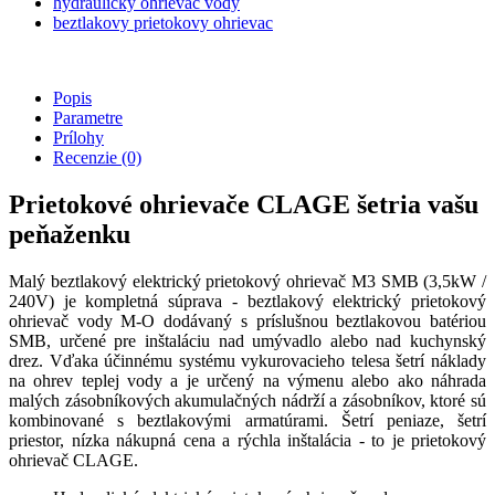
hydraulicky ohrievac vody
beztlakovy prietokovy ohrievac
Popis
Parametre
Prílohy
Recenzie
(0)
Prietokové ohrievače CLAGE šetria vašu
peňaženku
Malý beztlakový elektrický prietokový ohrievač M3 SMB (3,5kW /
240V) je kompletná súprava - beztlakový elektrický prietokový
ohrievač vody M-O dodávaný s príslušnou beztlakovou batériou
SMB, určené pre inštaláciu nad umývadlo alebo nad kuchynský
drez. Vďaka účinnému systému vykurovacieho telesa šetrí náklady
na ohrev teplej vody a je určený na výmenu alebo ako náhrada
malých zásobníkových akumulačných nádrží a zásobníkov, ktoré sú
kombinované s beztlakovými armatúrami. Šetrí peniaze, šetrí
priestor, nízka nákupná cena a rýchla inštalácia - to je prietokový
ohrievač CLAGE.