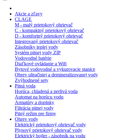
Akcie a zľavy
CLAGE
M - malý prietokový ohrievač
C - kompaktný prietokový ohrievač
D - komfortný prietokový ohrievač
Integrovaný prietokový ohrievač
Zásobníky teplej vody
Systém pitnej vody ZIP
Vodovodné batérie
Diaľkové ovládanie a Wifi
Bytové vodovodné a vykurovacie stanice
Ohrev ultračistej a demineralizovanej vody
Zvýhodnené sety
Pitná voda
Horúca, chladená a perlivá voda
Automat na horúcu vodu
Armatúry a doplnky
Filtrácia pitnej vody
Pitný režim pre firmy
Ohrev vody
Elektrický prietokový ohrievač vody
Plynový prietokový ohrievač vody
Elektrický bojler - zásobník na vodu