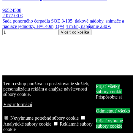
96524508
2 077,00 €
Sada ponorného čerpadla SQE 3-105, tlakové nádoby, snímače a
riadiace jednotky. H=140m, Q=4,4 m3/h, napájanie 230V.
Vložiť do košíka
Tento eshop používa na poskytovanie služieb,
-15%
Prijať všetky
personalizáciu reklám a analýze návštevnosti
súbory cookie
súbory cookie.
Doprava k vám domov
Prispôsobte si
Integrovaný prietokový ohrievač
Viac informácií
Odmietnuť všetko
ISX Twin UP: 2×18-27 kW, 2×400 V
Nevyhnutne potrebné súbory cookie
Prijať vybrané
Analytické súbory cookie
Reklamné súbory
súbory cookie
Clage
cookie
ISX Twin UP: 2×18-27 kW, 2×400 V