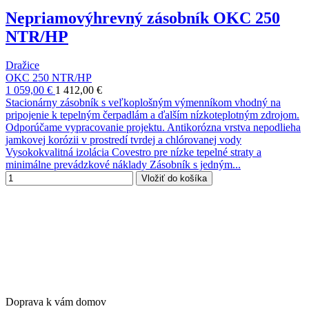
Nepriamovýhrevný zásobník OKC 250
NTR/HP
Dražice
OKC 250 NTR/HP
1 059,00 €
1 412,00 €
Stacionárny zásobník s veľkoplošným výmenníkom vhodný na
pripojenie k tepelným čerpadlám a ďalším nízkoteplotným zdrojom.
Odporúčame vypracovanie projektu. Antikorózna vrstva nepodlieha
jamkovej korózii v prostredí tvrdej a chlórovanej vody
Vysokokvalitná izolácia Covestro pre nízke tepelné straty a
minimálne prevádzkové náklady Zásobník s jedným...
Vložiť do košíka
Doprava k vám domov