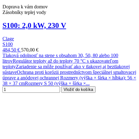
Doprava k vám domov
Zásobníky teplej vody
S100: 2,0 kW, 230 V
Clage
S100
484,50 €
570,00 €
Tlaková odolnosť na stene s obsahom 30, 50, 80 alebo 100
litrovRegulátor teploty až do teploty 70 °C s ukazovateľom
teplotyZariadenie sa môže používať ako v tlakovej aj beztlakovej
sústaveOchrana proti korózii prostredníctvom špeciálnej smaltovacej
úprave a anódovej ochrannej Rozmery (výška × šírka × hĺbka): 56 ×
38 × 37 cmRozmery S 50 (výška × šírka ×...
Vložiť do košíka