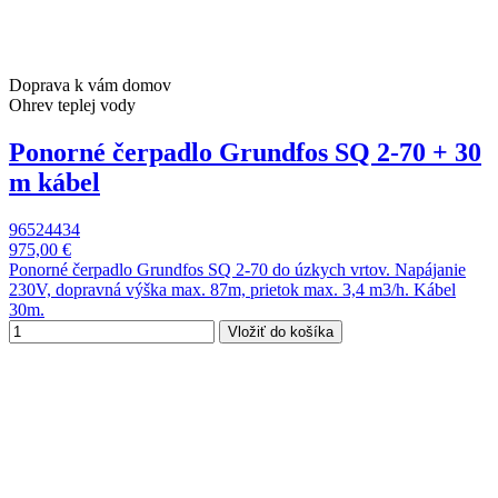
Doprava k vám domov
Ohrev teplej vody
Ponorné čerpadlo Grundfos SQ 2-70 + 30
m kábel
96524434
975,00 €
Ponorné čerpadlo Grundfos SQ 2-70 do úzkych vrtov. Napájanie
230V, dopravná výška max. 87m, prietok max. 3,4 m3/h. Kábel
30m.
Vložiť do košíka