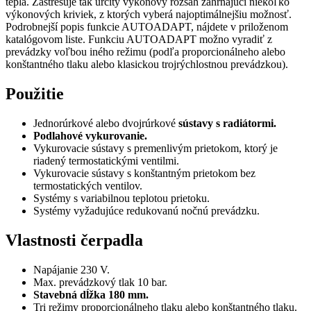
tepla. Zastrešuje tak určitý výkonový rozsah zahŕňajúci niekoľko
výkonových kriviek, z ktorých vyberá najoptimálnejšiu možnosť.
Podrobnejší popis funkcie AUTOADAPT, nájdete v priloženom
katalógovom liste. Funkciu AUTOADAPT možno vyradiť z
prevádzky voľbou iného režimu (podľa proporcionálneho alebo
konštantného tlaku alebo klasickou trojrýchlostnou prevádzkou).
Použitie
Jednorúrkové alebo dvojrúrkové
sústavy s radiátormi.
Podlahové vykurovanie.
Vykurovacie sústavy s premenlivým prietokom, ktorý je
riadený termostatickými ventilmi.
Vykurovacie sústavy s konštantným prietokom bez
termostatických ventilov.
Systémy s variabilnou teplotou prietoku.
Systémy vyžadujúce redukovanú nočnú prevádzku.
Vlastnosti čerpadla
Napájanie 230 V.
Max. prevádzkový tlak 10 bar.
Stavebná dĺžka 180 mm.
Tri režimy proporcionálneho tlaku alebo konštantného tlaku.