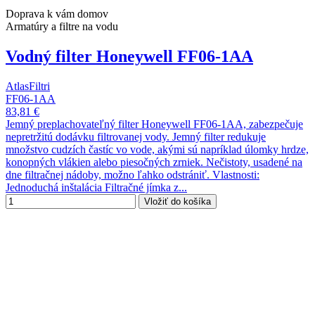
Doprava k vám domov
Armatúry a filtre na vodu
Vodný filter Honeywell FF06-1AA
AtlasFiltri
FF06-1AA
83,81 €
Jemný preplachovateľný filter Honeywell FF06-1AA, zabezpečuje
nepretržitú dodávku filtrovanej vody. Jemný filter redukuje
množstvo cudzích častíc vo vode, akými sú napríklad úlomky hrdze,
konopných vlákien alebo piesočných zrniek. Nečistoty, usadené na
dne filtračnej nádoby, možno ľahko odstrániť. Vlastnosti:
Jednoduchá inštalácia Filtračné jímka z...
Vložiť do košíka