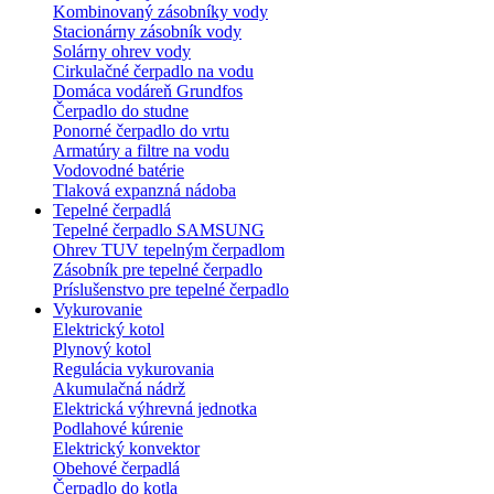
Kombinovaný zásobníky vody
Stacionárny zásobník vody
Solárny ohrev vody
Cirkulačné čerpadlo na vodu
Domáca vodáreň Grundfos
Čerpadlo do studne
Ponorné čerpadlo do vrtu
Armatúry a filtre na vodu
Vodovodné batérie
Tlaková expanzná nádoba
Tepelné čerpadlá
Tepelné čerpadlo SAMSUNG
Ohrev TUV tepelným čerpadlom
Zásobník pre tepelné čerpadlo
Príslušenstvo pre tepelné čerpadlo
Vykurovanie
Elektrický kotol
Plynový kotol
Regulácia vykurovania
Akumulačná nádrž
Elektrická výhrevná jednotka
Podlahové kúrenie
Elektrický konvektor
Obehové čerpadlá
Čerpadlo do kotla