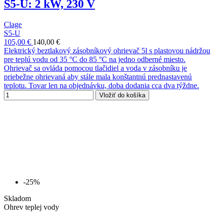
S5-U: 2 kW, 230 V
Clage
S5-U
105,00 €
140,00 €
Elektrický beztlakový zásobníkový ohrievač 5l s plastovou nádržou
pre teplú vodu od 35 °C do 85 °C na jedno odberné miesto.
Ohrievač sa ovláda pomocou tlačidiel a voda v zásobníku je
priebežne ohrievaná aby stále mala konštantnú prednastavenú
teplotu. Tovar len na objednávku, doba dodania cca dva týždne.
Vložiť do košíka
-25%
Skladom
Ohrev teplej vody