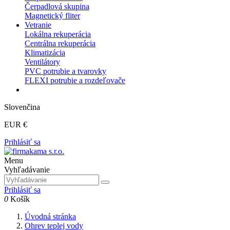
Čerpadlová skupina
Magnetický fliter
Vetranie
Lokálna rekuperácia
Centrálna rekuperácia
Klimatizácia
Ventilátory
PVC potrubie a tvarovky
FLEXI potrubie a rozdeľovače
Slovenčina
EUR €
Prihlásiť sa
Menu
Vyhľadávanie
Prihlásiť sa
0
Košík
Úvodná stránka
Ohrev teplej vody