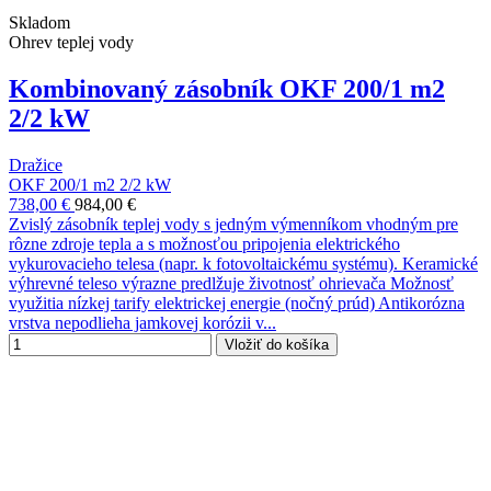
Skladom
Ohrev teplej vody
Kombinovaný zásobník OKF 200/1 m2
2/2 kW
Dražice
OKF 200/1 m2 2/2 kW
738,00 €
984,00 €
Zvislý zásobník teplej vody s jedným výmenníkom vhodným pre
rôzne zdroje tepla a s možnosťou pripojenia elektrického
vykurovacieho telesa (napr. k fotovoltaickému systému). Keramické
výhrevné teleso výrazne predlžuje životnosť ohrievača Možnosť
využitia nízkej tarify elektrickej energie (nočný prúd) Antikorózna
vrstva nepodlieha jamkovej korózii v...
Vložiť do košíka