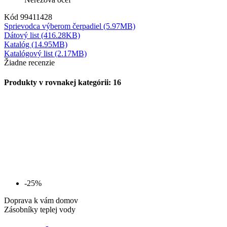
Kód
99411428
Sprievodca výberom čerpadiel (5.97MB)
Dátový list (416.28KB)
Katalóg (14.95MB)
Katalógový list (2.17MB)
Žiadne recenzie
Produkty v rovnakej kategórii: 16
-25%
Doprava k vám domov
Zásobníky teplej vody