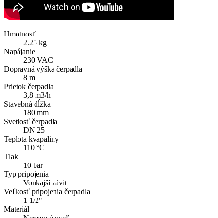
Hmotnosť
2.25 kg
Napájanie
230 VAC
Dopravná výška čerpadla
8 m
Prietok čerpadla
3,8 m3/h
Stavebná dĺžka
180 mm
Svetlosť čerpadla
DN 25
Teplota kvapaliny
110 °C
Tlak
10 bar
Typ pripojenia
Vonkajší závit
Veľkosť pripojenia čerpadla
1 1/2"
Materiál
Nerezová oceľ