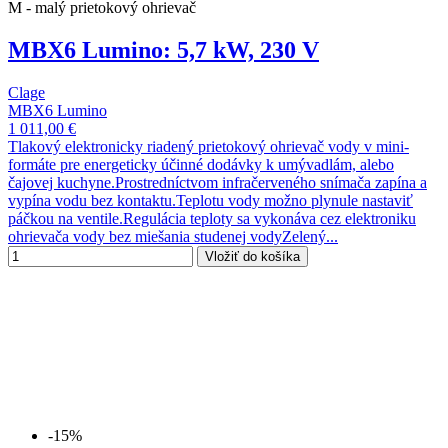
M - malý prietokový ohrievač
MBX6 Lumino: 5,7 kW, 230 V
Clage
MBX6 Lumino
1 011,00 €
Tlakový elektronicky riadený prietokový ohrievač vody v mini-
formáte pre energeticky účinné dodávky k umývadlám, alebo
čajovej kuchyne.Prostredníctvom infračerveného snímača zapína a
vypína vodu bez kontaktu.Teplotu vody možno plynule nastaviť
páčkou na ventile.Regulácia teploty sa vykonáva cez elektroniku
ohrievača vody bez miešania studenej vodyZelený...
Vložiť do košíka
-15%