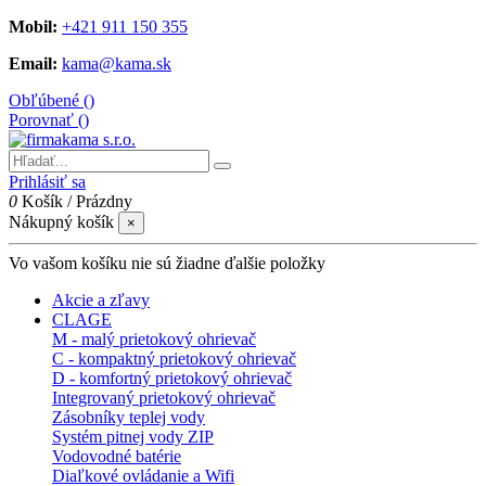
Mobil:
+421 911 150 355
Email:
kama@kama.sk
Obľúbené (
)
Porovnať (
)
Prihlásiť sa
0
Košík
/
Prázdny
Nákupný košík
×
Vo vašom košíku nie sú žiadne ďalšie položky
Akcie a zľavy
CLAGE
M - malý prietokový ohrievač
C - kompaktný prietokový ohrievač
D - komfortný prietokový ohrievač
Integrovaný prietokový ohrievač
Zásobníky teplej vody
Systém pitnej vody ZIP
Vodovodné batérie
Diaľkové ovládanie a Wifi