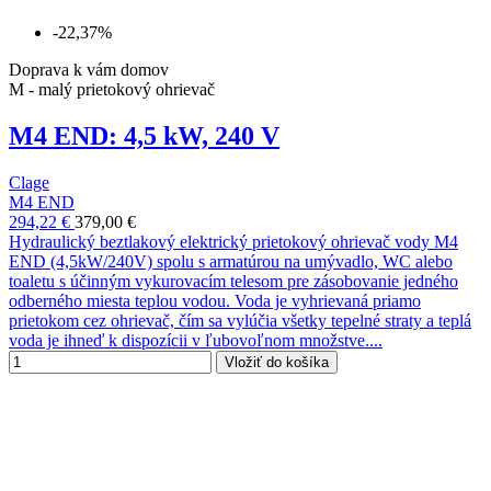
-22,37%
Doprava k vám domov
M - malý prietokový ohrievač
M4 END: 4,5 kW, 240 V
Clage
M4 END
294,22 €
379,00 €
Hydraulický beztlakový elektrický prietokový ohrievač vody M4
END (4,5kW/240V) spolu s armatúrou na umývadlo, WC alebo
toaletu s účinným vykurovacím telesom pre zásobovanie jedného
odberného miesta teplou vodou. Voda je vyhrievaná priamo
prietokom cez ohrievač, čím sa vylúčia všetky tepelné straty a teplá
voda je ihneď k dispozícii v ľubovoľnom množstve....
Vložiť do košíka