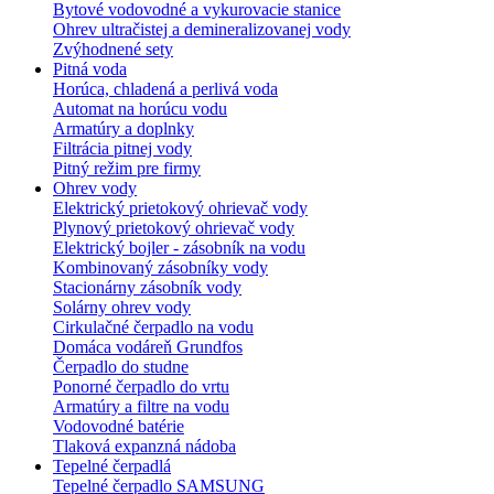
Bytové vodovodné a vykurovacie stanice
Ohrev ultračistej a demineralizovanej vody
Zvýhodnené sety
Pitná voda
Horúca, chladená a perlivá voda
Automat na horúcu vodu
Armatúry a doplnky
Filtrácia pitnej vody
Pitný režim pre firmy
Ohrev vody
Elektrický prietokový ohrievač vody
Plynový prietokový ohrievač vody
Elektrický bojler - zásobník na vodu
Kombinovaný zásobníky vody
Stacionárny zásobník vody
Solárny ohrev vody
Cirkulačné čerpadlo na vodu
Domáca vodáreň Grundfos
Čerpadlo do studne
Ponorné čerpadlo do vrtu
Armatúry a filtre na vodu
Vodovodné batérie
Tlaková expanzná nádoba
Tepelné čerpadlá
Tepelné čerpadlo SAMSUNG