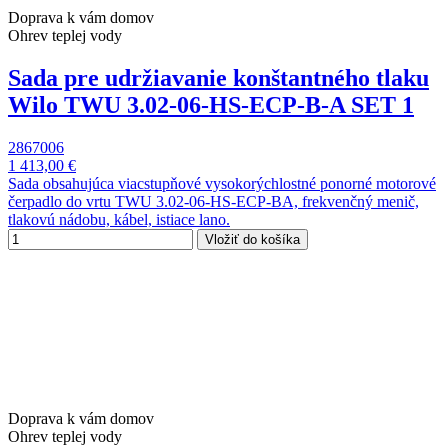
Doprava k vám domov
Ohrev teplej vody
Sada pre udržiavanie konštantného tlaku
Wilo TWU 3.02-06-HS-ECP-B-A SET 1
2867006
1 413,00 €
Sada obsahujúca viacstupňové vysokorýchlostné ponorné motorové
čerpadlo do vrtu TWU 3.02-06-HS-ECP-BA, frekvenčný menič,
tlakovú nádobu, kábel, istiace lano.
Vložiť do košíka
Doprava k vám domov
Ohrev teplej vody