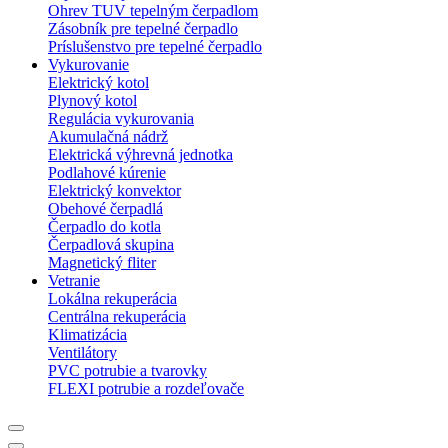
Ohrev TUV tepelným čerpadlom
Zásobník pre tepelné čerpadlo
Príslušenstvo pre tepelné čerpadlo
Vykurovanie
Elektrický kotol
Plynový kotol
Regulácia vykurovania
Akumulačná nádrž
Elektrická výhrevná jednotka
Podlahové kúrenie
Elektrický konvektor
Obehové čerpadlá
Čerpadlo do kotla
Čerpadlová skupina
Magnetický fliter
Vetranie
Lokálna rekuperácia
Centrálna rekuperácia
Klimatizácia
Ventilátory
PVC potrubie a tvarovky
FLEXI potrubie a rozdeľovače