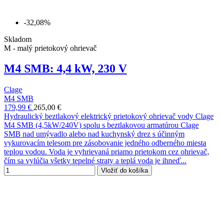
-32,08%
Skladom
M - malý prietokový ohrievač
M4 SMB: 4,4 kW, 230 V
Clage
M4 SMB
179,99 €
265,00 €
Hydraulický beztlakový elektrický prietokový ohrievač vody Clage
M4 SMB (4,5kW/240V) spolu s beztlakovou armatúrou Clage
SMB nad umývadlo alebo nad kuchynský drez s účinným
vykurovacím telesom pre zásobovanie jedného odberného miesta
teplou vodou. Voda je vyhrievaná priamo prietokom cez ohrievač,
čím sa vylúčia všetky tepelné straty a teplá voda je ihneď...
Vložiť do košíka