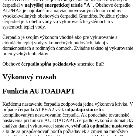
čerpadiel v
najvyššej energetickej triede "A".
Obehové čerpadlo
ALPHA2 je najmladším a najviac inovovaným členom rodiny
vysokokvalitných obehových čerpadiel Grundfos. Použitie týchto
čerpadiel je k obehu vody vo vykurovacích systémoch a v
systémoch teplej vody.
Čerpadlo je svojím výkonom vhodné ako pre vykurovanie a
cirkuláciu teplej vody v komerčných budovách, tak aj v
domácnostiach a rodinných domoch. Zvládne takisto aj vykurovanie
priemyselných objektov.
Obehové
čerpadlo spĺňa požiadavky
smernice EuP.
Výkonový rozsah
Funkcia AUTOADAPT
Každému nastaveniu čerpadla zodpovedá jedna výkonová krivka. V
prípade čerpadla ALPHA2 však
odpadajú starosti
s
komplikovaným nastavovaním čerpadla. Ak ponecháte továrenské
nastavenia pri funkcii AUTOADAPT, čerpadlo vykoná automaticky
analýzu danej vykurovacej sústavy,
vyhľadá optimálne nastavenie
a bude sa prispôsobovať podľa požiadaviek a zmien na množstvo