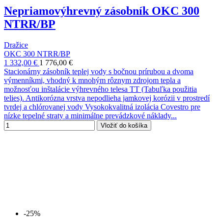
Nepriamovýhrevný zásobník OKC 300
NTRR/BP
Dražice
OKC 300 NTRR/BP
1 332,00 €
1 776,00 €
Stacionárny zásobník teplej vody s bočnou prírubou a dvoma
výmenníkmi, vhodný k mnohým rôznym zdrojom tepla a
možnosťou inštalácie výhrevného telesa TT (Tabuľka použitia
telies). Antikorózna vrstva nepodlieha jamkovej korózii v prostredí
tvrdej a chlórovanej vody Vysokokvalitná izolácia Covestro pre
nízke tepelné straty a minimálne prevádzkové náklady...
Vložiť do košíka
-25%