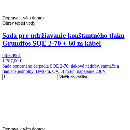
Doprava k vám domov
Ohrev teplej vody
Sada pre udržiavanie konštantného tlaku
Grundfos SQE 2-70 + 60 m kábel
96160961
1 787,00 €
Sada ponorného čerpadla SQE 2-70, tlakové nádoby, snímače a
riadiace jednotky. H=87m, Q=3,4 m3/h, napájanie 230V.
Vložiť do košíka
Doprava k vám domov