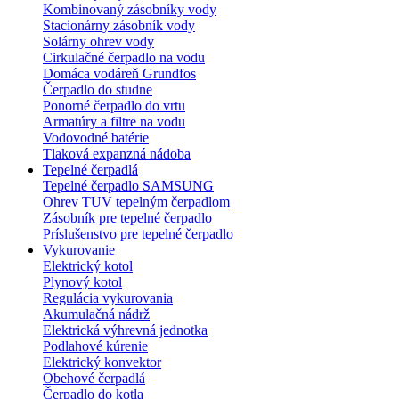
Kombinovaný zásobníky vody
Stacionárny zásobník vody
Solárny ohrev vody
Cirkulačné čerpadlo na vodu
Domáca vodáreň Grundfos
Čerpadlo do studne
Ponorné čerpadlo do vrtu
Armatúry a filtre na vodu
Vodovodné batérie
Tlaková expanzná nádoba
Tepelné čerpadlá
Tepelné čerpadlo SAMSUNG
Ohrev TUV tepelným čerpadlom
Zásobník pre tepelné čerpadlo
Príslušenstvo pre tepelné čerpadlo
Vykurovanie
Elektrický kotol
Plynový kotol
Regulácia vykurovania
Akumulačná nádrž
Elektrická výhrevná jednotka
Podlahové kúrenie
Elektrický konvektor
Obehové čerpadlá
Čerpadlo do kotla