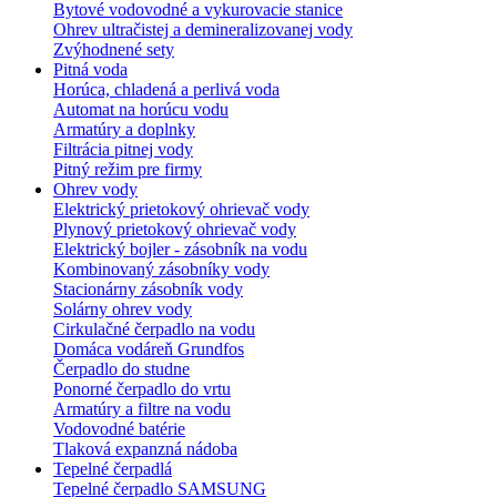
Bytové vodovodné a vykurovacie stanice
Ohrev ultračistej a demineralizovanej vody
Zvýhodnené sety
Pitná voda
Horúca, chladená a perlivá voda
Automat na horúcu vodu
Armatúry a doplnky
Filtrácia pitnej vody
Pitný režim pre firmy
Ohrev vody
Elektrický prietokový ohrievač vody
Plynový prietokový ohrievač vody
Elektrický bojler - zásobník na vodu
Kombinovaný zásobníky vody
Stacionárny zásobník vody
Solárny ohrev vody
Cirkulačné čerpadlo na vodu
Domáca vodáreň Grundfos
Čerpadlo do studne
Ponorné čerpadlo do vrtu
Armatúry a filtre na vodu
Vodovodné batérie
Tlaková expanzná nádoba
Tepelné čerpadlá
Tepelné čerpadlo SAMSUNG