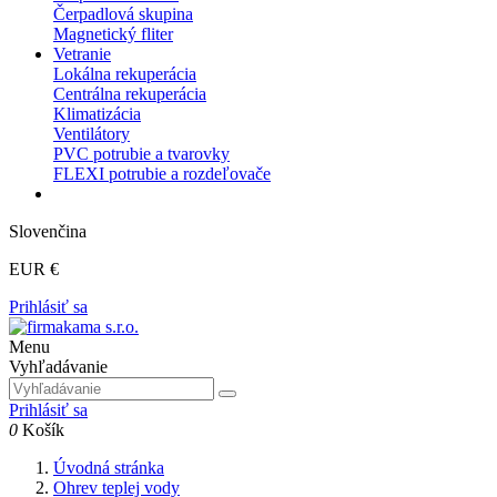
Čerpadlová skupina
Magnetický fliter
Vetranie
Lokálna rekuperácia
Centrálna rekuperácia
Klimatizácia
Ventilátory
PVC potrubie a tvarovky
FLEXI potrubie a rozdeľovače
Slovenčina
EUR €
Prihlásiť sa
Menu
Vyhľadávanie
Prihlásiť sa
0
Košík
Úvodná stránka
Ohrev teplej vody