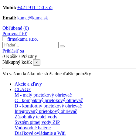
Mobil:
+421 911 150 355
Email:
kama@kama.sk
Obľúbené (
0
)
Porovnať (
0
)
Prihlásiť sa
0
Košík
/
Prázdny
Nákupný košík
×
Vo vašom košíku nie sú žiadne ďalšie položky
Akcie a zľavy
CLAGE
M - malý prietokový ohrievač
C - kompaktný prietokový ohrievač
D - komfortný prietokový ohrievač
Integrovaný prietokový ohrievač
Zásobníky teplej vody
Systém pitnej vody ZIP
Vodovodné batérie
Diaľkové ovládanie a Wifi