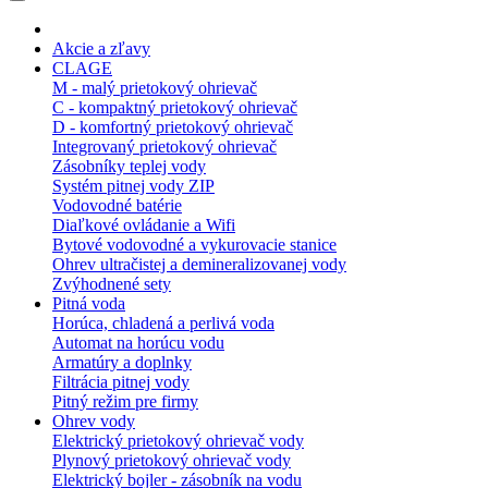
Akcie a zľavy
CLAGE
M - malý prietokový ohrievač
C - kompaktný prietokový ohrievač
D - komfortný prietokový ohrievač
Integrovaný prietokový ohrievač
Zásobníky teplej vody
Systém pitnej vody ZIP
Vodovodné batérie
Diaľkové ovládanie a Wifi
Bytové vodovodné a vykurovacie stanice
Ohrev ultračistej a demineralizovanej vody
Zvýhodnené sety
Pitná voda
Horúca, chladená a perlivá voda
Automat na horúcu vodu
Armatúry a doplnky
Filtrácia pitnej vody
Pitný režim pre firmy
Ohrev vody
Elektrický prietokový ohrievač vody
Plynový prietokový ohrievač vody
Elektrický bojler - zásobník na vodu