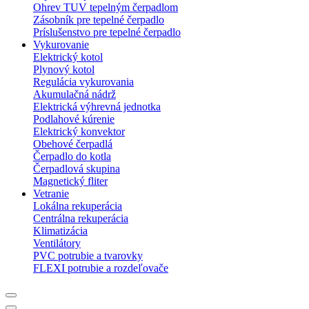
Ohrev TUV tepelným čerpadlom
Zásobník pre tepelné čerpadlo
Príslušenstvo pre tepelné čerpadlo
Vykurovanie
Elektrický kotol
Plynový kotol
Regulácia vykurovania
Akumulačná nádrž
Elektrická výhrevná jednotka
Podlahové kúrenie
Elektrický konvektor
Obehové čerpadlá
Čerpadlo do kotla
Čerpadlová skupina
Magnetický fliter
Vetranie
Lokálna rekuperácia
Centrálna rekuperácia
Klimatizácia
Ventilátory
PVC potrubie a tvarovky
FLEXI potrubie a rozdeľovače