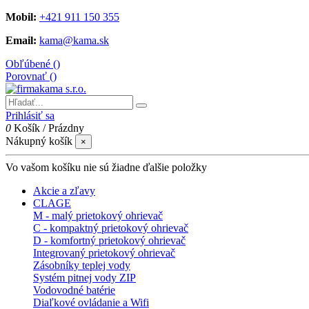
Mobil:
+421 911 150 355
Email:
kama@kama.sk
Obľúbené (
)
Porovnať (
)
Prihlásiť sa
0
Košík
/
Prázdny
Nákupný košík
×
Vo vašom košíku nie sú žiadne ďalšie položky
Akcie a zľavy
CLAGE
M - malý prietokový ohrievač
C - kompaktný prietokový ohrievač
D - komfortný prietokový ohrievač
Integrovaný prietokový ohrievač
Zásobníky teplej vody
Systém pitnej vody ZIP
Vodovodné batérie
Diaľkové ovládanie a Wifi