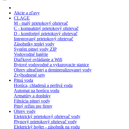
Akcie a zľavy
CLAGE
M - malý prietokový ohrievač
C - kompaktný prietokový ohrievač
D - komfortný prietokový ohrievač
Integrovaný prietokový ohrievač
Zásobníky teplej vody
Systém pitnej vody ZIP
Vodovodné batérie
Diaľkové ovládanie a Wifi
Bytové vodovodné a vykurovacie stanice
Ohrev ultračistej a demineralizovanej vody
Zvýhodnené sety
Pitná voda
Horúca, chladená a perlivá voda
Automat na horúcu vodu
Armatúry a doplnky
Filtrácia pitnej vody
Pitný režim pre firmy
Ohrev vody
Elektrický prietokový ohrievač vody
Plynový prietokový ohrievač vody
Elektrický bojler - zásobník na vodu