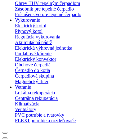
Ohrev TUV tepelným čerpadlom
Zásobník pre tepelné čerpadlo
Príslušenstvo pre tepelné čerpadlo
Vykurovanie
Elektrický kotol
Plynový kotol
Regulácia vykurovania
Akumulačná nádrž
Elektrická výhrevná jednotka
Podlahové kúrenie
Elektrický konvektor
Obehové čerpadlá
Čerpadlo do kotla
Čerpadlová skupina
Magnetický fliter
Vetranie
Lokálna rekuperácia
Centrálna rekuperácia
Klimatizácia
Ventilátory
PVC potrubie a tvarovky
FLEXI potrubie a rozdeľovače