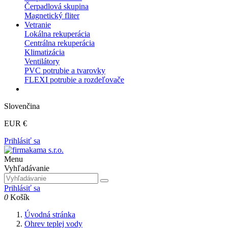
Čerpadlová skupina
Magnetický fliter
Vetranie
Lokálna rekuperácia
Centrálna rekuperácia
Klimatizácia
Ventilátory
PVC potrubie a tvarovky
FLEXI potrubie a rozdeľovače
Slovenčina
EUR €
Prihlásiť sa
Menu
Vyhľadávanie
Prihlásiť sa
0
Košík
Úvodná stránka
Ohrev teplej vody