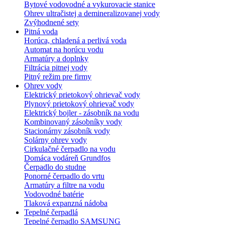
Bytové vodovodné a vykurovacie stanice
Ohrev ultračistej a demineralizovanej vody
Zvýhodnené sety
Pitná voda
Horúca, chladená a perlivá voda
Automat na horúcu vodu
Armatúry a doplnky
Filtrácia pitnej vody
Pitný režim pre firmy
Ohrev vody
Elektrický prietokový ohrievač vody
Plynový prietokový ohrievač vody
Elektrický bojler - zásobník na vodu
Kombinovaný zásobníky vody
Stacionárny zásobník vody
Solárny ohrev vody
Cirkulačné čerpadlo na vodu
Domáca vodáreň Grundfos
Čerpadlo do studne
Ponorné čerpadlo do vrtu
Armatúry a filtre na vodu
Vodovodné batérie
Tlaková expanzná nádoba
Tepelné čerpadlá
Tepelné čerpadlo SAMSUNG