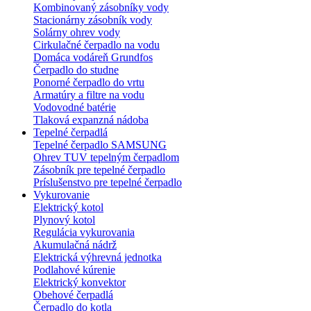
Kombinovaný zásobníky vody
Stacionárny zásobník vody
Solárny ohrev vody
Cirkulačné čerpadlo na vodu
Domáca vodáreň Grundfos
Čerpadlo do studne
Ponorné čerpadlo do vrtu
Armatúry a filtre na vodu
Vodovodné batérie
Tlaková expanzná nádoba
Tepelné čerpadlá
Tepelné čerpadlo SAMSUNG
Ohrev TUV tepelným čerpadlom
Zásobník pre tepelné čerpadlo
Príslušenstvo pre tepelné čerpadlo
Vykurovanie
Elektrický kotol
Plynový kotol
Regulácia vykurovania
Akumulačná nádrž
Elektrická výhrevná jednotka
Podlahové kúrenie
Elektrický konvektor
Obehové čerpadlá
Čerpadlo do kotla