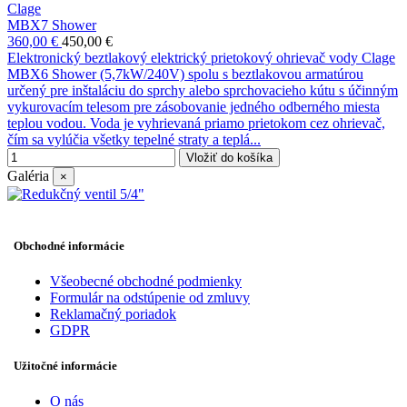
Clage
MBX7 Shower
360,00 €
450,00 €
Elektronický beztlakový elektrický prietokový ohrievač vody Clage
MBX6 Shower (5,7kW/240V) spolu s beztlakovou armatúrou
určený pre inštaláciu do sprchy alebo sprchovacieho kútu s účinným
vykurovacím telesom pre zásobovanie jedného odberného miesta
teplou vodou. Voda je vyhrievaná priamo prietokom cez ohrievač,
čím sa vylúčia všetky tepelné straty a teplá...
Vložiť do košíka
Galéria
×
Obchodné informácie
Všeobecné obchodné podmienky
Formulár na odstúpenie od zmluvy
Reklamačný poriadok
GDPR
Užitočné informácie
O nás