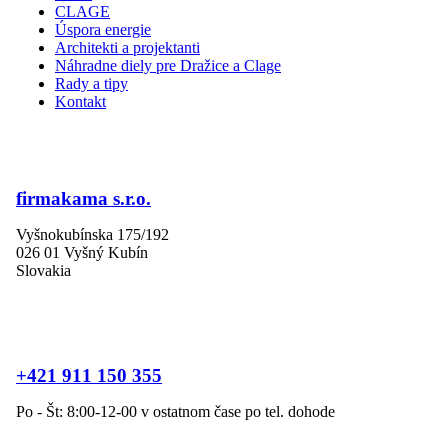
CLAGE
Úspora energie
Architekti a projektanti
Náhradne diely pre Dražice a Clage
Rady a tipy
Kontakt
firmakama s.r.o.
Vyšnokubínska 175/192
026 01 Vyšný Kubín
Slovakia
+421 911 150 355
Po - Št: 8:00-12-00 v ostatnom čase po tel. dohode