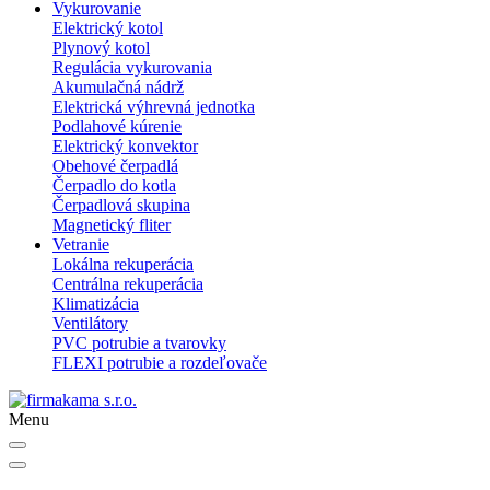
Vykurovanie
Elektrický kotol
Plynový kotol
Regulácia vykurovania
Akumulačná nádrž
Elektrická výhrevná jednotka
Podlahové kúrenie
Elektrický konvektor
Obehové čerpadlá
Čerpadlo do kotla
Čerpadlová skupina
Magnetický fliter
Vetranie
Lokálna rekuperácia
Centrálna rekuperácia
Klimatizácia
Ventilátory
PVC potrubie a tvarovky
FLEXI potrubie a rozdeľovače
Menu