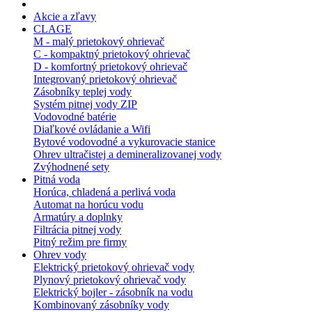
Akcie a zľavy
CLAGE
M - malý prietokový ohrievač
C - kompaktný prietokový ohrievač
D - komfortný prietokový ohrievač
Integrovaný prietokový ohrievač
Zásobníky teplej vody
Systém pitnej vody ZIP
Vodovodné batérie
Diaľkové ovládanie a Wifi
Bytové vodovodné a vykurovacie stanice
Ohrev ultračistej a demineralizovanej vody
Zvýhodnené sety
Pitná voda
Horúca, chladená a perlivá voda
Automat na horúcu vodu
Armatúry a doplnky
Filtrácia pitnej vody
Pitný režim pre firmy
Ohrev vody
Elektrický prietokový ohrievač vody
Plynový prietokový ohrievač vody
Elektrický bojler - zásobník na vodu
Kombinovaný zásobníky vody