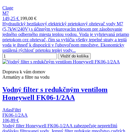
Clage
M7
149,25 €
199,00 €
Hydraulický beztlakový elektrický prietokový ohrievač vody M7
(5,7kW/240V) s účinným vykurovacím telesom pre zásobovanie
jedného odberného miesta teplou vodou. Voda je vyhrievaná priamo
prietokom cez ohrievač, čím sa vylúčia všetky tepelné straty a teplá
voda je ihneď k dispozícii v ľubovoľnom množstve. Ekonomicky
ustálená rýchlosť prietoku teplej vody...
Vložiť do košíka
Doprava k vám domov
Armatúry a filtre na vodu
Vodný filter s redukčným ventilom
Honeywell FK06-1/2AA
AtlasFiltri
FK06-1/2AA
106,89 €
Vodný filter Honeywell FK06-1/2AA zabezpečuje nepretržitú
dodávku filtrovanej vody. Jemný filter redukuje množstvo cudzích