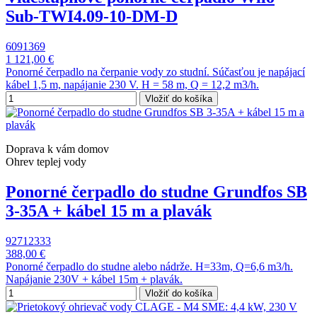
Sub-TWI4.09-10-DM-D
6091369
1 121,00 €
Ponorné čerpadlo na čerpanie vody zo studní. Súčasťou je napájací
kábel 1,5 m, napájanie 230 V. H = 58 m, Q = 12,2 m3/h.
Vložiť do košíka
Doprava k vám domov
Ohrev teplej vody
Ponorné čerpadlo do studne Grundfos SB
3-35A + kábel 15 m a plavák
92712333
388,00 €
Ponorné čerpadlo do studne alebo nádrže. H=33m, Q=6,6 m3/h.
Napájanie 230V + kábel 15m + plavák.
Vložiť do košíka