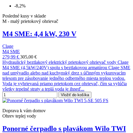
-8,2%
Posledné kusy v sklade
M - malý prietokový ohrievač
M4 SME: 4,4 kW, 230 V
Clage
M4 SME
279,99 €
305,00 €
Hydraulický beztlakový elektrický prietokový ohrievač vody Clage
M4 SME (4,5kW/240V) spolu s beztlakovou armatúrou Clage SME
nad umývadlo alebo nad kuchynský drez s účinným vykurovacím
telesom pre zásobovanie jedného odberného miesta teplou vodou.
Voda je vyhrievaná priamo prietokom cez ohrievač, čím sa vylúčia
všetky tepelné straty a teplá voda je ihneď...
Vložiť do košíka
Doprava k vám domov
Ohrev teplej vody
Ponorné čerpadlo s plavákom Wilo TWI