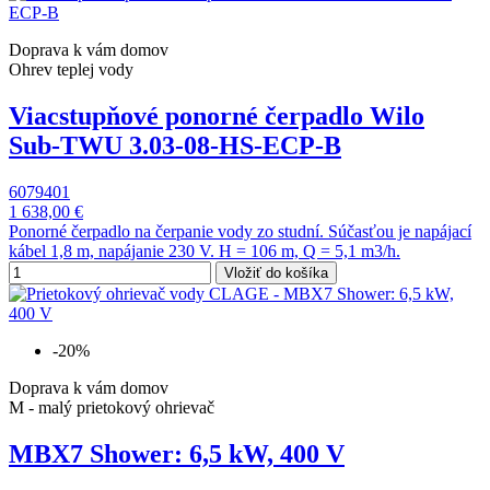
Doprava k vám domov
Ohrev teplej vody
Viacstupňové ponorné čerpadlo Wilo
Sub-TWU 3.03-08-HS-ECP-B
6079401
1 638,00 €
Ponorné čerpadlo na čerpanie vody zo studní. Súčasťou je napájací
kábel 1,8 m, napájanie 230 V. H = 106 m, Q = 5,1 m3/h.
Vložiť do košíka
-20%
Doprava k vám domov
M - malý prietokový ohrievač
MBX7 Shower: 6,5 kW, 400 V