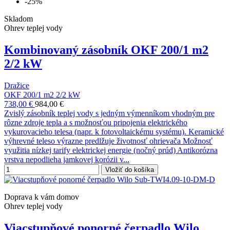
-25%
Skladom
Ohrev teplej vody
Kombinovaný zásobník OKF 200/1 m2
2/2 kW
Dražice
OKF 200/1 m2 2/2 kW
738,00 €
984,00 €
Zvislý zásobník teplej vody s jedným výmenníkom vhodným pre
rôzne zdroje tepla a s možnosťou pripojenia elektrického
vykurovacieho telesa (napr. k fotovoltaickému systému). Keramické
výhrevné teleso výrazne predlžuje životnosť ohrievača Možnosť
využitia nízkej tarify elektrickej energie (nočný prúd) Antikorózna
vrstva nepodlieha jamkovej korózii v...
Vložiť do košíka
Doprava k vám domov
Ohrev teplej vody
Viacstupňové ponorné čerpadlo Wilo