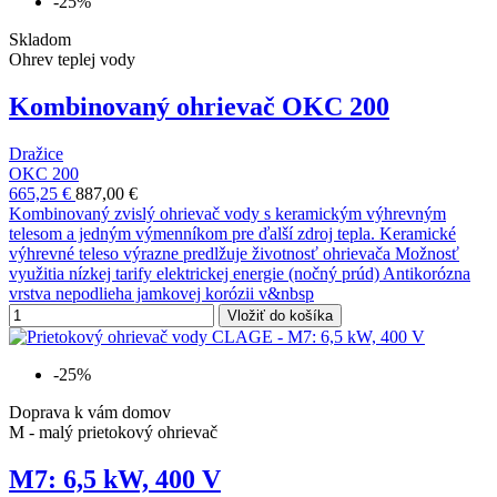
-25%
Skladom
Ohrev teplej vody
Kombinovaný ohrievač OKC 200
Dražice
OKC 200
665,25 €
887,00 €
Kombinovaný zvislý ohrievač vody s keramickým výhrevným
telesom a jedným výmenníkom pre ďalší zdroj tepla. Keramické
výhrevné teleso výrazne predlžuje životnosť ohrievača Možnosť
využitia nízkej tarify elektrickej energie (nočný prúd) Antikorózna
vrstva nepodlieha jamkovej korózii v&nbsp
Vložiť do košíka
-25%
Doprava k vám domov
M - malý prietokový ohrievač
M7: 6,5 kW, 400 V