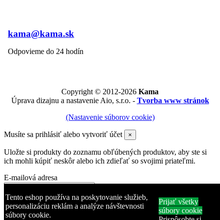
kama@kama.sk
Odpovieme do 24 hodín
Copyright © 2012-2026
Kama
Úprava dizajnu a nastavenie Aio, s.r.o. -
Tvorba www stránok
(Nastavenie súborov cookie)
Musíte sa prihlásiť alebo vytvoriť účet
×
Uložte si produkty do zoznamu obľúbených produktov, aby ste si
ich mohli kúpiť neskôr alebo ich zdieľať so svojimi priateľmi.
E-mailová adresa
Heslo
Tento eshop používa na poskytovanie služieb,
Prijať všetky
personalizáciu reklám a analýze návštevnosti
súbory cookie
súbory cookie.
Zabudli ste heslo?
Prispôsobte si