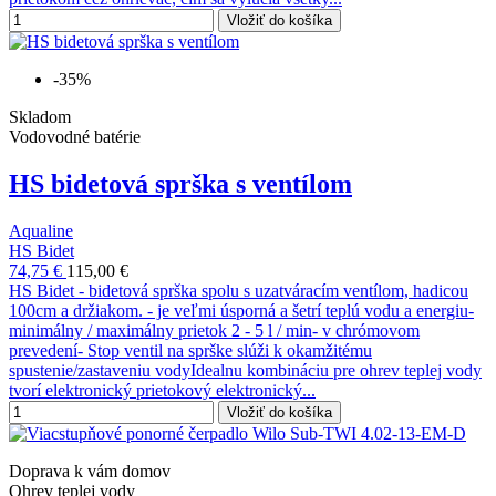
Vložiť do košíka
-35%
Skladom
Vodovodné batérie
HS bidetová sprška s ventílom
Aqualine
HS Bidet
74,75 €
115,00 €
HS Bidet - bidetová sprška spolu s uzatváracím ventílom, hadicou
100cm a držiakom. - je veľmi úsporná a šetrí teplú vodu a energiu-
minimálny / maximálny prietok 2 - 5 l / min- v chrómovom
prevedení- Stop ventil na sprške slúži k okamžitému
spustenie/zastaveniu vodyIdealnu kombináciu pre ohrev teplej vody
tvorí elektronický prietokový elektronický...
Vložiť do košíka
Doprava k vám domov
Ohrev teplej vody