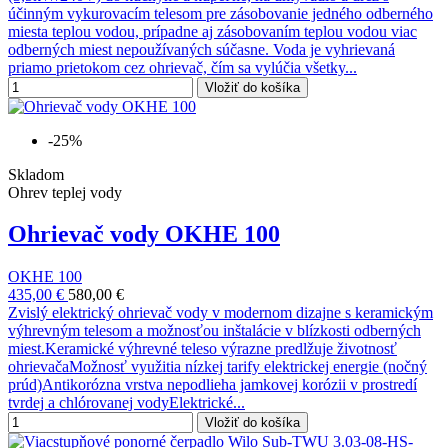
účinným vykurovacím telesom pre zásobovanie jedného odberného
miesta teplou vodou, prípadne aj zásobovaním teplou vodou viac
odberných miest nepoužívaných súčasne. Voda je vyhrievaná
priamo prietokom cez ohrievač, čím sa vylúčia všetky...
Vložiť do košíka
-25%
Skladom
Ohrev teplej vody
Ohrievač vody OKHE 100
OKHE 100
435,00 €
580,00 €
Zvislý elektrický ohrievač vody v modernom dizajne s keramickým
výhrevným telesom a možnosťou inštalácie v blízkosti odberných
miest.Keramické výhrevné teleso výrazne predlžuje životnosť
ohrievačaMožnosť využitia nízkej tarify elektrickej energie (nočný
prúd)Antikorózna vrstva nepodlieha jamkovej korózii v prostredí
tvrdej a chlórovanej vodyElektrické...
Vložiť do košíka