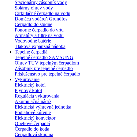
Stacionárny zásobník vody
Solárny ohrev vody
Cirkulačné čerpadlo na vodu
Domáca vodáreň Grundfos
Čerpadlo do studne
Ponorné čerpadlo do vrtu
Armatúry a filtre na vodu
Vodovodné batérie
Tlaková expanzná nádoba
Tepelné čerpadlá
Tepelné čerpadlo SAMSUNG
Ohrev TUV tepelným čerpadlom
Zásobník pre tepelné čerpadlo
Príslušenstvo pre tepelné čerpadlo
Vykurovanie
Elektrický kotol
Plynový kotol
Regulácia vykurovania
Akumulačná nádrž
Elektrická výhrevná jednotka
Podlahové kúrenie
Elektrický konvektor
Obehové čerpadlá
Čerpadlo do kotla
Čerpadlová skupina