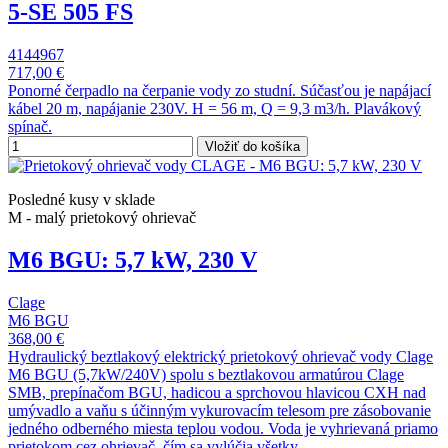
5-SE 505 FS
4144967
717,00 €
Ponorné čerpadlo na čerpanie vody zo studní. Súčasťou je napájací
kábel 20 m, napájanie 230V. H = 56 m, Q = 9,3 m3/h. Plavákový
spínač.
Vložiť do košíka
Posledné kusy v sklade
M - malý prietokový ohrievač
M6 BGU: 5,7 kW, 230 V
Clage
M6 BGU
368,00 €
Hydraulický beztlakový elektrický prietokový ohrievač vody Clage
M6 BGU (5,7kW/240V) spolu s beztlakovou armatúrou Clage
SMB, prepínačom BGU, hadicou a sprchovou hlavicou CXH nad
umývadlo a vaňu s účinným vykurovacím telesom pre zásobovanie
jedného odberného miesta teplou vodou. Voda je vyhrievaná priamo
prietokom cez ohrievač, čím sa vylúčia všetky...