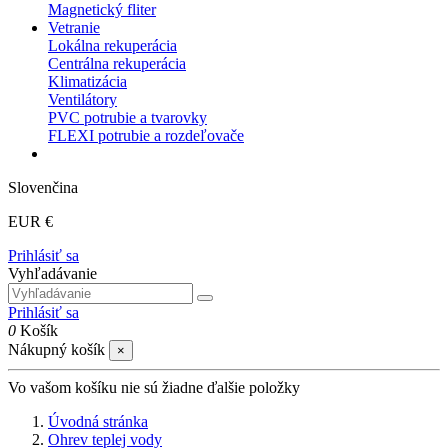
Magnetický fliter
Vetranie
Lokálna rekuperácia
Centrálna rekuperácia
Klimatizácia
Ventilátory
PVC potrubie a tvarovky
FLEXI potrubie a rozdeľovače
Slovenčina
EUR €
Prihlásiť sa
Vyhľadávanie
Prihlásiť sa
0
Košík
Nákupný košík
×
Vo vašom košíku nie sú žiadne ďalšie položky
Úvodná stránka
Ohrev teplej vody