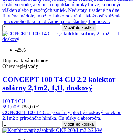
častíc vo vode, akými sú napríklad úlomky hrdze, konopných
vlákien alebo piesočných zrniek. Nečistoty, usadené na dne
filtračnej nádoby, možno ľahko odstrániť. Možnosť zníženia
pracovného tlaku a udržanie na konštantnej hodnote....
Vložiť do košíka
-25%
Doprava k vám domov
Ohrev teplej vody
CONCEPT 100 T4 CU 2,2 kolektor
solárny 2,1m2, 1,1l, doskový
100 T4 CU
591,00 €
788,00 €
CONCEPT 100 T4 CU je solárny plochý doskový kolektor
2,1m2 z prírodného hliníka, Cu rúrky a absorbéra.
Vložiť do košíka