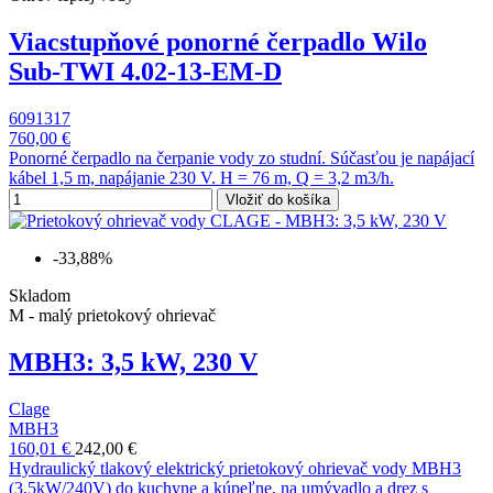
Viacstupňové ponorné čerpadlo Wilo
Sub-TWI 4.02-13-EM-D
6091317
760,00 €
Ponorné čerpadlo na čerpanie vody zo studní. Súčasťou je napájací
kábel 1,5 m, napájanie 230 V. H = 76 m, Q = 3,2 m3/h.
Vložiť do košíka
-33,88%
Skladom
M - malý prietokový ohrievač
MBH3: 3,5 kW, 230 V
Clage
MBH3
160,01 €
242,00 €
Hydraulický tlakový elektrický prietokový ohrievač vody MBH3
(3,5kW/240V) do kuchyne a kúpeľne, na umývadlo a drez s