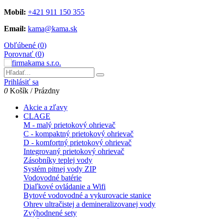
Mobil:
+421 911 150 355
Email:
kama@kama.sk
Obľúbené (
0
)
Porovnať (
0
)
Prihlásiť sa
0
Košík
/
Prázdny
Akcie a zľavy
CLAGE
M - malý prietokový ohrievač
C - kompaktný prietokový ohrievač
D - komfortný prietokový ohrievač
Integrovaný prietokový ohrievač
Zásobníky teplej vody
Systém pitnej vody ZIP
Vodovodné batérie
Diaľkové ovládanie a Wifi
Bytové vodovodné a vykurovacie stanice
Ohrev ultračistej a demineralizovanej vody
Zvýhodnené sety