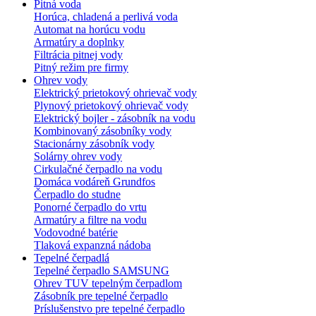
Pitná voda
Horúca, chladená a perlivá voda
Automat na horúcu vodu
Armatúry a doplnky
Filtrácia pitnej vody
Pitný režim pre firmy
Ohrev vody
Elektrický prietokový ohrievač vody
Plynový prietokový ohrievač vody
Elektrický bojler - zásobník na vodu
Kombinovaný zásobníky vody
Stacionárny zásobník vody
Solárny ohrev vody
Cirkulačné čerpadlo na vodu
Domáca vodáreň Grundfos
Čerpadlo do studne
Ponorné čerpadlo do vrtu
Armatúry a filtre na vodu
Vodovodné batérie
Tlaková expanzná nádoba
Tepelné čerpadlá
Tepelné čerpadlo SAMSUNG
Ohrev TUV tepelným čerpadlom
Zásobník pre tepelné čerpadlo
Príslušenstvo pre tepelné čerpadlo