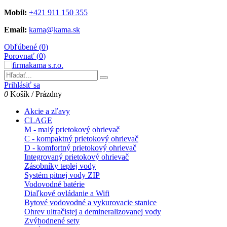
Mobil:
+421 911 150 355
Email:
kama@kama.sk
Obľúbené (
0
)
Porovnať (
0
)
Prihlásiť sa
0
Košík
/
Prázdny
Akcie a zľavy
CLAGE
M - malý prietokový ohrievač
C - kompaktný prietokový ohrievač
D - komfortný prietokový ohrievač
Integrovaný prietokový ohrievač
Zásobníky teplej vody
Systém pitnej vody ZIP
Vodovodné batérie
Diaľkové ovládanie a Wifi
Bytové vodovodné a vykurovacie stanice
Ohrev ultračistej a demineralizovanej vody
Zvýhodnené sety