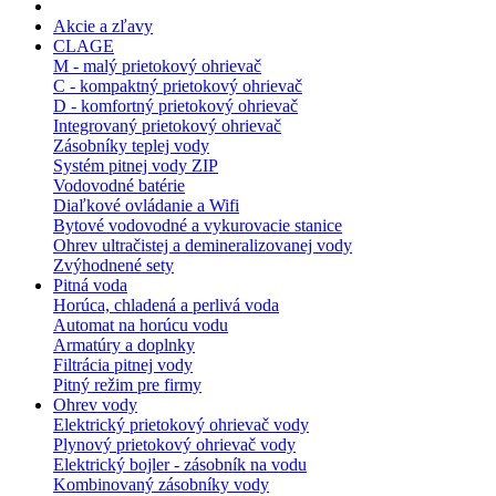
Akcie a zľavy
CLAGE
M - malý prietokový ohrievač
C - kompaktný prietokový ohrievač
D - komfortný prietokový ohrievač
Integrovaný prietokový ohrievač
Zásobníky teplej vody
Systém pitnej vody ZIP
Vodovodné batérie
Diaľkové ovládanie a Wifi
Bytové vodovodné a vykurovacie stanice
Ohrev ultračistej a demineralizovanej vody
Zvýhodnené sety
Pitná voda
Horúca, chladená a perlivá voda
Automat na horúcu vodu
Armatúry a doplnky
Filtrácia pitnej vody
Pitný režim pre firmy
Ohrev vody
Elektrický prietokový ohrievač vody
Plynový prietokový ohrievač vody
Elektrický bojler - zásobník na vodu
Kombinovaný zásobníky vody