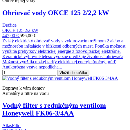
Ohrev teplej vody
Ohrievač vody OKCE 125 2/2,2 kW
Dražice
OKCE 125 2/2 kW
447,00 €
596,00 €
Zvislý elektrický ohrievač vody s vykurovacím režimom 2 alebo a
možnosťou inštalácie v blízkosti odberných miest. Ponúka možnosť
využitia prebytkov elektrickej energie z fotovoltaickej elektrárne.
Keramické výhrevné teleso výrazne predlžuje životnosť ohrievača
Možnost využitia nízkej tarify elektrickej energie (nočný prúd)
Antikorózna vrstva nepodlieha...
Vložiť do košíka
Doprava k vám domov
Armatúry a filtre na vodu
Vodný filter s redukčným ventilom
Honeywell FK06-3/4AA
AtlasFiltri