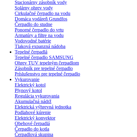
Stacionárny zásobník vody
Solárny ohrev vody
Cirkulačné čerpadlo na vodu
Domáca vodáreň Grundfos
Čerpadlo do studne
Ponorné čerpadlo do vrtu
Armatúry a filtre na vodu
Vodovodné batérie
Tlaková expanzná nádoba
Tepelné čerpadlá
Tepelné čerpadlo SAMSUNG
Ohrev TUV tepelným čerpadlom
Zásobník pre tepelné čerpadlo
Príslušenstvo pre tepelné čerpadlo
Vykurovanie
Elektrický kotol
Plynový kotol
Regulácia vykurovania
Akumulačná nádrž
Elektrická výhrevná jednotka
Podlahové kúrenie
Elektrický konvektor
Obehové čerpadlá
Čerpadlo do kotla
Čerpadlová skupina