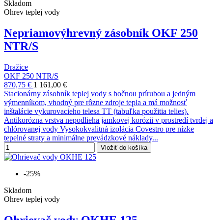
Skladom
Ohrev teplej vody
Nepriamovýhrevný zásobník OKF 250
NTR/S
Dražice
OKF 250 NTR/S
870,75 €
1 161,00 €
Stacionárny zásobník teplej vody s bočnou prírubou a jedným
výmenníkom, vhodný pre rôzne zdroje tepla a má možnosť
inštalácie vykurovacieho telesa TT (tabuľka použitia telies).
Antikorózna vrstva nepodlieha jamkovej korózii v prostredí tvrdej a
chlórovanej vody Vysokokvalitná izolácia Covestro pre nízke
tepelné straty a minimálne prevádzkové náklady...
Vložiť do košíka
-25%
Skladom
Ohrev teplej vody