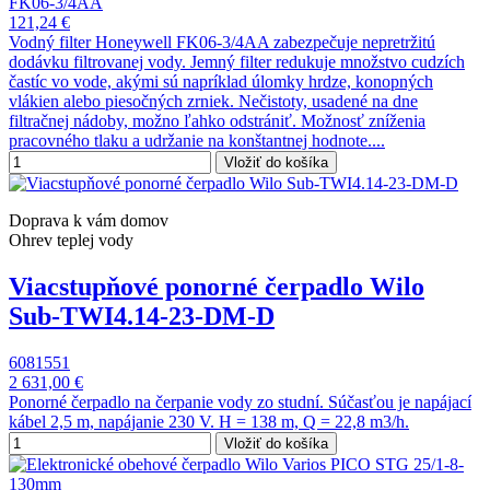
FK06-3/4AA
121,24 €
Vodný filter Honeywell FK06-3/4AA zabezpečuje nepretržitú
dodávku filtrovanej vody. Jemný filter redukuje množstvo cudzích
častíc vo vode, akými sú napríklad úlomky hrdze, konopných
vlákien alebo piesočných zrniek. Nečistoty, usadené na dne
filtračnej nádoby, možno ľahko odstrániť. Možnosť zníženia
pracovného tlaku a udržanie na konštantnej hodnote....
Vložiť do košíka
Doprava k vám domov
Ohrev teplej vody
Viacstupňové ponorné čerpadlo Wilo
Sub-TWI4.14-23-DM-D
6081551
2 631,00 €
Ponorné čerpadlo na čerpanie vody zo studní. Súčasťou je napájací
kábel 2,5 m, napájanie 230 V. H = 138 m, Q = 22,8 m3/h.
Vložiť do košíka