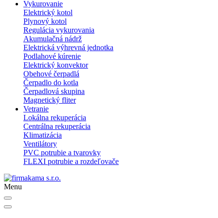
Vykurovanie
Elektrický kotol
Plynový kotol
Regulácia vykurovania
Akumulačná nádrž
Elektrická výhrevná jednotka
Podlahové kúrenie
Elektrický konvektor
Obehové čerpadlá
Čerpadlo do kotla
Čerpadlová skupina
Magnetický fliter
Vetranie
Lokálna rekuperácia
Centrálna rekuperácia
Klimatizácia
Ventilátory
PVC potrubie a tvarovky
FLEXI potrubie a rozdeľovače
Menu