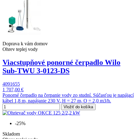
Doprava k vám domov
Ohrev teplej vody
Viacstupňové ponorné čerpadlo Wilo
Sub-TWU 3-0123-DS
4091655
1 707,00 €
Ponorné čerpadlo na čerpanie vody zo studní. Súčasťou je napájací
kábel 1,8 m, napájanie 230 V. H = 27 m, Q = 2,0 m3/h.
Vložiť do košíka
-25%
Skladom