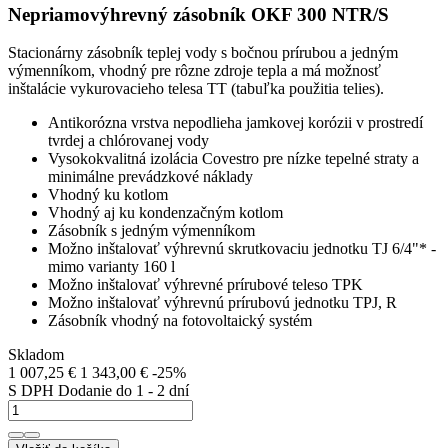
Nepriamovýhrevný zásobník OKF 300 NTR/S
Stacionárny zásobník teplej vody s bočnou prírubou a jedným
výmenníkom, vhodný pre rôzne zdroje tepla a má možnosť
inštalácie vykurovacieho telesa TT (
tabuľka použitia telies
).
Antikorózna vrstva nepodlieha jamkovej korózii v prostredí
tvrdej a chlórovanej vody
Vysokokvalitná izolácia Covestro pre nízke tepelné straty a
minimálne prevádzkové náklady
Vhodný ku kotlom
Vhodný aj ku kondenzačným kotlom
Zásobník s jedným výmenníkom
Možno inštalovať výhrevnú skrutkovaciu jednotku TJ 6/4"* -
mimo varianty 160 l
Možno inštalovať výhrevné prírubové teleso TPK
Možno inštalovať výhrevnú prírubovú jednotku TPJ, R
Zásobník vhodný na fotovoltaický systém
Skladom
1 007,25 €
1 343,00 €
-25%
S DPH
Dodanie do 1 - 2 dní