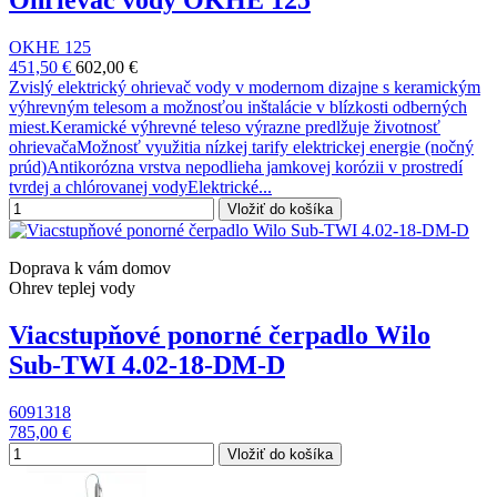
Ohrievač vody OKHE 125
OKHE 125
451,50 €
602,00 €
Zvislý elektrický ohrievač vody v modernom dizajne s keramickým
výhrevným telesom a možnosťou inštalácie v blízkosti odberných
miest.Keramické výhrevné teleso výrazne predlžuje životnosť
ohrievačaMožnosť využitia nízkej tarify elektrickej energie (nočný
prúd)Antikorózna vrstva nepodlieha jamkovej korózii v prostredí
tvrdej a chlórovanej vodyElektrické...
Vložiť do košíka
Doprava k vám domov
Ohrev teplej vody
Viacstupňové ponorné čerpadlo Wilo
Sub-TWI 4.02-18-DM-D
6091318
785,00 €
Vložiť do košíka