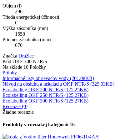
Objem (l)
296
Trieda energetickej účinnosti
C
Výška zásobníka (mm)
1558
Priemer zásobníka (mm)
670
Značka
Dražice
Kód
OKF 300 NTR/S
Na sklade
10 Položky
Prílohy
Informačné listy ohrievačov vody (201.08KB)
Návod na obsluhu a inštaláciu OKF NTR/S (329.03KB)
Ecolabelling OKF 200 NTR/S (125.25KB)
Ecolabelling OKF 250 NTR/S (125.27KB)
Ecolabelling OKF 300 NTR/S (125.27KB)
Recenzie (0)
Žiadne recenzie
Produkty v rovnakej kategórii: 16