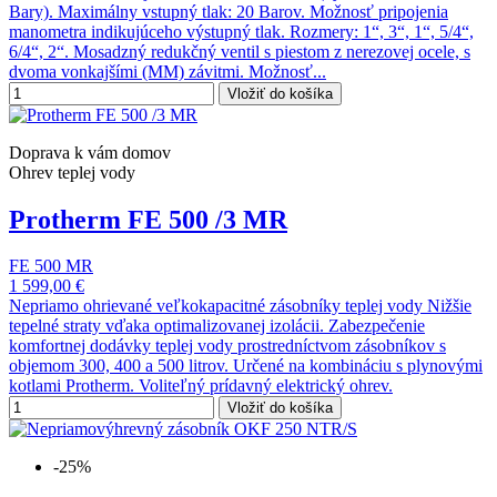
Bary). Maximálny vstupný tlak: 20 Barov. Možnosť pripojenia
manometra indikujúceho výstupný tlak. Rozmery: 1“, 3“, 1“, 5/4“,
6/4“, 2“. Mosadzný redukčný ventil s piestom z nerezovej ocele, s
dvoma vonkajšími (MM) závitmi. Možnosť...
Vložiť do košíka
Doprava k vám domov
Ohrev teplej vody
Protherm FE 500 /3 MR
FE 500 MR
1 599,00 €
Nepriamo ohrievané veľkokapacitné zásobníky teplej vody Nižšie
tepelné straty vďaka optimalizovanej izolácii. Zabezpečenie
komfortnej dodávky teplej vody prostredníctvom zásobníkov s
objemom 300, 400 a 500 litrov. Určené na kombináciu s plynovými
kotlami Protherm. Voliteľný prídavný elektrický ohrev.
Vložiť do košíka
-25%