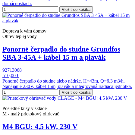
domácnostiach.
Vložiť do košíka
Doprava k vám domov
Ohrev teplej vody
Ponorné čerpadlo do studne Grundfos
SBA 3-45A + kábel 15 m a plavák
92713068
510,00 €
Ponorné čerpadlo do studne alebo nádrže. H=43m, Q=6,3 m3/h.
Napájanie 230V, kábel 15m, plavák a integrovaná riadiaca jednotka.
Vložiť do košíka
Posledné kusy v sklade
M - malý prietokový ohrievač
M4 BGU: 4,5 kW, 230 V