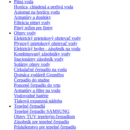
Pitná voda
Horúca, chladená a perlivá voda
Automat na horúcu vodu
Armatúry a doplnky
Filtrácia pitnej vody
Pitný režim pre firmy
Ohrev vody
Elektrický prietokový ohrievač vody
Plynový prietokový ohrievač vody
Elektrický bojler - zásobník na vodu
Kombinovaný zásobníky vody
Stacionárny zásobník vody
Solárny ohrev vody
Cirkulačné čerpadlo na vodu
Domáca vodáreň Grundfos
Čerpadlo do studne
Ponorné čerpadlo do vrtu
Armatúry a filtre na vodu
Vodovodné batérie
Tlaková expanzná nádoba
Tepelné čerpadlá
Tepelné čerpadlo SAMSUNG
Ohrev TUV tepelným čerpadlom
Zásobník pre tepelné čerpadlo
Príslušenstvo pre tepelné čerpadlo