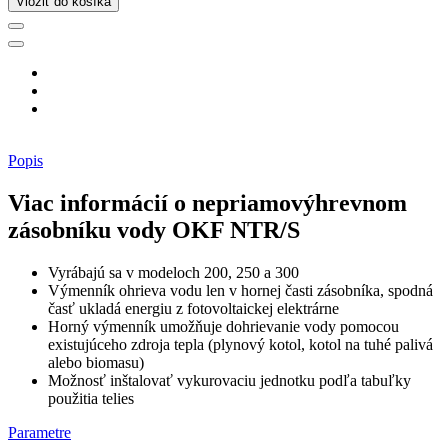
Vložiť do košíka
Popis
Viac informácií o nepriamovýhrevnom
zásobníku vody OKF NTR/S
Vyrábajú sa v modeloch 200, 250 a 300
Výmenník ohrieva vodu len v hornej časti zásobníka, spodná
časť ukladá energiu z fotovoltaickej elektrárne
Horný výmenník umožňuje dohrievanie vody pomocou
existujúceho zdroja tepla (plynový kotol, kotol na tuhé palivá
alebo biomasu)
Možnosť inštalovať vykurovaciu jednotku podľa tabuľky
použitia telies
Parametre