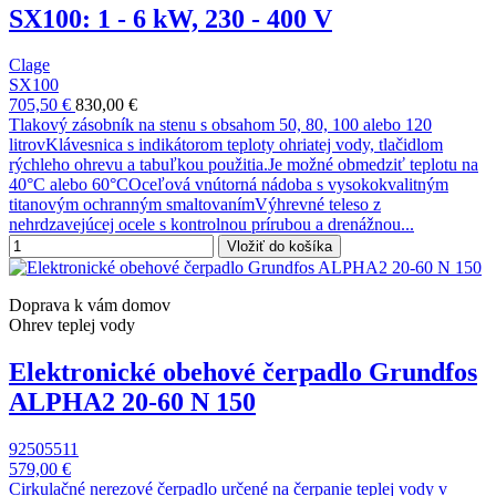
SX100: 1 - 6 kW, 230 - 400 V
Clage
SX100
705,50 €
830,00 €
Tlakový zásobník na stenu s obsahom 50, 80, 100 alebo 120
litrovKlávesnica s indikátorom teploty ohriatej vody, tlačidlom
rýchleho ohrevu a tabuľkou použitia.Je možné obmedziť teplotu na
40°C alebo 60°COceľová vnútorná nádoba s vysokokvalitným
titanovým ochranným smaltovanímVýhrevné teleso z
nehrdzavejúcej ocele s kontrolnou prírubou a drenážnou...
Vložiť do košíka
Doprava k vám domov
Ohrev teplej vody
Elektronické obehové čerpadlo Grundfos
ALPHA2 20-60 N 150
92505511
579,00 €
Cirkulačné nerezové čerpadlo určené na čerpanie teplej vody v