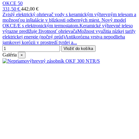
OKCE 50
331,50 €
442,00 €
Zvislý elektrický ohrievač vody s keramickým výhrevným telesom a
možnosťou inštalácie v blízkosti odberných miest. Nový model
OKCE/E s elektronickým termostatom.Keramické výhrevné teleso
výrazne predlžuje životnosť ohrievačaMožnost využitia nízkej tarify
elektrickej energie (nočný prúd)Antikorózna vrstva nepodlieha
jamkovej korózii v prostredí tvrdej a...
Vložiť do košíka
Galéria
×