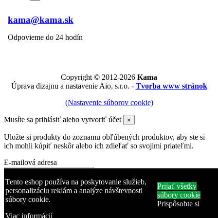
kama@kama.sk
Odpovieme do 24 hodín
Copyright © 2012-2026
Kama
Úprava dizajnu a nastavenie Aio, s.r.o. -
Tvorba www stránok
(Nastavenie súborov cookie)
Musíte sa prihlásiť alebo vytvoriť účet
×
Uložte si produkty do zoznamu obľúbených produktov, aby ste si
ich mohli kúpiť neskôr alebo ich zdieľať so svojimi priateľmi.
E-mailová adresa
Heslo
Tento eshop používa na poskytovanie služieb,
Prijať všetky
personalizáciu reklám a analýze návštevnosti
súbory cookie
súbory cookie.
Zabudli ste heslo?
Prispôsobte si
Prihlásiť sa
Viac informácií