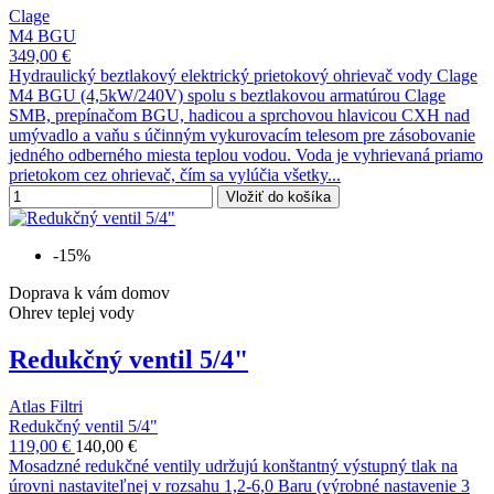
Clage
M4 BGU
349,00 €
Hydraulický beztlakový elektrický prietokový ohrievač vody Clage
M4 BGU (4,5kW/240V) spolu s beztlakovou armatúrou Clage
SMB, prepínačom BGU, hadicou a sprchovou hlavicou CXH nad
umývadlo a vaňu s účinným vykurovacím telesom pre zásobovanie
jedného odberného miesta teplou vodou. Voda je vyhrievaná priamo
prietokom cez ohrievač, čím sa vylúčia všetky...
Vložiť do košíka
-15%
Doprava k vám domov
Ohrev teplej vody
Redukčný ventil 5/4"
Atlas Filtri
Redukčný ventil 5/4"
119,00 €
140,00 €
Mosadzné redukčné ventily udržujú konštantný výstupný tlak na
úrovni nastaviteľnej v rozsahu 1,2-6,0 Baru (výrobné nastavenie 3