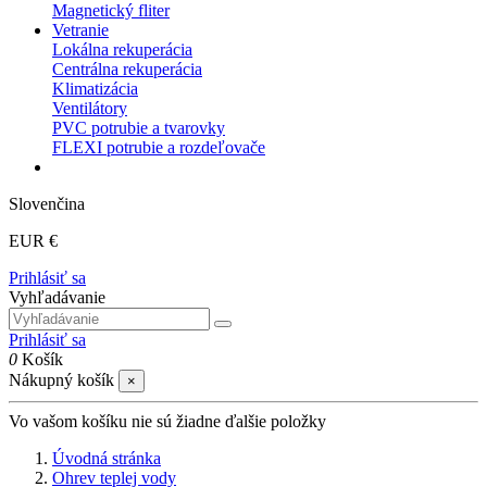
Magnetický fliter
Vetranie
Lokálna rekuperácia
Centrálna rekuperácia
Klimatizácia
Ventilátory
PVC potrubie a tvarovky
FLEXI potrubie a rozdeľovače
Slovenčina
EUR €
Prihlásiť sa
Vyhľadávanie
Prihlásiť sa
0
Košík
Nákupný košík
×
Vo vašom košíku nie sú žiadne ďalšie položky
Úvodná stránka
Ohrev teplej vody