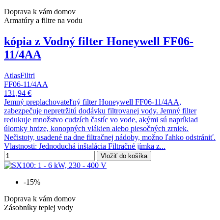
Doprava k vám domov
Armatúry a filtre na vodu
kópia z Vodný filter Honeywell FF06-
11/4AA
AtlasFiltri
FF06-11/4AA
131,94 €
Jemný preplachovateľný filter Honeywell FF06-11/4AA,
zabezpečuje nepretržitú dodávku filtrovanej vody. Jemný filter
redukuje množstvo cudzích častíc vo vode, akými sú napríklad
úlomky hrdze, konopných vlákien alebo piesočných zrniek.
Nečistoty, usadené na dne filtračnej nádoby, možno ľahko odstrániť.
Vlastnosti: Jednoduchá inštalácia Filtračné jímka z...
Vložiť do košíka
-15%
Doprava k vám domov
Zásobníky teplej vody