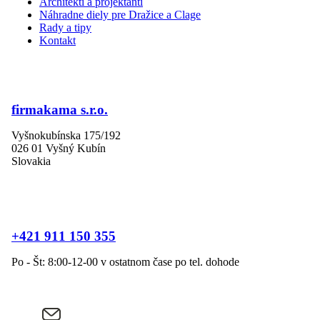
Architekti a projektanti
Náhradne diely pre Dražice a Clage
Rady a tipy
Kontakt
firmakama s.r.o.
Vyšnokubínska 175/192
026 01 Vyšný Kubín
Slovakia
+421 911 150 355
Po - Št: 8:00-12-00 v ostatnom čase po tel. dohode