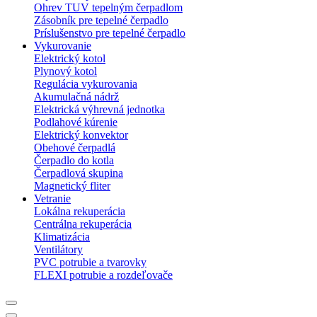
Ohrev TUV tepelným čerpadlom
Zásobník pre tepelné čerpadlo
Príslušenstvo pre tepelné čerpadlo
Vykurovanie
Elektrický kotol
Plynový kotol
Regulácia vykurovania
Akumulačná nádrž
Elektrická výhrevná jednotka
Podlahové kúrenie
Elektrický konvektor
Obehové čerpadlá
Čerpadlo do kotla
Čerpadlová skupina
Magnetický fliter
Vetranie
Lokálna rekuperácia
Centrálna rekuperácia
Klimatizácia
Ventilátory
PVC potrubie a tvarovky
FLEXI potrubie a rozdeľovače