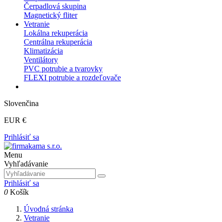
Čerpadlová skupina
Magnetický fliter
Vetranie
Lokálna rekuperácia
Centrálna rekuperácia
Klimatizácia
Ventilátory
PVC potrubie a tvarovky
FLEXI potrubie a rozdeľovače
Slovenčina
EUR €
Prihlásiť sa
Menu
Vyhľadávanie
Prihlásiť sa
0
Košík
Úvodná stránka
Vetranie