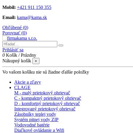
Mobil:
+421 911 150 355
Email:
kama@kama.sk
Obľúbené (
0
)
Porovnať (
0
)
Prihlásiť sa
0
Košík
/
Prázdny
Nákupný košík
×
Vo vašom košíku nie sú žiadne ďalšie položky
Akcie a zľavy
CLAGE
M - malý prietokový ohrievač
C - kompaktný prietokový ohrievač
D - komfortný prietokový ohrievač
Integrovaný prietokový ohrievač
Zásobníky teplej vody
Systém pitnej vody ZIP
Vodovodné batérie
Diaľkové ovládanie a Wifi