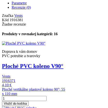
Parametre
Recenzie
(0)
Značka
Vents
Kód
1916381
Žiadne recenzie
Produkty v rovnakej kategórii: 16
Doprava k vám domov
PVC potrubie a tvarovky
Ploché PVC koleno V90°
Vents
1916371
4,10 €
Ploché vertikálne plastové koleno 90°; 55
x 110 mm
Vložiť do košíka