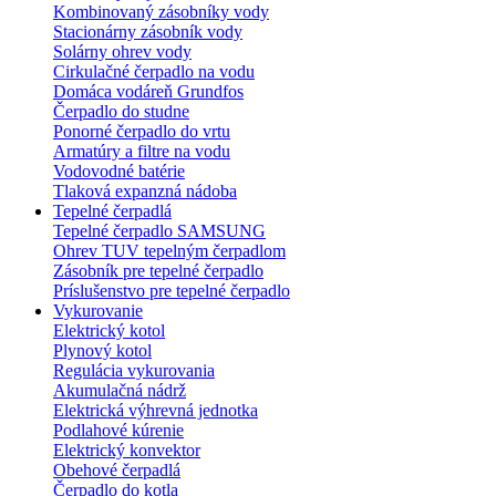
Kombinovaný zásobníky vody
Stacionárny zásobník vody
Solárny ohrev vody
Cirkulačné čerpadlo na vodu
Domáca vodáreň Grundfos
Čerpadlo do studne
Ponorné čerpadlo do vrtu
Armatúry a filtre na vodu
Vodovodné batérie
Tlaková expanzná nádoba
Tepelné čerpadlá
Tepelné čerpadlo SAMSUNG
Ohrev TUV tepelným čerpadlom
Zásobník pre tepelné čerpadlo
Príslušenstvo pre tepelné čerpadlo
Vykurovanie
Elektrický kotol
Plynový kotol
Regulácia vykurovania
Akumulačná nádrž
Elektrická výhrevná jednotka
Podlahové kúrenie
Elektrický konvektor
Obehové čerpadlá
Čerpadlo do kotla