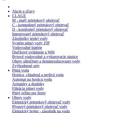
Akcie a zľavy
CLAGE
M - malý prietokový ohrievač
C - kompaktný prietokový ohrievač
D - komfortný prietokový ohrievač
Integrovaný prietokový ohrievač
Zásobníky teplej vody
Systém pitnej vody ZIP
Vodovodné batérie
Diaľkové ovládanie a Wifi
Bytové vodovodné a vykurovacie stanice
Ohrev ultračistej a demineralizovanej vody
Zvýhodnené sety
Pitná voda
Horúca, chladená a perlivá voda
Automat na horúcu vodu
Armatúry a doplnky
Filtrácia pitnej vody
Pitný režim pre firmy
Ohrev vody
Elektrický prietokový ohrievač vody
Plynový prietokový ohrievač vody
Elektrický bojler - zásobník na vodu