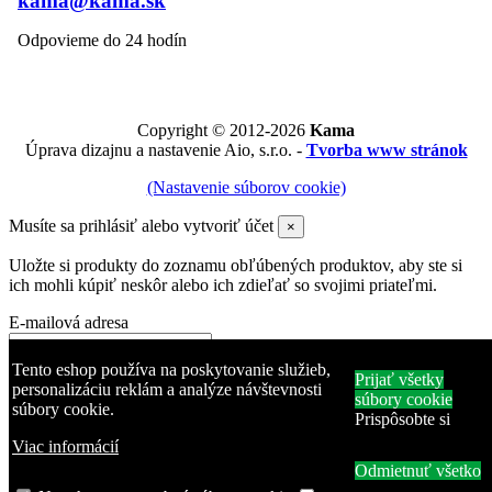
kama@kama.sk
Odpovieme do 24 hodín
Copyright © 2012-2026
Kama
Úprava dizajnu a nastavenie Aio, s.r.o. -
Tvorba www stránok
(Nastavenie súborov cookie)
Musíte sa prihlásiť alebo vytvoriť účet
×
Uložte si produkty do zoznamu obľúbených produktov, aby ste si
ich mohli kúpiť neskôr alebo ich zdieľať so svojimi priateľmi.
E-mailová adresa
Heslo
Tento eshop používa na poskytovanie služieb,
Prijať všetky
personalizáciu reklám a analýze návštevnosti
súbory cookie
Zabudli ste heslo?
súbory cookie.
Prispôsobte si
Prihlásiť sa
Viac informácií
Žiadny účet? Vytvorte si ho tu
Odmietnuť všetko
Produkt bol pridaný do zoznamu obľúbených produktov