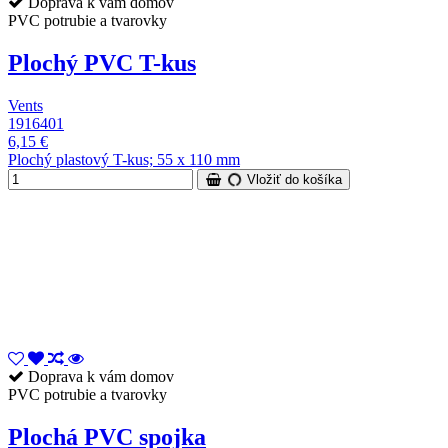
Doprava k vám domov
PVC potrubie a tvarovky
Plochý PVC T-kus
Vents
1916401
6,15 €
Plochý plastový T-kus; 55 x 110 mm
Vložiť do košíka
Doprava k vám domov
PVC potrubie a tvarovky
Plochá PVC spojka