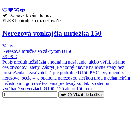
Doprava k vám domov
FLEXI potrubie a rozdeľovače
Nerezová vonkajšia mriežka 150
Vents
Nerezová mriežka so zákrytom D150
39,98 €
Popis produktu:Žalúzia vhodná na nasávanie, alebo výfuk priamo
cez obvodovú steny. Zákryt je vhodný hlavne na rovné steny bez
prestrešenia.– zasúvateľná pre podrubie D150 PVC– vyrobené z
nerezovej ocele.– je opatrená nerezovou sieťkou proti mechanickým
nečistotám– gumové tesnenia pre tesný kontakt so stenou.–
vyrábané vo verziách Ø100, 125 alebo 150 mm...
Vložiť do košíka