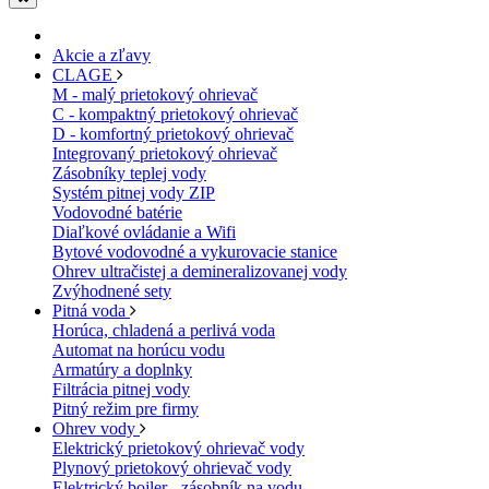
Akcie a zľavy
CLAGE
M - malý prietokový ohrievač
C - kompaktný prietokový ohrievač
D - komfortný prietokový ohrievač
Integrovaný prietokový ohrievač
Zásobníky teplej vody
Systém pitnej vody ZIP
Vodovodné batérie
Diaľkové ovládanie a Wifi
Bytové vodovodné a vykurovacie stanice
Ohrev ultračistej a demineralizovanej vody
Zvýhodnené sety
Pitná voda
Horúca, chladená a perlivá voda
Automat na horúcu vodu
Armatúry a doplnky
Filtrácia pitnej vody
Pitný režim pre firmy
Ohrev vody
Elektrický prietokový ohrievač vody
Plynový prietokový ohrievač vody
Elektrický bojler - zásobník na vodu