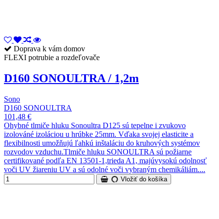
Doprava k vám domov
FLEXI potrubie a rozdeľovače
D160 SONOULTRA / 1,2m
Sono
D160 SONOULTRA
101,48 €
Ohybné tlmiče hluku Sonoultra D125 sú tepelne i zvukovo
izolováné izoláciou u hrúbke 25mm. Vďaka svojej elasticite a
flexibilnosti umožňujú ľahkú inštaláciu do kruhových systémov
rozvodov vzduchu.Tlmiče hluku SONOULTRA sú požiarne
certifikované podľa EN 13501-1,trieda A1, majúvysokú odolnosť
voči UV žiareniu UV a sú odolné voči vybraným chemikáliám....
Vložiť do košíka