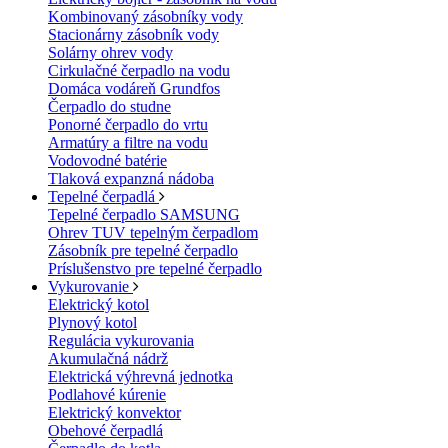
Kombinovaný zásobníky vody
Stacionárny zásobník vody
Solárny ohrev vody
Cirkulačné čerpadlo na vodu
Domáca vodáreň Grundfos
Čerpadlo do studne
Ponorné čerpadlo do vrtu
Armatúry a filtre na vodu
Vodovodné batérie
Tlaková expanzná nádoba
Tepelné čerpadlá
Tepelné čerpadlo SAMSUNG
Ohrev TUV tepelným čerpadlom
Zásobník pre tepelné čerpadlo
Príslušenstvo pre tepelné čerpadlo
Vykurovanie
Elektrický kotol
Plynový kotol
Regulácia vykurovania
Akumulačná nádrž
Elektrická výhrevná jednotka
Podlahové kúrenie
Elektrický konvektor
Obehové čerpadlá