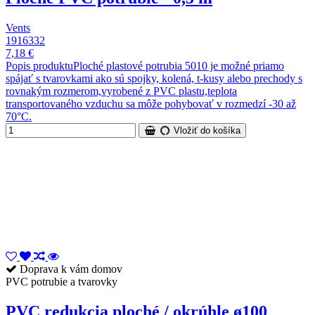
Vents
1916332
7,18 €
Popis produktuPloché plastové potrubia 5010 je možné priamo
spájať s tvarovkami ako sú spojky, kolená, t-kusy alebo prechody s
rovnakým rozmerom,vyrobené z PVC plastu,teplota
transportovaného vzduchu sa môže pohybovať v rozmedzí -30 až
70°C.
Vložiť do košíka
Doprava k vám domov
PVC potrubie a tvarovky
PVC redukcia ploché / okrúhle ø100