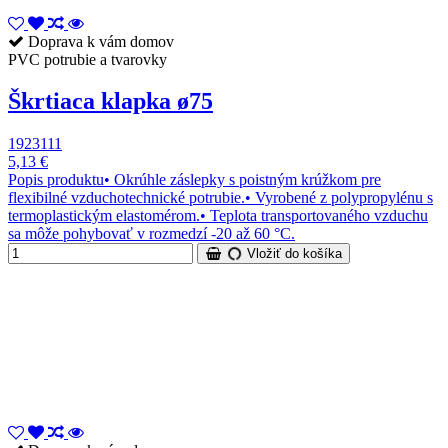
Doprava k vám domov
PVC potrubie a tvarovky
Škrtiaca klapka ø75
1923111
5,13 €
Popis produktu• Okrúhle záslepky s poistným krúžkom pre
flexibilné vzduchotechnické potrubie.• Vyrobené z polypropylénu s
termoplastickým elastomérom.• Teplota transportovaného vzduchu
sa môže pohybovať v rozmedzí -20 až 60 °C.
Vložiť do košíka