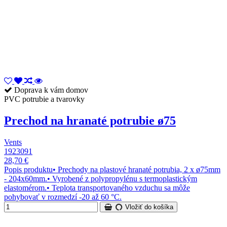
Doprava k vám domov
PVC potrubie a tvarovky
Prechod na hranaté potrubie ø75
Vents
1923091
28,70 €
Popis produktu• Prechody na plastové hranaté potrubia, 2 x ø75mm
- 204x60mm.• Vyrobené z polypropylénu s termoplastickým
elastomérom.• Teplota transportovaného vzduchu sa môže
pohybovať v rozmedzí -20 až 60 °C.
Vložiť do košíka