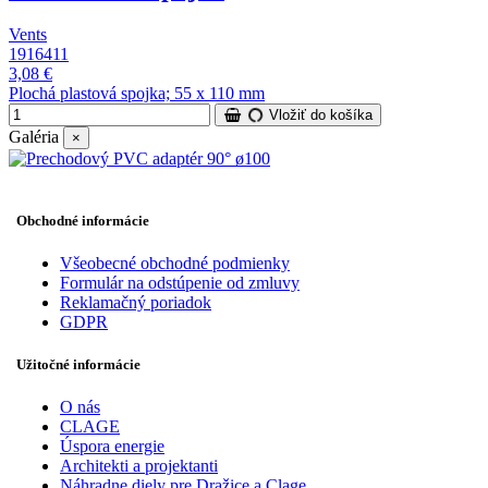
Vents
1916411
3,08 €
Plochá plastová spojka; 55 x 110 mm
Vložiť do košíka
Galéria
×
Obchodné informácie
Všeobecné obchodné podmienky
Formulár na odstúpenie od zmluvy
Reklamačný poriadok
GDPR
Užitočné informácie
O nás
CLAGE
Úspora energie
Architekti a projektanti
Náhradne diely pre Dražice a Clage