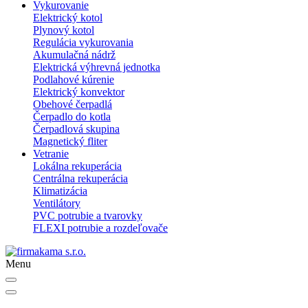
Vykurovanie
Elektrický kotol
Plynový kotol
Regulácia vykurovania
Akumulačná nádrž
Elektrická výhrevná jednotka
Podlahové kúrenie
Elektrický konvektor
Obehové čerpadlá
Čerpadlo do kotla
Čerpadlová skupina
Magnetický fliter
Vetranie
Lokálna rekuperácia
Centrálna rekuperácia
Klimatizácia
Ventilátory
PVC potrubie a tvarovky
FLEXI potrubie a rozdeľovače
Menu