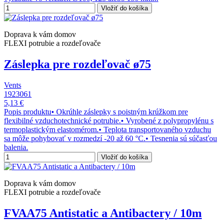
Vložiť do košíka
Doprava k vám domov
FLEXI potrubie a rozdeľovače
Záslepka pre rozdeľovač ø75
Vents
1923061
5,13 €
Popis produktu• Okrúhle záslepky s poistným krúžkom pre
flexibilné vzduchotechnické potrubie.• Vyrobené z polypropylénu s
termoplastickým elastomérom.• Teplota transportovaného vzduchu
sa môže pohybovať v rozmedzí -20 až 60 °C.• Tesnenia sú súčasťou
balenia.
Vložiť do košíka
Doprava k vám domov
FLEXI potrubie a rozdeľovače
FVAA75 Antistatic a Antibactery / 10m