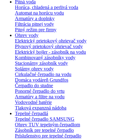
Pitná voda
Horúca, chladená a perlivá voda
Automat na horúcu vodu
Armatúry a doplnky
Filtrácia pitnej vody
Pitný režim pre firmy
Ohrev vody
Elektrický prietokový ohrievač vody
Plynový prietokový ohrievač vody
Elektrický bojler - zásobník na vodu
Kombinovaný zásobníky vody
Stacionárny zásobník vody
Solárny ohrev vody
Cirkulačné čerpadlo na vodu
Domáca vodáreň Grundfos
Čerpadlo do studne
Ponorné čerpadlo do vrtu
Armatúry a filtre na vodu
Vodovodné batérie
Tlaková expanzná nádoba
Tepelné čerpadlá
Tepelné čerpadlo SAMSUNG
Ohrev TUV tepelným čerpadlom
Zásobník pre tepelné čerpadlo
Príslušenstvo pre tepelné čerpadlo