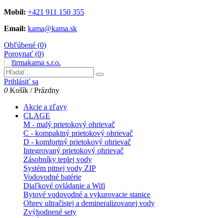
Mobil:
+421 911 150 355
Email:
kama@kama.sk
Obľúbené (
0
)
Porovnať (
0
)
Prihlásiť sa
0
Košík
/
Prázdny
Akcie a zľavy
CLAGE
M - malý prietokový ohrievač
C - kompaktný prietokový ohrievač
D - komfortný prietokový ohrievač
Integrovaný prietokový ohrievač
Zásobníky teplej vody
Systém pitnej vody ZIP
Vodovodné batérie
Diaľkové ovládanie a Wifi
Bytové vodovodné a vykurovacie stanice
Ohrev ultračistej a demineralizovanej vody
Zvýhodnené sety