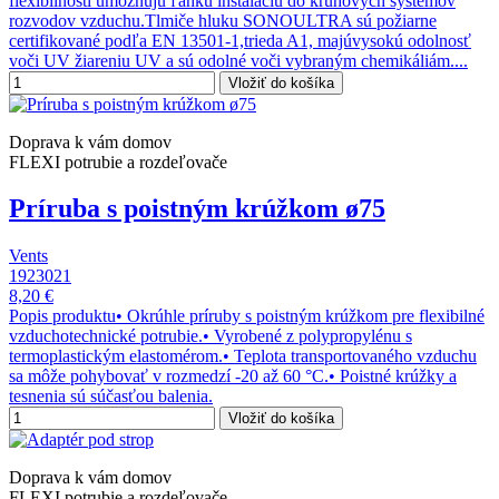
flexibilnosti umožňujú ľahkú inštaláciu do kruhových systémov
rozvodov vzduchu.Tlmiče hluku SONOULTRA sú požiarne
certifikované podľa EN 13501-1,trieda A1, majúvysokú odolnosť
voči UV žiareniu UV a sú odolné voči vybraným chemikáliám....
Vložiť do košíka
Doprava k vám domov
FLEXI potrubie a rozdeľovače
Príruba s poistným krúžkom ø75
Vents
1923021
8,20 €
Popis produktu• Okrúhle príruby s poistným krúžkom pre flexibilné
vzduchotechnické potrubie.• Vyrobené z polypropylénu s
termoplastickým elastomérom.• Teplota transportovaného vzduchu
sa môže pohybovať v rozmedzí -20 až 60 °C.• Poistné krúžky a
tesnenia sú súčasťou balenia.
Vložiť do košíka
Doprava k vám domov
FLEXI potrubie a rozdeľovače