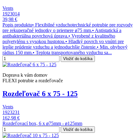
Vents
1923014
39,98 €
Popis produktu• Flexibilné vzduchotechnické potrubie pre rozvody
pre rekuperačné jednotky o priemere ø75 mm.• Antistatická a
antibakteriálna povrchová úprava.• Vyrobené z kvalitného
polyetylénu s vysokou hustotou.• Hladký povrch vo vnútri pre
lepšie prúdenie vzduchu a jednoduchšie čistenie.• Min. ohybový
rádius 150 mm.• Teplota transportovaného vzduchu sa...
Vložiť do košíka
Doprava k vám domov
FLEXI potrubie a rozdeľovače
Rozdeľovač 6 x 75 - 125
Vents
1923231
162,98 €
Rozdeľovací box, 6 x ø75mm - ø125mm
Vložiť do košíka