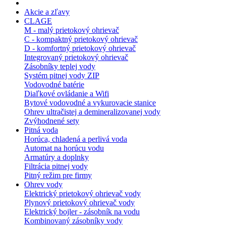
Akcie a zľavy
CLAGE
M - malý prietokový ohrievač
C - kompaktný prietokový ohrievač
D - komfortný prietokový ohrievač
Integrovaný prietokový ohrievač
Zásobníky teplej vody
Systém pitnej vody ZIP
Vodovodné batérie
Diaľkové ovládanie a Wifi
Bytové vodovodné a vykurovacie stanice
Ohrev ultračistej a demineralizovanej vody
Zvýhodnené sety
Pitná voda
Horúca, chladená a perlivá voda
Automat na horúcu vodu
Armatúry a doplnky
Filtrácia pitnej vody
Pitný režim pre firmy
Ohrev vody
Elektrický prietokový ohrievač vody
Plynový prietokový ohrievač vody
Elektrický bojler - zásobník na vodu
Kombinovaný zásobníky vody