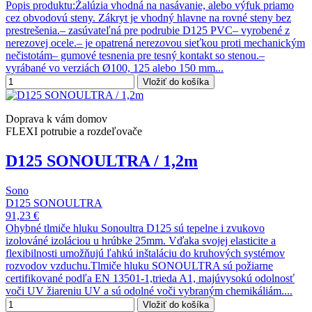
Popis produktu:Žalúzia vhodná na nasávanie, alebo výfuk priamo
cez obvodovú steny. Zákryt je vhodný hlavne na rovné steny bez
prestrešenia.– zasúvateľná pre podrubie D125 PVC– vyrobené z
nerezovej ocele.– je opatrená nerezovou sieťkou proti mechanickým
nečistotám– gumové tesnenia pre tesný kontakt so stenou.–
vyrábané vo verziách Ø100, 125 alebo 150 mm...
Vložiť do košíka
Doprava k vám domov
FLEXI potrubie a rozdeľovače
D125 SONOULTRA / 1,2m
Sono
D125 SONOULTRA
91,23 €
Ohybné tlmiče hluku Sonoultra D125 sú tepelne i zvukovo
izolováné izoláciou u hrúbke 25mm. Vďaka svojej elasticite a
flexibilnosti umožňujú ľahkú inštaláciu do kruhových systémov
rozvodov vzduchu.Tlmiče hluku SONOULTRA sú požiarne
certifikované podľa EN 13501-1,trieda A1, majúvysokú odolnosť
voči UV žiareniu UV a sú odolné voči vybraným chemikáliám....
Vložiť do košíka