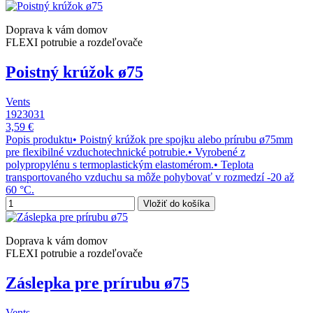
Doprava k vám domov
FLEXI potrubie a rozdeľovače
Poistný krúžok ø75
Vents
1923031
3,59 €
Popis produktu• Poistný krúžok pre spojku alebo prírubu ø75mm
pre flexibilné vzduchotechnické potrubie.• Vyrobené z
polypropylénu s termoplastickým elastomérom.• Teplota
transportovaného vzduchu sa môže pohybovať v rozmedzí -20 až
60 °C.
Vložiť do košíka
Doprava k vám domov
FLEXI potrubie a rozdeľovače
Záslepka pre prírubu ø75
Vents