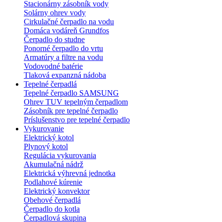
Stacionárny zásobník vody
Solárny ohrev vody
Cirkulačné čerpadlo na vodu
Domáca vodáreň Grundfos
Čerpadlo do studne
Ponorné čerpadlo do vrtu
Armatúry a filtre na vodu
Vodovodné batérie
Tlaková expanzná nádoba
Tepelné čerpadlá
Tepelné čerpadlo SAMSUNG
Ohrev TUV tepelným čerpadlom
Zásobník pre tepelné čerpadlo
Príslušenstvo pre tepelné čerpadlo
Vykurovanie
Elektrický kotol
Plynový kotol
Regulácia vykurovania
Akumulačná nádrž
Elektrická výhrevná jednotka
Podlahové kúrenie
Elektrický konvektor
Obehové čerpadlá
Čerpadlo do kotla
Čerpadlová skupina