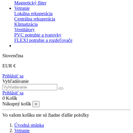
Magnetický fliter
Vetranie
Lokálna rekuperácia
Centrálna rekuperácia
Klimatizácia
Ventilátory
PVC potrubie a tvarovky
FLEXI potrubie a rozdeľovače
Slovenčina
EUR €
Prihlásiť sa
Vyhľadávanie
Prihlásiť sa
0
Košík
Nákupný košík
×
Vo vašom košíku nie sú žiadne ďalšie položky
Úvodná stránka
Vetranie