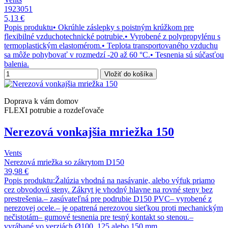
1923051
5,13 €
Popis produktu• Okrúhle záslepky s poistným krúžkom pre
flexibilné vzduchotechnické potrubie.• Vyrobené z polypropylénu s
termoplastickým elastomérom.• Teplota transportovaného vzduchu
sa môže pohybovať v rozmedzí -20 až 60 °C.• Tesnenia sú súčasťou
balenia.
Vložiť do košíka
Doprava k vám domov
FLEXI potrubie a rozdeľovače
Nerezová vonkajšia mriežka 150
Vents
Nerezová mriežka so zákrytom D150
39,98 €
Popis produktu:Žalúzia vhodná na nasávanie, alebo výfuk priamo
cez obvodovú steny. Zákryt je vhodný hlavne na rovné steny bez
prestrešenia.– zasúvateľná pre podrubie D150 PVC– vyrobené z
nerezovej ocele.– je opatrená nerezovou sieťkou proti mechanickým
nečistotám– gumové tesnenia pre tesný kontakt so stenou.–
vyrábané vo verziách Ø100, 125 alebo 150 mm...