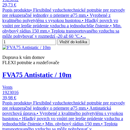
29,73 €
Popis produktu• Flexibilné vzduchotechnické potrubie pre rozvody
pre rekuperačné jednotky o priemere ø75 mm.• Vyrobené z
kvalitného polyetylénu s vysokou hustotou.• Hladký povrch vo
vnútri pre lepšie prúdenie vzduchu a jednoduchšie čistenie.• Min.
ohybový rádius 150 mm.• Teplota transportovaného vzduchu sa
môže pohybovať v rozmedzí -20 až 60 °C.•...
Vložiť do košíka
Doprava k vám domov
FLEXI potrubie a rozdeľovače
FVA75 Antistatic / 10m
Vents
1923016
39,98 €
Popis produktu• Flexibilné vzduchotechnické potrubie pre rozvody
pre rekuperačné jednotky o priemere ø75 mm.• Antistatická
povrchová úprava.• Vyrobené z kvalitného polyetylénu s vysokou
hustotou.• Hladký povrch vo vnútri pre lepšie prúdenie vzduchu a
jednoduchšie čistenie.• Min. ohybový rádius 150 mm.• Teplota
transportovaného vzduchu sa môže pohybovať v...