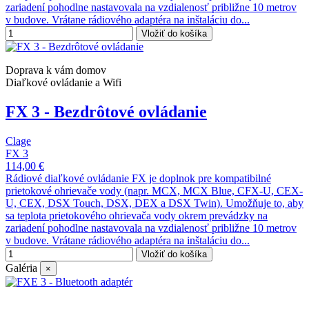
zariadení pohodlne nastavovala na vzdialenosť približne 10 metrov
v budove. Vrátane rádiového adaptéra na inštaláciu do...
Vložiť do košíka
Doprava k vám domov
Diaľkové ovládanie a Wifi
FX 3 - Bezdrôtové ovládanie
Clage
FX 3
114,00 €
Rádiové diaľkové ovládanie FX je doplnok pre kompatibilné
prietokové ohrievače vody (napr. MCX, MCX Blue, CFX-U, CEX-
U, CEX, DSX Touch, DSX, DEX a DSX Twin). Umožňuje to, aby
sa teplota prietokového ohrievača vody okrem prevádzky na
zariadení pohodlne nastavovala na vzdialenosť približne 10 metrov
v budove. Vrátane rádiového adaptéra na inštaláciu do...
Vložiť do košíka
Galéria
×