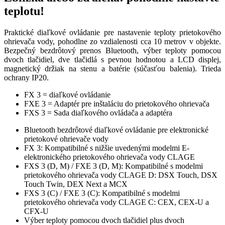
teplotu!
Praktické diaľkové ovládanie pre nastavenie teploty prietokového
ohrievača vody, pohodlne zo vzdialenosti cca 10 metrov v objekte.
Bezpečný bezdrôtový prenos Bluetooth, výber teploty pomocou
dvoch tlačidiel, dve tlačidlá s pevnou hodnotou a LCD displej,
magnetický držiak na stenu a batérie (súčasťou balenia). Trieda
ochrany IP20.
FX 3 = diaľkové ovládanie
FXE 3 = Adaptér pre inštaláciu do prietokového ohrievača
FXS 3 = Sada diaľkového ovládača a adaptéra
Bluetooth bezdrôtové diaľkové ovládanie pre elektronické
prietokové ohrievače vody
FX 3: Kompatibilné s nižšie uvedenými modelmi E-
elektronického prietokového ohrievača vody CLAGE
FXS 3 (D, M) / FXE 3 (D, M): Kompatibilné s modelmi
prietokového ohrievača vody CLAGE D: DSX Touch, DSX
Touch Twin, DEX Next a MCX
FXS 3 (C) / FXE 3 (C): Kompatibilné s modelmi
prietokového ohrievača vody CLAGE C: CEX, CEX-U a
CFX-U
Výber teploty pomocou dvoch tlačidiel plus dvoch