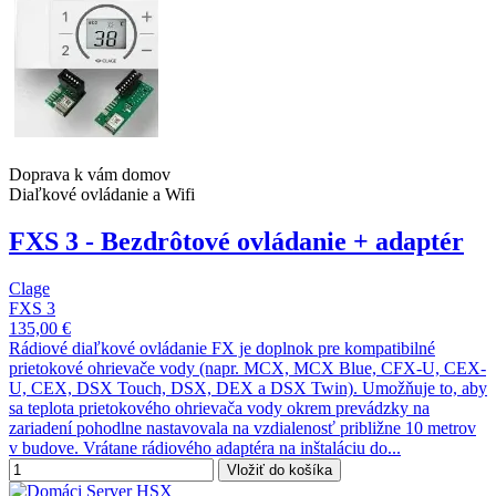
Doprava k vám domov
Diaľkové ovládanie a Wifi
FXS 3 - Bezdrôtové ovládanie + adaptér
Clage
FXS 3
135,00 €
Rádiové diaľkové ovládanie FX je doplnok pre kompatibilné
prietokové ohrievače vody (napr. MCX, MCX Blue, CFX-U, CEX-
U, CEX, DSX Touch, DSX, DEX a DSX Twin). Umožňuje to, aby
sa teplota prietokového ohrievača vody okrem prevádzky na
zariadení pohodlne nastavovala na vzdialenosť približne 10 metrov
v budove. Vrátane rádiového adaptéra na inštaláciu do...
Vložiť do košíka