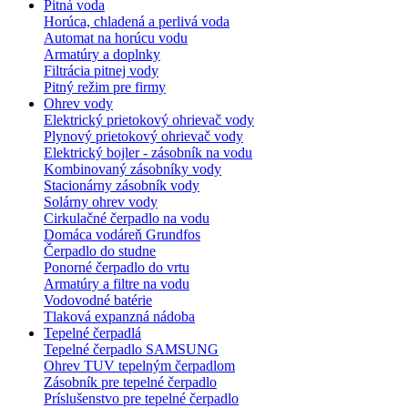
Pitná voda
Horúca, chladená a perlivá voda
Automat na horúcu vodu
Armatúry a doplnky
Filtrácia pitnej vody
Pitný režim pre firmy
Ohrev vody
Elektrický prietokový ohrievač vody
Plynový prietokový ohrievač vody
Elektrický bojler - zásobník na vodu
Kombinovaný zásobníky vody
Stacionárny zásobník vody
Solárny ohrev vody
Cirkulačné čerpadlo na vodu
Domáca vodáreň Grundfos
Čerpadlo do studne
Ponorné čerpadlo do vrtu
Armatúry a filtre na vodu
Vodovodné batérie
Tlaková expanzná nádoba
Tepelné čerpadlá
Tepelné čerpadlo SAMSUNG
Ohrev TUV tepelným čerpadlom
Zásobník pre tepelné čerpadlo
Príslušenstvo pre tepelné čerpadlo