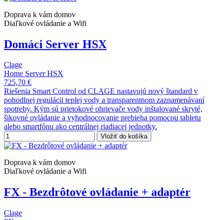
Doprava k vám domov
Diaľkové ovládanie a Wifi
Domáci Server HSX
Clage
Home Server HSX
725,70 €
Riešenia Smart Control od CLAGE nastavujú nový štandard v
pohodlnej regulácii teplej vody a transparentnom zaznamenávaní
spotreby. Kým sú prietokové ohrievače vody inštalované skryté,
šikovné ovládanie a vyhodnocovanie prebieha pomocou tabletu
alebo smartfónu ako centrálnej riadiacej jednotky.
Vložiť do košíka
Doprava k vám domov
Diaľkové ovládanie a Wifi
FX - Bezdrôtové ovládanie + adaptér
Clage