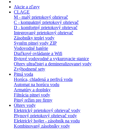
Akcie a zľavy
CLAGE
M - malý prietokový ohrievač
C - kompaktný prietokový ohrievač
D - komfortný prietokový ohrievač
Integrovaný prietokový ohrievač
Zásobníky teplej vody
Systém pitnej vody ZIP
Vodovodné batérie
Diaľkové ovládanie a Wifi
Bytové vodovodné a vykurovacie stanice
Ohrev ultračistej a demineralizovanej vody
Zvýhodnené sety
Pitná voda
Horúca, chladená a perlivá voda
Automat na horúcu vodu
Armatúry a doplnky
Filtrácia pitnej vody
Pitný režim pre firmy
Ohrev vody
Elektrický prietokový ohrievač vody
Plynový prietokový ohrievač vody
Elektrický bojler - zásobník na vodu
Kombinovaný zásobníky vody