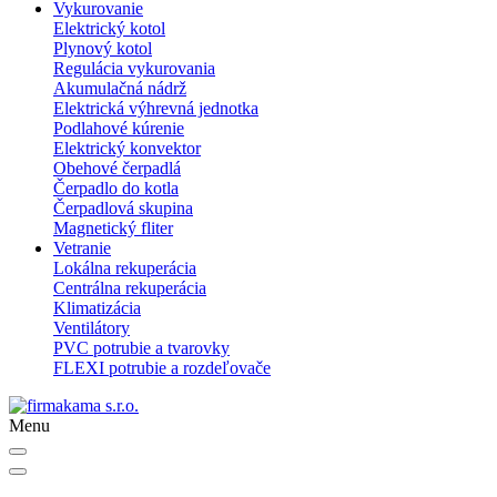
Vykurovanie
Elektrický kotol
Plynový kotol
Regulácia vykurovania
Akumulačná nádrž
Elektrická výhrevná jednotka
Podlahové kúrenie
Elektrický konvektor
Obehové čerpadlá
Čerpadlo do kotla
Čerpadlová skupina
Magnetický fliter
Vetranie
Lokálna rekuperácia
Centrálna rekuperácia
Klimatizácia
Ventilátory
PVC potrubie a tvarovky
FLEXI potrubie a rozdeľovače
Menu