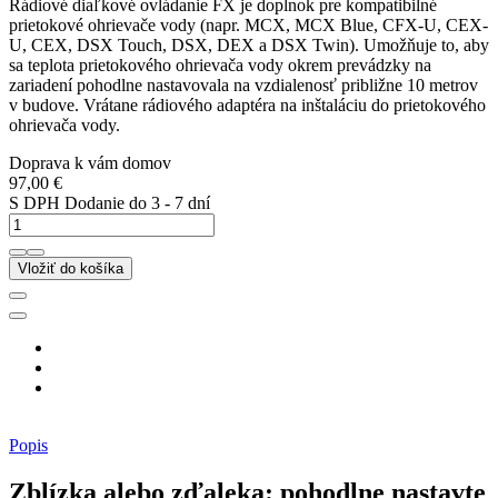
Rádiové diaľkové ovládanie FX je doplnok pre kompatibilné
prietokové ohrievače vody (napr. MCX, MCX Blue, CFX-U, CEX-
U, CEX, DSX Touch, DSX, DEX a DSX Twin). Umožňuje to, aby
sa teplota prietokového ohrievača vody okrem prevádzky na
zariadení pohodlne nastavovala na vzdialenosť približne 10 metrov
v budove. Vrátane rádiového adaptéra na inštaláciu do prietokového
ohrievača vody.
Doprava k vám domov
97,00 €
S DPH
Dodanie do 3 - 7 dní
Vložiť do košíka
Popis
Zblízka alebo zďaleka: pohodlne nastavte