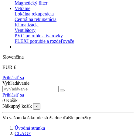
Magnetický fliter
Vetranie
Lokálna rekuperácia
Centrálna rekuperácia
Klimatizácia
Ventilátory
PVC potrubie a tvarovky
FLEXI potrubie a rozdeľovače
Slovenčina
EUR €
Prihlásiť sa
Vyhľadávanie
Prihlásiť sa
0
Košík
Nákupný košík
×
Vo vašom košíku nie sú žiadne ďalšie položky
Úvodná stránka
CLAGE