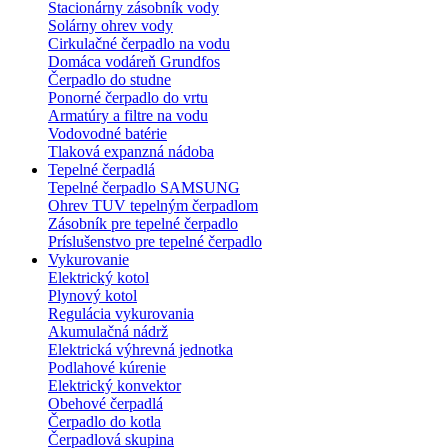
Stacionárny zásobník vody
Solárny ohrev vody
Cirkulačné čerpadlo na vodu
Domáca vodáreň Grundfos
Čerpadlo do studne
Ponorné čerpadlo do vrtu
Armatúry a filtre na vodu
Vodovodné batérie
Tlaková expanzná nádoba
Tepelné čerpadlá
Tepelné čerpadlo SAMSUNG
Ohrev TUV tepelným čerpadlom
Zásobník pre tepelné čerpadlo
Príslušenstvo pre tepelné čerpadlo
Vykurovanie
Elektrický kotol
Plynový kotol
Regulácia vykurovania
Akumulačná nádrž
Elektrická výhrevná jednotka
Podlahové kúrenie
Elektrický konvektor
Obehové čerpadlá
Čerpadlo do kotla
Čerpadlová skupina