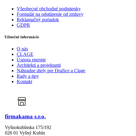
Všeobecné obchodné podmienky
Formulár na odstúpenie od zmluvy
Reklamačný poriadok
GDPR
Užitočné informácie
O nás
CLAGE
Úspora energie
Architekti a projektanti
Náhradne diely pre Dražice a Clage
Rady a tipy
Kontakt
firmakama s.r.o.
Vyšnokubínska 175/192
026 01 Vyšný Kubín