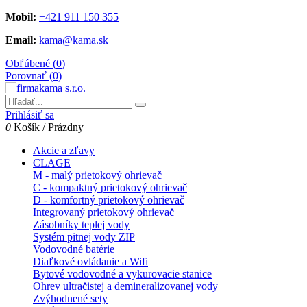
Mobil:
+421 911 150 355
Email:
kama@kama.sk
Obľúbené (
0
)
Porovnať (
0
)
Prihlásiť sa
0
Košík
/
Prázdny
Akcie a zľavy
CLAGE
M - malý prietokový ohrievač
C - kompaktný prietokový ohrievač
D - komfortný prietokový ohrievač
Integrovaný prietokový ohrievač
Zásobníky teplej vody
Systém pitnej vody ZIP
Vodovodné batérie
Diaľkové ovládanie a Wifi
Bytové vodovodné a vykurovacie stanice
Ohrev ultračistej a demineralizovanej vody
Zvýhodnené sety