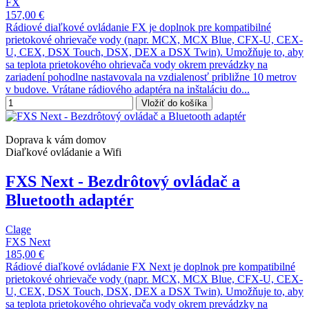
FX
157,00 €
Rádiové diaľkové ovládanie FX je doplnok pre kompatibilné
prietokové ohrievače vody (napr. MCX, MCX Blue, CFX-U, CEX-
U, CEX, DSX Touch, DSX, DEX a DSX Twin). Umožňuje to, aby
sa teplota prietokového ohrievača vody okrem prevádzky na
zariadení pohodlne nastavovala na vzdialenosť približne 10 metrov
v budove. Vrátane rádiového adaptéra na inštaláciu do...
Vložiť do košíka
Doprava k vám domov
Diaľkové ovládanie a Wifi
FXS Next - Bezdrôtový ovládač a
Bluetooth adaptér
Clage
FXS Next
185,00 €
Rádiové diaľkové ovládanie FX Next je doplnok pre kompatibilné
prietokové ohrievače vody (napr. MCX, MCX Blue, CFX-U, CEX-
U, CEX, DSX Touch, DSX, DEX a DSX Twin). Umožňuje to, aby
sa teplota prietokového ohrievača vody okrem prevádzky na