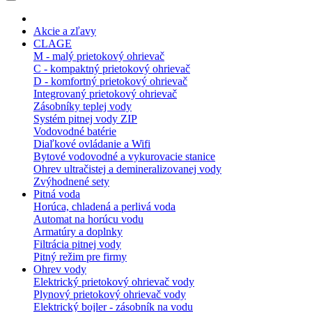
Akcie a zľavy
CLAGE
M - malý prietokový ohrievač
C - kompaktný prietokový ohrievač
D - komfortný prietokový ohrievač
Integrovaný prietokový ohrievač
Zásobníky teplej vody
Systém pitnej vody ZIP
Vodovodné batérie
Diaľkové ovládanie a Wifi
Bytové vodovodné a vykurovacie stanice
Ohrev ultračistej a demineralizovanej vody
Zvýhodnené sety
Pitná voda
Horúca, chladená a perlivá voda
Automat na horúcu vodu
Armatúry a doplnky
Filtrácia pitnej vody
Pitný režim pre firmy
Ohrev vody
Elektrický prietokový ohrievač vody
Plynový prietokový ohrievač vody
Elektrický bojler - zásobník na vodu