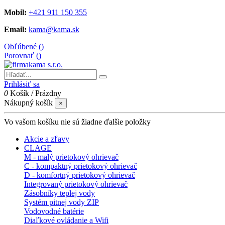
Mobil:
+421 911 150 355
Email:
kama@kama.sk
Obľúbené (
)
Porovnať (
)
Prihlásiť sa
0
Košík
/
Prázdny
Nákupný košík
×
Vo vašom košíku nie sú žiadne ďalšie položky
Akcie a zľavy
CLAGE
M - malý prietokový ohrievač
C - kompaktný prietokový ohrievač
D - komfortný prietokový ohrievač
Integrovaný prietokový ohrievač
Zásobníky teplej vody
Systém pitnej vody ZIP
Vodovodné batérie
Diaľkové ovládanie a Wifi