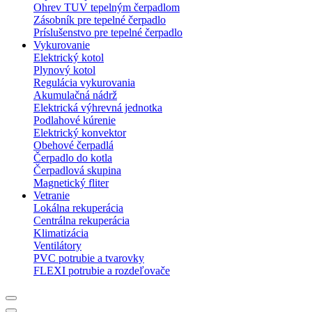
Ohrev TUV tepelným čerpadlom
Zásobník pre tepelné čerpadlo
Príslušenstvo pre tepelné čerpadlo
Vykurovanie
Elektrický kotol
Plynový kotol
Regulácia vykurovania
Akumulačná nádrž
Elektrická výhrevná jednotka
Podlahové kúrenie
Elektrický konvektor
Obehové čerpadlá
Čerpadlo do kotla
Čerpadlová skupina
Magnetický fliter
Vetranie
Lokálna rekuperácia
Centrálna rekuperácia
Klimatizácia
Ventilátory
PVC potrubie a tvarovky
FLEXI potrubie a rozdeľovače