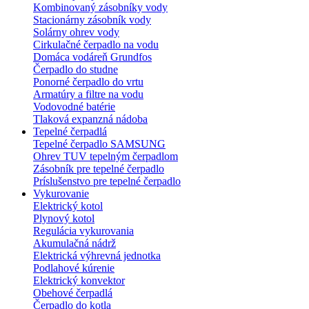
Kombinovaný zásobníky vody
Stacionárny zásobník vody
Solárny ohrev vody
Cirkulačné čerpadlo na vodu
Domáca vodáreň Grundfos
Čerpadlo do studne
Ponorné čerpadlo do vrtu
Armatúry a filtre na vodu
Vodovodné batérie
Tlaková expanzná nádoba
Tepelné čerpadlá
Tepelné čerpadlo SAMSUNG
Ohrev TUV tepelným čerpadlom
Zásobník pre tepelné čerpadlo
Príslušenstvo pre tepelné čerpadlo
Vykurovanie
Elektrický kotol
Plynový kotol
Regulácia vykurovania
Akumulačná nádrž
Elektrická výhrevná jednotka
Podlahové kúrenie
Elektrický konvektor
Obehové čerpadlá
Čerpadlo do kotla