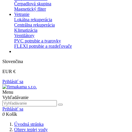
Čerpadlová skupina
Magnetický fliter
Vetranie
Lokálna rekuperácia
Centrálna rekuperácia
Klimatizácia
Ventilátory
PVC potrubie a tvarovky
FLEXI potrubie a rozdeľovače
Slovenčina
EUR €
Prihlásiť sa
Menu
Vyhľadávanie
Prihlásiť sa
0
Košík
Úvodná stránka
Ohrev teplej vody