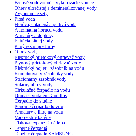
Bytové vodovodné a vykurovacie stanice
Ohrev ultračistej a demineralizovanej vody
Zvýhodnené sety
Pitná voda
Horúca, chladená a perlivá voda
Automat na horúcu vodu
Armatúry a doplnky
Filtrácia pitnej vody
Pitný režim pre firmy
Ohrev vody
Elektrický prietokový ohrievač vody
Plynový prietokový ohrievač vody
Elektrický bojler - zásobník na vodu
Kombinovaný zásobníky vody
Stacionárny zásobník vody
Solárny ohrev vody
Cirkulačné čerpadlo na vodu
Domáca vodáreň Grundfos
Čerpadlo do studne
Ponorné čerpadlo do vrtu
Armatúry a filtre na vodu
Vodovodné batérie
Tlaková expanzná nádoba
Tepelné čerpadlá
Tepelné čerpadlo SAMSUNG