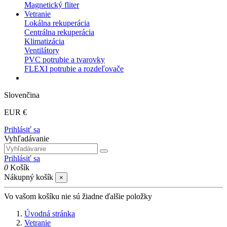
Magnetický fliter
Vetranie
Lokálna rekuperácia
Centrálna rekuperácia
Klimatizácia
Ventilátory
PVC potrubie a tvarovky
FLEXI potrubie a rozdeľovače
Slovenčina
EUR €
Prihlásiť sa
Vyhľadávanie
Prihlásiť sa
0
Košík
Nákupný košík
×
Vo vašom košíku nie sú žiadne ďalšie položky
Úvodná stránka
Vetranie