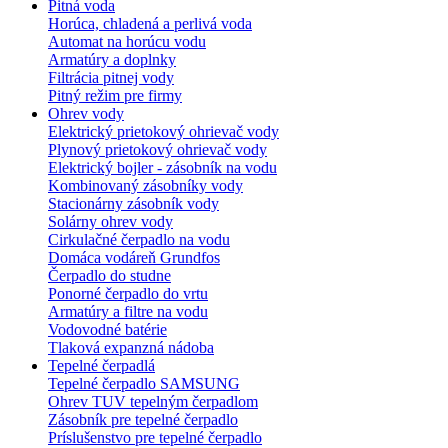
Pitná voda
Horúca, chladená a perlivá voda
Automat na horúcu vodu
Armatúry a doplnky
Filtrácia pitnej vody
Pitný režim pre firmy
Ohrev vody
Elektrický prietokový ohrievač vody
Plynový prietokový ohrievač vody
Elektrický bojler - zásobník na vodu
Kombinovaný zásobníky vody
Stacionárny zásobník vody
Solárny ohrev vody
Cirkulačné čerpadlo na vodu
Domáca vodáreň Grundfos
Čerpadlo do studne
Ponorné čerpadlo do vrtu
Armatúry a filtre na vodu
Vodovodné batérie
Tlaková expanzná nádoba
Tepelné čerpadlá
Tepelné čerpadlo SAMSUNG
Ohrev TUV tepelným čerpadlom
Zásobník pre tepelné čerpadlo
Príslušenstvo pre tepelné čerpadlo