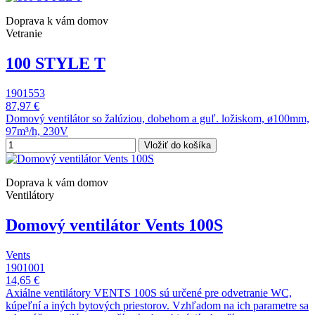
Doprava k vám domov
Vetranie
100 STYLE T
1901553
87,97 €
Domový ventilátor so žalúziou, dobehom a guľ. ložiskom, ø100mm,
97m³/h, 230V
Vložiť do košíka
Doprava k vám domov
Ventilátory
Domový ventilátor Vents 100S
Vents
1901001
14,65 €
Axiálne ventilátory VENTS 100S sú určené pre odvetranie WC,
kúpeľní a iných bytových priestorov. Vzhľadom na ich parametre sa