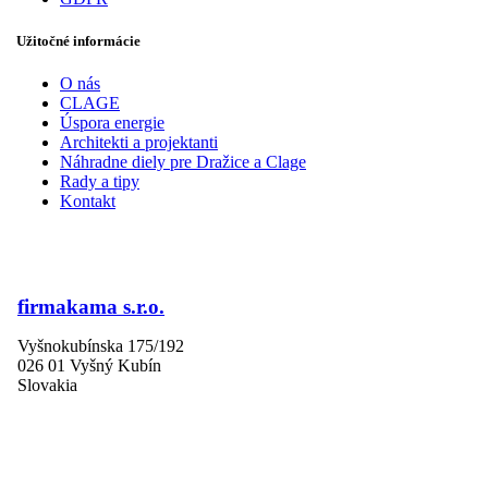
Užitočné informácie
O nás
CLAGE
Úspora energie
Architekti a projektanti
Náhradne diely pre Dražice a Clage
Rady a tipy
Kontakt
firmakama s.r.o.
Vyšnokubínska 175/192
026 01 Vyšný Kubín
Slovakia