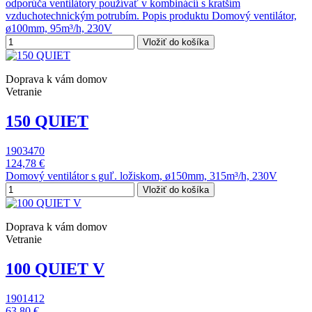
odporúča ventilátory používať v kombinácií s kratším
vzduchotechnickým potrubím. Popis produktu Domový ventilátor,
ø100mm, 95m³/h, 230V
Vložiť do košíka
Doprava k vám domov
Vetranie
150 QUIET
1903470
124,78 €
Domový ventilátor s guľ. ložiskom, ø150mm, 315m³/h, 230V
Vložiť do košíka
Doprava k vám domov
Vetranie
100 QUIET V
1901412
63,80 €