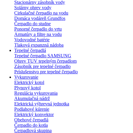
Stacionárny zásobník vody
Solárny ohrev vody
Cirkulačné čerpadlo na vodu
Domáca vodáreň Grundfos
Čerpadlo do studne
Ponorné čerpadlo do vrtu
Armatúry a filtre na vodu
Vodovodné batérie
Tlaková expanzná nádoba
Tepelné čerpadlá
Tepelné čerpadlo SAMSUNG
Ohrev TUV tepelným čerpadlom
Zásobník pre tepelné čerpadlo
Príslušenstvo pre tepelné čerpadlo
Vykurovanie
Elektrický kotol
Plynový kotol
Regulácia vykurovania
Akumulačná nádrž
Elektrická výhrevná jednotka
Podlahové kúrenie
Elektrický konvektor
Obehové čerpadlá
Čerpadlo do kotla
Čerpadlová skupina