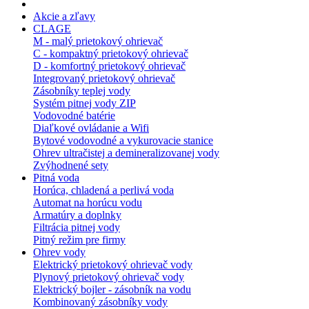
Akcie a zľavy
CLAGE
M - malý prietokový ohrievač
C - kompaktný prietokový ohrievač
D - komfortný prietokový ohrievač
Integrovaný prietokový ohrievač
Zásobníky teplej vody
Systém pitnej vody ZIP
Vodovodné batérie
Diaľkové ovládanie a Wifi
Bytové vodovodné a vykurovacie stanice
Ohrev ultračistej a demineralizovanej vody
Zvýhodnené sety
Pitná voda
Horúca, chladená a perlivá voda
Automat na horúcu vodu
Armatúry a doplnky
Filtrácia pitnej vody
Pitný režim pre firmy
Ohrev vody
Elektrický prietokový ohrievač vody
Plynový prietokový ohrievač vody
Elektrický bojler - zásobník na vodu
Kombinovaný zásobníky vody