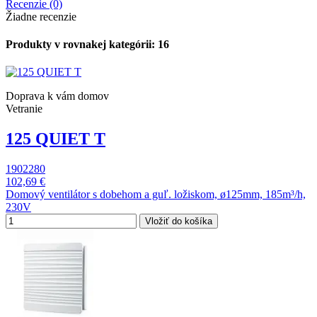
Recenzie (0)
Žiadne recenzie
Produkty v rovnakej kategórii: 16
Doprava k vám domov
Vetranie
125 QUIET T
1902280
102,69 €
Domový ventilátor s dobehom a guľ. ložiskom, ø125mm, 185m³/h,
230V
Vložiť do košíka