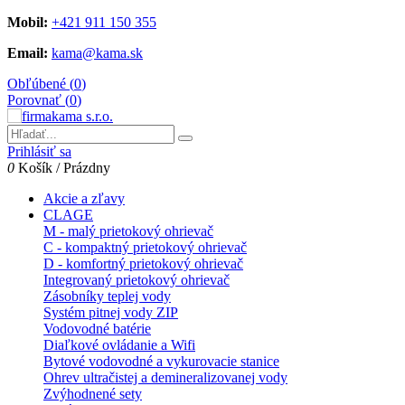
Mobil:
+421 911 150 355
Email:
kama@kama.sk
Obľúbené (
0
)
Porovnať (
0
)
Prihlásiť sa
0
Košík
/
Prázdny
Akcie a zľavy
CLAGE
M - malý prietokový ohrievač
C - kompaktný prietokový ohrievač
D - komfortný prietokový ohrievač
Integrovaný prietokový ohrievač
Zásobníky teplej vody
Systém pitnej vody ZIP
Vodovodné batérie
Diaľkové ovládanie a Wifi
Bytové vodovodné a vykurovacie stanice
Ohrev ultračistej a demineralizovanej vody
Zvýhodnené sety