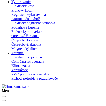
Vykurovanie
Elektrický kotol
Plynový kotol
Regulácia vykurovania
Akumulačná nádrž
Elektrická výhrevná jednotka
Podlahové kúrenie
Elektrický konvektor
Obehové čerpadlá
Čerpadlo do kotla
Čerpadlová skupina
Magnetický fliter
Vetranie
Lokálna rekuperácia
Centrálna rekuperácia
Klimatizácia
Ventilátory
PVC potrubie a tvarovky
FLEXI potrubie a rozdeľovače
Menu