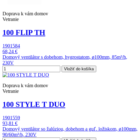
Doprava k vám domov
Vetranie
100 FLIP TH
1901584
68,24 €
Domový ventilátor s dobehom, hygrostatom, ø100mm, 85m³/h,
230V
Vložiť do košíka
Doprava k vám domov
Vetranie
100 STYLE T DUO
1901559
93,81 €
Domový ventilátor so žalúziou, dobehom a guľ. ložiskom, ø100mm,
90/60m³/h, 230V