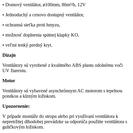
• Domový ventilátor, ø100mm, 86m³/h, 12V
• Jednoduchý a cenovo dostupný ventilátor,
• ochranná sieťka proti hmyzu,
• možnosť doplnenia spätnej klapky KO,
• veľmi tenký predný kryt.
Dizajn
Ventilátory sú vyrobené z kvalitného ABS plastu odolnému voči
UV žiareniu.
Motor
Ventilátory sú vybavené asynchrónnym AC motorom s tepelnou
poistkou a klzným ložiskom.
Upozornenie:
V prípade montáže do stropu alebo pri využívaní ventilátora k
nepretržitej dlhodobej prevádzke sa odporúča použitie ventilátora s
guličkovým ložiskom.