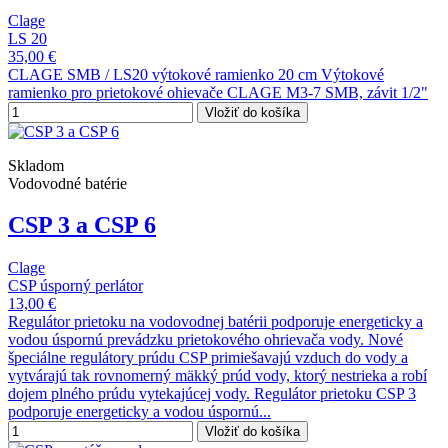
Clage
LS 20
35,00 €
CLAGE SMB / LS20 výtokové ramienko 20 cm Výtokové
ramienko pro prietokové ohievače CLAGE M3-7 SMB, závit 1/2"
Vložiť do košíka
Skladom
Vodovodné batérie
CSP 3 a CSP 6
Clage
CSP úsporný perlátor
13,00 €
Regulátor prietoku na vodovodnej batérii podporuje energeticky a
vodou úspornú prevádzku prietokového ohrievača vody. Nové
špeciálne regulátory prúdu CSP primiešavajú vzduch do vody a
vytvárajú tak rovnomerný mäkký prúd vody, ktorý nestrieka a robí
dojem plného prúdu vytekajúcej vody. Regulátor prietoku CSP 3
podporuje energeticky a vodou úspornú...
Vložiť do košíka