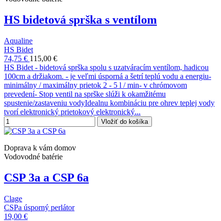
HS bidetová sprška s ventílom
Aqualine
HS Bidet
74,75 €
115,00 €
HS Bidet - bidetová sprška spolu s uzatváracím ventílom, hadicou
100cm a držiakom. - je veľmi úsporná a šetrí teplú vodu a energiu-
minimálny / maximálny prietok 2 - 5 l / min- v chrómovom
prevedení- Stop ventil na sprške slúži k okamžitému
spustenie/zastaveniu vodyIdealnu kombináciu pre ohrev teplej vody
tvorí elektronický prietokový elektronický...
Vložiť do košíka
Doprava k vám domov
Vodovodné batérie
CSP 3a a CSP 6a
Clage
CSPa úsporný perlátor
19,00 €