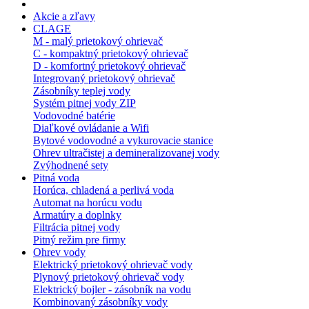
Akcie a zľavy
CLAGE
M - malý prietokový ohrievač
C - kompaktný prietokový ohrievač
D - komfortný prietokový ohrievač
Integrovaný prietokový ohrievač
Zásobníky teplej vody
Systém pitnej vody ZIP
Vodovodné batérie
Diaľkové ovládanie a Wifi
Bytové vodovodné a vykurovacie stanice
Ohrev ultračistej a demineralizovanej vody
Zvýhodnené sety
Pitná voda
Horúca, chladená a perlivá voda
Automat na horúcu vodu
Armatúry a doplnky
Filtrácia pitnej vody
Pitný režim pre firmy
Ohrev vody
Elektrický prietokový ohrievač vody
Plynový prietokový ohrievač vody
Elektrický bojler - zásobník na vodu
Kombinovaný zásobníky vody