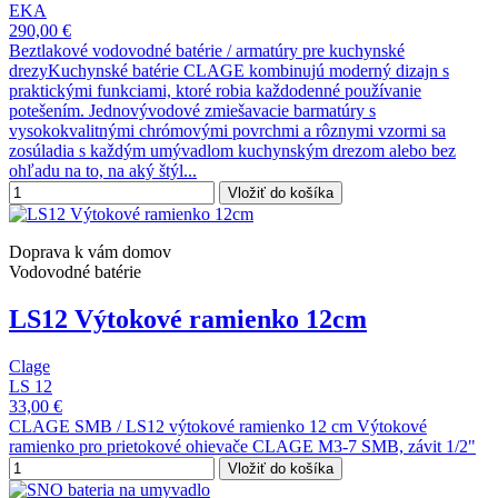
EKA
290,00 €
Beztlakové vodovodné batérie / armatúry pre kuchynské
drezyKuchynské batérie CLAGE kombinujú moderný dizajn s
praktickými funkciami, ktoré robia každodenné používanie
potešením. Jednovývodové zmiešavacie barmatúry s
vysokokvalitnými chrómovými povrchmi a rôznymi vzormi sa
zosúladia s každým umývadlom kuchynským drezom alebo bez
ohľadu na to, na aký štýl...
Vložiť do košíka
Doprava k vám domov
Vodovodné batérie
LS12 Výtokové ramienko 12cm
Clage
LS 12
33,00 €
CLAGE SMB / LS12 výtokové ramienko 12 cm Výtokové
ramienko pro prietokové ohievače CLAGE M3-7 SMB, závit 1/2"
Vložiť do košíka