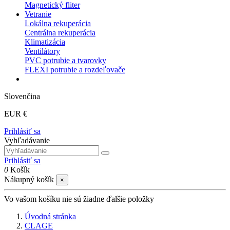
Magnetický fliter
Vetranie
Lokálna rekuperácia
Centrálna rekuperácia
Klimatizácia
Ventilátory
PVC potrubie a tvarovky
FLEXI potrubie a rozdeľovače
Slovenčina
EUR €
Prihlásiť sa
Vyhľadávanie
Prihlásiť sa
0
Košík
Nákupný košík
×
Vo vašom košíku nie sú žiadne ďalšie položky
Úvodná stránka
CLAGE