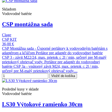
Skladom
Vodovodné batérie
CSP montážna sada
Clage
CSP KIT
36,00 €
CSP Montážna sada - Úsporné perlátory k vodovodným batériám s
adaptérom a kľúčom Perlátor pre adaptér do vodovodnej batérie
CSP 3 - závit M22/24, max. prietok ≤ 2l / min, určený pre M-malý
prietokový ohrievač vody. Perlátor pre adaptér do vodovodnej
batérie CSP 3a - vnútorný závit M24, max. prietok ≤ 2l / min,
určený pre M-malý prietokový ohrievač vody....
Vložiť do košíka
Posledné kusy v sklade
Vodovodné batérie
LS30 Výtokové ramienko 30cm