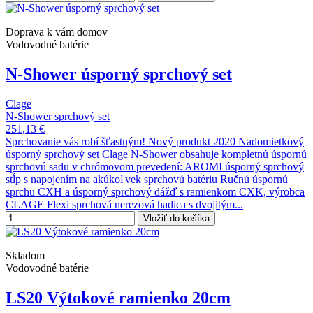
Doprava k vám domov
Vodovodné batérie
N-Shower úsporný sprchový set
Clage
N-Shower sprchový set
251,13 €
Sprchovanie vás robí šťastným! Nový produkt 2020 Nadomietkový
úsporný sprchový set Clage N-Shower obsahuje kompletnú úspornú
sprchovú sadu v chrómovom prevedení: AROMI úsporný sprchový
stĺp s napojením na akúkoľvek sprchovú batériu Ručnú úspornú
sprchu CXH a úsporný sprchový dážď s ramienkom CXK, výrobca
CLAGE Flexi sprchová nerezová hadica s dvojitým...
Vložiť do košíka
Skladom
Vodovodné batérie
LS20 Výtokové ramienko 20cm