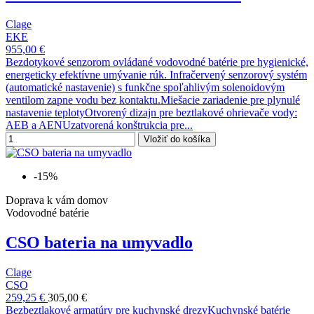
Clage
EKE
955,00 €
Bezdotykové senzorom ovládané vodovodné batérie pre hygienické,
energeticky efektívne umývanie rúk. Infračervený senzorový systém
(automatické nastavenie) s funkčne spoľahlivým solenoidovým
ventilom zapne vodu bez kontaktu.Miešacie zariadenie pre plynulé
nastavenie teplotyOtvorený dizajn pre beztlakové ohrievače vody:
AEB a AENUzatvorená konštrukcia pre...
Vložiť do košíka
-15%
Doprava k vám domov
Vodovodné batérie
CSO bateria na umyvadlo
Clage
CSO
259,25 €
305,00 €
Bezbeztlakové armatúry pre kuchynské drezyKuchynské batérie