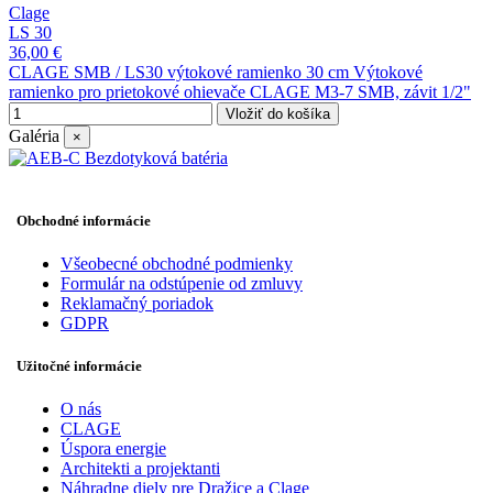
Clage
LS 30
36,00 €
CLAGE SMB / LS30 výtokové ramienko 30 cm Výtokové
ramienko pro prietokové ohievače CLAGE M3-7 SMB, závit 1/2"
Vložiť do košíka
Galéria
×
Obchodné informácie
Všeobecné obchodné podmienky
Formulár na odstúpenie od zmluvy
Reklamačný poriadok
GDPR
Užitočné informácie
O nás
CLAGE
Úspora energie
Architekti a projektanti
Náhradne diely pre Dražice a Clage