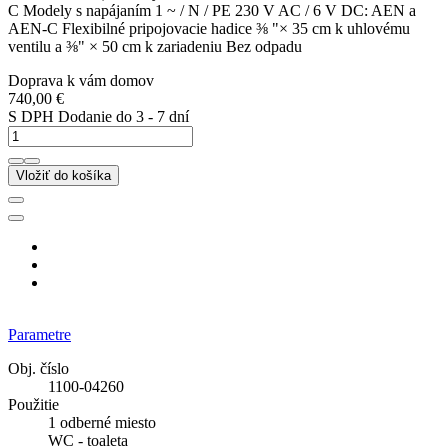
C Modely s napájaním 1 ~ / N / PE 230 V AC / 6 V DC: AEN a
AEN-C Flexibilné pripojovacie hadice ⅜ "× 35 cm k uhlovému
ventilu a ⅜" × 50 cm k zariadeniu Bez odpadu
Doprava k vám domov
740,00 €
S DPH
Dodanie do 3 - 7 dní
Vložiť do košíka
Parametre
Obj. číslo
1100-04260
Použitie
1 odberné miesto
WC - toaleta