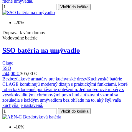
ručné umývadlá.
Vložiť do košíka
-20%
Doprava k vám domov
Vodovodné batérie
SSO batéria na umývadlo
Clage
SSO
244,00 €
305,00 €
Bezbeztlakové armatúry pre kuchynské drezyKuchynské batérie
CLAGE kombinujú moderný dizajn s praktickými funkciami, ktoré
robia každodenné používanie potešením. Jednootvorové mixéry s
vysokokvalitnými chrómovými povrchmi a rôznymi vzormi sa
zosúladia s každým umývadlom bez ohľadu na to, aký štýl vaša
kuchyňa je nastavená.
Vložiť do košíka
-10%