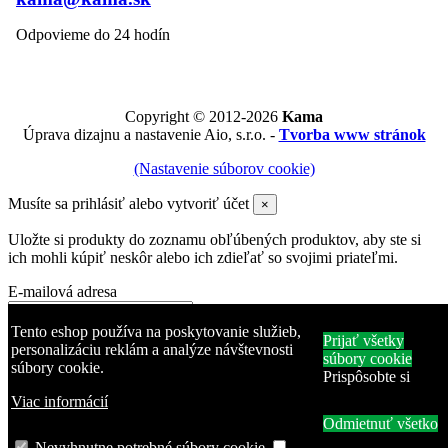
Odpovieme do 24 hodín
Copyright © 2012-2026
Kama
Úprava dizajnu a nastavenie Aio, s.r.o. -
Tvorba www stránok
(Nastavenie súborov cookie)
Musíte sa prihlásiť alebo vytvoriť účet
×
Uložte si produkty do zoznamu obľúbených produktov, aby ste si
ich mohli kúpiť neskôr alebo ich zdieľať so svojimi priateľmi.
E-mailová adresa
Heslo
Tento eshop používa na poskytovanie služieb,
Prijať všetky
personalizáciu reklám a analýze návštevnosti
súbory cookie
súbory cookie.
Zabudli ste heslo?
Prispôsobte si
Prihlásiť sa
Viac informácií
Odmietnuť všetko
Žiadny účet? Vytvorte si ho tu
Produkt bol pridaný do zoznamu obľúbených produktov
Nevyhnutne potrebné súbory cookie