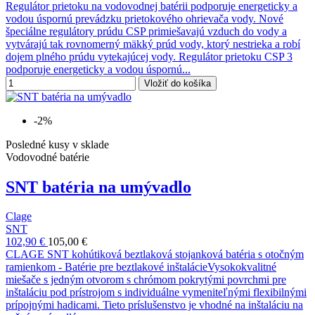
Regulátor prietoku na vodovodnej batérii podporuje energeticky a
vodou úspornú prevádzku prietokového ohrievača vody. Nové
špeciálne regulátory prúdu CSP primiešavajú vzduch do vody a
vytvárajú tak rovnomerný mäkký prúd vody, ktorý nestrieka a robí
dojem plného prúdu vytekajúcej vody. Regulátor prietoku CSP 3
podporuje energeticky a vodou úspornú...
Vložiť do košíka
-2%
Posledné kusy v sklade
Vodovodné batérie
SNT batéria na umývadlo
Clage
SNT
102,90 €
105,00 €
CLAGE SNT kohútiková beztlaková stojanková batéria s otočným
ramienkom - Batérie pre beztlakové inštalácieVysokokvalitné
miešače s jedným otvorom s chrómom pokrytými povrchmi pre
inštaláciu pod prístrojom s individuálne vymeniteľnými flexibilnými
prípojnými hadicami. Tieto príslušenstvo je vhodné na inštaláciu na