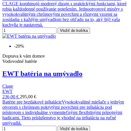
CLAGE kombinujú moderný dizajn s praktickými funkciami, ktoré
robia každodenné používanie potešením. Jednootvorové mixéry s
vysokokvalitnými chrómovými povrchmi a rôznymi vzormi sa
zosúladia s každým umývadlom bez ohľadu na to, aký štýl vaša
kuchyňa je nastavená.
Vložiť do košíka
-20%
Doprava k vám domov
Vodovodné batérie
EWT batéria na umývadlo
Clage
EWT
236,00 €
295,00 €
Batérie pre beztlakové inštalácieVysokokvalitné miešače s jedným
otvorom s chrómom pokrytými povrchmi pre inštaláciu pod
prístrojom s individuálne vymeniteľnými flexibilnými prípojnými
hadicami. Tieto príslušenstvo je vhodné na inštaláciu na ručné
umývadlá.
Vložiť do košíka