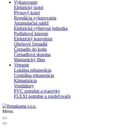
Vykurovanie
Elektrický kotol
Plynový kotol
Regulácia vykurovania
Akumulačná nádrž
Elektrická výhrevná jednotka
Podlahové kúrenie
Elektrický konvektor
Obehové čerpadlá
Čerpadlo do kotla
Čerpadlová skupina
Magnetický fliter
Vetranie
Lokálna rekuperácia
Centrálna rekuperácia
Klimatizácia
Ventilátory
PVC potrubie a tvarovky
FLEXI potrubie a rozdeľovače
Menu