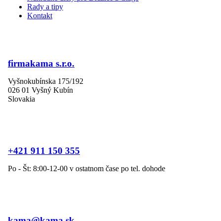
Rady a tipy
Kontakt
firmakama s.r.o.
Vyšnokubínska 175/192
026 01 Vyšný Kubín
Slovakia
+421 911 150 355
Po - Št: 8:00-12-00 v ostatnom čase po tel. dohode
kama@kama.sk