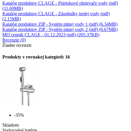
Katalóg produktov CLAGE - Prietokové ohrievače vody (pdf)
(11.69MB)
Katalóg produktov CLAGE - Zásobníky teplej vody (pdf)
(2.15MB)
Katalóg produktov ZIP - Systém pitnej vody 1 (pdf) (6.34MB)
Katalóg produktov ZIP - Systém pitnej vody 2 (pdf) (6.67MB)
MO cennik CLAGE - 01.12.2023 (pdf) (205.37KB)
Recenzie (0)
Žiadne recenzie
Produkty v rovnakej kategórii: 16
-35%
Skladom
Vodovodné batérie