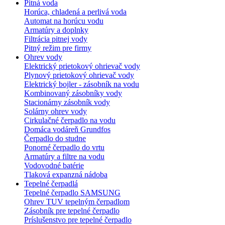
Pitná voda
Horúca, chladená a perlivá voda
Automat na horúcu vodu
Armatúry a doplnky
Filtrácia pitnej vody
Pitný režim pre firmy
Ohrev vody
Elektrický prietokový ohrievač vody
Plynový prietokový ohrievač vody
Elektrický bojler - zásobník na vodu
Kombinovaný zásobníky vody
Stacionárny zásobník vody
Solárny ohrev vody
Cirkulačné čerpadlo na vodu
Domáca vodáreň Grundfos
Čerpadlo do studne
Ponorné čerpadlo do vrtu
Armatúry a filtre na vodu
Vodovodné batérie
Tlaková expanzná nádoba
Tepelné čerpadlá
Tepelné čerpadlo SAMSUNG
Ohrev TUV tepelným čerpadlom
Zásobník pre tepelné čerpadlo
Príslušenstvo pre tepelné čerpadlo