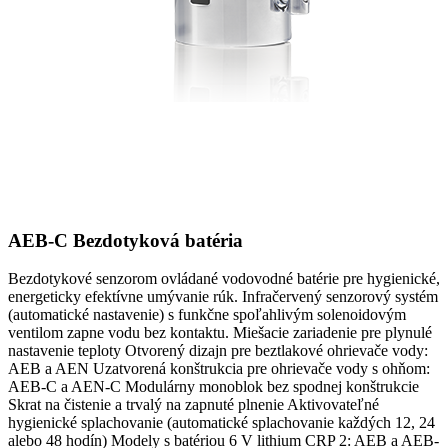
AEB-C Bezdotyková batéria
Bezdotykové senzorom ovládané vodovodné batérie pre hygienické,
energeticky efektívne umývanie rúk. Infračervený senzorový systém
(automatické nastavenie) s funkčne spoľahlivým solenoidovým
ventilom zapne vodu bez kontaktu. Miešacie zariadenie pre plynulé
nastavenie teploty Otvorený dizajn pre beztlakové ohrievače vody:
AEB a AEN Uzatvorená konštrukcia pre ohrievače vody s ohňom:
AEB-C a AEN-C Modulárny monoblok bez spodnej konštrukcie
Skrat na čistenie a trvalý na zapnuté plnenie Aktivovateľné
hygienické splachovanie (automatické splachovanie každých 12, 24
alebo 48 hodín) Modely s batériou 6 V lithium CRP 2: AEB a AEB-