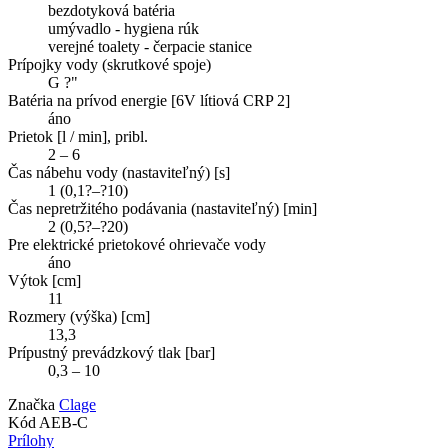
bezdotyková batéria
umývadlo - hygiena rúk
verejné toalety - čerpacie stanice
Prípojky vody (skrutkové spoje)
G ?"
Batéria na prívod energie [6V lítiová CRP 2]
áno
Prietok [l / min], pribl.
2 – 6
Čas nábehu vody (nastaviteľný) [s]
1 (0,1?–?10)
Čas nepretržitého podávania (nastaviteľný) [min]
2 (0,5?–?20)
Pre elektrické prietokové ohrievače vody
áno
Výtok [cm]
11
Rozmery (výška) [cm]
13,3
Prípustný prevádzkový tlak [bar]
0,3 – 10
Značka
Clage
Kód
AEB-C
Prílohy