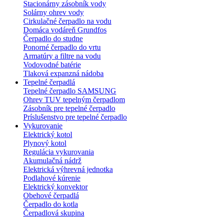
Stacionárny zásobník vody
Solárny ohrev vody
Cirkulačné čerpadlo na vodu
Domáca vodáreň Grundfos
Čerpadlo do studne
Ponorné čerpadlo do vrtu
Armatúry a filtre na vodu
Vodovodné batérie
Tlaková expanzná nádoba
Tepelné čerpadlá
Tepelné čerpadlo SAMSUNG
Ohrev TUV tepelným čerpadlom
Zásobník pre tepelné čerpadlo
Príslušenstvo pre tepelné čerpadlo
Vykurovanie
Elektrický kotol
Plynový kotol
Regulácia vykurovania
Akumulačná nádrž
Elektrická výhrevná jednotka
Podlahové kúrenie
Elektrický konvektor
Obehové čerpadlá
Čerpadlo do kotla
Čerpadlová skupina