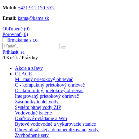
Mobil:
+421 911 150 355
Email:
kama@kama.sk
Obľúbené (
0
)
Porovnať (
0
)
Prihlásiť sa
0
Košík
/
Prázdny
Akcie a zľavy
CLAGE
M - malý prietokový ohrievač
C - kompaktný prietokový ohrievač
D - komfortný prietokový ohrievač
Integrovaný prietokový ohrievač
Zásobníky teplej vody
Systém pitnej vody ZIP
Vodovodné batérie
Diaľkové ovládanie a Wifi
Bytové vodovodné a vykurovacie stanice
Ohrev ultračistej a demineralizovanej vody
Zvýhodnené sety