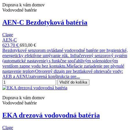
Doprava k vám domov
Vodovodné batérie
AEN-C Bezdotyková batéria
Clage
AEN-C
623,70 €
693,00 €
Bezdotykové senzorom ovládané vodovodné batérie pre hygienické,
energeticky efektívne umývanie rúk. Infračervený senzorový systém
(automatické nastavenie) s funkčne spoľahlivým solenoidovým
ventilom zapne vodu bez kontaktu.Miešacie zariadenie pre plynulé
nastavenie teplotyOtvorený dizajn pre beztlakové ohrievače vody:
AEB a AENUzatvorená konštrukcia pre...
Vložiť do košíka
Doprava k vám domov
Vodovodné batérie
EKA drezová vodovodná batéria
Clage