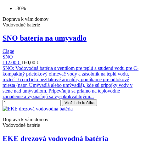
-30%
Doprava k vám domov
Vodovodné batérie
SNO bateria na umyvadlo
Clage
SNO
112,00 €
160,00 €
SNO: Vodovodná batéria s ventilom pre teplú a studenú vodu pre C-
kompaktný prietokový ohrievač vody a zásobník na teplú vodu,
rozteč 16 cmTieto beztlakové armatúry ponúkame pre odtokové
miesta (napr. Umývadlá alebo umývadlá), kde sú prípojky vody v
stene nad umývadlom. Pripevňujú sa priamo na teplovodné
zariadenie a vyznačujú sa vysokokvalitnými...
Vložiť do košíka
Doprava k vám domov
Vodovodné batérie
EKE drezová vodovodná batéria