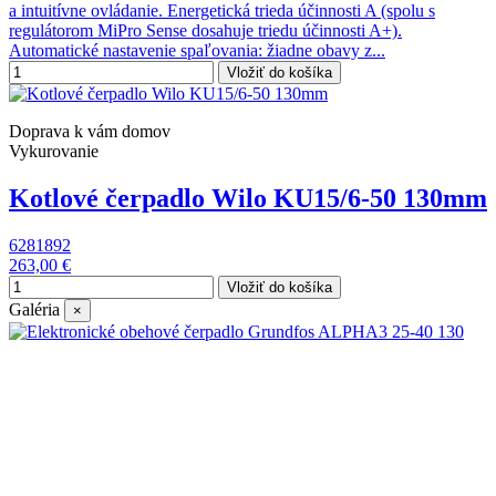
a intuitívne ovládanie. Energetická trieda účinnosti A (spolu s
regulátorom MiPro Sense dosahuje triedu účinnosti A+).
Automatické nastavenie spaľovania: žiadne obavy z...
Vložiť do košíka
Doprava k vám domov
Vykurovanie
Kotlové čerpadlo Wilo KU15/6-50 130mm
6281892
263,00 €
Vložiť do košíka
Galéria
×