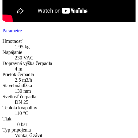
Parametre
Hmotnosť
1.95 kg
Napájanie
230 VAC
Dopravná výška čerpadla
4 m
Prietok čerpadla
2,5 m3/h
Stavebná dĺžka
130 mm
Svetlosť čerpadla
DN 25
Teplota kvapaliny
110 °C
Tlak
10 bar
Typ pripojenia
Vonkajší závit