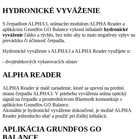
HYDRONICKÉ VYVÁŽENIE
S čerpadlom ALPHA3, snímacím modulom ALPHA Reader a
aplikáciou Grundfos GO Balance vykoná inštalatér
hydronické
vyváženie
ľahko a rýchlo, bez toho aby to malo negatívny vplyv na
prevádzku či účinnosť čerpadla.
Hydronické vyváženie s ALPHA3 a ALPHA Reader využijete u:
- dvojtrubkových vykurovacích sústav
ALPHA READER
ALPHA Reader je malé zariadenie, ktoré sa upevní na prednú
stranu čerpadla ALPHA3. V priebehu vyváženia sníma optický
signál na čerpadle a prostredníctvom Bluetooth komunikuje s
aplikáciou Grundfos GO Balance.
Akonáhle je hydronické vyváženie dokončené, je možné ALPHA
Reader jednoducho sňať a použiť pri ďalšej inštalácii.
APLIKÁCIA GRUNDFOS GO
BALANCE