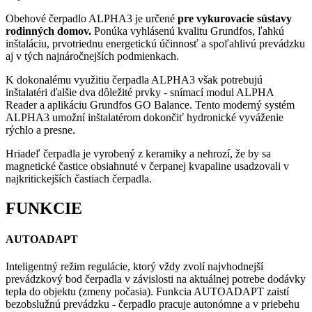
Obehové čerpadlo ALPHA3 je určené
pre vykurovacie sústavy
rodinných domov.
Ponúka vyhlásenú kvalitu Grundfos, ľahkú
inštaláciu, prvotriednu energetickú účinnosť a spoľahlivú prevádzku
aj v tých najnáročnejších podmienkach.
K dokonalému využitiu čerpadla ALPHA3 však potrebujú
inštalatéri ďalšie dva dôležité prvky - snímací modul ALPHA
Reader a aplikáciu Grundfos GO Balance. Tento moderný systém
ALPHA3 umožní inštalatérom dokončiť hydronické vyváženie
rýchlo a presne.
Hriadeľ čerpadla je vyrobený z keramiky a nehrozí, že by sa
magnetické častice obsiahnuté v čerpanej kvapaline usadzovali v
najkritickejších častiach čerpadla.
FUNKCIE
AUTOADAPT
Inteligentný režim regulácie, ktorý vždy zvolí najvhodnejší
prevádzkový bod čerpadla v závislosti na aktuálnej potrebe dodávky
tepla do objektu (zmeny počasia). Funkcia AUTOADAPT zaistí
bezobslužnú prevádzku - čerpadlo pracuje autonómne a v priebehu