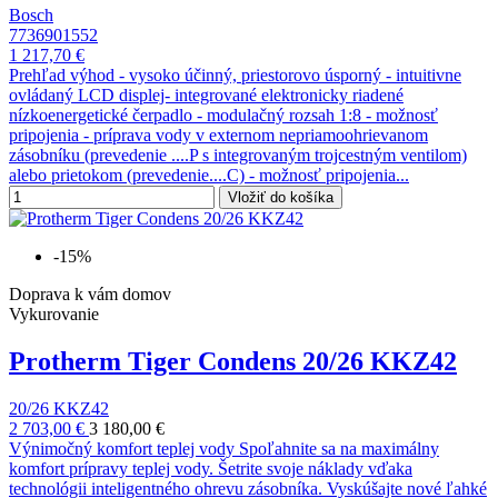
Bosch
7736901552
1 217,70 €
Prehľad výhod - vysoko účinný, priestorovo úsporný - intuitivne
ovládaný LCD displej- integrované elektronicky riadené
nízkoenergetické čerpadlo - modulačný rozsah 1:8 - možnosť
pripojenia - príprava vody v externom nepriamoohrievanom
zásobníku (prevedenie ....P s integrovaným trojcestným ventilom)
alebo prietokom (prevedenie....C) - možnosť pripojenia...
Vložiť do košíka
-15%
Doprava k vám domov
Vykurovanie
Protherm Tiger Condens 20/26 KKZ42
20/26 KKZ42
2 703,00 €
3 180,00 €
Výnimočný komfort teplej vody Spoľahnite sa na maximálny
komfort prípravy teplej vody. Šetrite svoje náklady vďaka
technológii inteligentného ohrevu zásobníka. Vyskúšajte nové ľahké