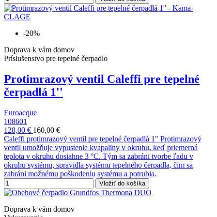
-20%
Doprava k vám domov
Príslušenstvo pre tepelné čerpadlo
Protimrazový ventil Caleffi pre tepelné
čerpadlá 1''
Euroacque
108601
128,00 €
160,00 €
Caleffi protimrazový ventil pre tepelné čerpadlá 1" Protimrazový
ventil umožňuje vypustenie kvapaliny v okruhu, keď priemerná
teplota v okruhu dosiahne 3 °C. Tým sa zabráni tvorbe ľadu v
okruhu systému, spravidla systému tepelného čerpadla, čím sa
zabráni možnému poškodeniu systému a potrubia.
Vložiť do košíka
Doprava k vám domov