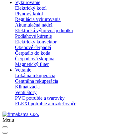
Vykurovanie
Elektrický kotol
Plynový kotol
Regulácia vykurovania
Akumulačná nádrž
Elektrická výhrevná jednotka
Podlahové kúrenie
Elektrický konvektor
Obehové čerpadlá
Čerpadlo do kotla
Čerpadlová skupina
Magnetický fliter
Vetranie
Lokálna rekuperácia
Centrálna rekuperácia
Klimatizácia
Ventilátory
PVC potrubie a tvarovky
FLEXI potrubie a rozdeľovače
Menu