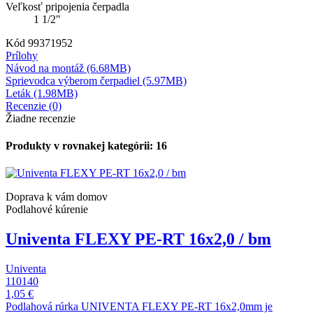
Veľkosť pripojenia čerpadla
1 1/2"
Kód
99371952
Prílohy
Návod na montáž (6.68MB)
Sprievodca výberom čerpadiel (5.97MB)
Leták (1.98MB)
Recenzie (0)
Žiadne recenzie
Produkty v rovnakej kategórii: 16
Doprava k vám domov
Podlahové kúrenie
Univenta FLEXY PE-RT 16x2,0 / bm
Univenta
110140
1,05 €
Podlahová rúrka UNIVENTA FLEXY PE-RT 16x2,0mm je