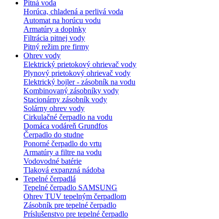
Pitná voda
Horúca, chladená a perlivá voda
Automat na horúcu vodu
Armatúry a doplnky
Filtrácia pitnej vody
Pitný režim pre firmy
Ohrev vody
Elektrický prietokový ohrievač vody
Plynový prietokový ohrievač vody
Elektrický bojler - zásobník na vodu
Kombinovaný zásobníky vody
Stacionárny zásobník vody
Solárny ohrev vody
Cirkulačné čerpadlo na vodu
Domáca vodáreň Grundfos
Čerpadlo do studne
Ponorné čerpadlo do vrtu
Armatúry a filtre na vodu
Vodovodné batérie
Tlaková expanzná nádoba
Tepelné čerpadlá
Tepelné čerpadlo SAMSUNG
Ohrev TUV tepelným čerpadlom
Zásobník pre tepelné čerpadlo
Príslušenstvo pre tepelné čerpadlo