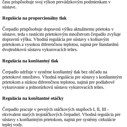
času prispôsobuje svoj výkon prevádzkovým podmienkam v
sústave.
Regulácia na proporcionálny tlak
Čerpadlo prispôsobuje dopravnú výšku aktuálnemu prietoku v
sústave, teda s rastúcim prietokovým množstvom čerpadlo zvyšuje
dopravnú výšku. Vhodná regulácia pre sústavy s kolísavým
prietokom a vysokou diferenčnou teplotou, najmä pre štandardnú
dvojtrubkovú sústavu vykurovacích telies.
Regulácia na konštantný tlak
Čerpadlo udržuje v systéme konštantný tlak bez ohľadu na
prietokové množstvo. Vhodná regulácia pre sústavy s konštantným
prietokom a nízkou diferenčnou teplotou, najmä pre podlahové
vykurovanie a jednorúrkovú sústavu vykurovacích telies.
Regulácia na konštantné otáčky
Čerpadlo pracuje v pevných otáčkových stupňoch I, II, III -
ekvivalent starých trojotáčkových čerpadiel. Vhodná regulácia pre
sústavy s konštantným prietokom, najmä pre systémy cirkulácie
teplej vody.