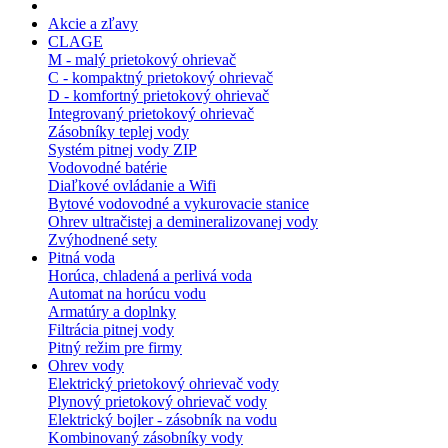
Akcie a zľavy
CLAGE
M - malý prietokový ohrievač
C - kompaktný prietokový ohrievač
D - komfortný prietokový ohrievač
Integrovaný prietokový ohrievač
Zásobníky teplej vody
Systém pitnej vody ZIP
Vodovodné batérie
Diaľkové ovládanie a Wifi
Bytové vodovodné a vykurovacie stanice
Ohrev ultračistej a demineralizovanej vody
Zvýhodnené sety
Pitná voda
Horúca, chladená a perlivá voda
Automat na horúcu vodu
Armatúry a doplnky
Filtrácia pitnej vody
Pitný režim pre firmy
Ohrev vody
Elektrický prietokový ohrievač vody
Plynový prietokový ohrievač vody
Elektrický bojler - zásobník na vodu
Kombinovaný zásobníky vody