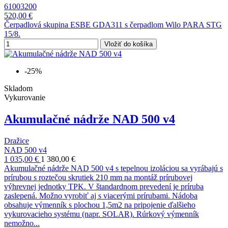
61003200
520,00 €
Čerpadlová skupina ESBE GDA311 s čerpadlom Wilo PARA STG
15/8.
Vložiť do košíka
-25%
Skladom
Vykurovanie
Akumulačné nádrže NAD 500 v4
Dražice
NAD 500 v4
1 035,00 €
1 380,00 €
Akumulačné nádrže NAD 500 v4 s tepelnou izoláciou sa vyrábajú s
prírubou s roztečou skrutiek 210 mm na montáž prírubovej
výhrevnej jednotky TPK. V štandardnom prevedení je príruba
zaslepená. Možno vyrobiť aj s viacerými prírubami. Nádoba
obsahuje výmenník s plochou 1,5m2 na pripojenie ďalšieho
vykurovacieho systému (napr. SOLAR). Rúrkový výmenník
nemožno...