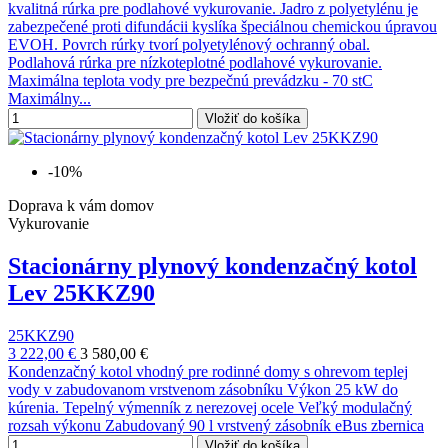
kvalitná rúrka pre podlahové vykurovanie. Jadro z polyetylénu je
zabezpečené proti difundácii kyslíka špeciálnou chemickou úpravou
EVOH. Povrch rúrky tvorí polyetylénový ochranný obal.
Podlahová rúrka pre nízkoteplotné podlahové vykurovanie.
Maximálna teplota vody pre bezpečnú prevádzku - 70 stC
Maximálny...
Vložiť do košíka
-10%
Doprava k vám domov
Vykurovanie
Stacionárny plynový kondenzačný kotol
Lev 25KKZ90
25KKZ90
3 222,00 €
3 580,00 €
Kondenzačný kotol vhodný pre rodinné domy s ohrevom teplej
vody v zabudovanom vrstvenom zásobníku Výkon 25 kW do
kúrenia. Tepelný výmenník z nerezovej ocele Veľký modulačný
rozsah výkonu Zabudovaný 90 l vrstvený zásobník eBus zbernica
Vložiť do košíka