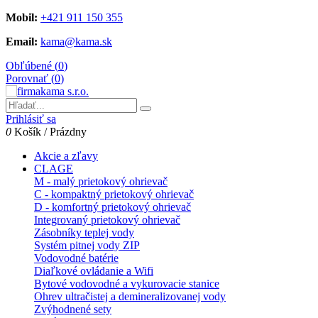
Mobil:
+421 911 150 355
Email:
kama@kama.sk
Obľúbené (
0
)
Porovnať (
0
)
Prihlásiť sa
0
Košík
/
Prázdny
Akcie a zľavy
CLAGE
M - malý prietokový ohrievač
C - kompaktný prietokový ohrievač
D - komfortný prietokový ohrievač
Integrovaný prietokový ohrievač
Zásobníky teplej vody
Systém pitnej vody ZIP
Vodovodné batérie
Diaľkové ovládanie a Wifi
Bytové vodovodné a vykurovacie stanice
Ohrev ultračistej a demineralizovanej vody
Zvýhodnené sety