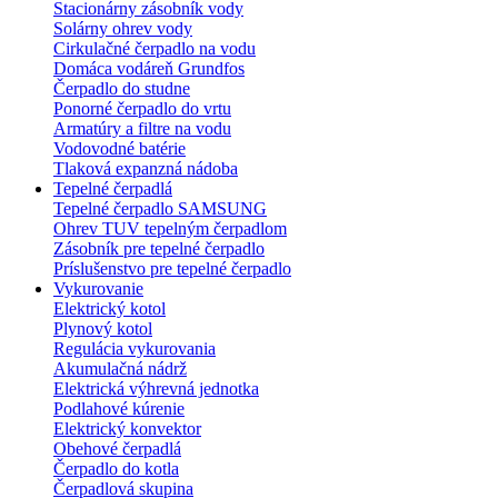
Stacionárny zásobník vody
Solárny ohrev vody
Cirkulačné čerpadlo na vodu
Domáca vodáreň Grundfos
Čerpadlo do studne
Ponorné čerpadlo do vrtu
Armatúry a filtre na vodu
Vodovodné batérie
Tlaková expanzná nádoba
Tepelné čerpadlá
Tepelné čerpadlo SAMSUNG
Ohrev TUV tepelným čerpadlom
Zásobník pre tepelné čerpadlo
Príslušenstvo pre tepelné čerpadlo
Vykurovanie
Elektrický kotol
Plynový kotol
Regulácia vykurovania
Akumulačná nádrž
Elektrická výhrevná jednotka
Podlahové kúrenie
Elektrický konvektor
Obehové čerpadlá
Čerpadlo do kotla
Čerpadlová skupina