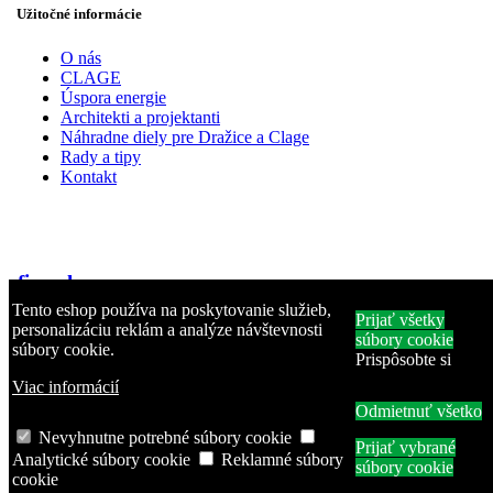
Užitočné informácie
O nás
CLAGE
Úspora energie
Architekti a projektanti
Náhradne diely pre Dražice a Clage
Rady a tipy
Kontakt
firmakama s.r.o.
Tento eshop používa na poskytovanie služieb,
Prijať všetky
Vyšnokubínska 175/192
personalizáciu reklám a analýze návštevnosti
súbory cookie
026 01 Vyšný Kubín
súbory cookie.
Prispôsobte si
Slovakia
Viac informácií
Odmietnuť všetko
Nevyhnutne potrebné súbory cookie
Prijať vybrané
Analytické súbory cookie
Reklamné súbory
súbory cookie
+421 911 150 355
cookie