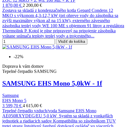
ZGC 12 MKO + Z WE 100 ME + R TP
1 870,00 €
2 200,00 €
Zostava sa skladá z kondenzačného kotla Gepard Condens 12
MKO s výkonom 4,3-12,7 kW (pri ohreve vody do zásobníka sa
zvýši maximálny výkon až na 15 kW), externého závesného
zásobníka teplej vody WE 100 ME s objemom 91 litrov a regulátora
Thermolink P. Kotol je plne pripravený na pripojenie zásobníka
vrátane snímača teploty teplej vody a trojcestného...
Vložiť do košíka
-22%
Doprava k vám domov
Tepelné čerpadlo SAMSUNG
SAMSUNG EHS Mono 5,0kW - 1f
Samsung
EHS Mono 5
3 599,70 €
4 615,00 €
Tepelné čerpadlo vzduch/voda Samsung EHS Mono
AE050RXYDEG/EU 5,0 kW Systém sa skladá z vonkajších
jednotiek a riadiacich sadov Kompatibilita so zásobníkom TUV
tretej strany Intuitivný farebný dotykový ovládač vo viacerých