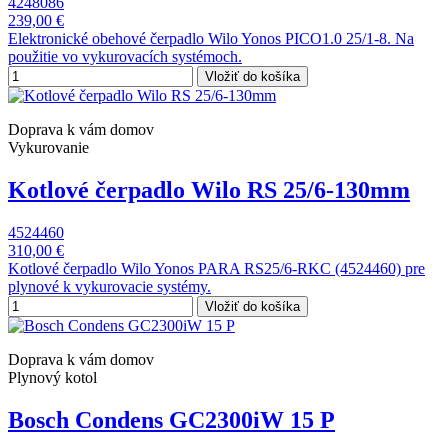
4248086
239,00 €
Elektronické obehové čerpadlo Wilo Yonos PICO1.0 25/1-8. Na
použitie vo vykurovacích systémoch.
Vložiť do košíka
Doprava k vám domov
Vykurovanie
Kotlové čerpadlo Wilo RS 25/6-130mm
4524460
310,00 €
Kotlové čerpadlo Wilo Yonos PARA RS25/6-RKC (4524460) pre
plynové k vykurovacie systémy.
Vložiť do košíka
Doprava k vám domov
Plynový kotol
Bosch Condens GC2300iW 15 P