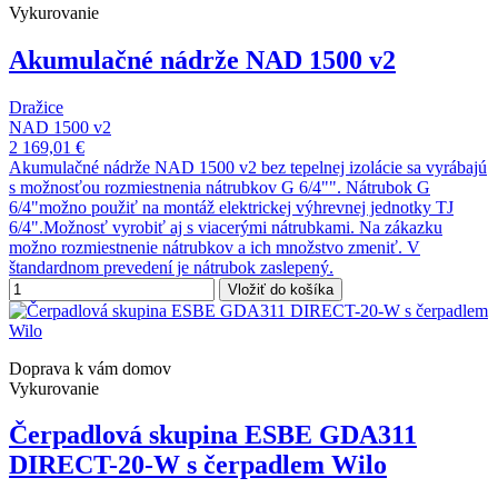
Vykurovanie
Akumulačné nádrže NAD 1500 v2
Dražice
NAD 1500 v2
2 169,01 €
Akumulačné nádrže NAD 1500 v2 bez tepelnej izolácie sa vyrábajú
s možnosťou rozmiestnenia nátrubkov G 6/4"". Nátrubok G
6/4"možno použiť na montáž elektrickej výhrevnej jednotky TJ
6/4".Možnosť vyrobiť aj s viacerými nátrubkami. Na zákazku
možno rozmiestnenie nátrubkov a ich množstvo zmeniť. V
štandardnom prevedení je nátrubok zaslepený.
Vložiť do košíka
Doprava k vám domov
Vykurovanie
Čerpadlová skupina ESBE GDA311
DIRECT-20-W s čerpadlem Wilo