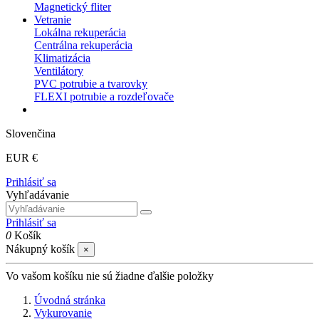
Magnetický fliter
Vetranie
Lokálna rekuperácia
Centrálna rekuperácia
Klimatizácia
Ventilátory
PVC potrubie a tvarovky
FLEXI potrubie a rozdeľovače
Slovenčina
EUR €
Prihlásiť sa
Vyhľadávanie
Prihlásiť sa
0
Košík
Nákupný košík
×
Vo vašom košíku nie sú žiadne ďalšie položky
Úvodná stránka
Vykurovanie