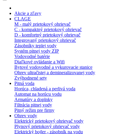
Akcie a zľavy
CLAGE
M - malý prietokový ohrievač
C - kompaktný prietokový ohrievač
D - komfortný prietokový ohrievač
Integrovaný prietokový ohrievač
Zásobníky teplej vody
Systém pitnej vody ZIP
Vodovodné batérie
Diaľkové ovládanie a Wifi
Bytové vodovodné a vykurovacie stanice
Ohrev ultračistej a demineralizovanej vody
Zvýhodnené sety
Pitná voda
Horúca, chladená a perlivá voda
Automat na horúcu vodu
Armatúry a doplnky
Filtrácia pitnej vody
Pitný režim pre firmy
Ohrev vody
Elektrický prietokový ohrievač vody
Plynový prietokový ohrievač vody
Elektrický bojler - zásobník na vodu