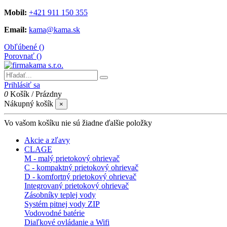
Mobil:
+421 911 150 355
Email:
kama@kama.sk
Obľúbené (
)
Porovnať (
)
Prihlásiť sa
0
Košík
/
Prázdny
Nákupný košík
×
Vo vašom košíku nie sú žiadne ďalšie položky
Akcie a zľavy
CLAGE
M - malý prietokový ohrievač
C - kompaktný prietokový ohrievač
D - komfortný prietokový ohrievač
Integrovaný prietokový ohrievač
Zásobníky teplej vody
Systém pitnej vody ZIP
Vodovodné batérie
Diaľkové ovládanie a Wifi