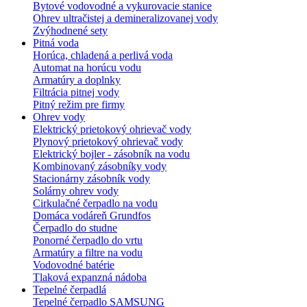
Bytové vodovodné a vykurovacie stanice
Ohrev ultračistej a demineralizovanej vody
Zvýhodnené sety
Pitná voda
Horúca, chladená a perlivá voda
Automat na horúcu vodu
Armatúry a doplnky
Filtrácia pitnej vody
Pitný režim pre firmy
Ohrev vody
Elektrický prietokový ohrievač vody
Plynový prietokový ohrievač vody
Elektrický bojler - zásobník na vodu
Kombinovaný zásobníky vody
Stacionárny zásobník vody
Solárny ohrev vody
Cirkulačné čerpadlo na vodu
Domáca vodáreň Grundfos
Čerpadlo do studne
Ponorné čerpadlo do vrtu
Armatúry a filtre na vodu
Vodovodné batérie
Tlaková expanzná nádoba
Tepelné čerpadlá
Tepelné čerpadlo SAMSUNG