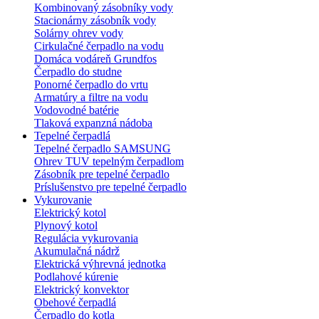
Kombinovaný zásobníky vody
Stacionárny zásobník vody
Solárny ohrev vody
Cirkulačné čerpadlo na vodu
Domáca vodáreň Grundfos
Čerpadlo do studne
Ponorné čerpadlo do vrtu
Armatúry a filtre na vodu
Vodovodné batérie
Tlaková expanzná nádoba
Tepelné čerpadlá
Tepelné čerpadlo SAMSUNG
Ohrev TUV tepelným čerpadlom
Zásobník pre tepelné čerpadlo
Príslušenstvo pre tepelné čerpadlo
Vykurovanie
Elektrický kotol
Plynový kotol
Regulácia vykurovania
Akumulačná nádrž
Elektrická výhrevná jednotka
Podlahové kúrenie
Elektrický konvektor
Obehové čerpadlá
Čerpadlo do kotla