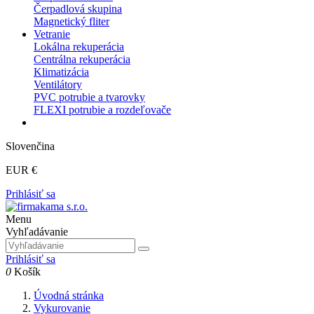
Čerpadlová skupina
Magnetický fliter
Vetranie
Lokálna rekuperácia
Centrálna rekuperácia
Klimatizácia
Ventilátory
PVC potrubie a tvarovky
FLEXI potrubie a rozdeľovače
Slovenčina
EUR €
Prihlásiť sa
Menu
Vyhľadávanie
Prihlásiť sa
0
Košík
Úvodná stránka
Vykurovanie