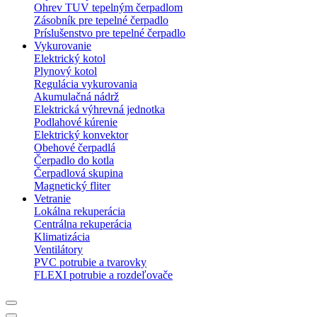
Ohrev TUV tepelným čerpadlom
Zásobník pre tepelné čerpadlo
Príslušenstvo pre tepelné čerpadlo
Vykurovanie
Elektrický kotol
Plynový kotol
Regulácia vykurovania
Akumulačná nádrž
Elektrická výhrevná jednotka
Podlahové kúrenie
Elektrický konvektor
Obehové čerpadlá
Čerpadlo do kotla
Čerpadlová skupina
Magnetický fliter
Vetranie
Lokálna rekuperácia
Centrálna rekuperácia
Klimatizácia
Ventilátory
PVC potrubie a tvarovky
FLEXI potrubie a rozdeľovače