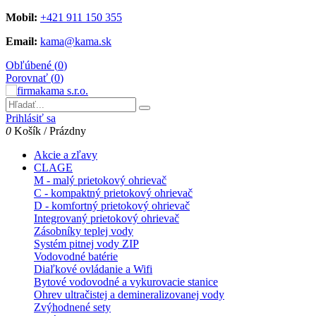
Mobil:
+421 911 150 355
Email:
kama@kama.sk
Obľúbené (
0
)
Porovnať (
0
)
Prihlásiť sa
0
Košík
/
Prázdny
Akcie a zľavy
CLAGE
M - malý prietokový ohrievač
C - kompaktný prietokový ohrievač
D - komfortný prietokový ohrievač
Integrovaný prietokový ohrievač
Zásobníky teplej vody
Systém pitnej vody ZIP
Vodovodné batérie
Diaľkové ovládanie a Wifi
Bytové vodovodné a vykurovacie stanice
Ohrev ultračistej a demineralizovanej vody
Zvýhodnené sety