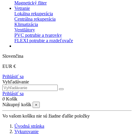
Magnetický fliter
Vetranie
Lokálna rekuperácia
Centrálna rekuperácia
Klimatizácia
Ventilátory
PVC potrubie a tvarovky
FLEXI potrubie a rozdeľovače
Slovenčina
EUR €
Prihlásiť sa
Vyhľadávanie
Prihlásiť sa
0
Košík
Nákupný košík
×
Vo vašom košíku nie sú žiadne ďalšie položky
Úvodná stránka
Vykurovanie