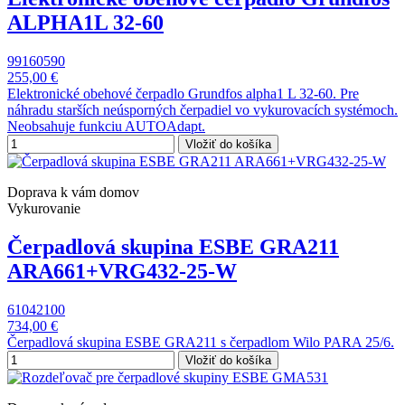
ALPHA1L 32-60
99160590
255,00 €
Elektronické obehové čerpadlo Grundfos alpha1 L 32-60. Pre
náhradu starších neúsporných čerpadiel vo vykurovacích systémoch.
Neobsahuje funkciu AUTOAdapt.
Vložiť do košíka
Doprava k vám domov
Vykurovanie
Čerpadlová skupina ESBE GRA211
ARA661+VRG432-25-W
61042100
734,00 €
Čerpadlová skupina ESBE GRA211 s čerpadlom Wilo PARA 25/6.
Vložiť do košíka