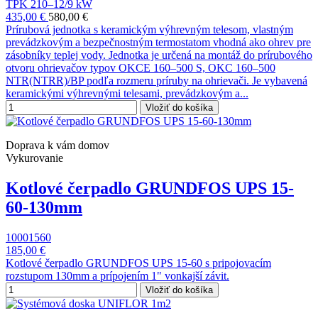
TPK 210–12/9 kW
435,00 €
580,00 €
Prírubová jednotka s keramickým výhrevným telesom, vlastným
prevádzkovým a bezpečnostným termostatom vhodná ako ohrev pre
zásobníky teplej vody. Jednotka je určená na montáž do prírubového
otvoru ohrievačov typov OKCE 160–500 S, OKC 160–500
NTR(NTRR)/BP podľa rozmeru príruby na ohrievači. Je vybavená
keramickými výhrevnými telesami, prevádzkovým a...
Vložiť do košíka
Doprava k vám domov
Vykurovanie
Kotlové čerpadlo GRUNDFOS UPS 15-
60-130mm
10001560
185,00 €
Kotlové čerpadlo GRUNDFOS UPS 15-60 s pripojovacím
rozstupom 130mm a prípojením 1" vonkajší závit.
Vložiť do košíka