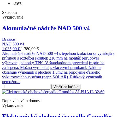
-25%
Skladom
Vykurovanie
Akumulačné nádrže NAD 500 v4
Dražice
NAD 500 v4
1 035,00 €
1 380,00 €
Akumulačné nádrže NAD 500 v4 s tepelnou izoláciou sa vyrábajú s
prírubou s roztečou skrutiek 210 mm na montáž prírubovej
výhrevnej jednotky TPK. V štandardnom prevedení je príruba
zaslepená. Možno vyrobiť aj s viacerými prírubami. Nádoba
obsahuje výmenník s plochou 1,5m2 na pripojenie ďalšieho
vykurovacieho systému (napr. SOLAR). Rúrkový výmenník
nemožno...
Vložiť do košíka
Doprava k vám domov
Vykurovanie
Elektronické obehové čerpadlo Grundfos