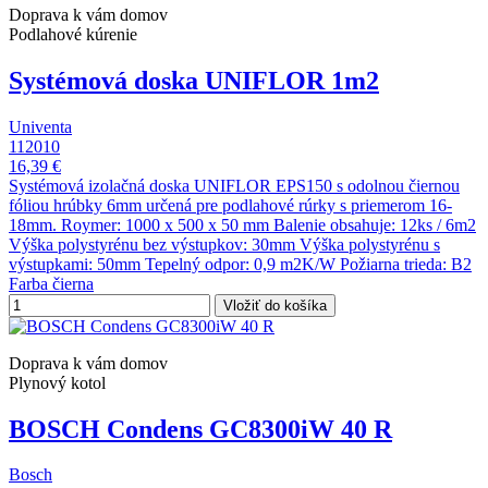
Doprava k vám domov
Podlahové kúrenie
Systémová doska UNIFLOR 1m2
Univenta
112010
16,39 €
Systémová izolačná doska UNIFLOR EPS150 s odolnou čiernou
fóliou hrúbky 6mm určená pre podlahové rúrky s priemerom 16-
18mm. Roymer: 1000 x 500 x 50 mm Balenie obsahuje: 12ks / 6m2
Výška polystyrénu bez výstupkov: 30mm Výška polystyrénu s
výstupkami: 50mm Tepelný odpor: 0,9 m2K/W Požiarna trieda: B2
Farba čierna
Vložiť do košíka
Doprava k vám domov
Plynový kotol
BOSCH Condens GC8300iW 40 R
Bosch