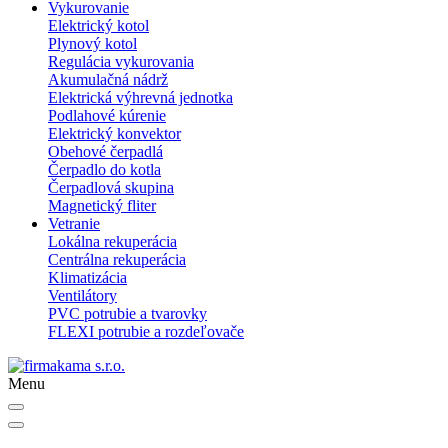
Vykurovanie
Elektrický kotol
Plynový kotol
Regulácia vykurovania
Akumulačná nádrž
Elektrická výhrevná jednotka
Podlahové kúrenie
Elektrický konvektor
Obehové čerpadlá
Čerpadlo do kotla
Čerpadlová skupina
Magnetický fliter
Vetranie
Lokálna rekuperácia
Centrálna rekuperácia
Klimatizácia
Ventilátory
PVC potrubie a tvarovky
FLEXI potrubie a rozdeľovače
Menu