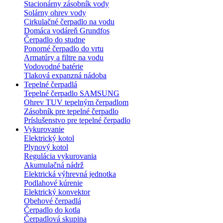
Stacionárny zásobník vody
Solárny ohrev vody
Cirkulačné čerpadlo na vodu
Domáca vodáreň Grundfos
Čerpadlo do studne
Ponorné čerpadlo do vrtu
Armatúry a filtre na vodu
Vodovodné batérie
Tlaková expanzná nádoba
Tepelné čerpadlá
Tepelné čerpadlo SAMSUNG
Ohrev TUV tepelným čerpadlom
Zásobník pre tepelné čerpadlo
Príslušenstvo pre tepelné čerpadlo
Vykurovanie
Elektrický kotol
Plynový kotol
Regulácia vykurovania
Akumulačná nádrž
Elektrická výhrevná jednotka
Podlahové kúrenie
Elektrický konvektor
Obehové čerpadlá
Čerpadlo do kotla
Čerpadlová skupina