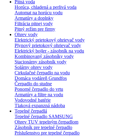
Pitná voda
Horúca, chladená a perlivá voda
Automat na horúcu vodu
Armatúry a doplnky
Filtrácia pitnej vody
Pitný režim pre firmy
Ohrev vody
Elektrický prietokový ohrievač vody
Plynový prietokový ohrievač vody
Elektrický bojler - zásobník na vodu
Kombinovaný zásobníky vody
Stacionárny zásobník vody
Solárny ohrev vody
Cirkulačné čerpadlo na vodu
Domáca vodáreň Grundfos
Čerpadlo do studne
Ponorné čerpadlo do vrtu
Armatúry a filtre na vodu
Vodovodné batérie
Tlaková expanzná nádoba
Tepelné čerpadlá
Tepelné čerpadlo SAMSUNG
Ohrev TUV tepelným čerpadlom
Zásobník pre tepelné čerpadlo
Príslušenstvo pre tepelné čerpadlo