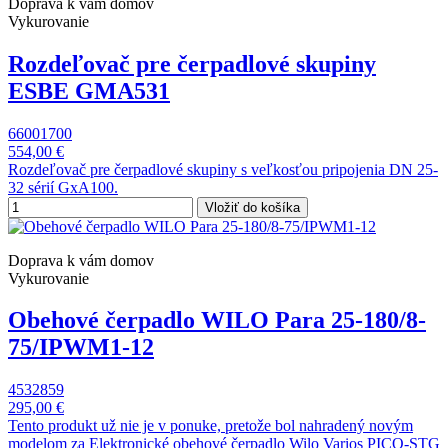
Doprava k vám domov
Vykurovanie
Rozdeľovač pre čerpadlové skupiny
ESBE GMA531
66001700
554,00 €
Rozdeľovač pre čerpadlové skupiny s veľkosťou pripojenia DN 25-
32 sérií GxA100.
Vložiť do košíka
Doprava k vám domov
Vykurovanie
Obehové čerpadlo WILO Para 25-180/8-
75/IPWM1-12
4532859
295,00 €
Tento produkt už nie je v ponuke, pretože bol nahradený novým
modelom za Elektronické obehové čerpadlo Wilo Varios PICO-STG