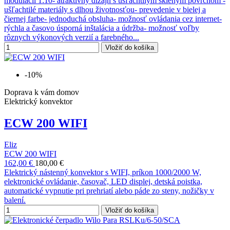
modulácii 1:10- atraktívny dizajn s ušľachtilým skleným povrchom -
ušľachtilé materiály s dlhou životnosťou- prevedenie v bielej a
čiernej farbe- jednoduchá obsluha- možnosť ovládania cez internet-
rýchla a časovo úsporná inštalácia a údržba- možnosť voľby
rôznych výkonových verzií a farebného...
Vložiť do košíka
-10%
Doprava k vám domov
Elektrický konvektor
ECW 200 WIFI
Eliz
ECW 200 WIFI
162,00 €
180,00 €
Elektrický nástenný konvektor s WIFI, príkon 1000/2000 W,
elektronické ovládanie, časovač, LED displej, detská poistka,
automatické vypnutie pri prehriatí alebo páde zo steny, nožičky v
balení.
Vložiť do košíka