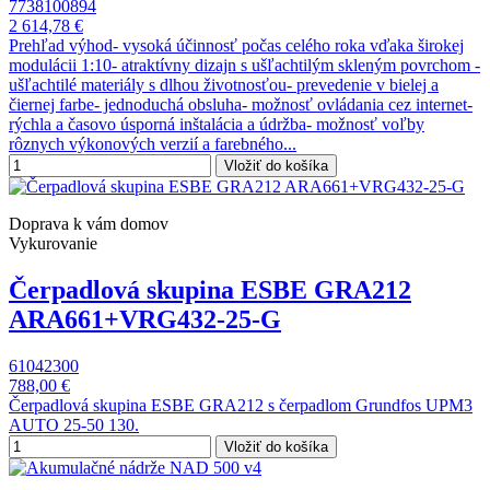
7738100894
2 614,78 €
Prehľad výhod- vysoká účinnosť počas celého roka vďaka širokej
modulácii 1:10- atraktívny dizajn s ušľachtilým skleným povrchom -
ušľachtilé materiály s dlhou životnosťou- prevedenie v bielej a
čiernej farbe- jednoduchá obsluha- možnosť ovládania cez internet-
rýchla a časovo úsporná inštalácia a údržba- možnosť voľby
rôznych výkonových verzií a farebného...
Vložiť do košíka
Doprava k vám domov
Vykurovanie
Čerpadlová skupina ESBE GRA212
ARA661+VRG432-25-G
61042300
788,00 €
Čerpadlová skupina ESBE GRA212 s čerpadlom Grundfos UPM3
AUTO 25-50 130.
Vložiť do košíka