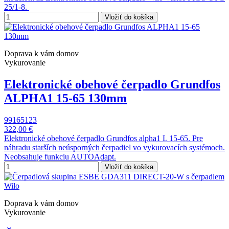
25/1-8.
Vložiť do košíka
Doprava k vám domov
Vykurovanie
Elektronické obehové čerpadlo Grundfos
ALPHA1 15-65 130mm
99165123
322,00 €
Elektronické obehové čerpadlo Grundfos alpha1 L 15-65. Pre
náhradu starších neúsporných čerpadiel vo vykurovacích systémoch.
Neobsahuje funkciu AUTOAdapt.
Vložiť do košíka
Doprava k vám domov
Vykurovanie