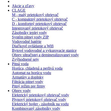
Akcie a zľavy
CLAGE
M - malý prietokový ohrievač
C - kompaktný prietokový ohrievač
D - komfortný prietokový ohrievač
Integrovaný prietokový ohrievač
Zásobníky teplej vody
Systém pitnej vody ZIP
Vodovodné batérie
Diaľkové ovládanie a Wifi
Bytové vodovodné a vykurovacie stanice
Ohrev ultračistej a demineralizovanej vody
Zvýhodnené sety
Pitná voda
Horúca, chladená a perlivá voda
Automat na horúcu vodu
Armatúry a doplnky
Filtrácia pitnej vody
Pitný režim pre firmy
Ohrev vody
Elektrický prietokový ohrievač vody
Plynový prietokový ohrievač vody
Elektrický bojler - zásobník na vodu
Kombinovaný zásobníky vody