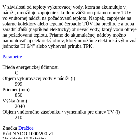
V závislosti od teploty vykurovacej vody, ktorá sa akumuluje v
nádrži, umožňuje zapojenie s kotlom väčšinou priamo ohrev TÚV
vo vnútornej nádrži na požadovanú teplotu. Naopak, zapojenie na
solárne kolektory alebo tepelné čerpadlo TÚV iba predhreje a treba
zaradiť ďalší (napríklad elektrický) ohrievač vody, ktorý vodu ohreje
na požadovanú teplotu. Priamo do akumulačnej nádoby možno
namontovať aj elektrický ohrev, ktorý umožňuje elektrická výhrevná
jednotka TJ 6/4" alebo výhrevná príruba TPK.
Parametre
Trieda energetickej účinnosti
C
Objem vykurovacej vody v nádrži (l)
999
Priemer (mm)
850
Výška (mm)
2040
Objem vnútorného zásobníku / výmenníku pre ohrev TV (l)
210
Značka
Dražice
Kód
NADO 1000/200 v1