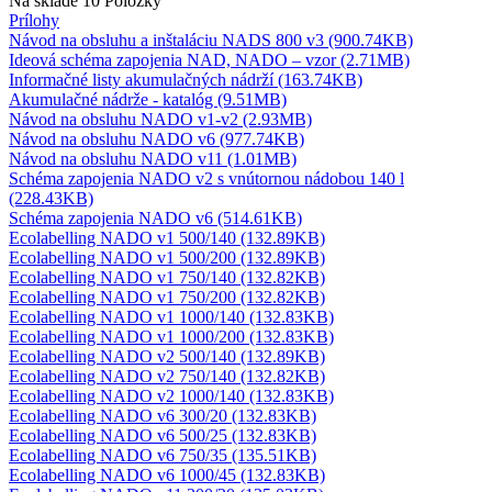
Na sklade
10 Položky
Prílohy
Návod na obsluhu a inštaláciu NADS 800 v3 (900.74KB)
Ideová schéma zapojenia NAD, NADO – vzor (2.71MB)
Informačné listy akumulačných nádrží (163.74KB)
Akumulačné nádrže - katalóg (9.51MB)
Návod na obsluhu NADO v1-v2 (2.93MB)
Návod na obsluhu NADO v6 (977.74KB)
Návod na obsluhu NADO v11 (1.01MB)
Schéma zapojenia NADO v2 s vnútornou nádobou 140 l
(228.43KB)
Schéma zapojenia NADO v6 (514.61KB)
Ecolabelling NADO v1 500/140 (132.89KB)
Ecolabelling NADO v1 500/200 (132.89KB)
Ecolabelling NADO v1 750/140 (132.82KB)
Ecolabelling NADO v1 750/200 (132.82KB)
Ecolabelling NADO v1 1000/140 (132.83KB)
Ecolabelling NADO v1 1000/200 (132.83KB)
Ecolabelling NADO v2 500/140 (132.89KB)
Ecolabelling NADO v2 750/140 (132.82KB)
Ecolabelling NADO v2 1000/140 (132.83KB)
Ecolabelling NADO v6 300/20 (132.83KB)
Ecolabelling NADO v6 500/25 (132.83KB)
Ecolabelling NADO v6 750/35 (135.51KB)
Ecolabelling NADO v6 1000/45 (132.83KB)