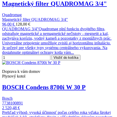
Magnetický filter QUADROMAG 3/4"
Quadromag
Magnetický filter QUADROMAG 3/4"
96,00 €
128,00 €
QUADROMAG 3/4"Quadromag plní funkciu dvojitého filtra,
odstraňuje magnetické a nemagnetické nečistoty - megnetit a kal,
zachytáva koróziu, vodný kameň a pozostatky z montážnych prác.
Univerzálne pripojenie umožňuje zvislú aj horizontálnu inštaláciu.
Je určený pre všetky typy systému centrálneho vykurovania. Na
dosiahnutie optimálnej ochrany kotla vám...
Vložiť do košíka
Doprava k vám domov
Plynový kotol
BOSCH Condens 8700i W 30 P
Bosch
7738100891
2 520,48 €
Prehľad výhod- vysoká účinnosť počas celého roka vďaka širokej