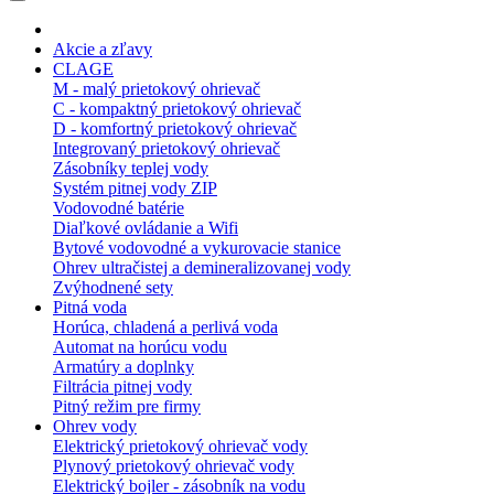
Akcie a zľavy
CLAGE
M - malý prietokový ohrievač
C - kompaktný prietokový ohrievač
D - komfortný prietokový ohrievač
Integrovaný prietokový ohrievač
Zásobníky teplej vody
Systém pitnej vody ZIP
Vodovodné batérie
Diaľkové ovládanie a Wifi
Bytové vodovodné a vykurovacie stanice
Ohrev ultračistej a demineralizovanej vody
Zvýhodnené sety
Pitná voda
Horúca, chladená a perlivá voda
Automat na horúcu vodu
Armatúry a doplnky
Filtrácia pitnej vody
Pitný režim pre firmy
Ohrev vody
Elektrický prietokový ohrievač vody
Plynový prietokový ohrievač vody
Elektrický bojler - zásobník na vodu