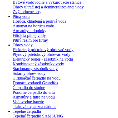
Bytové vodovodné a vykurovacie stanice
Ohrev ultračistej a demineralizovanej vody
Zvýhodnené sety
Pitná voda
Horúca, chladená a perlivá voda
Automat na horúcu vodu
Armatúry a doplnky
Filtrácia pitnej vody
Pitný režim pre firmy
Ohrev vody
Elektrický prietokový ohrievač vody
Plynový prietokový ohrievač vody
Elektrický bojler - zásobník na vodu
Kombinovaný zásobníky vody
Stacionárny zásobník vody
Solárny ohrev vody
Cirkulačné čerpadlo na vodu
Domáca vodáreň Grundfos
Čerpadlo do studne
Ponorné čerpadlo do vrtu
Armatúry a filtre na vodu
Vodovodné batérie
Tlaková expanzná nádoba
Tepelné čerpadlá
Tepelné čerpadlo SAMSUNG