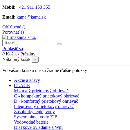
Mobil:
+421 911 150 355
Email:
kama@kama.sk
Obľúbené (
)
Porovnať (
)
Prihlásiť sa
0
Košík
/
Prázdny
Nákupný košík
×
Vo vašom košíku nie sú žiadne ďalšie položky
Akcie a zľavy
CLAGE
M - malý prietokový ohrievač
C - kompaktný prietokový ohrievač
D - komfortný prietokový ohrievač
Integrovaný prietokový ohrievač
Zásobníky teplej vody
Systém pitnej vody ZIP
Vodovodné batérie
Diaľkové ovládanie a Wifi