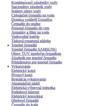
Kombinovaný zásobníky vody
Stacionárny zásobník vody
Solárny ohrev vody
Cirkulačné čerpadlo na vodu
Domáca vodáreň Grundfos
Čerpadlo do studne
Ponorné čerpadlo do vrtu
Armatúry a filtre na vodu
Vodovodné batérie
Tlaková expanzná nádoba
Tepelné čerpadlá
Tepelné čerpadlo SAMSUNG
Ohrev TUV tepelným čerpadlom
Zásobník pre tepelné čerpadlo
Príslušenstvo pre tepelné čerpadlo
Vykurovanie
Elektrický kotol
Plynový kotol
Regulácia vykurovania
Akumulačná nádrž
Elektrická výhrevná jednotka
Podlahové kúrenie
Elektrický konvektor
Obehové čerpadlá
Čerpadlo do kotla