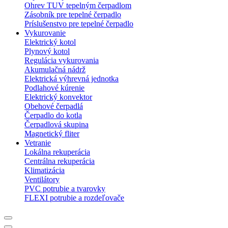
Ohrev TUV tepelným čerpadlom
Zásobník pre tepelné čerpadlo
Príslušenstvo pre tepelné čerpadlo
Vykurovanie
Elektrický kotol
Plynový kotol
Regulácia vykurovania
Akumulačná nádrž
Elektrická výhrevná jednotka
Podlahové kúrenie
Elektrický konvektor
Obehové čerpadlá
Čerpadlo do kotla
Čerpadlová skupina
Magnetický fliter
Vetranie
Lokálna rekuperácia
Centrálna rekuperácia
Klimatizácia
Ventilátory
PVC potrubie a tvarovky
FLEXI potrubie a rozdeľovače