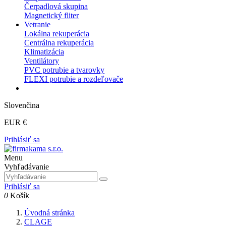
Čerpadlová skupina
Magnetický fliter
Vetranie
Lokálna rekuperácia
Centrálna rekuperácia
Klimatizácia
Ventilátory
PVC potrubie a tvarovky
FLEXI potrubie a rozdeľovače
Slovenčina
EUR €
Prihlásiť sa
Menu
Vyhľadávanie
Prihlásiť sa
0
Košík
Úvodná stránka
CLAGE