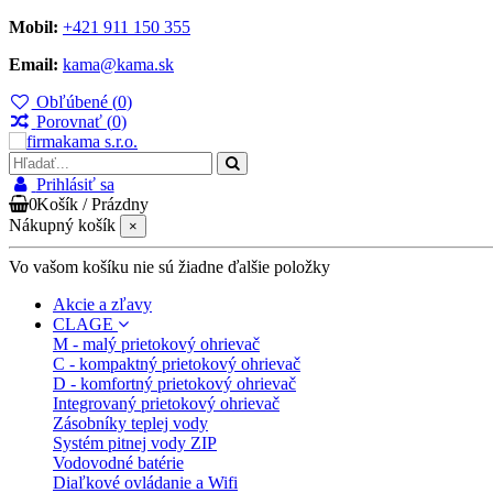
Mobil:
+421 911 150 355
Email:
kama@kama.sk
Obľúbené (
0
)
Porovnať (
0
)
Prihlásiť sa
0
Košík
/
Prázdny
Nákupný košík
×
Vo vašom košíku nie sú žiadne ďalšie položky
Akcie a zľavy
CLAGE
M - malý prietokový ohrievač
C - kompaktný prietokový ohrievač
D - komfortný prietokový ohrievač
Integrovaný prietokový ohrievač
Zásobníky teplej vody
Systém pitnej vody ZIP
Vodovodné batérie
Diaľkové ovládanie a Wifi