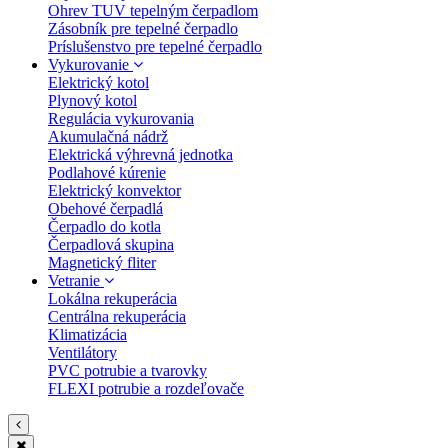
Ohrev TUV tepelným čerpadlom
Zásobník pre tepelné čerpadlo
Príslušenstvo pre tepelné čerpadlo
Vykurovanie
Elektrický kotol
Plynový kotol
Regulácia vykurovania
Akumulačná nádrž
Elektrická výhrevná jednotka
Podlahové kúrenie
Elektrický konvektor
Obehové čerpadlá
Čerpadlo do kotla
Čerpadlová skupina
Magnetický fliter
Vetranie
Lokálna rekuperácia
Centrálna rekuperácia
Klimatizácia
Ventilátory
PVC potrubie a tvarovky
FLEXI potrubie a rozdeľovače