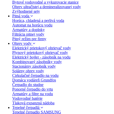
Bytové vodovodné a vykurovacie stanice
Ohrev ultračistej a demineralizovanej vody
Zvýhodnené sety
Pitná voda
Horúca, chladená a perlivá voda
Automat na horúcu vodu
Armatúry a doplnky
Filtrácia pitnej vody
Pitný režim pre firmy
Ohrev vody
Elektrický prietokový ohrievač vody
Plynový prietokový ohrievač vody
Elektrický bojler - zásobník na vodu
Kombinovaný zásobníky vody
Stacionárny zásobník vody
Solárny ohrev vody
Cirkulačné čerpadlo na vodu
Domáca vodáreň Grundfos
Čerpadlo do studne
Ponorné čerpadlo do vrtu
Armatúry a filtre na vodu
Vodovodné batérie
Tlaková expanzná nádoba
Tepelné čerpadlá
Tepelné čerpadlo SAMSUNG