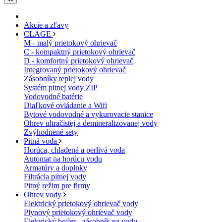
Akcie a zľavy
CLAGE
M - malý prietokový ohrievač
C - kompaktný prietokový ohrievač
D - komfortný prietokový ohrievač
Integrovaný prietokový ohrievač
Zásobníky teplej vody
Systém pitnej vody ZIP
Vodovodné batérie
Diaľkové ovládanie a Wifi
Bytové vodovodné a vykurovacie stanice
Ohrev ultračistej a demineralizovanej vody
Zvýhodnené sety
Pitná voda
Horúca, chladená a perlivá voda
Automat na horúcu vodu
Armatúry a doplnky
Filtrácia pitnej vody
Pitný režim pre firmy
Ohrev vody
Elektrický prietokový ohrievač vody
Plynový prietokový ohrievač vody
Elektrický bojler - zásobník na vodu