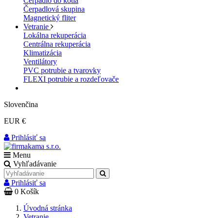
Čerpadlo do kotla
Čerpadlová skupina
Magnetický fliter
Vetranie
Lokálna rekuperácia
Centrálna rekuperácia
Klimatizácia
Ventilátory
PVC potrubie a tvarovky
FLEXI potrubie a rozdeľovače
Slovenčina
EUR €
Prihlásiť sa
Menu
Vyhľadávanie
Prihlásiť sa
0
Košík
Úvodná stránka
Vetranie