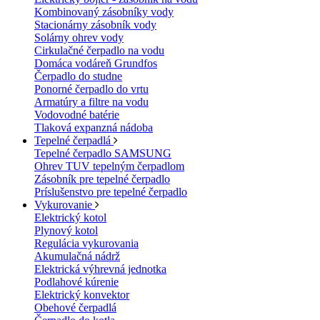
Kombinovaný zásobníky vody
Stacionárny zásobník vody
Solárny ohrev vody
Cirkulačné čerpadlo na vodu
Domáca vodáreň Grundfos
Čerpadlo do studne
Ponorné čerpadlo do vrtu
Armatúry a filtre na vodu
Vodovodné batérie
Tlaková expanzná nádoba
Tepelné čerpadlá
Tepelné čerpadlo SAMSUNG
Ohrev TUV tepelným čerpadlom
Zásobník pre tepelné čerpadlo
Príslušenstvo pre tepelné čerpadlo
Vykurovanie
Elektrický kotol
Plynový kotol
Regulácia vykurovania
Akumulačná nádrž
Elektrická výhrevná jednotka
Podlahové kúrenie
Elektrický konvektor
Obehové čerpadlá