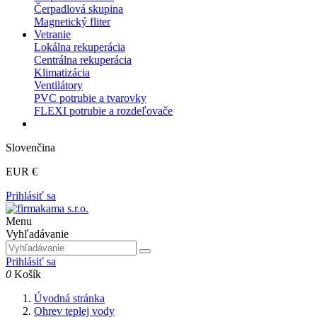
Čerpadlová skupina
Magnetický fliter
Vetranie
Lokálna rekuperácia
Centrálna rekuperácia
Klimatizácia
Ventilátory
PVC potrubie a tvarovky
FLEXI potrubie a rozdeľovače
Slovenčina
EUR €
Prihlásiť sa
Menu
Vyhľadávanie
Prihlásiť sa
0
Košík
Úvodná stránka
Ohrev teplej vody