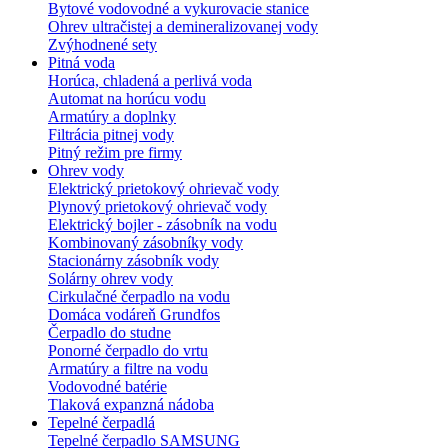
Bytové vodovodné a vykurovacie stanice
Ohrev ultračistej a demineralizovanej vody
Zvýhodnené sety
Pitná voda
Horúca, chladená a perlivá voda
Automat na horúcu vodu
Armatúry a doplnky
Filtrácia pitnej vody
Pitný režim pre firmy
Ohrev vody
Elektrický prietokový ohrievač vody
Plynový prietokový ohrievač vody
Elektrický bojler - zásobník na vodu
Kombinovaný zásobníky vody
Stacionárny zásobník vody
Solárny ohrev vody
Cirkulačné čerpadlo na vodu
Domáca vodáreň Grundfos
Čerpadlo do studne
Ponorné čerpadlo do vrtu
Armatúry a filtre na vodu
Vodovodné batérie
Tlaková expanzná nádoba
Tepelné čerpadlá
Tepelné čerpadlo SAMSUNG