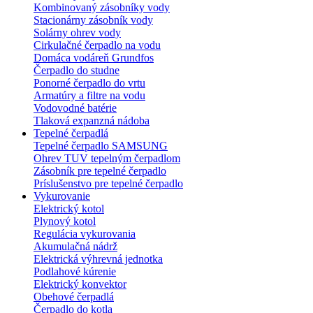
Kombinovaný zásobníky vody
Stacionárny zásobník vody
Solárny ohrev vody
Cirkulačné čerpadlo na vodu
Domáca vodáreň Grundfos
Čerpadlo do studne
Ponorné čerpadlo do vrtu
Armatúry a filtre na vodu
Vodovodné batérie
Tlaková expanzná nádoba
Tepelné čerpadlá
Tepelné čerpadlo SAMSUNG
Ohrev TUV tepelným čerpadlom
Zásobník pre tepelné čerpadlo
Príslušenstvo pre tepelné čerpadlo
Vykurovanie
Elektrický kotol
Plynový kotol
Regulácia vykurovania
Akumulačná nádrž
Elektrická výhrevná jednotka
Podlahové kúrenie
Elektrický konvektor
Obehové čerpadlá
Čerpadlo do kotla