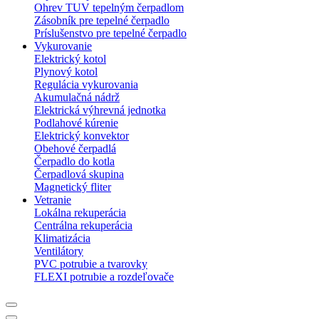
Ohrev TUV tepelným čerpadlom
Zásobník pre tepelné čerpadlo
Príslušenstvo pre tepelné čerpadlo
Vykurovanie
Elektrický kotol
Plynový kotol
Regulácia vykurovania
Akumulačná nádrž
Elektrická výhrevná jednotka
Podlahové kúrenie
Elektrický konvektor
Obehové čerpadlá
Čerpadlo do kotla
Čerpadlová skupina
Magnetický fliter
Vetranie
Lokálna rekuperácia
Centrálna rekuperácia
Klimatizácia
Ventilátory
PVC potrubie a tvarovky
FLEXI potrubie a rozdeľovače