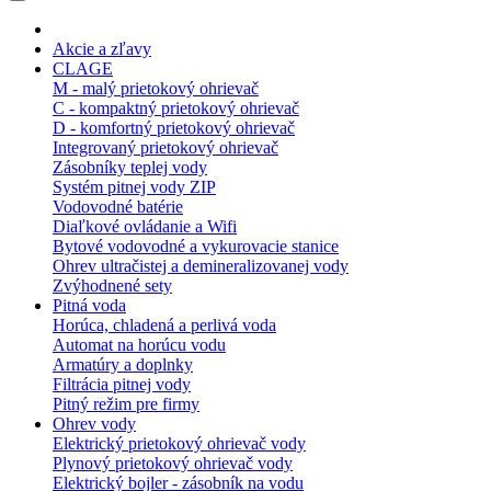
Akcie a zľavy
CLAGE
M - malý prietokový ohrievač
C - kompaktný prietokový ohrievač
D - komfortný prietokový ohrievač
Integrovaný prietokový ohrievač
Zásobníky teplej vody
Systém pitnej vody ZIP
Vodovodné batérie
Diaľkové ovládanie a Wifi
Bytové vodovodné a vykurovacie stanice
Ohrev ultračistej a demineralizovanej vody
Zvýhodnené sety
Pitná voda
Horúca, chladená a perlivá voda
Automat na horúcu vodu
Armatúry a doplnky
Filtrácia pitnej vody
Pitný režim pre firmy
Ohrev vody
Elektrický prietokový ohrievač vody
Plynový prietokový ohrievač vody
Elektrický bojler - zásobník na vodu