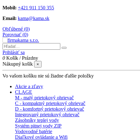
Mobil:
+421 911 150 355
Email:
kama@kama.sk
Obľúbené (
0
)
Porovnať (
0
)
Prihlásiť sa
0
Košík
/
Prázdny
Nákupný košík
×
Vo vašom košíku nie sú žiadne ďalšie položky
Akcie a zľavy
CLAGE
M - malý prietokový ohrievač
C - kompaktný prietokový ohrievač
D - komfortný prietokový ohrievač
Integrovaný prietokový ohrievač
Zásobníky teplej vody
Systém pitnej vody ZIP
Vodovodné batérie
Diaľkové ovládanie a Wifi