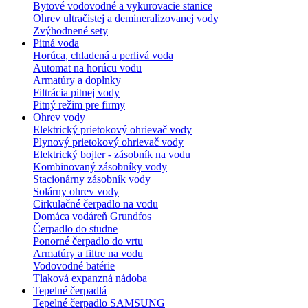
Bytové vodovodné a vykurovacie stanice
Ohrev ultračistej a demineralizovanej vody
Zvýhodnené sety
Pitná voda
Horúca, chladená a perlivá voda
Automat na horúcu vodu
Armatúry a doplnky
Filtrácia pitnej vody
Pitný režim pre firmy
Ohrev vody
Elektrický prietokový ohrievač vody
Plynový prietokový ohrievač vody
Elektrický bojler - zásobník na vodu
Kombinovaný zásobníky vody
Stacionárny zásobník vody
Solárny ohrev vody
Cirkulačné čerpadlo na vodu
Domáca vodáreň Grundfos
Čerpadlo do studne
Ponorné čerpadlo do vrtu
Armatúry a filtre na vodu
Vodovodné batérie
Tlaková expanzná nádoba
Tepelné čerpadlá
Tepelné čerpadlo SAMSUNG