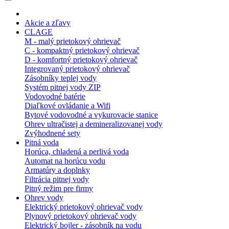
Akcie a zľavy
CLAGE
M - malý prietokový ohrievač
C - kompaktný prietokový ohrievač
D - komfortný prietokový ohrievač
Integrovaný prietokový ohrievač
Zásobníky teplej vody
Systém pitnej vody ZIP
Vodovodné batérie
Diaľkové ovládanie a Wifi
Bytové vodovodné a vykurovacie stanice
Ohrev ultračistej a demineralizovanej vody
Zvýhodnené sety
Pitná voda
Horúca, chladená a perlivá voda
Automat na horúcu vodu
Armatúry a doplnky
Filtrácia pitnej vody
Pitný režim pre firmy
Ohrev vody
Elektrický prietokový ohrievač vody
Plynový prietokový ohrievač vody
Elektrický bojler - zásobník na vodu