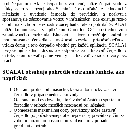
pod čerpadlom. Ak je čerpadlo zavodnené, môže čerpať vodu z
hĺbky 8 m za menej ako 5 minút. Toto uľahčuje jednoduchú
inštaláciu a uvedenie čerpadla do prevádzky a poskytuje
spoľahlivejšie zásobovanie vodou v inštaláciách, kde existuje riziko
chodu na sucho a netesnosti v sacej hadici alebo potrubí. SCALA1
môže komunikovať s aplikáciou Grundfos GO prostredníctvom
zabudovaného rozhrania Bluetooth, ktoré umožňuje podrobné
monitorovanie čerpadla a možnosti vysokej prispôsobiteľnosti,
vďaka čomu je toto čerpadlo vhodné pre každú aplikáciu. SCALA1
nevyžadujú žiadnu údržbu, ale odporúča sa udržiavať čerpadlo v
čistote, skontrolovať spätné ventily a udržiavať vetracie otvory bez
prachu.
SCALA1 obsahuje pokročilé ochranné funkcie, ako
napríklad:
Ochranu proti chodu nasucho, ktorá automaticky zastaví
čerpadlo v prípade nedostatku vody
Ochrana proti cyklovaniu, ktorá zabráni častému spusteniu
čerpadla v prípade menších netesností pri inštalácii
Obmedzenie maximálnej doby prevádzky môže zastaviť
čerpadlo po požadovanej dobe nepretržitej prevádzky, čím sa
zabráni možnému poškodeniu zaplavením v prípade
pretrhnutia potrubia.