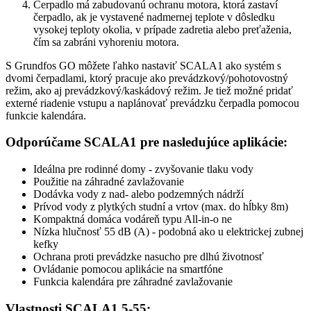
Čerpadlo má zabudovanú ochranu motora, ktorá zastaví
čerpadlo, ak je vystavené nadmernej teplote v dôsledku
vysokej teploty okolia, v prípade zadretia alebo preťaženia,
čím sa zabráni vyhoreniu motora.
S Grundfos GO môžete ľahko nastaviť SCALA1 ako systém s
dvomi čerpadlami, ktorý pracuje ako prevádzkový/pohotovostný
režim, ako aj prevádzkový/kaskádový režim. Je tiež možné pridať
externé riadenie vstupu a naplánovať prevádzku čerpadla pomocou
funkcie kalendára.
Odporúčame SCALA1 pre nasledujúce aplikácie:
Ideálna pre rodinné domy - zvyšovanie tlaku vody
Použitie na záhradné zavlažovanie
Dodávka vody z nad- alebo podzemných nádrží
Prívod vody z plytkých studní a vrtov (max. do hĺbky 8m)
Kompaktná domáca vodáreň typu All-in-o ne
Nízka hlučnosť 55 dB (A) - podobná ako u elektrickej zubnej
kefky
Ochrana proti prevádzke nasucho pre dlhú životnosť
Ovládanie pomocou aplikácie na smartfóne
Funkcia kalendára pre záhradné zavlažovanie
Vlastnosti SCALA1 5-55: