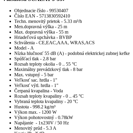
Objednacie číslo - 99530407
Číslo EAN - 5713830592410
Techn. menovitý prietok - 5.33 m³/h
Men.dopravná výška - 25 m
Max. dopravná výška - 55 m
Hriadeľová upchávka - BVBP
Schválenia - CE,EAC,AAA, WRAS,ACS
Model - A
Nízka hlučnosť 55 dB (A) - podobná elektrickej zubnej kefke
Spúšťací tlak - 2.8 bar
Rozsah teploty okolia - 0 .. 55 °C
Maximálny prevádzkový tlak - 8 bar
Max. vstupný - 5 bar
Veľkosť sac. hrdla - 1"
Veľkosť výtl. hrdla - 1"
Čerpaná kvapalina - Voda
Rozsah teploty kvapaliny - 0 .. 45 °C
Vybraná teplota kvapaliny - 20 °C
Hustota - 998.2 kg/m³
Výkon max. - 1200 W
Výkon pohotovostný - 0.78kW
Napájanie - 1x230V / 50 Hz
Menovitý prúd - 5.3 A