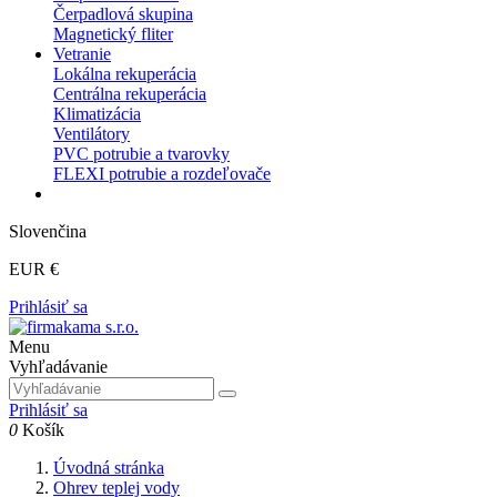
Čerpadlová skupina
Magnetický fliter
Vetranie
Lokálna rekuperácia
Centrálna rekuperácia
Klimatizácia
Ventilátory
PVC potrubie a tvarovky
FLEXI potrubie a rozdeľovače
Slovenčina
EUR €
Prihlásiť sa
Menu
Vyhľadávanie
Prihlásiť sa
0
Košík
Úvodná stránka
Ohrev teplej vody