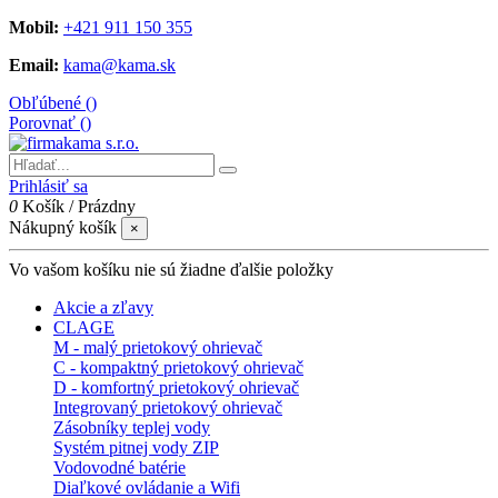
Mobil:
+421 911 150 355
Email:
kama@kama.sk
Obľúbené (
)
Porovnať (
)
Prihlásiť sa
0
Košík
/
Prázdny
Nákupný košík
×
Vo vašom košíku nie sú žiadne ďalšie položky
Akcie a zľavy
CLAGE
M - malý prietokový ohrievač
C - kompaktný prietokový ohrievač
D - komfortný prietokový ohrievač
Integrovaný prietokový ohrievač
Zásobníky teplej vody
Systém pitnej vody ZIP
Vodovodné batérie
Diaľkové ovládanie a Wifi