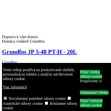
Doprava k vám domov
Domáca vodáreň Grundfos
Grundfos JP 5-48 PT-H - 20L
Grundfos
JP 5-48 PT-H 20
Tento eshop používa na poskytovanie služieb,
553,50 €
Prijať všetky
personalizáciu reklám a analýze návštevnosti
JP PT-H domáca vodáreň JP PT-H je domáca vodáreň, ktorá sa
súbory cookie
súbory cookie.
skladá z horizontálnej tlakovej nádrže a samonasávacieho,
Prispôsobte si
jednostupňového odstredivého čerpadla. JP PT-H je navrhnutá na
Viac informácií
rôzne použitie v záhrade a domácnosti. Vhodné pre: Čerpanie
Odmietnuť všetko
podzemnej vody v domácnostiach Zachytávanie dažďovej vody
Zvýšenie tlaku vody v domácnostiach
Nevyhnutne potrebné súbory cookie
Prijať vybrané
Vložiť do košíka
Analytické súbory cookie
Reklamné súbory
súbory cookie
cookie