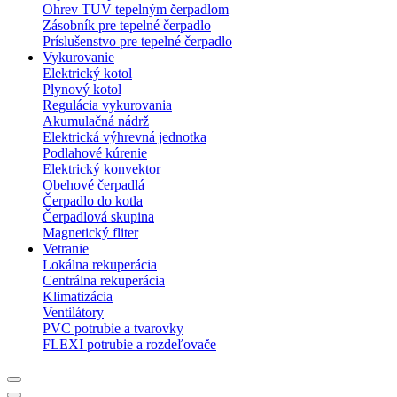
Ohrev TUV tepelným čerpadlom
Zásobník pre tepelné čerpadlo
Príslušenstvo pre tepelné čerpadlo
Vykurovanie
Elektrický kotol
Plynový kotol
Regulácia vykurovania
Akumulačná nádrž
Elektrická výhrevná jednotka
Podlahové kúrenie
Elektrický konvektor
Obehové čerpadlá
Čerpadlo do kotla
Čerpadlová skupina
Magnetický fliter
Vetranie
Lokálna rekuperácia
Centrálna rekuperácia
Klimatizácia
Ventilátory
PVC potrubie a tvarovky
FLEXI potrubie a rozdeľovače