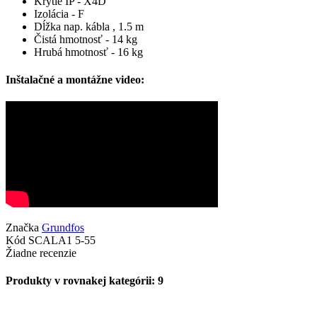
Krytie IP - X4D
Izolácia - F
Dĺžka nap. kábla , 1.5 m
Čistá hmotnosť - 14 kg
Hrubá hmotnosť - 16 kg
Inštalačné a montážne video:
Značka
Grundfos
Kód
SCALA1 5-55
Žiadne recenzie
Produkty v rovnakej kategórii: 9