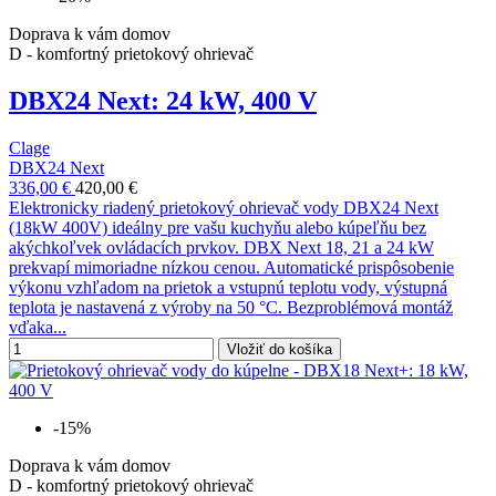
Doprava k vám domov
D - komfortný prietokový ohrievač
DBX24 Next: 24 kW, 400 V
Clage
DBX24 Next
336,00 €
420,00 €
Elektronicky riadený prietokový ohrievač vody DBX24 Next
(18kW 400V) ideálny pre vašu kuchyňu alebo kúpeľňu bez
akýchkoľvek ovládacích prvkov. DBX Next 18, 21 a 24 kW
prekvapí mimoriadne nízkou cenou. Automatické prispôsobenie
výkonu vzhľadom na prietok a vstupnú teplotu vody, výstupná
teplota je nastavená z výroby na 50 °C. Bezproblémová montáž
vďaka...
Vložiť do košíka
-15%
Doprava k vám domov
D - komfortný prietokový ohrievač