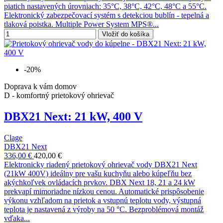
piatich nastavených úrovniach: 35°C, 38°C, 42°C, 48°C a 55°C.
Elektronický zabezpečovací systém s detekciou bublín - tepelná a
tlaková poistka. Multiple Power System MPS®...
Vložiť do košíka
-20%
Doprava k vám domov
D - komfortný prietokový ohrievač
DBX21 Next: 21 kW, 400 V
Clage
DBX21 Next
336,00 €
420,00 €
Elektronicky riadený prietokový ohrievač vody DBX21 Next
(21kW 400V) ideálny pre vašu kuchyňu alebo kúpeľňu bez
akýchkoľvek ovládacích prvkov. DBX Next 18, 21 a 24 kW
prekvapí mimoriadne nízkou cenou. Automatické prispôsobenie
výkonu vzhľadom na prietok a vstupnú teplotu vody, výstupná
teplota je nastavená z výroby na 50 °C. Bezproblémová montáž
vďaka...