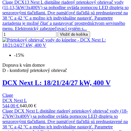
Clage DCX13 Next L digitálne riadený prietokový ohrievač vody
(11-13,5kW/3x400V) sa pohodlne ovláda pomocou LED displeja so
senzorovými tlačidlami. Dve pamäťové tlačidlá sú prednastavené na
38 °C a 42 °C a možno ich individuálne nastaviť. Parametre
zariadenia je možné čítať a nastavovať prostredníctvom servisného
menu. Elektronický zabezpečovací systém s...
Vložiť do košíka
-15%
Doprava k vám domov
D - komfortný prietokový ohrievač
DCX Next L: 18/21/24/27 kW, 400 V
Clage
DCX Next L
544,00 €
640,00 €
Clage DCX Next L digitálne riadený prietokový ohrievač vody (18-
27kW/3x400V) sa pohodlne ovláda pomocou LED displeja so
senzorovými tlačidlami. Dve pamäťové tlačidlá sú prednastavené na
38 °C a 42 °C a možno ich individuálne nastaviť. Parametre