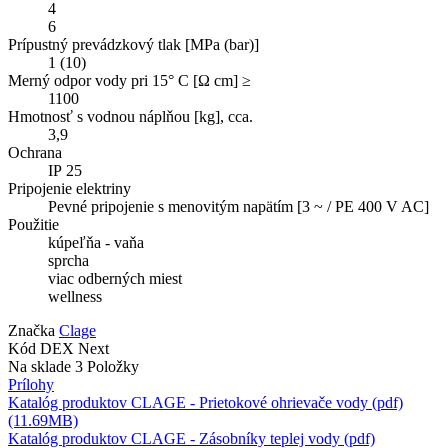
4
6
Prípustný prevádzkový tlak [MPa (bar)]
1 (10)
Merný odpor vody pri 15° C [Ω cm] ≥
1100
Hmotnosť s vodnou náplňou [kg], cca.
3,9
Ochrana
IP 25
Pripojenie elektriny
Pevné pripojenie s menovitým napätím [3 ~ / PE 400 V AC]
Použitie
kúpeľňa - vaňa
sprcha
viac odberných miest
wellness
Značka
Clage
Kód
DEX Next
Na sklade
3 Položky
Prílohy
Katalóg produktov CLAGE - Prietokové ohrievače vody (pdf)
(11.69MB)
Katalóg produktov CLAGE - Zásobníky teplej vody (pdf)