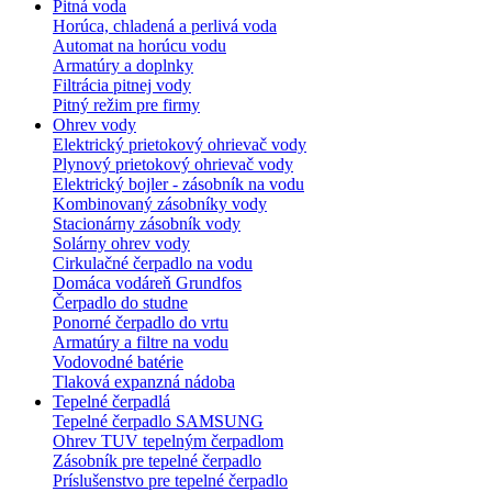
Pitná voda
Horúca, chladená a perlivá voda
Automat na horúcu vodu
Armatúry a doplnky
Filtrácia pitnej vody
Pitný režim pre firmy
Ohrev vody
Elektrický prietokový ohrievač vody
Plynový prietokový ohrievač vody
Elektrický bojler - zásobník na vodu
Kombinovaný zásobníky vody
Stacionárny zásobník vody
Solárny ohrev vody
Cirkulačné čerpadlo na vodu
Domáca vodáreň Grundfos
Čerpadlo do studne
Ponorné čerpadlo do vrtu
Armatúry a filtre na vodu
Vodovodné batérie
Tlaková expanzná nádoba
Tepelné čerpadlá
Tepelné čerpadlo SAMSUNG
Ohrev TUV tepelným čerpadlom
Zásobník pre tepelné čerpadlo
Príslušenstvo pre tepelné čerpadlo