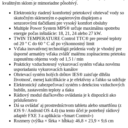
kvalitným sklom je mimoriadne pôsobivý.
Elektronicky riadený komfortný prietokový ohrievač vody so
skutočným skleneným e-papierovým displejom a
senzorovými tlačidlami pre vysoký komfort obsluhy
Multiple Power System MPS® určuje maximálnu spotrebu
energie počas inštalácie: 18, 21, 24 alebo 27 kW.
TWIN TEMPERATURE Control TTC® pre presné teploty
od 20 ° C do 60 ° C až po výkonnostný limit
Vďaka inovatívnej technológii prúdenia vody je vhodný pre
úsporné armatúry vďaka zvlášť malému zopínaciemu prietoku
zapnutému objemu vody od 1,5 l / min
Prakticky vzduchotesný vykurovací systém vďaka novému
usporiadaniu vykurovacích kanálov
Ohrievací systém holých drôtov IES® zaisťuje dlhšiu
životnosť, menej kalcifikácie a je efektívny a ľahko sa udržuje
Elektronický zabezpečovací systém s detekciou vzduchových
bublín, zastavením teploty a tlaku
Rádiový modul diaľkového ovládania je k dispozícii ako
príslušenstvo
Dá sa ovládať aj prostredníctvom tabletu alebo smartfónu (z
iOS 9 / Android OS 4.4) (na tento účel je potrebný rádiový
adaptér FXE 3 a aplikácia »Smart Control«)
Rozmery (výška × šírka × hĺbka): 46,8 × 23,9 × 9,6 cm