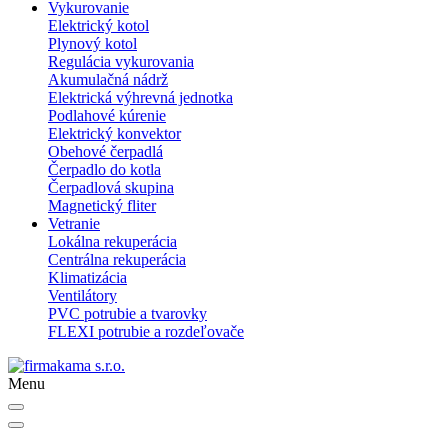
Vykurovanie
Elektrický kotol
Plynový kotol
Regulácia vykurovania
Akumulačná nádrž
Elektrická výhrevná jednotka
Podlahové kúrenie
Elektrický konvektor
Obehové čerpadlá
Čerpadlo do kotla
Čerpadlová skupina
Magnetický fliter
Vetranie
Lokálna rekuperácia
Centrálna rekuperácia
Klimatizácia
Ventilátory
PVC potrubie a tvarovky
FLEXI potrubie a rozdeľovače
Menu