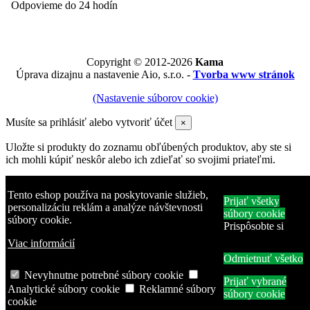
Odpovieme do 24 hodín
Copyright © 2012-2026
Kama
Úprava dizajnu a nastavenie Aio, s.r.o. -
Tvorba www stránok
(Nastavenie súborov cookie)
Musíte sa prihlásiť alebo vytvoriť účet
×
Uložte si produkty do zoznamu obľúbených produktov, aby ste si
ich mohli kúpiť neskôr alebo ich zdieľať so svojimi priateľmi.
E-mailová adresa
Tento eshop používa na poskytovanie služieb,
Prijať všetky
personalizáciu reklám a analýze návštevnosti
Heslo
súbory cookie
súbory cookie.
Prispôsobte si
Zabudli ste heslo?
Viac informácií
Prihlásiť sa
Odmietnuť všetko
Nevyhnutne potrebné súbory cookie
Žiadny účet? Vytvorte si ho tu
Prijať vybrané
Analytické súbory cookie
Reklamné súbory
Produkt bol pridaný do zoznamu obľúbených produktov
súbory cookie
cookie
Produkt pridaný na porovnanie.