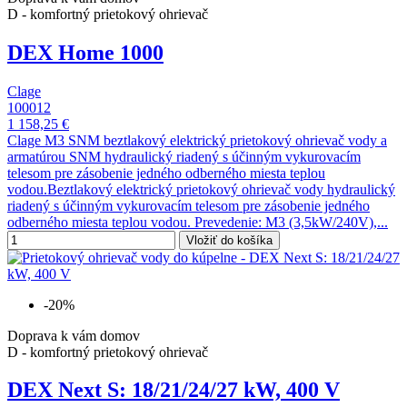
D - komfortný prietokový ohrievač
DEX Home 1000
Clage
100012
1 158,25 €
Clage M3 SNM beztlakový elektrický prietokový ohrievač vody a
armatúrou SNM hydraulický riadený s účinným vykurovacím
telesom pre zásobenie jedného odberného miesta teplou
vodou.Beztlakový elektrický prietokový ohrievač vody hydraulický
riadený s účinným vykurovacím telesom pre zásobenie jedného
odberného miesta teplou vodou. Prevedenie: M3 (3,5kW/240V),...
Vložiť do košíka
-20%
Doprava k vám domov
D - komfortný prietokový ohrievač
DEX Next S: 18/21/24/27 kW, 400 V