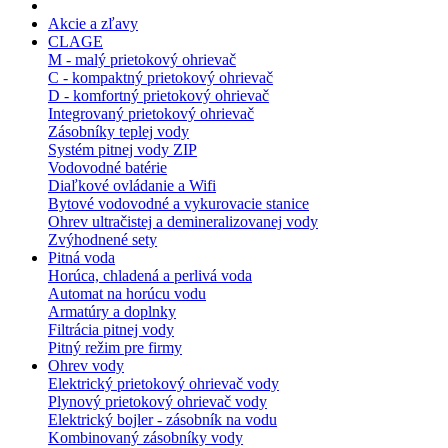
Akcie a zľavy
CLAGE
M - malý prietokový ohrievač
C - kompaktný prietokový ohrievač
D - komfortný prietokový ohrievač
Integrovaný prietokový ohrievač
Zásobníky teplej vody
Systém pitnej vody ZIP
Vodovodné batérie
Diaľkové ovládanie a Wifi
Bytové vodovodné a vykurovacie stanice
Ohrev ultračistej a demineralizovanej vody
Zvýhodnené sety
Pitná voda
Horúca, chladená a perlivá voda
Automat na horúcu vodu
Armatúry a doplnky
Filtrácia pitnej vody
Pitný režim pre firmy
Ohrev vody
Elektrický prietokový ohrievač vody
Plynový prietokový ohrievač vody
Elektrický bojler - zásobník na vodu
Kombinovaný zásobníky vody