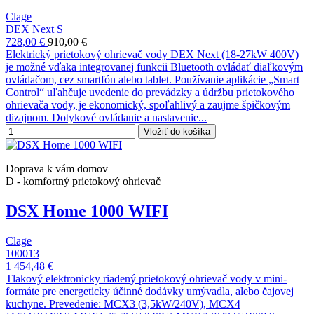
Clage
DEX Next S
728,00 €
910,00 €
Elektrický prietokový ohrievač vody DEX Next (18-27kW 400V)
je možné vďaka integrovanej funkcii Bluetooth ovládať diaľkovým
ovládačom, cez smartfón alebo tablet. Používanie aplikácie „Smart
Control“ uľahčuje uvedenie do prevádzky a údržbu prietokového
ohrievača vody, je ekonomický, spoľahlivý a zaujme špičkovým
dizajnom. Dotykové ovládanie a nastavenie...
Vložiť do košíka
Doprava k vám domov
D - komfortný prietokový ohrievač
DSX Home 1000 WIFI
Clage
100013
1 454,48 €
Tlakový elektronicky riadený prietokový ohrievač vody v mini-
formáte pre energeticky účinné dodávky umývadla, alebo čajovej
kuchyne. Prevedenie: MCX3 (3,5kW/240V), MCX4