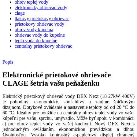
ohrev teplej vody
elektronicky ohrievac vody
clage
tlakovy prietokovy ohrievac
prietokovy ohrievac vody
ohrev vody kupelna
ohrievac vody do kupelne
tepla voda do kupelne
centralny prietokovy ohrievac
Popis
Elektronické prietokové ohrievače
CLAGE šetria vašu peňaženku
Elektrický prietokový ohrievač vody DEX Next (18-27kW 400V)
je pohodlný, ekonomický, spoľahlivý a zaujme špičkovým
dizajnom. Dotykové ovládanie a nastavenie teploty od od 20 °C do
60 °C. Ideálny pre použitie na centrálny ohrev teplej vody vo vašej
kúpeľni pre vaňu, sprchu, umývadlo. Môže byť spolu v kombinácii
aj pre ohrev teplej vody vo vašej kuchyni. Nový DEX Next s
jednoduchým ovládaním, ekonomickou prevádzkou a dlhou
životnosťou. Vysoko kontrastný e-papierový displej chránený