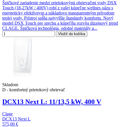
Špičkové zariadenie medzi prietokovými ohrievačmi vody DSX
Touch (18-27kW / 400V) robí z vašej kúpeľne wellnes oázu s
energeticky efektívnym a nákladovo transparentným prívodom
teplej vody. Prístroj spĺňa najvyššie štandardy komfortu. Nový
model DSX Touch pre sprchu a kúpeľňu rozvíja dizajnový trend
CLAGE. Špičková technológia, odolné materiály a...
Vložiť do košíka
Skladom
D - komfortný prietokový ohrievač
DCX13 Next L: 11/13,5 kW, 400 V
Clage
DCX13 Next L
575,00 €