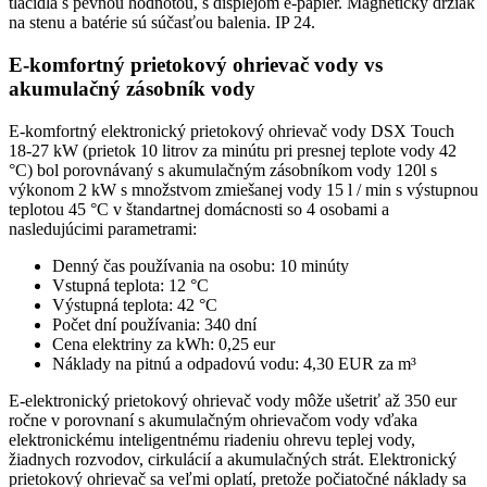
tlačidlá s pevnou hodnotou, s displejom e-papier. Magnetický držiak
na stenu a batérie sú súčasťou balenia. IP 24.
E-komfortný prietokový ohrievač vody vs
akumulačný zásobník vody
E-komfortný elektronický prietokový ohrievač vody DSX Touch
18-27 kW (prietok 10 litrov za minútu pri presnej teplote vody 42
°C) bol porovnávaný s akumulačným zásobníkom vody 120l s
výkonom 2 kW s množstvom zmiešanej vody 15 l / min s výstupnou
teplotou 45 °C v štandartnej domácnosti so 4 osobami a
nasledujúcimi parametrami:
Denný čas používania na osobu: 10 minúty
Vstupná teplota: 12 °C
Výstupná teplota: 42 °C
Počet dní používania: 340 dní
Cena elektriny za kWh: 0,25 eur
Náklady na pitnú a odpadovú vodu: 4,30 EUR za m³
E-elektronický prietokový ohrievač vody môže ušetriť až 350 eur
ročne v porovnaní s akumulačným ohrievačom vody vďaka
elektronickému inteligentnému riadeniu ohrevu teplej vody,
žiadnych rozvodov, cirkulácií a akumulačných strát. Elektronický
prietokový ohrievač sa veľmi oplatí, pretože počiatočné náklady sa