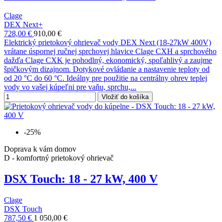
Clage
DEX Next+
728,00 €
910,00 €
Elektrický prietokový ohrievač vody DEX Next (18-27kW 400V)
vrátane úspornej ručnej sprchovej hlavice Clage CXH a sprchového
dažďa Clage CXK je pohodlný, ekonomický, spoľahlivý a zaujme
špičkovým dizajnom. Dotykové ovládanie a nastavenie teploty od
od 20 °C do 60 °C. Ideálny pre použitie na centrálny ohrev teplej
vody vo vašej kúpeľni pre vaňu, sprchu,...
Vložiť do košíka
-25%
Doprava k vám domov
D - komfortný prietokový ohrievač
DSX Touch: 18 - 27 kW, 400 V
Clage
DSX Touch
787,50 €
1 050,00 €