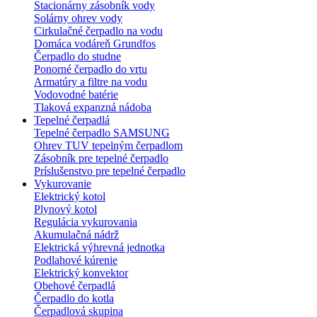
Stacionárny zásobník vody
Solárny ohrev vody
Cirkulačné čerpadlo na vodu
Domáca vodáreň Grundfos
Čerpadlo do studne
Ponorné čerpadlo do vrtu
Armatúry a filtre na vodu
Vodovodné batérie
Tlaková expanzná nádoba
Tepelné čerpadlá
Tepelné čerpadlo SAMSUNG
Ohrev TUV tepelným čerpadlom
Zásobník pre tepelné čerpadlo
Príslušenstvo pre tepelné čerpadlo
Vykurovanie
Elektrický kotol
Plynový kotol
Regulácia vykurovania
Akumulačná nádrž
Elektrická výhrevná jednotka
Podlahové kúrenie
Elektrický konvektor
Obehové čerpadlá
Čerpadlo do kotla
Čerpadlová skupina