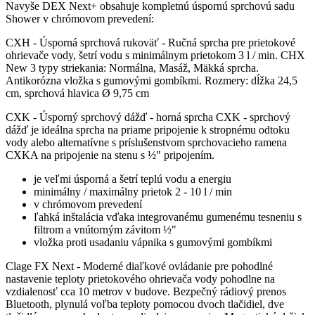
Navyše DEX Next+ obsahuje kompletnú úspornú sprchovú sadu
Shower v chrómovom prevedení:
CXH - Úsporná sprchová rukoväť - Ručná sprcha pre prietokové
ohrievače vody, šetrí vodu s minimálnym prietokom 3 l / min. CHX
New 3 typy striekania: Normálna, Masáž, Mäkká sprcha.
Antikorózna vložka s gumovými gombíkmi. Rozmery: dĺžka 24,5
cm, sprchová hlavica Ø 9,75 cm
CXK - Úsporný sprchový dážď - horná sprcha CXK - sprchový
dážď je ideálna sprcha na priame pripojenie k stropnému odtoku
vody alebo alternatívne s príslušenstvom sprchovacieho ramena
CXKA na pripojenie na stenu s ½" pripojením.
je veľmi úsporná a šetrí teplú vodu a energiu
minimálny / maximálny prietok 2 - 10 l / min
v chrómovom prevedení
ľahká inštalácia vďaka integrovanému gumenému tesneniu s
filtrom a vnútorným závitom ½"
vložka proti usadaniu vápnika s gumovými gombíkmi
Clage FX Next - Moderné diaľkové ovládanie pre pohodlné
nastavenie teploty prietokového ohrievača vody pohodlne na
vzdialenosť cca 10 metrov v budove. Bezpečný rádiový prenos
Bluetooth, plynulá voľba teploty pomocou dvoch tlačidiel, dve