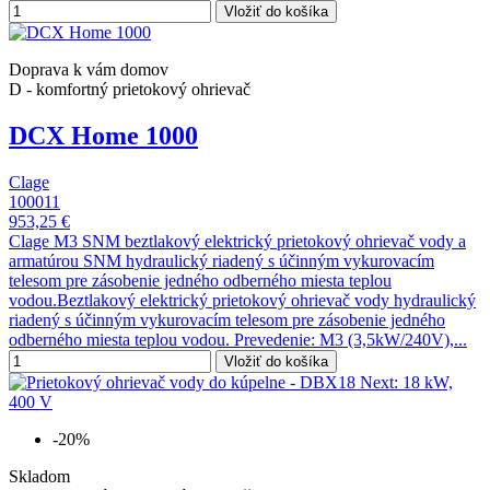
Vložiť do košíka
Doprava k vám domov
D - komfortný prietokový ohrievač
DCX Home 1000
Clage
100011
953,25 €
Clage M3 SNM beztlakový elektrický prietokový ohrievač vody a
armatúrou SNM hydraulický riadený s účinným vykurovacím
telesom pre zásobenie jedného odberného miesta teplou
vodou.Beztlakový elektrický prietokový ohrievač vody hydraulický
riadený s účinným vykurovacím telesom pre zásobenie jedného
odberného miesta teplou vodou. Prevedenie: M3 (3,5kW/240V),...
Vložiť do košíka
-20%
Skladom