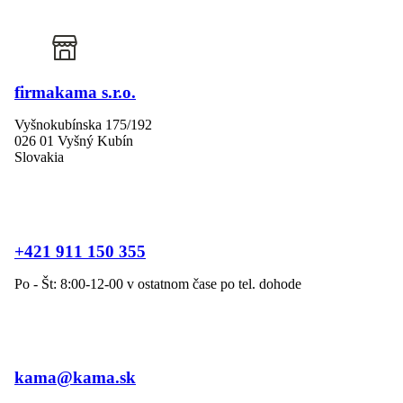
firmakama s.r.o.
Vyšnokubínska 175/192
026 01 Vyšný Kubín
Slovakia
+421 911 150 355
Po - Št: 8:00-12-00 v ostatnom čase po tel. dohode
kama@kama.sk