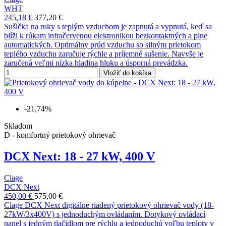
WHT
245,18 €
377,20 €
Sušička na ruky s teplým vzduchom je zapnutá a vypnutá, keď sa
blíži k rúkam infračervenou elektronikou bezkontaktných a plne
automatických. Optimálny prúd vzduchu so silným prietokom
teplého vzduchu zaručuje rýchle a príjemné sušenie. Navyše je
zaručená veľmi nízka hladina hluku a úsporná prevádzka.
Vložiť do košíka
-21,74%
Skladom
D - komfortný prietokový ohrievač
DCX Next: 18 - 27 kW, 400 V
Clage
DCX Next
450,00 €
575,00 €
Clage DCX Next digitálne riadený prietokový ohrievač vody (18-
27kW/3x400V) s jednoduchým ovládaním. Dotykový ovládací
panel s jedným tlačidlom pre rýchlu a jednoduchú voľbu teploty v