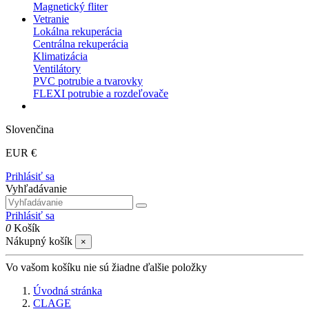
Magnetický fliter
Vetranie
Lokálna rekuperácia
Centrálna rekuperácia
Klimatizácia
Ventilátory
PVC potrubie a tvarovky
FLEXI potrubie a rozdeľovače
Slovenčina
EUR €
Prihlásiť sa
Vyhľadávanie
Prihlásiť sa
0
Košík
Nákupný košík
×
Vo vašom košíku nie sú žiadne ďalšie položky
Úvodná stránka
CLAGE