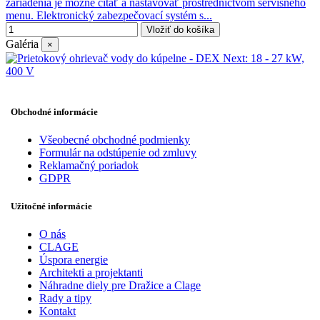
zariadenia je možné čítať a nastavovať prostredníctvom servisného
menu. Elektronický zabezpečovací systém s...
Vložiť do košíka
Galéria
×
Obchodné informácie
Všeobecné obchodné podmienky
Formulár na odstúpenie od zmluvy
Reklamačný poriadok
GDPR
Užitočné informácie
O nás
CLAGE
Úspora energie
Architekti a projektanti
Náhradne diely pre Dražice a Clage
Rady a tipy
Kontakt