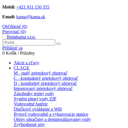
Mobil:
+421 911 150 355
Email:
kama@kama.sk
Obľúbené (
0
)
Porovnať (
0
)
Prihlásiť sa
0
Košík
/
Prázdny
Akcie a zľavy
CLAGE
M - malý prietokový ohrievač
C - kompaktný prietokový ohrievač
D - komfortný prietokový ohrievač
Integrovaný prietokový ohrievač
Zásobníky teplej vody
Systém pitnej vody ZIP
Vodovodné batérie
Diaľkové ovládanie a Wifi
Bytové vodovodné a vykurovacie stanice
Ohrev ultračistej a demineralizovanej vody
Zvýhodnené sety