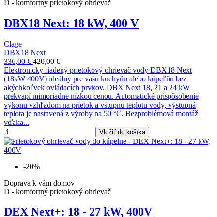
D - komfortný prietokový ohrievač
DBX18 Next: 18 kW, 400 V
Clage
DBX18 Next
336,00 €
420,00 €
Elektronicky riadený prietokový ohrievač vody DBX18 Next
(18kW 400V) ideálny pre vašu kuchyňu alebo kúpeľňu bez
akýchkoľvek ovládacích prvkov. DBX Next 18, 21 a 24 kW
prekvapí mimoriadne nízkou cenou. Automatické prispôsobenie
výkonu vzhľadom na prietok a vstupnú teplotu vody, výstupná
teplota je nastavená z výroby na 50 °C. Bezproblémová montáž
vďaka...
Vložiť do košíka
-20%
Doprava k vám domov
D - komfortný prietokový ohrievač
DEX Next+: 18 - 27 kW, 400V