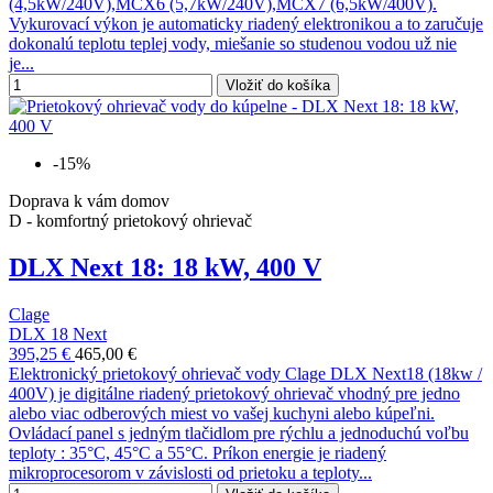
(4,5kW/240V),MCX6 (5,7kW/240V),MCX7 (6,5kW/400V).
Vykurovací výkon je automaticky riadený elektronikou a to zaručuje
dokonalú teplotu teplej vody, miešanie so studenou vodou už nie
je...
Vložiť do košíka
-15%
Doprava k vám domov
D - komfortný prietokový ohrievač
DLX Next 18: 18 kW, 400 V
Clage
DLX 18 Next
395,25 €
465,00 €
Elektronický prietokový ohrievač vody Clage DLX Next18 (18kw /
400V) je digitálne riadený prietokový ohrievač vhodný pre jedno
alebo viac odberových miest vo vašej kuchyni alebo kúpeľni.
Ovládací panel s jedným tlačidlom pre rýchlu a jednoduchú voľbu
teploty : 35°C, 45°C a 55°C. Príkon energie je riadený
mikroprocesorom v závislosti od prietoku a teploty...