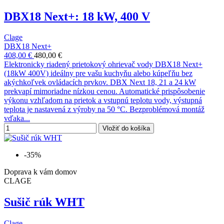
DBX18 Next+: 18 kW, 400 V
Clage
DBX18 Next+
408,00 €
480,00 €
Elektronicky riadený prietokový ohrievač vody DBX18 Next+
(18kW 400V) ideálny pre vašu kuchyňu alebo kúpeľňu bez
akýchkoľvek ovládacích prvkov. DBX Next 18, 21 a 24 kW
prekvapí mimoriadne nízkou cenou. Automatické prispôsobenie
výkonu vzhľadom na prietok a vstupnú teplotu vody, výstupná
teplota je nastavená z výroby na 50 °C. Bezproblémová montáž
vďaka...
Vložiť do košíka
-35%
Doprava k vám domov
CLAGE
Sušič rúk WHT
Clage