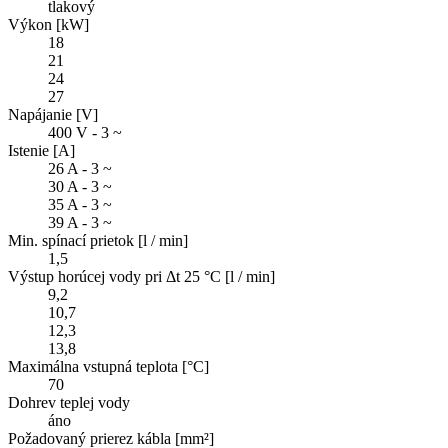
tlakový
Výkon [kW]
18
21
24
27
Napájanie [V]
400 V - 3 ~
Istenie [A]
26 A - 3 ~
30 A - 3 ~
35 A - 3 ~
39 A - 3 ~
Min. spínací prietok [l / min]
1,5
Výstup horúcej vody pri Δt 25 °C [l / min]
9,2
10,7
12,3
13,8
Maximálna vstupná teplota [°C]
70
Dohrev teplej vody
áno
Požadovaný prierez kábla [mm²]