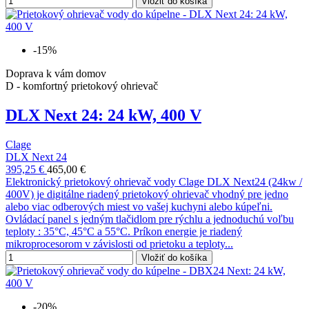
Vložiť do košíka
-15%
Doprava k vám domov
D - komfortný prietokový ohrievač
DLX Next 24: 24 kW, 400 V
Clage
DLX Next 24
395,25 €
465,00 €
Elektronický prietokový ohrievač vody Clage DLX Next24 (24kw /
400V) je digitálne riadený prietokový ohrievač vhodný pre jedno
alebo viac odberových miest vo vašej kuchyni alebo kúpeľni.
Ovládací panel s jedným tlačidlom pre rýchlu a jednoduchú voľbu
teploty : 35°C, 45°C a 55°C. Príkon energie je riadený
mikroprocesorom v závislosti od prietoku a teploty...
Vložiť do košíka
-20%