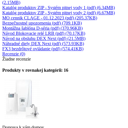
(2.15MB)
Katalóg produktov ZIP - Systém pitnej vody 1 (pdf) (6.34MB)
Katalóg produktov ZIP - Systém pitnej vody 2 (pdf) (6.67MB)
MO cennik CLAGE - 01.12.2023 (pdf) (205.37KB)
Bezpečnostné upozornenia (pdf) (709.1KB)
Montážna šablóna D-séria (pdf) (370.96KB)
Návod Blokovacie relé LRB (pdf) (70.17KB)
Návod na obsluhu DEX Next (pdf) (21.5MB)
Náhradné diely DEX Next (pdf) (573.93KB)
FX3 bezdrôtové ovládanie (pdf) (574.41KB)
Recenzie (0)
Žiadne recenzie
Produkty v rovnakej kategórii: 16
Doprava k vám domov