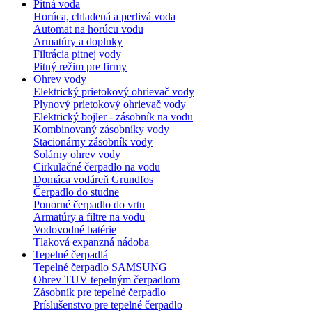
Pitná voda
Horúca, chladená a perlivá voda
Automat na horúcu vodu
Armatúry a doplnky
Filtrácia pitnej vody
Pitný režim pre firmy
Ohrev vody
Elektrický prietokový ohrievač vody
Plynový prietokový ohrievač vody
Elektrický bojler - zásobník na vodu
Kombinovaný zásobníky vody
Stacionárny zásobník vody
Solárny ohrev vody
Cirkulačné čerpadlo na vodu
Domáca vodáreň Grundfos
Čerpadlo do studne
Ponorné čerpadlo do vrtu
Armatúry a filtre na vodu
Vodovodné batérie
Tlaková expanzná nádoba
Tepelné čerpadlá
Tepelné čerpadlo SAMSUNG
Ohrev TUV tepelným čerpadlom
Zásobník pre tepelné čerpadlo
Príslušenstvo pre tepelné čerpadlo