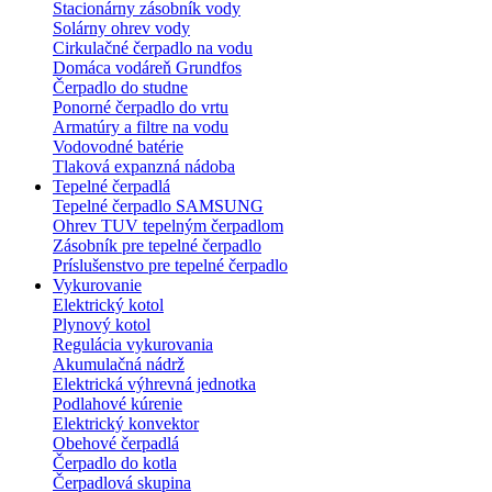
Stacionárny zásobník vody
Solárny ohrev vody
Cirkulačné čerpadlo na vodu
Domáca vodáreň Grundfos
Čerpadlo do studne
Ponorné čerpadlo do vrtu
Armatúry a filtre na vodu
Vodovodné batérie
Tlaková expanzná nádoba
Tepelné čerpadlá
Tepelné čerpadlo SAMSUNG
Ohrev TUV tepelným čerpadlom
Zásobník pre tepelné čerpadlo
Príslušenstvo pre tepelné čerpadlo
Vykurovanie
Elektrický kotol
Plynový kotol
Regulácia vykurovania
Akumulačná nádrž
Elektrická výhrevná jednotka
Podlahové kúrenie
Elektrický konvektor
Obehové čerpadlá
Čerpadlo do kotla
Čerpadlová skupina