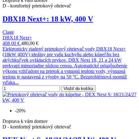
Doprava k vám domov
D - komfortný prietokový ohrievač
DBX18 Next+: 18 kW, 400 V
Clage
DBX18 Next+
408,00 €
480,00 €
Elektronicky riadený prietokový ohrievač vody DBX18 Next+
(18kW 400V) ideálny pre vašu kuchyňu alebo kúpeľňu bez
akýchkoľvek ovládacích prvkov. DBX Next 18, 21 a 24 kW
prekvapí mimoriadne nízkou cenou. Automatické prispôsobenie
výkonu vzhľadom na prietok a vstupnú teplotu vody, výstupná
teplota je nastavená z výroby na 50 °C. Bezproblémová montáž
vďaka...
Vložiť do košíka
-20%
Doprava k vám domov
D - komfortný prietokový ohrievač