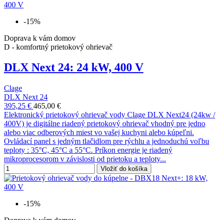
-15%
Doprava k vám domov
D - komfortný prietokový ohrievač
DLX Next 24: 24 kW, 400 V
Clage
DLX Next 24
395,25 €
465,00 €
Elektronický prietokový ohrievač vody Clage DLX Next24 (24kw /
400V) je digitálne riadený prietokový ohrievač vhodný pre jedno
alebo viac odberových miest vo vašej kuchyni alebo kúpeľni.
Ovládací panel s jedným tlačidlom pre rýchlu a jednoduchú voľbu
teploty : 35°C, 45°C a 55°C. Príkon energie je riadený
mikroprocesorom v závislosti od prietoku a teploty...
Vložiť do košíka
-15%