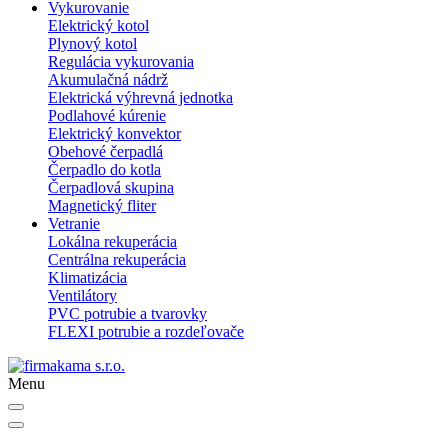
Vykurovanie
Elektrický kotol
Plynový kotol
Regulácia vykurovania
Akumulačná nádrž
Elektrická výhrevná jednotka
Podlahové kúrenie
Elektrický konvektor
Obehové čerpadlá
Čerpadlo do kotla
Čerpadlová skupina
Magnetický fliter
Vetranie
Lokálna rekuperácia
Centrálna rekuperácia
Klimatizácia
Ventilátory
PVC potrubie a tvarovky
FLEXI potrubie a rozdeľovače
Menu