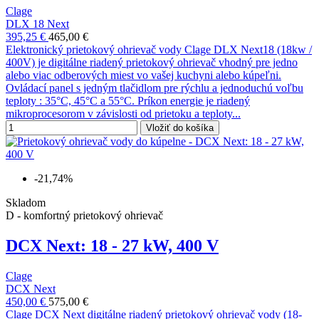
Clage
DLX 18 Next
395,25 €
465,00 €
Elektronický prietokový ohrievač vody Clage DLX Next18 (18kw /
400V) je digitálne riadený prietokový ohrievač vhodný pre jedno
alebo viac odberových miest vo vašej kuchyni alebo kúpeľni.
Ovládací panel s jedným tlačidlom pre rýchlu a jednoduchú voľbu
teploty : 35°C, 45°C a 55°C. Príkon energie je riadený
mikroprocesorom v závislosti od prietoku a teploty...
Vložiť do košíka
-21,74%
Skladom
D - komfortný prietokový ohrievač
DCX Next: 18 - 27 kW, 400 V
Clage
DCX Next
450,00 €
575,00 €
Clage DCX Next digitálne riadený prietokový ohrievač vody (18-