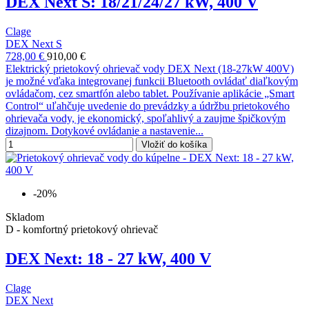
DEX Next S: 18/21/24/27 kW, 400 V
Clage
DEX Next S
728,00 €
910,00 €
Elektrický prietokový ohrievač vody DEX Next (18-27kW 400V)
je možné vďaka integrovanej funkcii Bluetooth ovládať diaľkovým
ovládačom, cez smartfón alebo tablet. Používanie aplikácie „Smart
Control“ uľahčuje uvedenie do prevádzky a údržbu prietokového
ohrievača vody, je ekonomický, spoľahlivý a zaujme špičkovým
dizajnom. Dotykové ovládanie a nastavenie...
Vložiť do košíka
-20%
Skladom
D - komfortný prietokový ohrievač
DEX Next: 18 - 27 kW, 400 V
Clage
DEX Next