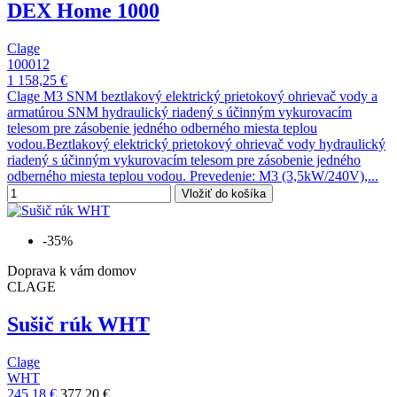
DEX Home 1000
Clage
100012
1 158,25 €
Clage M3 SNM beztlakový elektrický prietokový ohrievač vody a
armatúrou SNM hydraulický riadený s účinným vykurovacím
telesom pre zásobenie jedného odberného miesta teplou
vodou.Beztlakový elektrický prietokový ohrievač vody hydraulický
riadený s účinným vykurovacím telesom pre zásobenie jedného
odberného miesta teplou vodou. Prevedenie: M3 (3,5kW/240V),...
Vložiť do košíka
-35%
Doprava k vám domov
CLAGE
Sušič rúk WHT
Clage
WHT
245,18 €
377,20 €