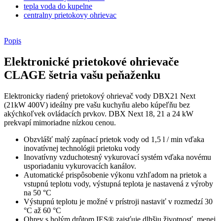
tepla voda do kupelne
centralny prietokovy ohrievac
Popis
Elektronické prietokové ohrievače
CLAGE šetria vašu peňaženku
Elektronicky riadený prietokový ohrievač vody DBX21 Next
(21kW 400V) ideálny pre vašu kuchyňu alebo kúpeľňu bez
akýchkoľvek ovládacích prvkov. DBX Next 18, 21 a 24 kW
prekvapí mimoriadne nízkou cenou.
Obzvlášť malý zapínací prietok vody od 1,5 l / min vďaka
inovatívnej technológii prietoku vody
Inovatívny vzduchotesný vykurovací systém vďaka novému
usporiadaniu vykurovacích kanálov.
Automatické prispôsobenie výkonu vzhľadom na prietok a
vstupnú teplotu vody, výstupná teplota je nastavená z výroby
na 50 °C
Výstupnú teplotu je možné v prístroji nastaviť v rozmedzí 30
°C až 60 °C
Ohrev s holým drôtom IES® zaisťuje dlhšiu životnosť, menej