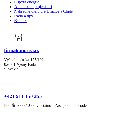
Úspora energie
Architekti a projektanti
Náhradne diely pre Dražice a Clage
Rady a tipy
Kontakt
firmakama s.r.o.
Vyšnokubínska 175/192
026 01 Vyšný Kubín
Slovakia
+421 911 150 355
Po - Št: 8:00-12-00 v ostatnom čase po tel. dohode