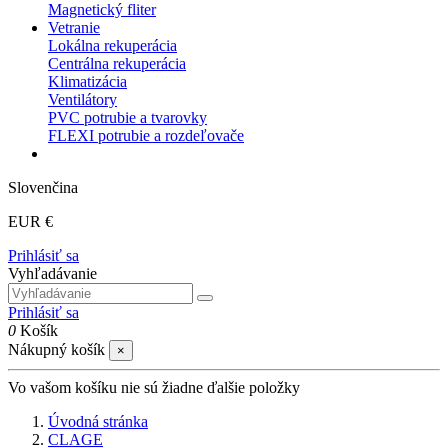
Magnetický fliter
Vetranie
Lokálna rekuperácia
Centrálna rekuperácia
Klimatizácia
Ventilátory
PVC potrubie a tvarovky
FLEXI potrubie a rozdeľovače
Slovenčina
EUR €
Prihlásiť sa
Vyhľadávanie
Prihlásiť sa
0
Košík
Nákupný košík
×
Vo vašom košíku nie sú žiadne ďalšie položky
Úvodná stránka
CLAGE