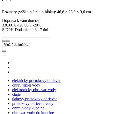
Rozmery (výška × šírka × hĺbka): 46,8 × 23,9 × 9,6 cm
Doprava k vám domov
336,00 €
420,00 €
-20%
S DPH
Dodanie do 3 - 7 dní
Vložiť do košíka
elektricky prietokovy ohrievac
ohrev teplej vody
elektronicky ohrievac vody
clage
tlakovy prietokovy ohrievac
prietokovy ohrievac vody
ohrev vody kupelna
ohrievac vody do kupelne