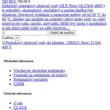
592,00 €
740,00 €
Elektrický prietokový ohrievač vody DEX Next (18-27kW 400V)
je pohodlný, ekonomický, spoľahlivý a zaujme špičkovým
dizajnom. Dotykové ovládanie a nastavenie teploty od od 20 °C do
60 °C. Ideálny pre použitie na centrálny ohrev teplej vody vo vašej
kúpeľni pre vaňu, sprchu, umývadlo. Môže byť spolu v kombinácii
aj pre ohrev teplej vody vo vašej kuchyni....
Vložiť do košíka
Galéria
×
Obchodné informácie
Všeobecné obchodné podmienky
Formulár na odstúpenie od zmluvy
Reklamačný poriadok
GDPR
Užitočné informácie
O nás
CLAGE