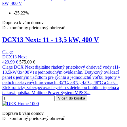
-25,22%
Doprava k vám domov
D - komfortný prietokový ohrievač
DCX13 Next: 11 - 13,5 kW, 400 V
Clage
DCX13 Next
429,99 €
575,00 €
Clage DCX Next digitálne riadený prietokový ohrievač vody (11-
13,5kW/3x400V) s jednoduchým ovládaním. Dotykový ovládací
panel s jedným tlačidlom pre rýchlu a jednoduchú voľbu teploty v
piatich nastavených úrovniach: 35°C, 38°C, 42°C, 48°C a 55°C.
Elektronický zabezpečovací systém s detekciou bublín - tepelná a
tlaková poistka. Multiple Power System MPS®...
Vložiť do košíka
Doprava k vám domov
D - komfortný prietokový ohrievač