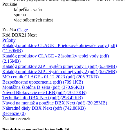
Použitie
kúpeľňa - vaňa
sprcha
viac odberných miest
Značka
Clage
Kód
DBX21 Next
Prílohy
Katalóg produktov CLAGE - Prietokové ohrievače vody (pdf)
(11.69MB)
Katalóg produktov CLAGE - Zásobníky teplej vody (pdf)
(2.15MB)
Katalóg produktov ZIP - Systém pitnej vody 1 (pdf) (6.34MB)
Katalóg produktov ZIP - Systém pitnej vody 2 (pdf) (6.67MB)
MO cennik CLAGE - 01.12.2023 (pdf) (205.37KB)
Bezpečnostné upozornenia (pdf) (709.1KB)
Montážna šablóna D-séria (pdf) (370.96KB)
Návod Blokovacie relé LRB (pdf) (70.17KB)
Techniké info DBX Next (pdf) (298.42KB)
Návod na montáž a použitie DBX Next (pdf) (20.25MB)
Náhradné diely DBX Next (pdf) (742.88KB)
Recenzie (0)
Žiadne recenzie
Produkty v rovnakej kategórii: 16