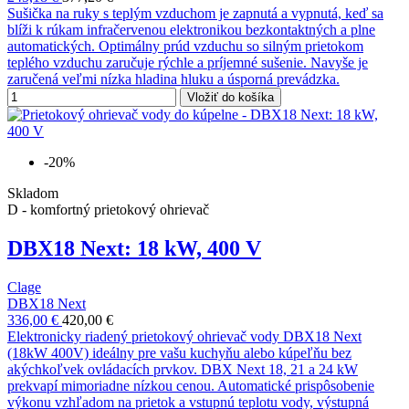
Sušička na ruky s teplým vzduchom je zapnutá a vypnutá, keď sa
blíži k rúkam infračervenou elektronikou bezkontaktných a plne
automatických. Optimálny prúd vzduchu so silným prietokom
teplého vzduchu zaručuje rýchle a príjemné sušenie. Navyše je
zaručená veľmi nízka hladina hluku a úsporná prevádzka.
Vložiť do košíka
-20%
Skladom
D - komfortný prietokový ohrievač
DBX18 Next: 18 kW, 400 V
Clage
DBX18 Next
336,00 €
420,00 €
Elektronicky riadený prietokový ohrievač vody DBX18 Next
(18kW 400V) ideálny pre vašu kuchyňu alebo kúpeľňu bez
akýchkoľvek ovládacích prvkov. DBX Next 18, 21 a 24 kW
prekvapí mimoriadne nízkou cenou. Automatické prispôsobenie
výkonu vzhľadom na prietok a vstupnú teplotu vody, výstupná