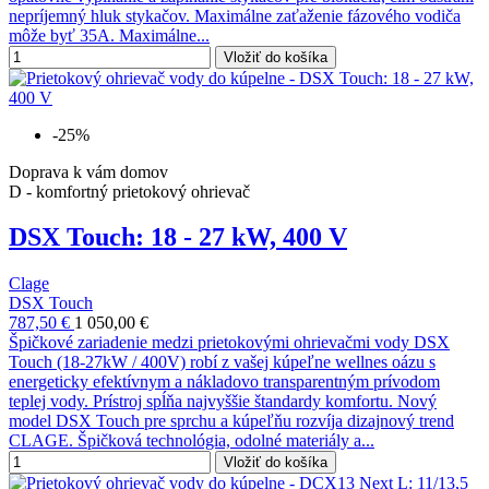
nepríjemný hluk stykačov. Maximálne zaťaženie fázového vodiča
môže byť 35A. Maximálne...
Vložiť do košíka
-25%
Doprava k vám domov
D - komfortný prietokový ohrievač
DSX Touch: 18 - 27 kW, 400 V
Clage
DSX Touch
787,50 €
1 050,00 €
Špičkové zariadenie medzi prietokovými ohrievačmi vody DSX
Touch (18-27kW / 400V) robí z vašej kúpeľne wellnes oázu s
energeticky efektívnym a nákladovo transparentným prívodom
teplej vody. Prístroj spĺňa najvyššie štandardy komfortu. Nový
model DSX Touch pre sprchu a kúpeľňu rozvíja dizajnový trend
CLAGE. Špičková technológia, odolné materiály a...
Vložiť do košíka