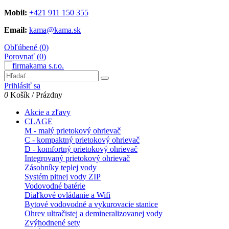
Mobil:
+421 911 150 355
Email:
kama@kama.sk
Obľúbené (
0
)
Porovnať (
0
)
Prihlásiť sa
0
Košík
/
Prázdny
Akcie a zľavy
CLAGE
M - malý prietokový ohrievač
C - kompaktný prietokový ohrievač
D - komfortný prietokový ohrievač
Integrovaný prietokový ohrievač
Zásobníky teplej vody
Systém pitnej vody ZIP
Vodovodné batérie
Diaľkové ovládanie a Wifi
Bytové vodovodné a vykurovacie stanice
Ohrev ultračistej a demineralizovanej vody
Zvýhodnené sety