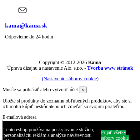
kama@kama.sk
Odpovieme do 24 hodín
Copyright © 2012-2026
Kama
Úprava dizajnu a nastavenie Aio, s.r.o. -
Tvorba www stránok
(Nastavenie súborov cookie)
Musíte sa prihlásiť alebo vytvoriť účet
×
Uložte si produkty do zoznamu obľúbených produktov, aby ste si
ich mohli kúpiť neskôr alebo ich zdieľať so svojimi priateľmi.
E-mailová adresa
Heslo
Tento eshop používa na poskytovanie služieb,
Prijať všetky
personalizáciu reklám a analýze návštevnosti
súbory cookie