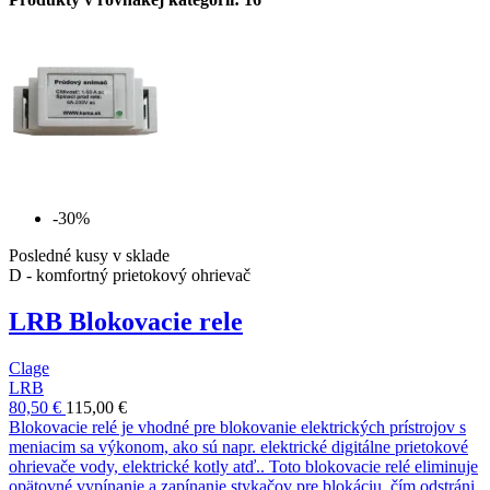
-30%
Posledné kusy v sklade
D - komfortný prietokový ohrievač
LRB Blokovacie rele
Clage
LRB
80,50 €
115,00 €
Blokovacie relé je vhodné pre blokovanie elektrických prístrojov s
meniacim sa výkonom, ako sú napr. elektrické digitálne prietokové
ohrievače vody, elektrické kotly atď.. Toto blokovacie relé eliminuje
opätovné vypínanie a zapínanie stykačov pre blokáciu, čím odstráni