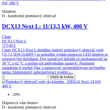
Skladom
D - komfortný prietokový ohrievač
DCX13 Next L: 11/13,5 kW, 400 V
Clage
DCX13 Next L
575,00 €
Clage DCX13 Next L digitálne riadený prietokový ohrievač vody
(11-13,5kW/3x400V) sa pohodlne ovláda pomocou LED displeja so
senzorovými tlačidlami. Dve pamäťové tlačidlá sú prednastavené na
38 °C a 42 °C a možno ich individuálne nastaviť. Parametre
zariadenia je možné čítať a nastavovať prostredníctvom servisného
menu. Elektronický zabezpečovací systém s...
Vložiť do košíka
-20%
Doprava k vám domov
D - komfortný prietokový ohrievač