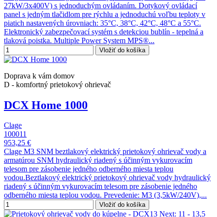
27kW/3x400V) s jednoduchým ovládaním. Dotykový ovládací
panel s jedným tlačidlom pre rýchlu a jednoduchú voľbu teploty v
piatich nastavených úrovniach: 35°C, 38°C, 42°C, 48°C a 55°C.
Elektronický zabezpečovací systém s detekciou bublín - tepelná a
tlaková poistka. Multiple Power System MPS®...
Vložiť do košíka
Doprava k vám domov
D - komfortný prietokový ohrievač
DCX Home 1000
Clage
100011
953,25 €
Clage M3 SNM beztlakový elektrický prietokový ohrievač vody a
armatúrou SNM hydraulický riadený s účinným vykurovacím
telesom pre zásobenie jedného odberného miesta teplou
vodou.Beztlakový elektrický prietokový ohrievač vody hydraulický
riadený s účinným vykurovacím telesom pre zásobenie jedného
odberného miesta teplou vodou. Prevedenie: M3 (3,5kW/240V),...
Vložiť do košíka