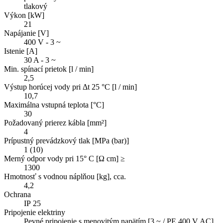
tlakový
Výkon [kW]
21
Napájanie [V]
400 V - 3 ~
Istenie [A]
30 A - 3 ~
Min. spínací prietok [l / min]
2,5
Výstup horúcej vody pri Δt 25 °C [l / min]
10,7
Maximálna vstupná teplota [°C]
30
Požadovaný prierez kábla [mm²]
4
Prípustný prevádzkový tlak [MPa (bar)]
1 (10)
Merný odpor vody pri 15° C [Ω cm] ≥
1300
Hmotnosť s vodnou náplňou [kg], cca.
4,2
Ochrana
IP 25
Pripojenie elektriny
Pevné pripojenie s menovitým napätím [3 ~ / PE 400 V AC]