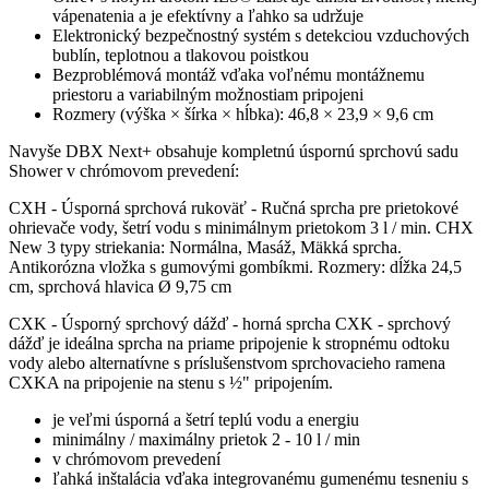
vápenatenia a je efektívny a ľahko sa udržuje
Elektronický bezpečnostný systém s detekciou vzduchových
bublín, teplotnou a tlakovou poistkou
Bezproblémová montáž vďaka voľnému montážnemu
priestoru a variabilným možnostiam pripojeni
Rozmery (výška × šírka × hĺbka): 46,8 × 23,9 × 9,6 cm
Navyše DBX Next+ obsahuje kompletnú úspornú sprchovú sadu
Shower v chrómovom prevedení:
CXH - Úsporná sprchová rukoväť - Ručná sprcha pre prietokové
ohrievače vody, šetrí vodu s minimálnym prietokom 3 l / min. CHX
New 3 typy striekania: Normálna, Masáž, Mäkká sprcha.
Antikorózna vložka s gumovými gombíkmi. Rozmery: dĺžka 24,5
cm, sprchová hlavica Ø 9,75 cm
​CXK - Úsporný sprchový dážď - horná sprcha CXK - sprchový
dážď je ideálna sprcha na priame pripojenie k stropnému odtoku
vody alebo alternatívne s príslušenstvom sprchovacieho ramena
CXKA na pripojenie na stenu s ½" pripojením.
je veľmi úsporná a šetrí teplú vodu a energiu
minimálny / maximálny prietok 2 - 10 l / min
v chrómovom prevedení
ľahká inštalácia vďaka integrovanému gumenému tesneniu s