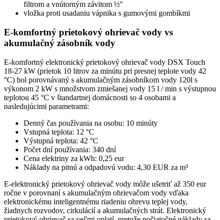
filtrom a vnútorným závitom ½"
vložka proti usadaniu vápnika s gumovými gombíkmi
E-komfortný prietokový ohrievač vody vs
akumulačný zásobník vody
E-komfortný elektronický prietokový ohrievač vody DSX Touch
18-27 kW (prietok 10 litrov za minútu pri presnej teplote vody 42
°C) bol porovnávaný s akumulačným zásobníkom vody 120l s
výkonom 2 kW s množstvom zmiešanej vody 15 l / min s výstupnou
teplotou 45 °C v štandartnej domácnosti so 4 osobami a
nasledujúcimi parametrami:
Denný čas používania na osobu: 10 minúty
Vstupná teplota: 12 °C
Výstupná teplota: 42 °C
Počet dní používania: 340 dní
Cena elektriny za kWh: 0,25 eur
Náklady na pitnú a odpadovú vodu: 4,30 EUR za m³
E-elektronický prietokový ohrievač vody môže ušetriť až 350 eur
ročne v porovnaní s akumulačným ohrievačom vody vďaka
elektronickému inteligentnému riadeniu ohrevu teplej vody,
žiadnych rozvodov, cirkulácií a akumulačných strát. Elektronický
prietokový ohrievač sa veľmi oplatí, pretože počiatočné náklady sa