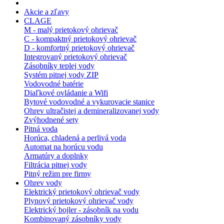
Akcie a zľavy
CLAGE
M - malý prietokový ohrievač
C - kompaktný prietokový ohrievač
D - komfortný prietokový ohrievač
Integrovaný prietokový ohrievač
Zásobníky teplej vody
Systém pitnej vody ZIP
Vodovodné batérie
Diaľkové ovládanie a Wifi
Bytové vodovodné a vykurovacie stanice
Ohrev ultračistej a demineralizovanej vody
Zvýhodnené sety
Pitná voda
Horúca, chladená a perlivá voda
Automat na horúcu vodu
Armatúry a doplnky
Filtrácia pitnej vody
Pitný režim pre firmy
Ohrev vody
Elektrický prietokový ohrievač vody
Plynový prietokový ohrievač vody
Elektrický bojler - zásobník na vodu
Kombinovaný zásobníky vody