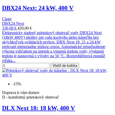
DBX24 Next: 24 kW, 400 V
Clage
DBX24 Next
336,00 €
420,00 €
Elektronicky riadený prietokový ohrievač vody DBX24 Next
(18kW 400V) ideálny pre vašu kuchyňu alebo kúpeľňu bez
akýchkoľvek ovládacích prvkov. DBX Next 18, 21 a 24 kW
prekvapí mimoriadne nízkou cenou. Automatické prispôsobenie
výkonu vzhľadom na prietok a vstupnú teplotu vody, výstupná
teplota je nastavená z výroby na 50 °C. Bezproblémová montáž
vďaka...
Vložiť do košíka
-15%
Doprava k vám domov
D - komfortný prietokový ohrievač
DLX Next 18: 18 kW, 400 V