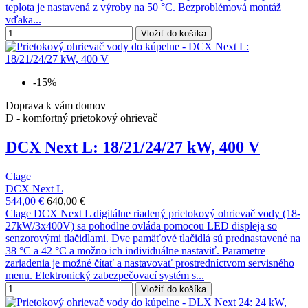
teplota je nastavená z výroby na 50 °C. Bezproblémová montáž
vďaka...
Vložiť do košíka
-15%
Doprava k vám domov
D - komfortný prietokový ohrievač
DCX Next L: 18/21/24/27 kW, 400 V
Clage
DCX Next L
544,00 €
640,00 €
Clage DCX Next L digitálne riadený prietokový ohrievač vody (18-
27kW/3x400V) sa pohodlne ovláda pomocou LED displeja so
senzorovými tlačidlami. Dve pamäťové tlačidlá sú prednastavené na
38 °C a 42 °C a možno ich individuálne nastaviť. Parametre
zariadenia je možné čítať a nastavovať prostredníctvom servisného
menu. Elektronický zabezpečovací systém s...
Vložiť do košíka