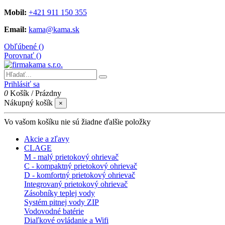
Mobil:
+421 911 150 355
Email:
kama@kama.sk
Obľúbené (
)
Porovnať (
)
Prihlásiť sa
0
Košík
/
Prázdny
Nákupný košík
×
Vo vašom košíku nie sú žiadne ďalšie položky
Akcie a zľavy
CLAGE
M - malý prietokový ohrievač
C - kompaktný prietokový ohrievač
D - komfortný prietokový ohrievač
Integrovaný prietokový ohrievač
Zásobníky teplej vody
Systém pitnej vody ZIP
Vodovodné batérie
Diaľkové ovládanie a Wifi