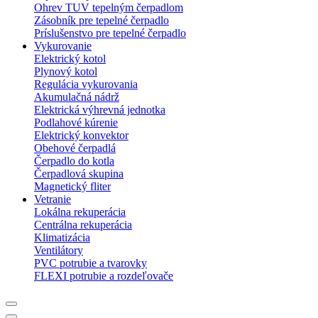
Ohrev TUV tepelným čerpadlom
Zásobník pre tepelné čerpadlo
Príslušenstvo pre tepelné čerpadlo
Vykurovanie
Elektrický kotol
Plynový kotol
Regulácia vykurovania
Akumulačná nádrž
Elektrická výhrevná jednotka
Podlahové kúrenie
Elektrický konvektor
Obehové čerpadlá
Čerpadlo do kotla
Čerpadlová skupina
Magnetický fliter
Vetranie
Lokálna rekuperácia
Centrálna rekuperácia
Klimatizácia
Ventilátory
PVC potrubie a tvarovky
FLEXI potrubie a rozdeľovače