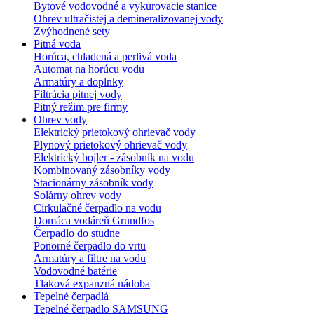
Bytové vodovodné a vykurovacie stanice
Ohrev ultračistej a demineralizovanej vody
Zvýhodnené sety
Pitná voda
Horúca, chladená a perlivá voda
Automat na horúcu vodu
Armatúry a doplnky
Filtrácia pitnej vody
Pitný režim pre firmy
Ohrev vody
Elektrický prietokový ohrievač vody
Plynový prietokový ohrievač vody
Elektrický bojler - zásobník na vodu
Kombinovaný zásobníky vody
Stacionárny zásobník vody
Solárny ohrev vody
Cirkulačné čerpadlo na vodu
Domáca vodáreň Grundfos
Čerpadlo do studne
Ponorné čerpadlo do vrtu
Armatúry a filtre na vodu
Vodovodné batérie
Tlaková expanzná nádoba
Tepelné čerpadlá
Tepelné čerpadlo SAMSUNG