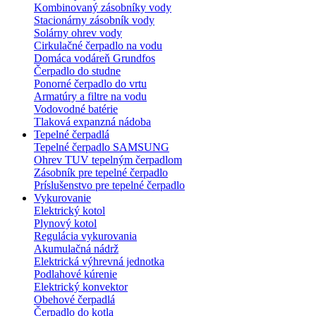
Kombinovaný zásobníky vody
Stacionárny zásobník vody
Solárny ohrev vody
Cirkulačné čerpadlo na vodu
Domáca vodáreň Grundfos
Čerpadlo do studne
Ponorné čerpadlo do vrtu
Armatúry a filtre na vodu
Vodovodné batérie
Tlaková expanzná nádoba
Tepelné čerpadlá
Tepelné čerpadlo SAMSUNG
Ohrev TUV tepelným čerpadlom
Zásobník pre tepelné čerpadlo
Príslušenstvo pre tepelné čerpadlo
Vykurovanie
Elektrický kotol
Plynový kotol
Regulácia vykurovania
Akumulačná nádrž
Elektrická výhrevná jednotka
Podlahové kúrenie
Elektrický konvektor
Obehové čerpadlá
Čerpadlo do kotla