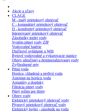
Akcie a zľavy
CLAGE
M - malý prietokový ohrievač
C - kompaktný prietokový ohrievač
D - komfortný prietokový ohrievač
Integrovaný prietokový ohrievač
Zásobníky teplej vody
Systém pitnej vody ZIP
Vodovodné batérie
Diaľkové ovládanie a Wifi
Bytové vodovodné a vykurovacie stanice
Ohrev ultračistej a demineralizovanej vody
Zvýhodnené sety
Pitná voda
Horúca, chladená a perlivá voda
Automat na horúcu vodu
Armatúry a doplnky
Filtrácia pitnej vody
Pitný režim pre firmy
Ohrev vody
Elektrický prietokový ohrievač vody
Plynový prietokový ohrievač vody
Elektrický bojler - zásobník na vodu