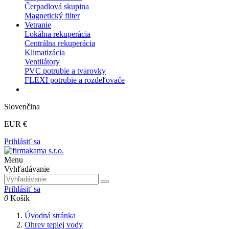
Čerpadlová skupina
Magnetický fliter
Vetranie
Lokálna rekuperácia
Centrálna rekuperácia
Klimatizácia
Ventilátory
PVC potrubie a tvarovky
FLEXI potrubie a rozdeľovače
Slovenčina
EUR €
Prihlásiť sa
Menu
Vyhľadávanie
Prihlásiť sa
0
Košík
Úvodná stránka
Ohrev teplej vody