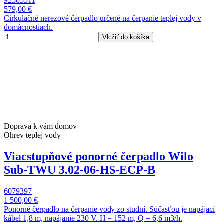
92505511
579,00 €
Cirkulačné nerezové čerpadlo určené na čerpanie teplej vody v
domácnostiach.
Vložiť do košíka
Doprava k vám domov
Ohrev teplej vody
Viacstupňové ponorné čerpadlo Wilo
Sub-TWU 3.02-06-HS-ECP-B
6079397
1 500,00 €
Ponorné čerpadlo na čerpanie vody zo studní. Súčasťou je napájací
kábel 1,8 m, napájanie 230 V. H = 152 m, Q = 6,6 m3/h.