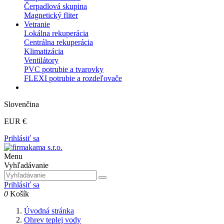
Čerpadlová skupina
Magnetický fliter
Vetranie
Lokálna rekuperácia
Centrálna rekuperácia
Klimatizácia
Ventilátory
PVC potrubie a tvarovky
FLEXI potrubie a rozdeľovače
Slovenčina
EUR €
Prihlásiť sa
Menu
Vyhľadávanie
Prihlásiť sa
0
Košík
Úvodná stránka
Ohrev teplej vody