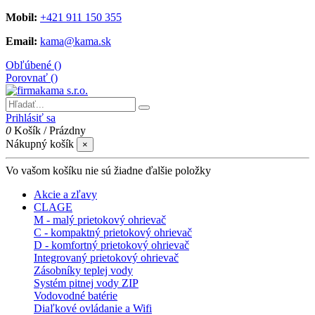
Mobil:
+421 911 150 355
Email:
kama@kama.sk
Obľúbené (
)
Porovnať (
)
Prihlásiť sa
0
Košík
/
Prázdny
Nákupný košík
×
Vo vašom košíku nie sú žiadne ďalšie položky
Akcie a zľavy
CLAGE
M - malý prietokový ohrievač
C - kompaktný prietokový ohrievač
D - komfortný prietokový ohrievač
Integrovaný prietokový ohrievač
Zásobníky teplej vody
Systém pitnej vody ZIP
Vodovodné batérie
Diaľkové ovládanie a Wifi