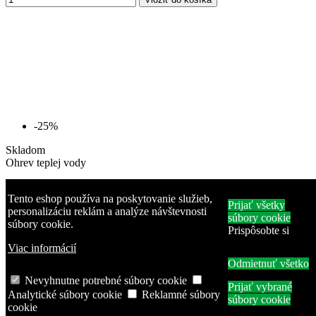
-25%
Skladom
Ohrev teplej vody
Kombinovaný zásobník OKF 160/1 m2
Tento eshop používa na poskytovanie služieb,
Prijať všetky
2/2 kW
personalizáciu reklám a analýze návštevnosti
súbory cookie
súbory cookie.
Prispôsobte si
Dražice
Viac informácií
OKF 160/1 m2 2/2 kW
Odmietnuť všetko
624,00 €
832,00 €
Zvislý zásobník teplej vody s jedným výmenníkom vhodným pre
Nevyhnutne potrebné súbory cookie
Prijať vybrané
rôzne zdroje tepla a s možnosťou pripojenia elektrického
Analytické súbory cookie
Reklamné súbory
súbory cookie
vykurovacieho telesa (napr. k fotovoltaickému systému). Keramické
cookie