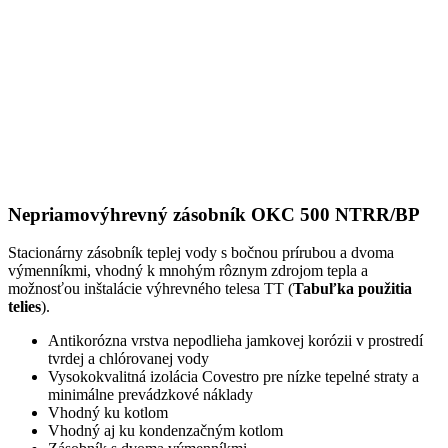
Nepriamovýhrevný zásobník OKC 500 NTRR/BP
Stacionárny zásobník teplej vody s bočnou prírubou a dvoma
výmenníkmi, vhodný k mnohým rôznym zdrojom tepla a
možnosťou inštalácie výhrevného telesa TT (
Tabuľka použitia
telies
).
Antikorózna vrstva nepodlieha jamkovej korózii v prostredí
tvrdej a chlórovanej vody
Vysokokvalitná izolácia Covestro pre nízke tepelné straty a
minimálne prevádzkové náklady
Vhodný ku kotlom
Vhodný aj ku kondenzačným kotlom