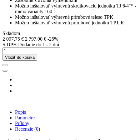
Zásobník s dvoma výmenníkmi
Možno inštalovať výhrevnú skrutkovaciu jednotku TJ 6/4"* -
mimo varianty 160 l
Možno inštalovať výhrevné prírubové teleso TPK
Možno inštalovať výhrevnú prírubovú jednotku TPJ, R
Skladom
2 097,75 €
2 797,00 €
-25%
S DPH
Dodanie do 1 - 2 dní
Vložiť do košíka
Popis
Parametre
Prílohy
Recenzie
(0)