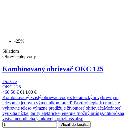
-25%
Skladom
Ohrev teplej vody
Kombinovaný ohrievač OKC 125
Dražice
OKC 125
460,50 €
614,00 €
Kombinovaný zvislý ohrievač vody s keramickým výhrevným
telesom a jedným výmenníkom pre ďalší zdroj tepla.Keramické
výhrevné teleso výrazne predlžuje životnosť ohrievačaMožnosť
využitia nízkej tarify elektrickej energie (nočný prúd)Antikorózna
vrstva nepodlieha jamkovej korózii v&nbsp
Vložiť do košíka