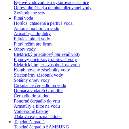
Bytové vodovodné a vykurovacie stanice
Ohrev ultračistej a demineralizovanej vody
Zvýhodnené sety
Pitná voda
Horúca, chladená a perlivá voda
Automat na horúcu vodu
Armatúry a doplnky
Filtrácia pitnej vody
Pitný režim pre firmy
Ohrev vody
Elektrický prietokový ohrievač vody
Plynový prietokový ohrievač vody
Elektrický bojler - zásobník na vodu
Kombinovaný zásobníky vody
Stacionárny zásobník vody
Solárny ohrev vody
Cirkulačné čerpadlo na vodu
Domáca vodáreň Grundfos
Čerpadlo do studne
Ponorné čerpadlo do vrtu
Armatúry a filtre na vodu
Vodovodné batérie
Tlaková expanzná nádoba
Tepelné čerpadlá
Tepelné čerpadlo SAMSUNG