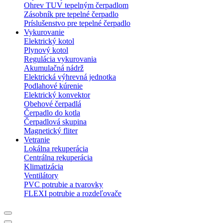
Ohrev TUV tepelným čerpadlom
Zásobník pre tepelné čerpadlo
Príslušenstvo pre tepelné čerpadlo
Vykurovanie
Elektrický kotol
Plynový kotol
Regulácia vykurovania
Akumulačná nádrž
Elektrická výhrevná jednotka
Podlahové kúrenie
Elektrický konvektor
Obehové čerpadlá
Čerpadlo do kotla
Čerpadlová skupina
Magnetický fliter
Vetranie
Lokálna rekuperácia
Centrálna rekuperácia
Klimatizácia
Ventilátory
PVC potrubie a tvarovky
FLEXI potrubie a rozdeľovače