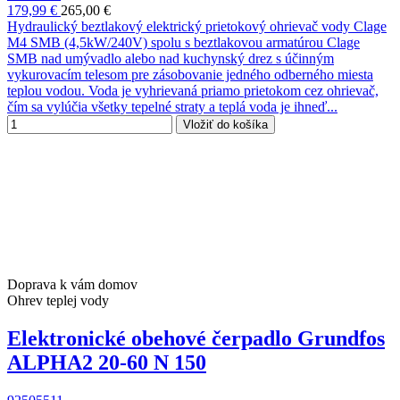
179,99 €
265,00 €
Hydraulický beztlakový elektrický prietokový ohrievač vody Clage
M4 SMB (4,5kW/240V) spolu s beztlakovou armatúrou Clage
SMB nad umývadlo alebo nad kuchynský drez s účinným
vykurovacím telesom pre zásobovanie jedného odberného miesta
teplou vodou. Voda je vyhrievaná priamo prietokom cez ohrievač,
čím sa vylúčia všetky tepelné straty a teplá voda je ihneď...
Vložiť do košíka
Doprava k vám domov
Ohrev teplej vody
Elektronické obehové čerpadlo Grundfos
ALPHA2 20-60 N 150