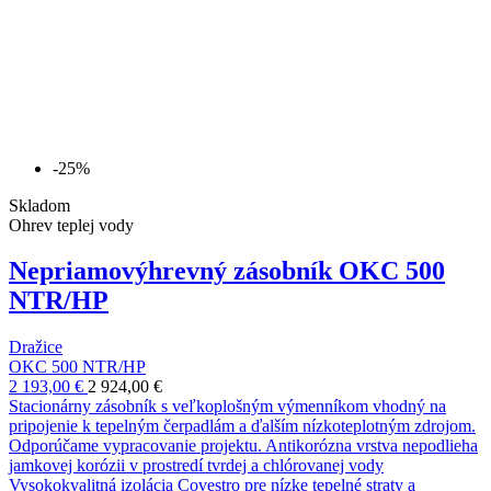
-25%
Skladom
Ohrev teplej vody
Nepriamovýhrevný zásobník OKC 500
NTR/HP
Dražice
OKC 500 NTR/HP
2 193,00 €
2 924,00 €
Stacionárny zásobník s veľkoplošným výmenníkom vhodný na
pripojenie k tepelným čerpadlám a ďalším nízkoteplotným zdrojom.
Odporúčame vypracovanie projektu. Antikorózna vrstva nepodlieha
jamkovej korózii v prostredí tvrdej a chlórovanej vody
Vysokokvalitná izolácia Covestro pre nízke tepelné straty a