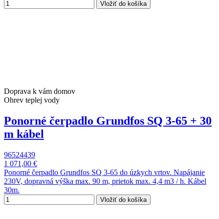
Vložiť do košíka
Doprava k vám domov
Ohrev teplej vody
Ponorné čerpadlo Grundfos SQ 3-65 + 30
m kábel
96524439
1 071,00 €
Ponorné čerpadlo Grundfos SQ 3-65 do úzkych vrtov. Napájanie
230V, dopravná výška max. 90 m, prietok max. 4,4 m3 / h. Kábel
30m.
Vložiť do košíka