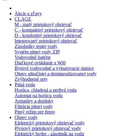
Akcie a zľavy
CLAGE
M - malý prietokový ohrievač
C - kompaktný prietokový ohrievač
D - komfortný prietokový ohrievač
Integrovaný prietokový ohrievač
Zásobníky teplej vody
Systém pitnej vody ZIP
Vodovodné batérie
Diaľkové ovládanie a Wifi
Bytové vodovodné a vykurovacie stanice
Ohrev ultračistej a demineralizovanej vody
Zvýhodnené sety
Pitná voda
Horúca, chladená a perlivá voda
Automat na horúcu vodu
Armatúry a doplnky
Filtrácia pitnej vody
Pitný režim pre firmy
Ohrev vody
Elektrický prietokový ohrievač vody
Plynový prietokový ohrievač vody
Elektrický bojler - zásobník na vodu