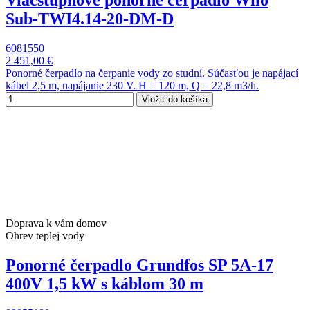
Viacstupňové ponorné čerpadlo Wilo
Sub-TWI4.14-20-DM-D
6081550
2 451,00 €
Ponorné čerpadlo na čerpanie vody zo studní. Súčasťou je napájací
kábel 2,5 m, napájanie 230 V. H = 120 m, Q = 22,8 m3/h.
Vložiť do košíka
Doprava k vám domov
Ohrev teplej vody
Ponorné čerpadlo Grundfos SP 5A-17
400V 1,5 kW s káblom 30 m