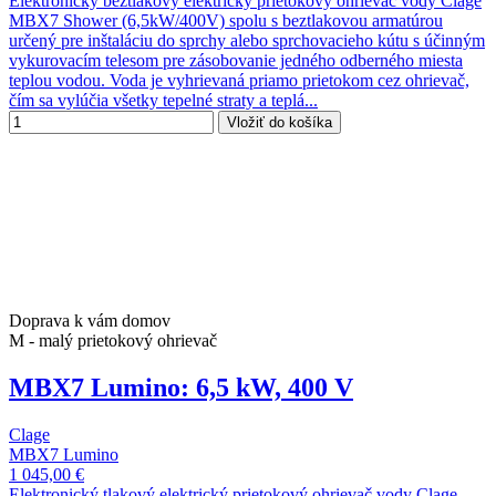
Elektronický beztlakový elektrický prietokový ohrievač vody Clage
MBX7 Shower (6,5kW/400V) spolu s beztlakovou armatúrou
určený pre inštaláciu do sprchy alebo sprchovacieho kútu s účinným
vykurovacím telesom pre zásobovanie jedného odberného miesta
teplou vodou. Voda je vyhrievaná priamo prietokom cez ohrievač,
čím sa vylúčia všetky tepelné straty a teplá...
Vložiť do košíka
Doprava k vám domov
M - malý prietokový ohrievač
MBX7 Lumino: 6,5 kW, 400 V
Clage
MBX7 Lumino
1 045,00 €
Elektronický tlakový elektrický prietokový ohrievač vody Clage