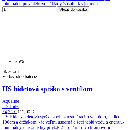
minimálne prevádzkové náklady Zásobník s jedným...
Vložiť do košíka
-35%
Skladom
Vodovodné batérie
HS bidetová sprška s ventílom
Aqualine
HS Bidet
74,75 €
115,00 €
HS Bidet - bidetová sprška spolu s uzatváracím ventílom, hadicou
100cm a držiakom. - je veľmi úsporná a šetrí teplú vodu a energiu-
minimálny / maximálny prietok 2 - 5 l / min- v chrómovom