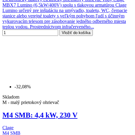
MBX7 Lumino (6,5kW/400V) spolu s tlakovou armatúrou Clage
Lumino určený pre inštaláciu na umývadlo, toaletu, WC, čerpacie
stanice alebo verejné toalety s veľkým pohybom ľudí s účinným
vykurovacím telesom pre zásobovanie jedného odberného miesta
teplou vodou. Prostredníctvom infračerveného...
Vložiť do košíka
-32,08%
Skladom
M - malý prietokový ohrievač
M4 SMB: 4,4 kW, 230 V
Clage
M4 SMB