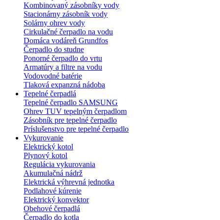
Kombinovaný zásobníky vody
Stacionárny zásobník vody
Solárny ohrev vody
Cirkulačné čerpadlo na vodu
Domáca vodáreň Grundfos
Čerpadlo do studne
Ponorné čerpadlo do vrtu
Armatúry a filtre na vodu
Vodovodné batérie
Tlaková expanzná nádoba
Tepelné čerpadlá
Tepelné čerpadlo SAMSUNG
Ohrev TUV tepelným čerpadlom
Zásobník pre tepelné čerpadlo
Príslušenstvo pre tepelné čerpadlo
Vykurovanie
Elektrický kotol
Plynový kotol
Regulácia vykurovania
Akumulačná nádrž
Elektrická výhrevná jednotka
Podlahové kúrenie
Elektrický konvektor
Obehové čerpadlá
Čerpadlo do kotla