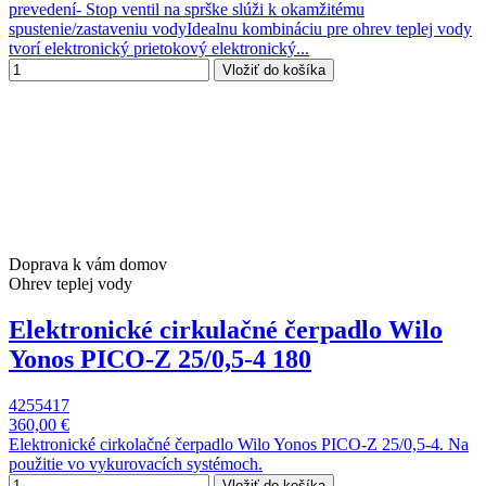
prevedení- Stop ventil na sprške slúži k okamžitému
spustenie/zastaveniu vodyIdealnu kombináciu pre ohrev teplej vody
tvorí elektronický prietokový elektronický...
Vložiť do košíka
Doprava k vám domov
Ohrev teplej vody
Elektronické cirkulačné čerpadlo Wilo
Yonos PICO-Z 25/0,5-4 180
4255417
360,00 €
Elektronické cirkolačné čerpadlo Wilo Yonos PICO-Z 25/0,5-4. Na
použitie vo vykurovacích systémoch.
Vložiť do košíka