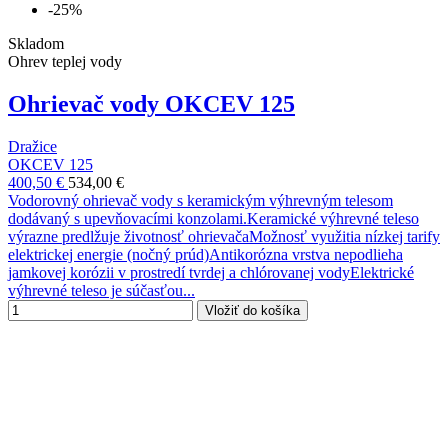
-25%
Skladom
Ohrev teplej vody
Ohrievač vody OKCEV 125
Dražice
OKCEV 125
400,50 €
534,00 €
Vodorovný ohrievač vody s keramickým výhrevným telesom
dodávaný s upevňovacími konzolami.Keramické výhrevné teleso
výrazne predlžuje životnosť ohrievačaMožnosť využitia nízkej tarify
elektrickej energie (nočný prúd)Antikorózna vrstva nepodlieha
jamkovej korózii v prostredí tvrdej a chlórovanej vodyElektrické
výhrevné teleso je súčasťou...
Vložiť do košíka