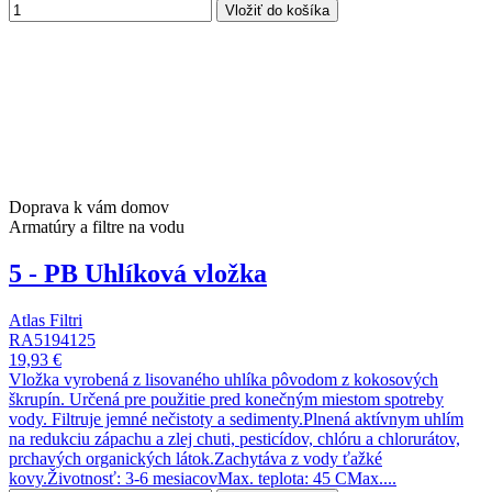
Vložiť do košíka
Doprava k vám domov
Armatúry a filtre na vodu
5 - PB Uhlíková vložka
Atlas Filtri
RA5194125
19,93 €
Vložka vyrobená z lisovaného uhlíka pôvodom z kokosových
škrupín. Určená pre použitie pred konečným miestom spotreby
vody. Filtruje jemné nečistoty a sedimenty.Plnená aktívnym uhlím
na redukciu zápachu a zlej chuti, pesticídov, chlóru a chlorurátov,
prchavých organických látok.Zachytáva z vody ťažké
kovy.Životnosť: 3-6 mesiacovMax. teplota: 45 CMax....