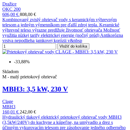
Dražice
OKC 200
606,00 €
808,00 €
Kombinovaný zvislý ohrievač vody s keramickým výhrevným
telesom a jedným výmenníkom pre ďalší zdroj tepla. Keramické
výhrevné teleso výrazne predlžuje životnosť ohrievača Možnosť
využitia nízkej tarify elektrickej energie (nočný prúd) Antikorózna
vrstva nepodlieha jamkovej korózii v&nbsp
Vložiť do košíka
-33,88%
Skladom
M - malý prietokový ohrievač
MBH3: 3,5 kW, 230 V
Clage
MBH3
160,01 €
242,00 €
Hydraulický tlakový elektrický prietokový ohrievač vody MBH3
(3,5kW/240V) do kuchyne a kúpeľne, na umývadlo a drez s
účinným vykurovacím telesom pre zásobovanie jedného odberného