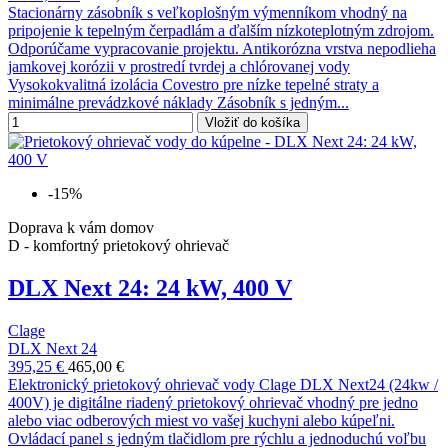
Stacionárny zásobník s veľkoplošným výmenníkom vhodný na
pripojenie k tepelným čerpadlám a ďalším nízkoteplotným zdrojom.
Odporúčame vypracovanie projektu. Antikorózna vrstva nepodlieha
jamkovej korózii v prostredí tvrdej a chlórovanej vody
Vysokokvalitná izolácia Covestro pre nízke tepelné straty a
minimálne prevádzkové náklady Zásobník s jedným...
Vložiť do košíka
-15%
Doprava k vám domov
D - komfortný prietokový ohrievač
DLX Next 24: 24 kW, 400 V
Clage
DLX Next 24
395,25 €
465,00 €
Elektronický prietokový ohrievač vody Clage DLX Next24 (24kw /
400V) je digitálne riadený prietokový ohrievač vhodný pre jedno
alebo viac odberových miest vo vašej kuchyni alebo kúpeľni.
Ovládací panel s jedným tlačidlom pre rýchlu a jednoduchú voľbu