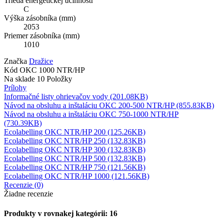
Trieda energetickej účinnosti
C
Výška zásobníka (mm)
2053
Priemer zásobníka (mm)
1010
Značka
Dražice
Kód
OKC 1000 NTR/HP
Na sklade
10 Položky
Prílohy
Informačné listy ohrievačov vody (201.08KB)
Návod na obsluhu a inštaláciu OKC 200-500 NTR/HP (855.83KB)
Návod na obsluhu a inštaláciu OKC 750-1000 NTR/HP
(730.39KB)
Ecolabelling OKC NTR/HP 200 (125.26KB)
Ecolabelling OKC NTR/HP 250 (132.83KB)
Ecolabelling OKC NTR/HP 300 (132.83KB)
Ecolabelling OKC NTR/HP 500 (132.83KB)
Ecolabelling OKC NTR/HP 750 (121.56KB)
Ecolabelling OKC NTR/HP 1000 (121.56KB)
Recenzie (0)
Žiadne recenzie
Produkty v rovnakej kategórii: 16