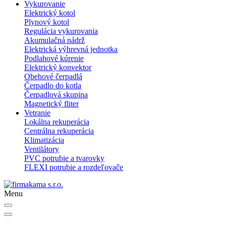
Vykurovanie
Elektrický kotol
Plynový kotol
Regulácia vykurovania
Akumulačná nádrž
Elektrická výhrevná jednotka
Podlahové kúrenie
Elektrický konvektor
Obehové čerpadlá
Čerpadlo do kotla
Čerpadlová skupina
Magnetický fliter
Vetranie
Lokálna rekuperácia
Centrálna rekuperácia
Klimatizácia
Ventilátory
PVC potrubie a tvarovky
FLEXI potrubie a rozdeľovače
Menu