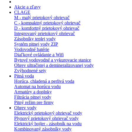
Akcie a zľavy
CLAGE
M - malý prietokový ohrievač
C - kompaktný prietokový ohrievač
D - komfortný prietokový ohrievač
Integrovaný prietokový ohrievač
Zásobníky teplej vody
Systém pitnej vody ZIP
Vodovodné batérie
Diaľkové ovládanie a Wifi
Bytové vodovodné a vykurovacie stanice
Ohrev ultračistej a demineralizovanej vody
Zvýhodnené sety
Pitná voda
Horúca, chladená a perlivá voda
Automat na horúcu vodu
Armatúry a doplnky
Filtrácia pitnej vody
Pitný režim pre firmy
Ohrev vody
Elektrický prietokový ohrievač vody
Plynový prietokový ohrievač vody
Elektrický bojler - zásobník na vodu
Kombinovaný zásobníky vody