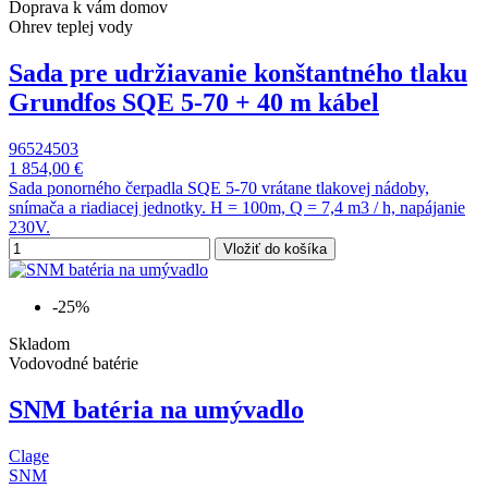
Doprava k vám domov
Ohrev teplej vody
Sada pre udržiavanie konštantného tlaku
Grundfos SQE 5-70 + 40 m kábel
96524503
1 854,00 €
Sada ponorného čerpadla SQE 5-70 vrátane tlakovej nádoby,
snímača a riadiacej jednotky. H = 100m, Q = 7,4 m3 / h, napájanie
230V.
Vložiť do košíka
-25%
Skladom
Vodovodné batérie
SNM batéria na umývadlo
Clage
SNM