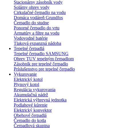
Stacionárny zásobník vody
Solárny ohrev vody
Cirkulačné čerpadlo na vodu
Domáca vodáreň Grundfos
Čerpadlo do studne
Ponorné čerpadlo do vrtu
Armatúry a filtre na vodu
Vodovodné batérie
Tlaková expanzná nádoba
Tepelné čerpadlá
Tepelné čerpadlo SAMSUNG
Ohrev TUV tepelným čerpadlom
Zásobník pre tepelné čerpadlo
Príslušenstvo pre tepelné čerpadlo
Vykurovanie
Elektrický kotol
Plynový kotol
Regulácia vykurovania
Akumulačná nádrž
Elektrická výhrevná jednotka
Podlahové kúrenie
Elektrický konvektor
Obehové čerpadlá
Čerpadlo do kotla
Čerpadlová skupina