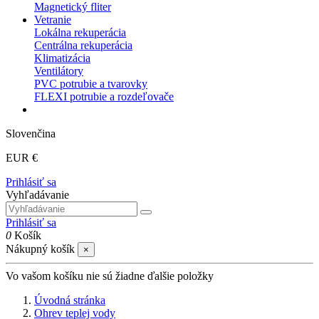
Magnetický fliter
Vetranie
Lokálna rekuperácia
Centrálna rekuperácia
Klimatizácia
Ventilátory
PVC potrubie a tvarovky
FLEXI potrubie a rozdeľovače
Slovenčina
EUR €
Prihlásiť sa
Vyhľadávanie
Prihlásiť sa
0
Košík
Nákupný košík
×
Vo vašom košíku nie sú žiadne ďalšie položky
Úvodná stránka
Ohrev teplej vody