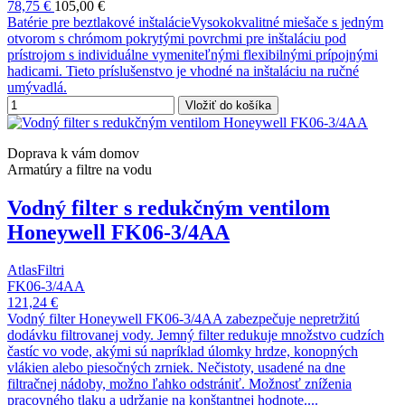
78,75 €
105,00 €
Batérie pre beztlakové inštalácieVysokokvalitné miešače s jedným
otvorom s chrómom pokrytými povrchmi pre inštaláciu pod
prístrojom s individuálne vymeniteľnými flexibilnými prípojnými
hadicami. Tieto príslušenstvo je vhodné na inštaláciu na ručné
umývadlá.
Vložiť do košíka
Doprava k vám domov
Armatúry a filtre na vodu
Vodný filter s redukčným ventilom
Honeywell FK06-3/4AA
AtlasFiltri
FK06-3/4AA
121,24 €
Vodný filter Honeywell FK06-3/4AA zabezpečuje nepretržitú
dodávku filtrovanej vody. Jemný filter redukuje množstvo cudzích
častíc vo vode, akými sú napríklad úlomky hrdze, konopných
vlákien alebo piesočných zrniek. Nečistoty, usadené na dne
filtračnej nádoby, možno ľahko odstrániť. Možnosť zníženia
pracovného tlaku a udržanie na konštantnej hodnote....