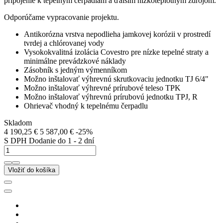
pripojenie k tepelným čerpadlám a ďalším nízkoteplotným zdrojom.
Odporúčame vypracovanie projektu.
Antikorózna vrstva nepodlieha jamkovej korózii v prostredí
tvrdej a chlórovanej vody
Vysokokvalitná izolácia Covestro pre nízke tepelné straty a
minimálne prevádzkové náklady
Zásobník s jedným výmenníkom
Možno inštalovať výhrevnú skrutkovaciu jednotku TJ 6/4"
Možno inštalovať výhrevné prírubové teleso TPK
Možno inštalovať výhrevnú prírubovú jednotku TPJ, R
Ohrievač vhodný k tepelnému čerpadlu
Skladom
4 190,25 €
5 587,00 €
-25%
S DPH
Dodanie do 1 - 2 dní
Vložiť do košíka