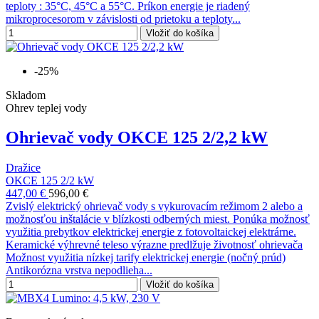
teploty : 35°C, 45°C a 55°C. Príkon energie je riadený
mikroprocesorom v závislosti od prietoku a teploty...
Vložiť do košíka
-25%
Skladom
Ohrev teplej vody
Ohrievač vody OKCE 125 2/2,2 kW
Dražice
OKCE 125 2/2 kW
447,00 €
596,00 €
Zvislý elektrický ohrievač vody s vykurovacím režimom 2 alebo a
možnosťou inštalácie v blízkosti odberných miest. Ponúka možnosť
využitia prebytkov elektrickej energie z fotovoltaickej elektrárne.
Keramické výhrevné teleso výrazne predlžuje životnosť ohrievača
Možnost využitia nízkej tarify elektrickej energie (nočný prúd)
Antikorózna vrstva nepodlieha...
Vložiť do košíka