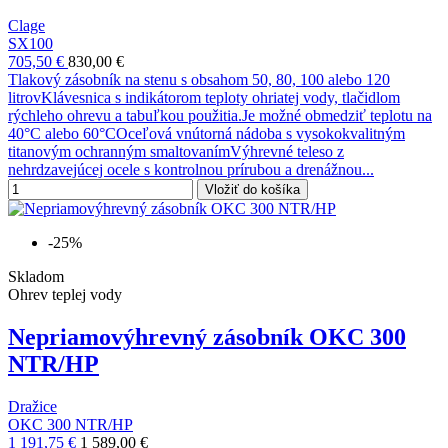
Clage
SX100
705,50 €
830,00 €
Tlakový zásobník na stenu s obsahom 50, 80, 100 alebo 120
litrovKlávesnica s indikátorom teploty ohriatej vody, tlačidlom
rýchleho ohrevu a tabuľkou použitia.Je možné obmedziť teplotu na
40°C alebo 60°COceľová vnútorná nádoba s vysokokvalitným
titanovým ochranným smaltovanímVýhrevné teleso z
nehrdzavejúcej ocele s kontrolnou prírubou a drenážnou...
Vložiť do košíka
-25%
Skladom
Ohrev teplej vody
Nepriamovýhrevný zásobník OKC 300
NTR/HP
Dražice
OKC 300 NTR/HP
1 191,75 €
1 589,00 €