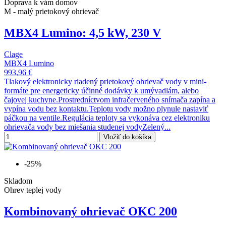
Doprava k vám domov
M - malý prietokový ohrievač
MBX4 Lumino: 4,5 kW, 230 V
Clage
MBX4 Lumino
993,96 €
Tlakový elektronicky riadený prietokový ohrievač vody v mini-
formáte pre energeticky účinné dodávky k umývadlám, alebo
čajovej kuchyne.Prostredníctvom infračerveného snímača zapína a
vypína vodu bez kontaktu.Teplotu vody možno plynule nastaviť
páčkou na ventile.Regulácia teploty sa vykonáva cez elektroniku
ohrievača vody bez miešania studenej vodyZelený...
Vložiť do košíka
-25%
Skladom
Ohrev teplej vody
Kombinovaný ohrievač OKC 200