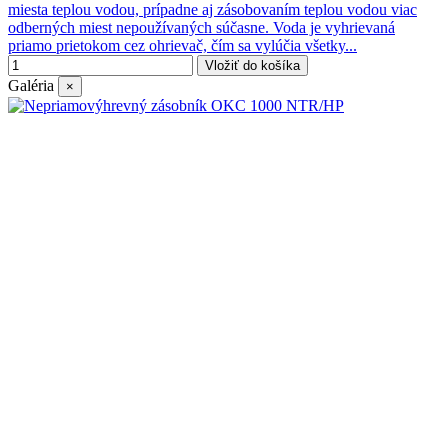
miesta teplou vodou, prípadne aj zásobovaním teplou vodou viac
odberných miest nepoužívaných súčasne. Voda je vyhrievaná
priamo prietokom cez ohrievač, čím sa vylúčia všetky...
Vložiť do košíka
Galéria
×