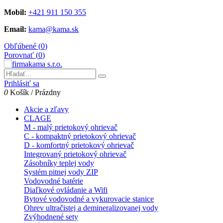
Mobil:
+421 911 150 355
Email:
kama@kama.sk
Obľúbené (
0
)
Porovnať (
0
)
Prihlásiť sa
0
Košík
/
Prázdny
Akcie a zľavy
CLAGE
M - malý prietokový ohrievač
C - kompaktný prietokový ohrievač
D - komfortný prietokový ohrievač
Integrovaný prietokový ohrievač
Zásobníky teplej vody
Systém pitnej vody ZIP
Vodovodné batérie
Diaľkové ovládanie a Wifi
Bytové vodovodné a vykurovacie stanice
Ohrev ultračistej a demineralizovanej vody
Zvýhodnené sety