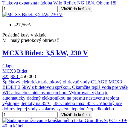
Tlaková expanzná nádoba Wilo Reflex NG 18/4. Objem 18l.
Vložiť do košíka
-27,56%
Posledné kusy v sklade
M - malý prietokový ohrievač
MCX3 Bidet: 3,5 kW, 230 V
Clage
MCX3 Bidet
325,98 €
450,00 €
Špičkový elektrický prietokový ohrievač vody CLAGE MCX3
BIDET 3,5kW s bidetovou sprškou. Okamžite teplá voda pre vaše
WC a toaletu s bidetovou sprchou. Vykurovací výkon je
automaticky riadený elektronikou na presnú nastavenú teplotu
výstupnej teploty na 35°C, 38°C alebo max. 45°C. Vhodný pre
dohrev teplej vody - solárny systém, tepelné čerpadlo alebo...
Vložiť do košíka