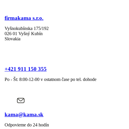
firmakama s.r.o.
Vyšnokubínska 175/192
026 01 Vyšný Kubín
Slovakia
+421 911 150 355
Po - Št: 8:00-12-00 v ostatnom čase po tel. dohode
kama@kama.sk
Odpovieme do 24 hodín