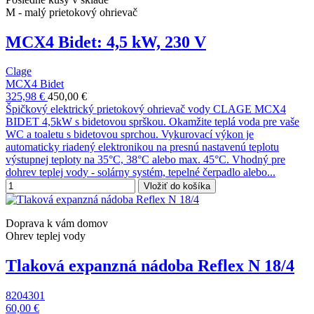
M - malý prietokový ohrievač
MCX4 Bidet: 4,5 kW, 230 V
Clage
MCX4 Bidet
325,98 €
450,00 €
Špičkový elektrický prietokový ohrievač vody CLAGE MCX4
BIDET 4,5kW s bidetovou sprškou. Okamžite teplá voda pre vaše
WC a toaletu s bidetovou sprchou. Vykurovací výkon je
automaticky riadený elektronikou na presnú nastavenú teplotu
výstupnej teploty na 35°C, 38°C alebo max. 45°C. Vhodný pre
dohrev teplej vody - solárny systém, tepelné čerpadlo alebo...
Vložiť do košíka
Doprava k vám domov
Ohrev teplej vody
Tlaková expanzná nádoba Reflex N 18/4
8204301
60,00 €