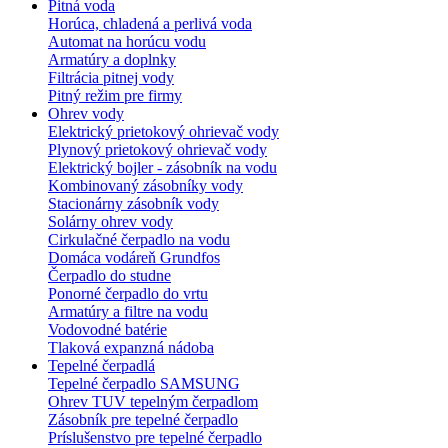
Pitná voda
Horúca, chladená a perlivá voda
Automat na horúcu vodu
Armatúry a doplnky
Filtrácia pitnej vody
Pitný režim pre firmy
Ohrev vody
Elektrický prietokový ohrievač vody
Plynový prietokový ohrievač vody
Elektrický bojler - zásobník na vodu
Kombinovaný zásobníky vody
Stacionárny zásobník vody
Solárny ohrev vody
Cirkulačné čerpadlo na vodu
Domáca vodáreň Grundfos
Čerpadlo do studne
Ponorné čerpadlo do vrtu
Armatúry a filtre na vodu
Vodovodné batérie
Tlaková expanzná nádoba
Tepelné čerpadlá
Tepelné čerpadlo SAMSUNG
Ohrev TUV tepelným čerpadlom
Zásobník pre tepelné čerpadlo
Príslušenstvo pre tepelné čerpadlo