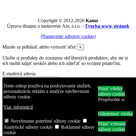
Copyright © 2012-2026
Kama
Úprava dizajnu a nastavenie Aio, s.r.o. -
Tvorba www stránok
(Nastavenie súborov cookie)
Musíte sa prihlásiť alebo vytvoriť účet
×
Uložte si produkty do zoznamu obľúbených produktov, aby ste si
ich mohli kúpiť neskôr alebo ich zdieľať so svojimi priateľmi.
E-mailová adresa
Heslo
Tento eshop používa na poskytovanie služieb,
Prijať všetky
personalizáciu reklám a analýze návštevnosti
súbory cookie
súbory cookie.
Zabudli ste heslo?
Prispôsobte si
Prihlásiť sa
Viac informácií
Odmietnuť všetko
Žiadny účet? Vytvorte si ho tu
Produkt bol pridaný do zoznamu obľúbených produktov
Nevyhnutne potrebné súbory cookie
Prijať vybrané
Produkt pridaný na porovnanie.
Analytické súbory cookie
Reklamné súbory
súbory cookie
cookie