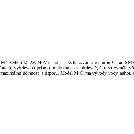
lage M4 SME (4,5kW/240V) spolu s beztlakovou armatúrou Clage SM
da je vyhrievaná priamo prietokom cez ohrievač, čím sa vylúčia vše
stí maximálnu účinnosť a úsporu. Model M-O má vývody vody nahor. A