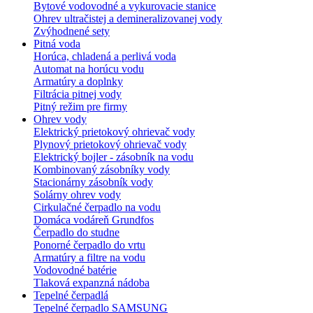
Bytové vodovodné a vykurovacie stanice
Ohrev ultračistej a demineralizovanej vody
Zvýhodnené sety
Pitná voda
Horúca, chladená a perlivá voda
Automat na horúcu vodu
Armatúry a doplnky
Filtrácia pitnej vody
Pitný režim pre firmy
Ohrev vody
Elektrický prietokový ohrievač vody
Plynový prietokový ohrievač vody
Elektrický bojler - zásobník na vodu
Kombinovaný zásobníky vody
Stacionárny zásobník vody
Solárny ohrev vody
Cirkulačné čerpadlo na vodu
Domáca vodáreň Grundfos
Čerpadlo do studne
Ponorné čerpadlo do vrtu
Armatúry a filtre na vodu
Vodovodné batérie
Tlaková expanzná nádoba
Tepelné čerpadlá
Tepelné čerpadlo SAMSUNG