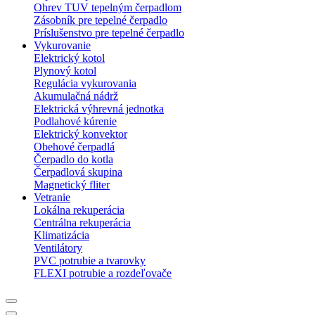
Ohrev TUV tepelným čerpadlom
Zásobník pre tepelné čerpadlo
Príslušenstvo pre tepelné čerpadlo
Vykurovanie
Elektrický kotol
Plynový kotol
Regulácia vykurovania
Akumulačná nádrž
Elektrická výhrevná jednotka
Podlahové kúrenie
Elektrický konvektor
Obehové čerpadlá
Čerpadlo do kotla
Čerpadlová skupina
Magnetický fliter
Vetranie
Lokálna rekuperácia
Centrálna rekuperácia
Klimatizácia
Ventilátory
PVC potrubie a tvarovky
FLEXI potrubie a rozdeľovače