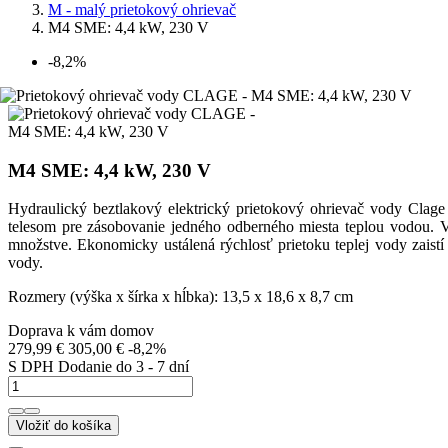
M - malý prietokový ohrievač
M4 SME: 4,4 kW, 230 V
-8,2%
M4 SME: 4,4 kW, 230 V
Hydraulický beztlakový elektrický prietokový ohrievač vody C
telesom pre zásobovanie jedného odberného miesta teplou vodou. Vo
množstve. Ekonomicky ustálená rýchlosť prietoku teplej vody zai
vody.
Rozmery (výška x šírka x hĺbka): 13,5 x 18,6 x 8,7 cm
Doprava k vám domov
279,99 €
305,00 €
-8,2%
S DPH
Dodanie do 3 - 7 dní
Vložiť do košíka