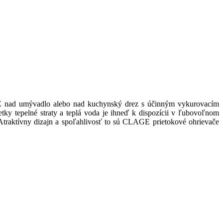
E nad umývadlo alebo nad kuchynský drez s účinným vykurovacím
tky tepelné straty a teplá voda je ihneď k dispozícii v ľubovoľnom
traktívny dizajn a spoľahlivosť to sú CLAGE prietokové ohrievače