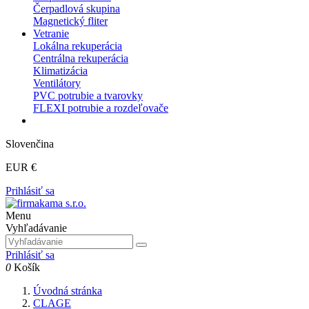
Čerpadlová skupina
Magnetický fliter
Vetranie
Lokálna rekuperácia
Centrálna rekuperácia
Klimatizácia
Ventilátory
PVC potrubie a tvarovky
FLEXI potrubie a rozdeľovače
Slovenčina
EUR €
Prihlásiť sa
Menu
Vyhľadávanie
Prihlásiť sa
0
Košík
Úvodná stránka
CLAGE