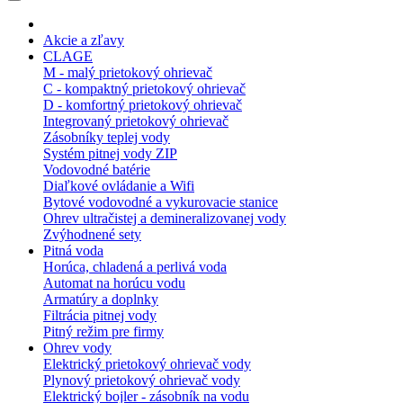
Akcie a zľavy
CLAGE
M - malý prietokový ohrievač
C - kompaktný prietokový ohrievač
D - komfortný prietokový ohrievač
Integrovaný prietokový ohrievač
Zásobníky teplej vody
Systém pitnej vody ZIP
Vodovodné batérie
Diaľkové ovládanie a Wifi
Bytové vodovodné a vykurovacie stanice
Ohrev ultračistej a demineralizovanej vody
Zvýhodnené sety
Pitná voda
Horúca, chladená a perlivá voda
Automat na horúcu vodu
Armatúry a doplnky
Filtrácia pitnej vody
Pitný režim pre firmy
Ohrev vody
Elektrický prietokový ohrievač vody
Plynový prietokový ohrievač vody
Elektrický bojler - zásobník na vodu