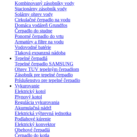
Kombinovaný zásobníky vody
Stacionárny zásobník vody
Solárny ohrev vody
Cirkulačné čerpadlo na vodu
Domáca vodáreň Grundfos
Čerpadlo do studne
Ponorné čerpadlo do vrtu
Armatúry a filtre na vodu
Vodovodné batérie
Tlaková expanzná nádoba
Tepelné čerpadlá
Tepelné čerpadlo SAMSUNG
Ohrev TUV tepelným čerpadlom
Zásobník pre tepelné čerpadlo
Príslušenstvo pre tepelné čerpadlo
Vykurovanie
Elektrický kotol
Plynový kotol
Regulácia vykurovania
Akumulačná nádrž
Elektrická výhrevná jednotka
Podlahové kúrenie
Elektrický konvektor
Obehové čerpadlá
Čerpadlo do kotla