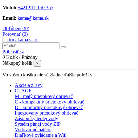
Mobil:
+421 911 150 355
Email:
kama@kama.sk
Obľúbené (
0
)
Porovnať (
0
)
Prihlásiť sa
0
Košík
/
Prázdny
Nákupný košík
×
Vo vašom košíku nie sú žiadne ďalšie položky
Akcie a zľavy
CLAGE
M - malý prietokový ohrievač
C - kompaktný prietokový ohrievač
D - komfortný prietokový ohrievač
Integrovaný prietokový ohrievač
Zásobníky teplej vody
Systém pitnej vody ZIP
Vodovodné batérie
Diaľkové ovládanie a Wifi