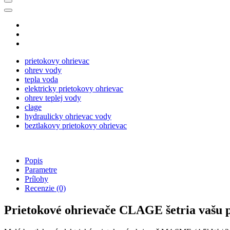
prietokovy ohrievac
ohrev vody
tepla voda
elektricky prietokovy ohrievac
ohrev teplej vody
clage
hydraulicky ohrievac vody
beztlakovy prietokovy ohrievac
Popis
Parametre
Prílohy
Recenzie
(0)
Prietokové ohrievače CLAGE šetria vašu 