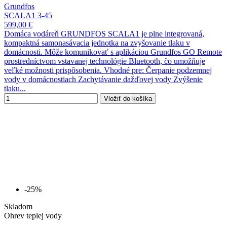
Grundfos
SCALA1 3-45
599,00 €
Domáca vodáreň GRUNDFOS SCALA1 je plne integrovaná,
kompaktná samonasávacia jednotka na zvyšovanie tlaku v
domácnosti. Môže komunikovať s aplikáciou Grundfos GO Remote
prostredníctvom vstavanej technológie Bluetooth, čo umožňuje
veľké možnosti prispôsobenia. Vhodné pre: Čerpanie podzemnej
vody v domácnostiach Zachytávanie dažďovej vody Zvýšenie
tlaku...
Vložiť do košíka
-25%
Skladom
Ohrev teplej vody