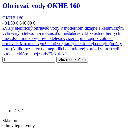
Ohrievač vody OKHE 160
OKHE 160
484,50 €
646,00 €
Zvislý elektrický ohrievač vody v modernom dizajne s keramickým
výhrevným telesom a možnosťou inštalácie v blízkosti odberných
miest.Keramické výhrevné teleso výrazne predlžuje životnosť
ohrievačaMožnosť využitia nízkej tarify elektrickej energie (nočný
prúd)Antikorózna vrstva nepodlieha jamkovej korózii v prostredí
tvrdej a chlórovanej vodyElektrické...
Vložiť do košíka
-25%
Skladom
Ohrev teplej vody