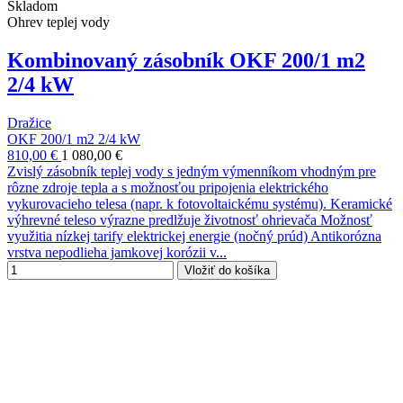
Skladom
Ohrev teplej vody
Kombinovaný zásobník OKF 200/1 m2
2/4 kW
Dražice
OKF 200/1 m2 2/4 kW
810,00 €
1 080,00 €
Zvislý zásobník teplej vody s jedným výmenníkom vhodným pre
rôzne zdroje tepla a s možnosťou pripojenia elektrického
vykurovacieho telesa (napr. k fotovoltaickému systému). Keramické
výhrevné teleso výrazne predlžuje životnosť ohrievača Možnosť
využitia nízkej tarify elektrickej energie (nočný prúd) Antikorózna
vrstva nepodlieha jamkovej korózii v...
Vložiť do košíka