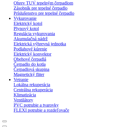
Ohrev TUV tepelným čerpadlom
Zásobník pre tepelné čerpadlo
Príslušenstvo pre tepelné čerpadlo
Vykurovanie
Elektrický kotol
Plynový kotol
Regulácia vykurovania
Akumulačná nádrž
Elektrická výhrevná jednotka
Podlahové kúrenie
Elektrický konvektor
Obehové čerpadlá
Čerpadlo do kotla
Čerpadlová skupina
Magnetický fliter
Vetranie
Lokálna rekuperácia
Centrálna rekuperácia
Klimatizácia
Ventilátory
PVC potrubie a tvarovky
FLEXI potrubie a rozdeľovače