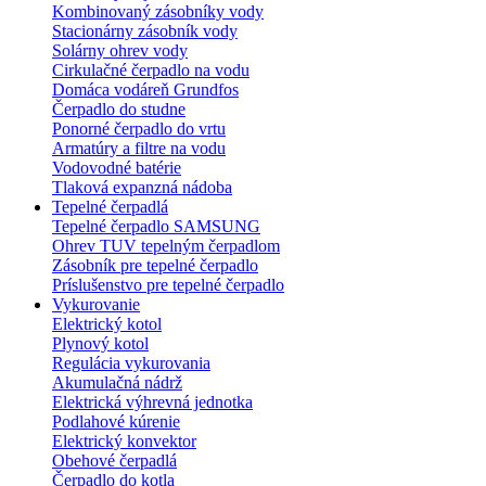
Kombinovaný zásobníky vody
Stacionárny zásobník vody
Solárny ohrev vody
Cirkulačné čerpadlo na vodu
Domáca vodáreň Grundfos
Čerpadlo do studne
Ponorné čerpadlo do vrtu
Armatúry a filtre na vodu
Vodovodné batérie
Tlaková expanzná nádoba
Tepelné čerpadlá
Tepelné čerpadlo SAMSUNG
Ohrev TUV tepelným čerpadlom
Zásobník pre tepelné čerpadlo
Príslušenstvo pre tepelné čerpadlo
Vykurovanie
Elektrický kotol
Plynový kotol
Regulácia vykurovania
Akumulačná nádrž
Elektrická výhrevná jednotka
Podlahové kúrenie
Elektrický konvektor
Obehové čerpadlá
Čerpadlo do kotla