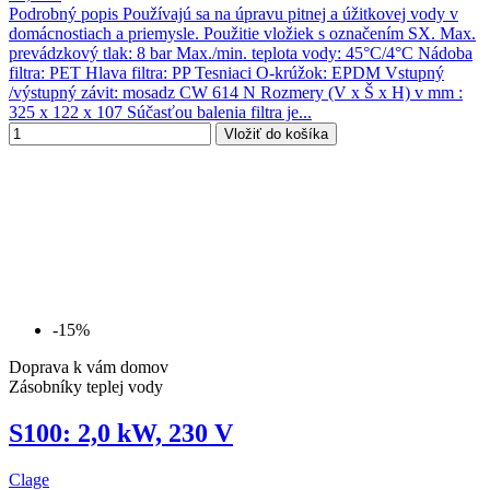
Podrobný popis Používajú sa na úpravu pitnej a úžitkovej vody v
domácnostiach a priemysle. Použitie vložiek s označením SX. Max.
prevádzkový tlak: 8 bar Max./min. teplota vody: 45°C/4°C Nádoba
filtra: PET Hlava filtra: PP Tesniaci O-krúžok: EPDM Vstupný
/výstupný závit: mosadz CW 614 N Rozmery (V x Š x H) v mm :
325 x 122 x 107 Súčasťou balenia filtra je...
Vložiť do košíka
-15%
Doprava k vám domov
Zásobníky teplej vody
S100: 2,0 kW, 230 V
Clage