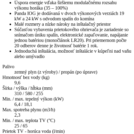
Úspora energie vďaka širšiemu modulačnému rozsahu
výkonu horáka (35 – 100%)
Panda IOG je dodávaná v dvoch výkonových verziách 19
kW a 24 kW s odvodom spalín do komína
Malé rozmery a nízke nároky na inštalačný priestor
Súčasťou vybavenia prietokového ohrievača je zariadenie so
snímačom úniku spalín, elektronické zapaľovanie, napájanie
jednou batériou (monočlánok LR20). Pri priemernom počte
20 odberov denne je životnosť batérie 1 rok.
Jednoduchá inštalácia, možnosť inštalácie v kúpeľni nad vaňu
alebo umývadlo
Palivo
zemný plyn (z výroby) / propán (po úprave)
Hmotnosť bez vody (kg)
9,6
Šírka / výška / hĺbka (mm)
310 / 580 / 255
Min. / max. tepelný výkon (kW)
6,4 / 18,1
Max. spotreba plynu (m3/h)
2,3
Min. / max. teplota TV (°C)
25 / 65
Prietok TV - horúca voda (l/min)