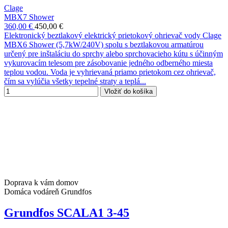
Clage
MBX7 Shower
360,00 €
450,00 €
Elektronický beztlakový elektrický prietokový ohrievač vody Clage
MBX6 Shower (5,7kW/240V) spolu s beztlakovou armatúrou
určený pre inštaláciu do sprchy alebo sprchovacieho kútu s účinným
vykurovacím telesom pre zásobovanie jedného odberného miesta
teplou vodou. Voda je vyhrievaná priamo prietokom cez ohrievač,
čím sa vylúčia všetky tepelné straty a teplá...
Vložiť do košíka
Doprava k vám domov
Domáca vodáreň Grundfos
Grundfos SCALA1 3-45