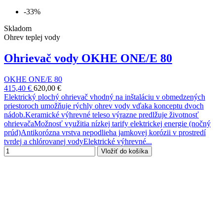
-33%
Skladom
Ohrev teplej vody
Ohrievač vody OKHE ONE/E 80
OKHE ONE/E 80
415,40 €
620,00 €
Elektrický plochý ohrievač vhodný na inštaláciu v obmedzených
priestoroch umožňuje rýchly ohrev vody vďaka konceptu dvoch
nádob.Keramické výhrevné teleso výrazne predlžuje životnosť
ohrievačaMožnosť využitia nízkej tarify elektrickej energie (nočný
prúd)Antikorózna vrstva nepodlieha jamkovej korózii v prostredí
tvrdej a chlórovanej vodyElektrické výhrevné...
Vložiť do košíka