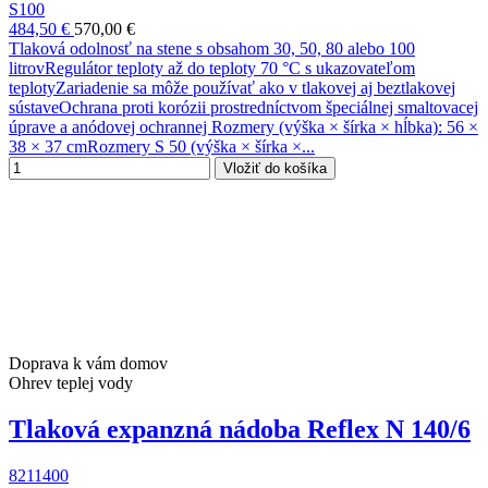
S100
484,50 €
570,00 €
Tlaková odolnosť na stene s obsahom 30, 50, 80 alebo 100
litrovRegulátor teploty až do teploty 70 °C s ukazovateľom
teplotyZariadenie sa môže používať ako v tlakovej aj beztlakovej
sústaveOchrana proti korózii prostredníctvom špeciálnej smaltovacej
úprave a anódovej ochrannej Rozmery (výška × šírka × hĺbka): 56 ×
38 × 37 cmRozmery S 50 (výška × šírka ×...
Vložiť do košíka
Doprava k vám domov
Ohrev teplej vody
Tlaková expanzná nádoba Reflex N 140/6
8211400