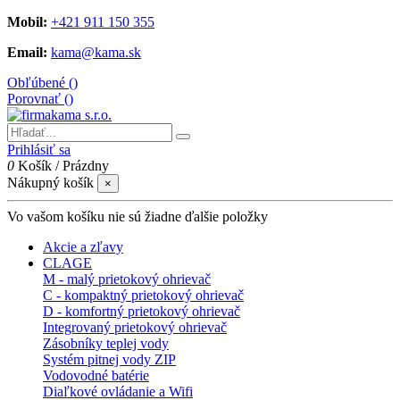
Mobil:
+421 911 150 355
Email:
kama@kama.sk
Obľúbené (
)
Porovnať (
)
Prihlásiť sa
0
Košík
/
Prázdny
Nákupný košík
×
Vo vašom košíku nie sú žiadne ďalšie položky
Akcie a zľavy
CLAGE
M - malý prietokový ohrievač
C - kompaktný prietokový ohrievač
D - komfortný prietokový ohrievač
Integrovaný prietokový ohrievač
Zásobníky teplej vody
Systém pitnej vody ZIP
Vodovodné batérie
Diaľkové ovládanie a Wifi