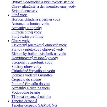
Bytové vodovodné a vykurovacie stanice
Ohrev ultračistej a demineralizovanej vody
Zvýhodnené sety
Pitná voda
Horúca, chladená a perlivá voda
Automat na horúcu vodu
Armatúry a doplnky
Filtrácia pitnej vody
Pitný režim pre firmy
Ohrev vody
Elektrický prietokový ohrievač vody
Plynový prietokový ohrievač vody
Elektrický bojler - zásobník na vodu
Kombinovaný zásobníky vody
Stacionárny zásobník vody
Solárny ohrev vody
Cirkulačné čerpadlo na vodu
Domáca vodáreň Grundfos
Čerpadlo do studne
Ponorné čerpadlo do vrtu
Armatúry a filtre na vodu
Vodovodné batérie
Tlaková expanzná nádoba
Tepelné čerpadlá
Tepelné čerpadlo SAMSUNG