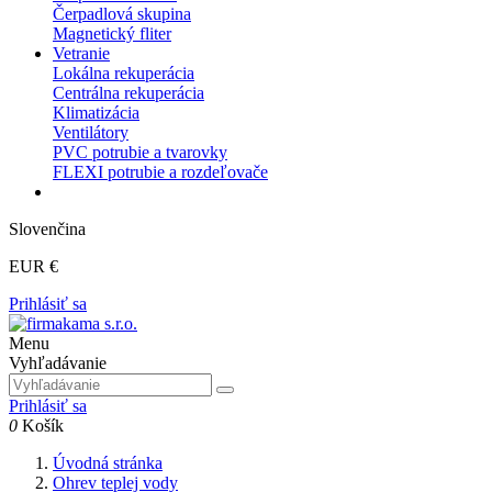
Čerpadlová skupina
Magnetický fliter
Vetranie
Lokálna rekuperácia
Centrálna rekuperácia
Klimatizácia
Ventilátory
PVC potrubie a tvarovky
FLEXI potrubie a rozdeľovače
Slovenčina
EUR €
Prihlásiť sa
Menu
Vyhľadávanie
Prihlásiť sa
0
Košík
Úvodná stránka
Ohrev teplej vody