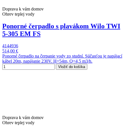
Doprava k vám domov
Ohrev teplej vody
Ponorné čerpadlo s plavákom Wilo TWI
5-305 EM FS
4144936
514,00 €
Ponorné čerpadlo na čerpanie vody zo studní. Súčasťou je napájací
kábel 20m, napájanie 230V. H=54m, Q=4,5 m3/h.
Vložiť do košíka
Doprava k vám domov
Ohrev teplej vody