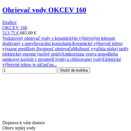
Ohrievač vody OKCEV 160
Dražice
OKCEV 160
513,75 €
685,00 €
Vodorovný ohrievač vody s keramickým výhrevným telesom
dodávaný s upevňovacími konzolami.Keramické výhrevné teleso
výrazne predlžuje životnosť ohrievačaMožnosť využitia nízkej tarify
elektrickej energie (nočný prúd)Antikorózna vrstva nepodlieha
jamkovej korózii v prostredí tvrdej a chlórovanej vodyElektrické
výhrevné teleso je súčasťou...
Vložiť do košíka
Doprava k vám domov
Ohrev teplej vody