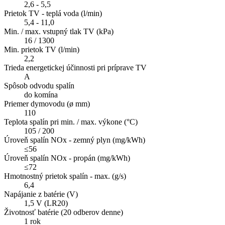
2,6 - 5,5
Prietok TV - teplá voda (l/min)
5,4 - 11,0
Min. / max. vstupný tlak TV (kPa)
16 / 1300
Min. prietok TV (l/min)
2,2
Trieda energetickej účinnosti pri príprave TV
A
Spôsob odvodu spalín
do komína
Priemer dymovodu (ø mm)
110
Teplota spalín pri min. / max. výkone (°C)
105 / 200
Úroveň spalín NOx - zemný plyn (mg/kWh)
≤56
Úroveň spalín NOx - propán (mg/kWh)
≤72
Hmotnostný prietok spalín - max. (g/s)
6,4
Napájanie z batérie (V)
1,5 V (LR20)
Životnosť batérie (20 odberov denne)
1 rok