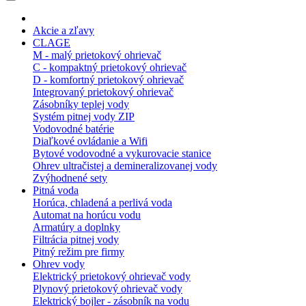
Akcie a zľavy
CLAGE
M - malý prietokový ohrievač
C - kompaktný prietokový ohrievač
D - komfortný prietokový ohrievač
Integrovaný prietokový ohrievač
Zásobníky teplej vody
Systém pitnej vody ZIP
Vodovodné batérie
Diaľkové ovládanie a Wifi
Bytové vodovodné a vykurovacie stanice
Ohrev ultračistej a demineralizovanej vody
Zvýhodnené sety
Pitná voda
Horúca, chladená a perlivá voda
Automat na horúcu vodu
Armatúry a doplnky
Filtrácia pitnej vody
Pitný režim pre firmy
Ohrev vody
Elektrický prietokový ohrievač vody
Plynový prietokový ohrievač vody
Elektrický bojler - zásobník na vodu