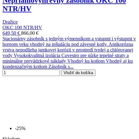
Nepriamovýhrevný zásobník OKC 100
NTR/HV
Dražice
OKC 100 NTR/HV
649,50 €
866,00 €
Stacionárny zásobník s jedným výmenníkom a vstupmi i výstupmi v
hornom veku vhodný na inštaláciu pod závesné kotly. Antikorózna
vrstva nepodlieha jamkovej korózii v prostredí tvrdej a chlórovanej
vody Vysokokvalitná izolácia Covestro pre nízke tepelné straty a
minimálne prevádzkové náklady Vhodný ku kotlom Vhodný aj ku
kondenzačným kotlom Zásobník s...
Vložiť do košíka
-25%
Skladom