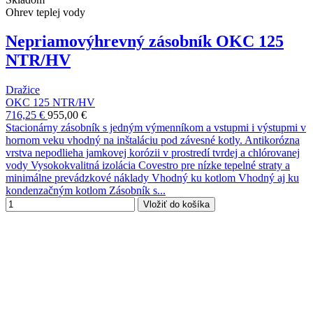
Ohrev teplej vody
Nepriamovýhrevný zásobník OKC 125
NTR/HV
Dražice
OKC 125 NTR/HV
716,25 €
955,00 €
Stacionárny zásobník s jedným výmenníkom a vstupmi i výstupmi v
hornom veku vhodný na inštaláciu pod závesné kotly. Antikorózna
vrstva nepodlieha jamkovej korózii v prostredí tvrdej a chlórovanej
vody Vysokokvalitná izolácia Covestro pre nízke tepelné straty a
minimálne prevádzkové náklady Vhodný ku kotlom Vhodný aj ku
kondenzačným kotlom Zásobník s...
Vložiť do košíka