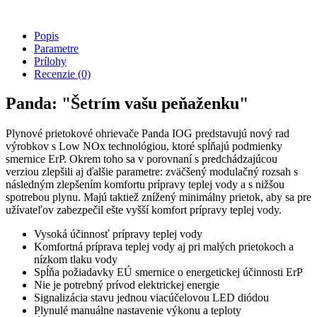
Popis
Parametre
Prílohy
Recenzie
(0)
Panda: "Šetrím vašu peňaženku"
Plynové prietokové ohrievače Panda IOG predstavujú nový rad
výrobkov s Low NOx technológiou, ktoré spĺňajú podmienky
smernice ErP. Okrem toho sa v porovnaní s predchádzajúcou
verziou zlepšili aj ďalšie parametre: zväčšený modulačný rozsah s
následným zlepšením komfortu prípravy teplej vody a s nižšou
spotrebou plynu. Majú taktiež znížený minimálny prietok, aby sa pre
užívateľov zabezpečil ešte vyšší komfort prípravy teplej vody.
Vysoká účinnosť prípravy teplej vody
Komfortná príprava teplej vody aj pri malých prietokoch a
nízkom tlaku vody
Spĺňa požiadavky EÚ smernice o energetickej účinnosti ErP
Nie je potrebný prívod elektrickej energie
Signalizácia stavu jednou viacúčelovou LED diódou
Plynulé manuálne nastavenie výkonu a teploty