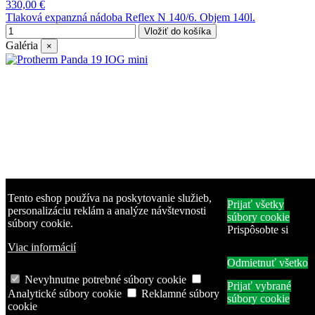
330,00 €
Tlaková expanzná nádoba Reflex N 140/6. Objem 140l.
Vložiť do košíka
Galéria
×
Tento eshop používa na poskytovanie služieb,
Prijať všetky
personalizáciu reklám a analýze návštevnosti
súbory cookie
súbory cookie.
Prispôsobte si
Viac informácií
Odmietnuť všetko
Nevyhnutne potrebné súbory cookie
Prijať vybrané
Analytické súbory cookie
Reklamné súbory
súbory cookie
cookie