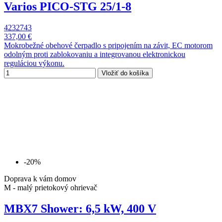
Varios PICO-STG 25/1-8
4232743
337,00 €
Mokrobežné obehové čerpadlo s pripojením na závit, EC motorom
odolným proti zablokovaniu a integrovanou elektronickou
reguláciou výkonu.
Vložiť do košíka
-20%
Doprava k vám domov
M - malý prietokový ohrievač
MBX7 Shower: 6,5 kW, 400 V