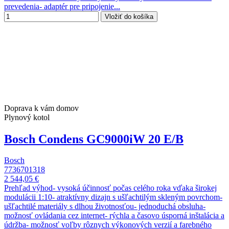
prevedenia- adaptér pre pripojenie...
Vložiť do košíka
Doprava k vám domov
Plynový kotol
Bosch Condens GC9000iW 20 E/B
Bosch
7736701318
2 544,05 €
Prehľad výhod- vysoká účinnosť počas celého roka vďaka širokej
modulácii 1:10- atraktívny dizajn s ušľachtilým skleným povrchom-
ušľachtilé materiály s dlhou životnosťou- jednoduchá obsluha-
možnosť ovládania cez internet- rýchla a časovo úsporná inštalácia a
údržba- možnosť voľby rôznych výkonových verzií a farebného