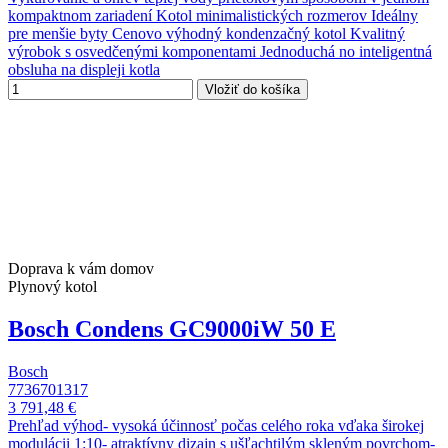
kompaktnom zariadení Kotol minimalistických rozmerov Ideálny
pre menšie byty Cenovo výhodný kondenzačný kotol Kvalitný
výrobok s osvedčenými komponentami Jednoduchá no inteligentná
obsluha na displeji kotla
Vložiť do košíka
Doprava k vám domov
Plynový kotol
Bosch Condens GC9000iW 50 E
Bosch
7736701317
3 791,48 €
Prehľad výhod- vysoká účinnosť počas celého roka vďaka širokej
modulácii 1:10- atraktívny dizajn s ušľachtilým skleným povrchom-