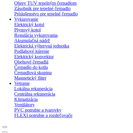
Ohrev TUV tepelným čerpadlom
Zásobník pre tepelné čerpadlo
Príslušenstvo pre tepelné čerpadlo
Vykurovanie
Elektrický kotol
Plynový kotol
Regulácia vykurovania
Akumulačná nádrž
Elektrická výhrevná jednotka
Podlahové kúrenie
Elektrický konvektor
Obehové čerpadlá
Čerpadlo do kotla
Čerpadlová skupina
Magnetický fliter
Vetranie
Lokálna rekuperácia
Centrálna rekuperácia
Klimatizácia
Ventilátory
PVC potrubie a tvarovky
FLEXI potrubie a rozdeľovače