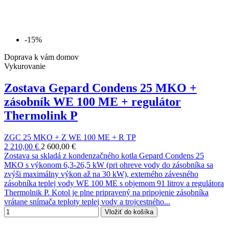
-15%
Doprava k vám domov
Vykurovanie
Zostava Gepard Condens 25 MKO +
zásobník WE 100 ME + regulátor
Thermolink P
ZGC 25 MKO + Z WE 100 ME + R TP
2 210,00 €
2 600,00 €
Zostava sa skladá z kondenzačného kotla Gepard Condens 25
MKO s výkonom 6,3-26,5 kW (pri ohreve vody do zásobníka sa
zvýši maximálny výkon až na 30 kW), externého závesného
zásobníka teplej vody WE 100 ME s objemom 91 litrov a regulátora
Thermolnik P. Kotol je plne pripravený na pripojenie zásobníka
vrátane snímača teploty teplej vody a trojcestného...
Vložiť do košíka