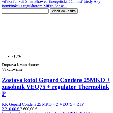
vďaka funkcii SmartShower. Energetická účinnosť triedy A (v
kombinácii s regulátorom MiPro Sense...
Vložiť do košíka
-15%
Doprava k vám domov
Vykurovanie
Zostava kotol Gepard Condens 25MKO +
zásobník VEQ75 + regulátor Thermolink
P
KK Gepard Condens 25 MKO + Z VEQ75 + RTP
2 210,00 €
2 600,00 €