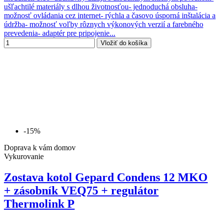
ušľachtilé materiály s dlhou životnosťou- jednoduchá obsluha-
možnosť ovládania cez internet- rýchla a časovo úsporná inštalácia a
údržba- možnosť voľby rôznych výkonových verzií a farebného
prevedenia- adaptér pre pripojenie...
Vložiť do košíka
-15%
Doprava k vám domov
Vykurovanie
Zostava kotol Gepard Condens 12 MKO
+ zásobník VEQ75 + regulátor
Thermolink P