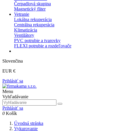
Čerpadlová skupina
Magnetický fliter
Vetranie
Lokálna rekuperácia
Centrálna rekuperácia
Klimatizácia
Ventilátory
PVC potrubie a tvarovky
FLEXI potrubie a rozdeľovače
Slovenčina
EUR €
Prihlásiť sa
Menu
Vyhľadávanie
Prihlásiť sa
0
Košík
Úvodná stránka
Vykurovanie