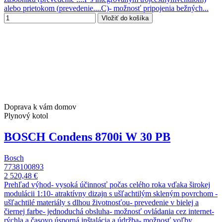
alebo prietokom (prevedenie....C)- možnosť pripojenia bežných...
Vložiť do košíka
Doprava k vám domov
Plynový kotol
BOSCH Condens 8700i W 30 PB
Bosch
7738100893
2 520,48 €
Prehľad výhod- vysoká účinnosť počas celého roka vďaka širokej
modulácii 1:10- atraktívny dizajn s ušľachtilým skleným povrchom -
ušľachtilé materiály s dlhou životnosťou- prevedenie v bielej a
čiernej farbe- jednoduchá obsluha- možnosť ovládania cez internet-
rýchla a časovo úsporná inštalácia a údržba- možnosť voľby