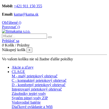
Mobil:
+421 911 150 355
Email:
kama@kama.sk
Obľúbené (
)
Porovnať (
)
Prihlásiť sa
0
Košík
/
Prázdny
Nákupný košík
×
Vo vašom košíku nie sú žiadne ďalšie položky
Akcie a zľavy
CLAGE
M - malý prietokový ohrievač
C - kompaktný prietokový ohrievač
D - komfortný prietokový ohrievač
Integrovaný prietokový ohrievač
Zásobníky teplej vody
Systém pitnej vody ZIP
Vodovodné batérie
Diaľkové ovládanie a Wifi