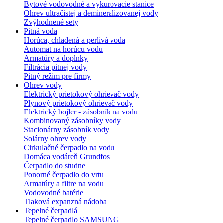
Bytové vodovodné a vykurovacie stanice
Ohrev ultračistej a demineralizovanej vody
Zvýhodnené sety
Pitná voda
Horúca, chladená a perlivá voda
Automat na horúcu vodu
Armatúry a doplnky
Filtrácia pitnej vody
Pitný režim pre firmy
Ohrev vody
Elektrický prietokový ohrievač vody
Plynový prietokový ohrievač vody
Elektrický bojler - zásobník na vodu
Kombinovaný zásobníky vody
Stacionárny zásobník vody
Solárny ohrev vody
Cirkulačné čerpadlo na vodu
Domáca vodáreň Grundfos
Čerpadlo do studne
Ponorné čerpadlo do vrtu
Armatúry a filtre na vodu
Vodovodné batérie
Tlaková expanzná nádoba
Tepelné čerpadlá
Tepelné čerpadlo SAMSUNG