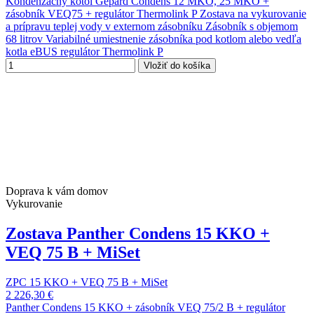
Kondenzačný kotol Gepard Condens 12 MKO, 25 MKO +
zásobník VEQ75 + regulátor Thermolink P Zostava na vykurovanie
a prípravu teplej vody v externom zásobníku Zásobník s objemom
68 litrov Variabilné umiestnenie zásobníka pod kotlom alebo vedľa
kotla eBUS regulátor Thermolink P
Vložiť do košíka
Doprava k vám domov
Vykurovanie
Zostava Panther Condens 15 KKO +
VEQ 75 B + MiSet
ZPC 15 KKO + VEQ 75 B + MiSet
2 226,30 €
Panther Condens 15 KKO + zásobník VEQ 75/2 B + regulátor