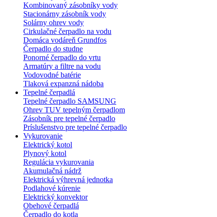
Kombinovaný zásobníky vody
Stacionárny zásobník vody
Solárny ohrev vody
Cirkulačné čerpadlo na vodu
Domáca vodáreň Grundfos
Čerpadlo do studne
Ponorné čerpadlo do vrtu
Armatúry a filtre na vodu
Vodovodné batérie
Tlaková expanzná nádoba
Tepelné čerpadlá
Tepelné čerpadlo SAMSUNG
Ohrev TUV tepelným čerpadlom
Zásobník pre tepelné čerpadlo
Príslušenstvo pre tepelné čerpadlo
Vykurovanie
Elektrický kotol
Plynový kotol
Regulácia vykurovania
Akumulačná nádrž
Elektrická výhrevná jednotka
Podlahové kúrenie
Elektrický konvektor
Obehové čerpadlá
Čerpadlo do kotla