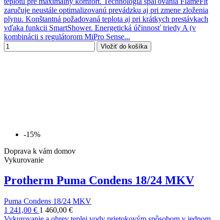
teplotu pre maximálny komfort. Technológia spaľovania FlameFit
zaručuje neustále optimalizovanú prevádzku aj pri zmene zloženia
plynu. Konštantná požadovaná teplota aj pri krátkych prestávkach
vďaka funkcii SmartShower. Energetická účinnosť triedy A (v
kombinácii s regulátorom MiPro Sense...
Vložiť do košíka
-15%
Doprava k vám domov
Vykurovanie
Protherm Puma Condens 18/24 MKV
Puma Condens 18/24 MKV
1 241,00 €
1 460,00 €
Vykurovanie a ohrev teplej vody prietokovým spôsobom v jednom