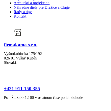
Architekti a projektanti
Náhradne diely pre Dražice a Clage
Rady a tipy
Kontakt
firmakama s.r.o.
Vyšnokubínska 175/192
026 01 Vyšný Kubín
Slovakia
+421 911 150 355
Po - Št: 8:00-12-00 v ostatnom čase po tel. dohode