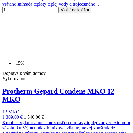
vrátane snímača teploty teplej vody a trojcestného...
Vložiť do košíka
-15%
Doprava k vám domov
Vykurovanie
Protherm Gepard Condens MKO 12
MKO
12 MKO
1 309,00 €
1 540,00 €
Kotol na vykurovanie s možnosťou prípravy teplej vody v externom
zásobníku Výmenník z hliníkovej zliatiny novej konštrukcie