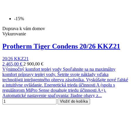
-15%
Doprava k vám domov
Vykurovanie
Protherm Tiger Condens 20/26 KKZ21
20/26 KKZ21
2 465,00 €
2 900,00 €
Výnimočný komfort teplej vody Spoľahnite sa na maximálny
komfort prípravy teplej vody. Šetrite svoje náklady vďaka
technológii inteligentného ohrevu zásobníka. Vyskúšajte nové ľahké
a intuitívne ovládanie. Energetická trieda účinnosti A (spolu s
regulátorom MiPro Sense dosahuje triedu účinnosti A+).
Automatické nastavenie spaľovania: žiadne obavy z...
Vložiť do košíka