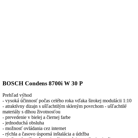
BOSCH Condens 8700i W 30 P
Prehľad výhod
- vysoká účinnosť počas celého roka vďaka širokej modulácii 1:10
- atraktívny dizajn s ušľachtilým skleným povrchom - ušľachtilé
materiály s dlhou životnosťou
- prevedenie v bielej a čiernej farbe
- jednoduchá obsluha
- možnosť ovládania cez internet
- rýchla a časovo úsporná inštalácia a údržba