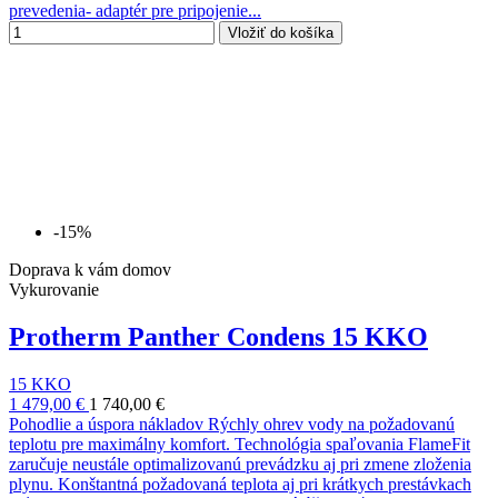
prevedenia- adaptér pre pripojenie...
Vložiť do košíka
-15%
Doprava k vám domov
Vykurovanie
Protherm Panther Condens 15 KKO
15 KKO
1 479,00 €
1 740,00 €
Pohodlie a úspora nákladov Rýchly ohrev vody na požadovanú
teplotu pre maximálny komfort. Technológia spaľovania FlameFit
zaručuje neustále optimalizovanú prevádzku aj pri zmene zloženia
plynu. Konštantná požadovaná teplota aj pri krátkych prestávkach