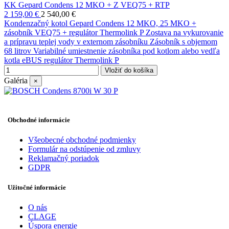
KK Gepard Condens 12 MKO + Z VEQ75 + RTP
2 159,00 €
2 540,00 €
Kondenzačný kotol Gepard Condens 12 MKO, 25 MKO +
zásobník VEQ75 + regulátor Thermolink P Zostava na vykurovanie
a prípravu teplej vody v externom zásobníku Zásobník s objemom
68 litrov Variabilné umiestnenie zásobníka pod kotlom alebo vedľa
kotla eBUS regulátor Thermolink P
Vložiť do košíka
Galéria
×
Obchodné informácie
Všeobecné obchodné podmienky
Formulár na odstúpenie od zmluvy
Reklamačný poriadok
GDPR
Užitočné informácie
O nás
CLAGE
Úspora energie