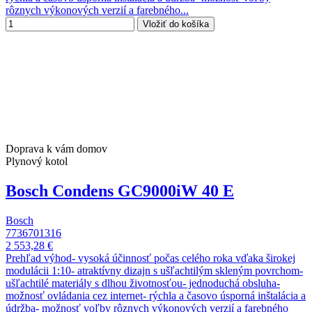
rôznych výkonových verzií a farebného...
Vložiť do košíka
Doprava k vám domov
Plynový kotol
Bosch Condens GC9000iW 40 E
Bosch
7736701316
2 553,28 €
Prehľad výhod- vysoká účinnosť počas celého roka vďaka širokej
modulácii 1:10- atraktívny dizajn s ušľachtilým skleným povrchom-
ušľachtilé materiály s dlhou životnosťou- jednoduchá obsluha-
možnosť ovládania cez internet- rýchla a časovo úsporná inštalácia a
údržba- možnosť voľby rôznych výkonových verzií a farebného