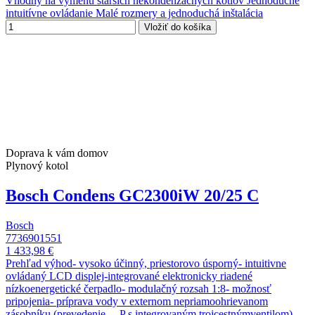
Vhodný na výmenu starších nekondenzačných kotlov Jednoduché
intuitívne ovládanie Malé rozmery a jednoduchá inštalácia
Vložiť do košíka
Doprava k vám domov
Plynový kotol
Bosch Condens GC2300iW 20/25 C
Bosch
7736901551
1 433,98 €
Prehľad výhod- vysoko účinný, priestorovo úsporný- intuitivne
ovládaný LCD displej-integrované elektronicky riadené
nízkoenergetické čerpadlo- modulačný rozsah 1:8- možnosť
pripojenia- príprava vody v externom nepriamoohrievanom
zásobníku (prevedenie ....P s integrovaným trojcestnýmventilom)