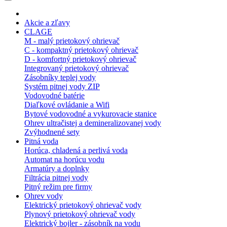
Akcie a zľavy
CLAGE
M - malý prietokový ohrievač
C - kompaktný prietokový ohrievač
D - komfortný prietokový ohrievač
Integrovaný prietokový ohrievač
Zásobníky teplej vody
Systém pitnej vody ZIP
Vodovodné batérie
Diaľkové ovládanie a Wifi
Bytové vodovodné a vykurovacie stanice
Ohrev ultračistej a demineralizovanej vody
Zvýhodnené sety
Pitná voda
Horúca, chladená a perlivá voda
Automat na horúcu vodu
Armatúry a doplnky
Filtrácia pitnej vody
Pitný režim pre firmy
Ohrev vody
Elektrický prietokový ohrievač vody
Plynový prietokový ohrievač vody
Elektrický bojler - zásobník na vodu