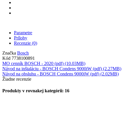
Parametre
Prílohy
Recenzie
(0)
Značka
Bosch
Kód
7738100891
MO cenník BOSCH - 2020 (pdf) (10.03MB)
Návod na inštaláciu - BOSCH Condens 9000iW (pdf) (2.27MB)
Návod na obsluhu - BOSCH Condens 9000iW (pdf) (2.02MB)
Žiadne recenzie
Produkty v rovnakej kategórii: 16