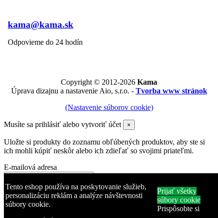
kama@kama.sk
Odpovieme do 24 hodín
Copyright © 2012-2026
Kama
Úprava dizajnu a nastavenie Aio, s.r.o. -
Tvorba www stránok
(Nastavenie súborov cookie)
Musíte sa prihlásiť alebo vytvoriť účet
×
Uložte si produkty do zoznamu obľúbených produktov, aby ste si
ich mohli kúpiť neskôr alebo ich zdieľať so svojimi priateľmi.
E-mailová adresa
Heslo
Tento eshop používa na poskytovanie služieb,
Prijať všetky
personalizáciu reklám a analýze návštevnosti
súbory cookie
súbory cookie.
Zabudli ste heslo?
Prispôsobte si
Prihlásiť sa