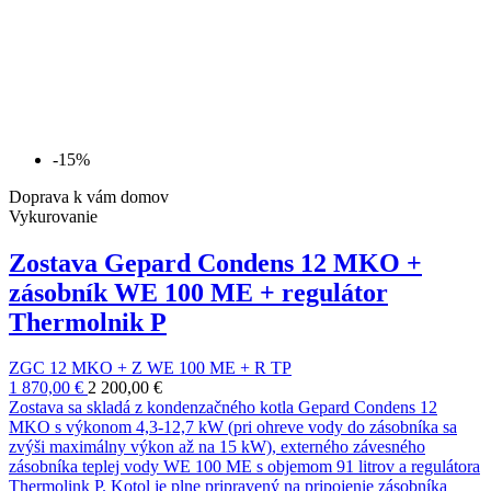
-15%
Doprava k vám domov
Vykurovanie
Zostava Gepard Condens 12 MKO +
zásobník WE 100 ME + regulátor
Thermolnik P
ZGC 12 MKO + Z WE 100 ME + R TP
1 870,00 €
2 200,00 €
Zostava sa skladá z kondenzačného kotla Gepard Condens 12
MKO s výkonom 4,3-12,7 kW (pri ohreve vody do zásobníka sa
zvýši maximálny výkon až na 15 kW), externého závesného
zásobníka teplej vody WE 100 ME s objemom 91 litrov a regulátora
Thermolink P. Kotol je plne pripravený na pripojenie zásobníka