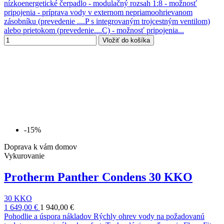
nízkoenergetické čerpadlo - modulačný rozsah 1:8 - možnosť
pripojenia - príprava vody v externom nepriamoohrievanom
zásobníku (prevedenie ....P s integrovaným trojcestným ventilom)
alebo prietokom (prevedenie....C) - možnosť pripojenia...
Vložiť do košíka
-15%
Doprava k vám domov
Vykurovanie
Protherm Panther Condens 30 KKO
30 KKO
1 649,00 €
1 940,00 €
Pohodlie a úspora nákladov Rýchly ohrev vody na požadovanú