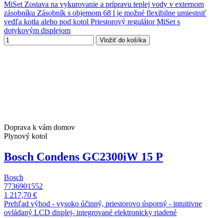
MiSet Zostava na vykurovanie a prípravu teplej vody v externom
zásobníku Zásobník s objemom 68 l je možné flexibilne umiestniť
vedľa kotla alebo pod kotol Priestorový regulátor MiSet s
dotykovým displejom
Vložiť do košíka
Doprava k vám domov
Plynový kotol
Bosch Condens GC2300iW 15 P
Bosch
7736901552
1 217,70 €
Prehľad výhod - vysoko účinný, priestorovo úsporný - intuitivne
ovládaný LCD displej- integrované elektronicky riadené