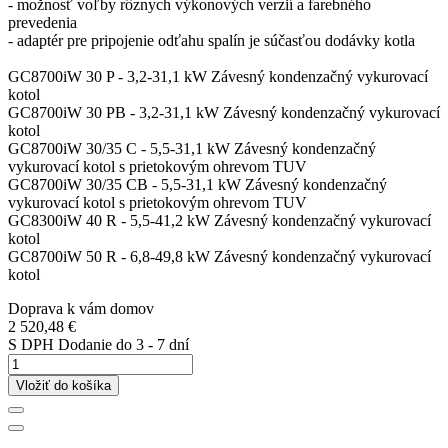
- možnosť voľby rôznych výkonových verzií a farebného
prevedenia
- adaptér pre pripojenie odťahu spalín je súčasťou dodávky kotla
GC8700iW 30 P - 3,2-31,1 kW Závesný kondenzačný vykurovací
kotol
GC8700iW 30 PB - 3,2-31,1 kW Závesný kondenzačný vykurovací
kotol
GC8700iW 30/35 C - 5,5-31,1 kW Závesný kondenzačný
vykurovací kotol s prietokovým ohrevom TUV
GC8700iW 30/35 CB - 5,5-31,1 kW Závesný kondenzačný
vykurovací kotol s prietokovým ohrevom TUV
GC8300iW 40 R - 5,5-41,2 kW Závesný kondenzačný vykurovací
kotol
GC8700iW 50 R - 6,8-49,8 kW Závesný kondenzačný vykurovací
kotol
Doprava k vám domov
2 520,48 €
S DPH
Dodanie do 3 - 7 dní
Vložiť do košíka