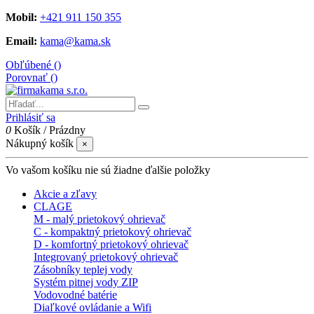
Mobil:
+421 911 150 355
Email:
kama@kama.sk
Obľúbené (
)
Porovnať (
)
Prihlásiť sa
0
Košík
/
Prázdny
Nákupný košík
×
Vo vašom košíku nie sú žiadne ďalšie položky
Akcie a zľavy
CLAGE
M - malý prietokový ohrievač
C - kompaktný prietokový ohrievač
D - komfortný prietokový ohrievač
Integrovaný prietokový ohrievač
Zásobníky teplej vody
Systém pitnej vody ZIP
Vodovodné batérie
Diaľkové ovládanie a Wifi