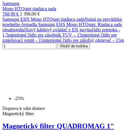
Samsung
Mono HTQuiet riadiaca sada
768,90 €
1 398,00 €
Samsung EHS Mono HTQuiet riadiaca sadaNutná na prevádzku
tepelného čerpadla Samsung EHS Mono HTQuiet. Riadaca sada
obsahujediaľkový káblový ovládač v EN jazykučidlo prietoku -
1,5mteplotné čidlo pre zásobník TUV – 15mteplotné čidlo pre
zmiešavací ventil – 15mteplotné čidlo pre záložný ohrievač – 15m
Vložiť do košíka
-25%
Doprava k vám domov
Magnetický fliter
Magnetický filter QUADROMAG 1"