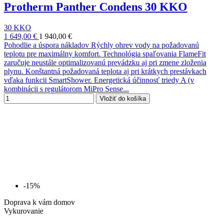
Protherm Panther Condens 30 KKO
30 KKO
1 649,00 €
1 940,00 €
Pohodlie a úspora nákladov Rýchly ohrev vody na požadovanú
teplotu pre maximálny komfort. Technológia spaľovania FlameFit
zaručuje neustále optimalizovanú prevádzku aj pri zmene zloženia
plynu. Konštantná požadovaná teplota aj pri krátkych prestávkach
vďaka funkcii SmartShower. Energetická účinnosť triedy A (v
kombinácii s regulátorom MiPro Sense...
Vložiť do košíka
-15%
Doprava k vám domov
Vykurovanie