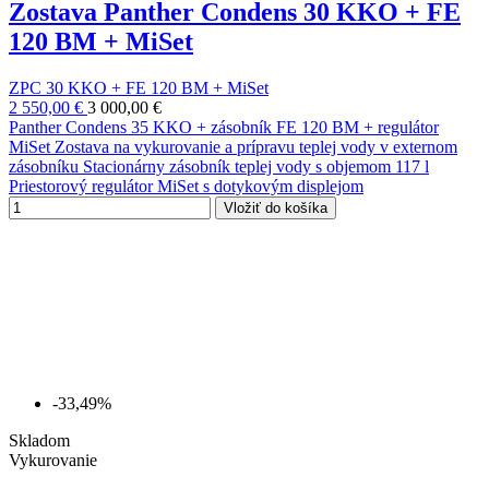
Zostava Panther Condens 30 KKO + FE
120 BM + MiSet
ZPC 30 KKO + FE 120 BM + MiSet
2 550,00 €
3 000,00 €
Panther Condens 35 KKO + zásobník FE 120 BM + regulátor
MiSet Zostava na vykurovanie a prípravu teplej vody v externom
zásobníku Stacionárny zásobník teplej vody s objemom 117 l
Priestorový regulátor MiSet s dotykovým displejom
Vložiť do košíka
-33,49%
Skladom
Vykurovanie