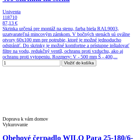
Univenta
118710
87,13 €
Skrinka určená pre montáž na stenu, farba biela RAL9003,
uzatvarateľná mincovým zámkom. V bočných stenách sú oválne
otvory 60x100 mm pre potrubie, ktoré je možné jednoducho
odstrániť. Do skrinky je možné komfortne a prístupne inštalovať
filtre na vodu, redukčný ventíl, ochranu proti vzduchu, ako aj
ochranu proti vytopeniu. Rozmery: V - 500 mm Š - 400,...
Vložiť do košíka
Doprava k vám domov
Vykurovanie
Obehové čerpadlo WILO Para 25-180/6-