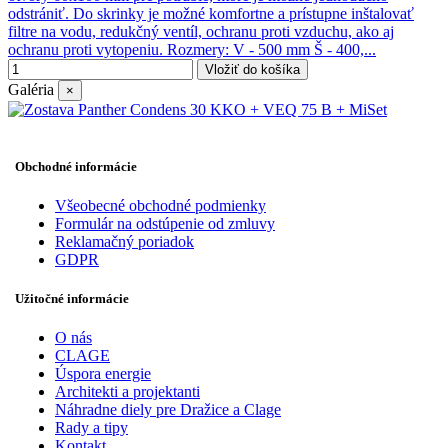
odstrániť. Do skrinky je možné komfortne a prístupne inštalovať
filtre na vodu, redukčný ventíl, ochranu proti vzduchu, ako aj
ochranu proti vytopeniu. Rozmery: V - 500 mm Š - 400,...
Vložiť do košíka
Galéria
×
Obchodné informácie
Všeobecné obchodné podmienky
Formulár na odstúpenie od zmluvy
Reklamačný poriadok
GDPR
Užitočné informácie
O nás
CLAGE
Úspora energie
Architekti a projektanti
Náhradne diely pre Dražice a Clage
Rady a tipy
Kontakt