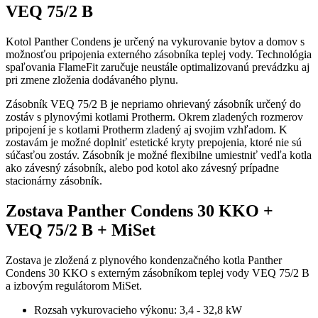
VEQ 75/2 B
Kotol Panther Condens je určený na vykurovanie bytov a domov s
možnosťou pripojenia externého zásobníka teplej vody. Technológia
spaľovania FlameFit zaručuje neustále optimalizovanú prevádzku aj
pri zmene zloženia dodávaného plynu.
Zásobník VEQ 75/2 B je nepriamo ohrievaný zásobník určený do
zostáv s plynovými kotlami Protherm. Okrem zladených rozmerov
pripojení je s kotlami Protherm zladený aj svojim vzhľadom. K
zostavám je možné doplniť estetické kryty prepojenia, ktoré nie sú
súčasťou zostáv. Zásobník je možné flexibilne umiestniť vedľa kotla
ako závesný zásobník, alebo pod kotol ako závesný prípadne
stacionárny zásobník.
Zostava Panther Condens 30 KKO +
VEQ 75/2 B + MiSet
Zostava je zložená z plynového kondenzačného kotla Panther
Condens 30 KKO s externým zásobníkom teplej vody VEQ 75/2 B
a izbovým regulátorom MiSet.
Rozsah vykurovacieho výkonu: 3,4 - 32,8 kW