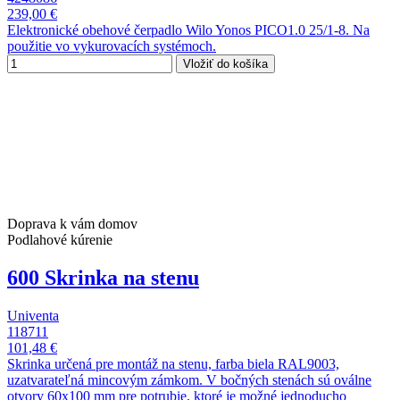
239,00 €
Elektronické obehové čerpadlo Wilo Yonos PICO1.0 25/1-8. Na
použitie vo vykurovacích systémoch.
Vložiť do košíka
Doprava k vám domov
Podlahové kúrenie
600 Skrinka na stenu
Univenta
118711
101,48 €
Skrinka určená pre montáž na stenu, farba biela RAL9003,
uzatvarateľná mincovým zámkom. V bočných stenách sú oválne
otvory 60x100 mm pre potrubie, ktoré je možné jednoducho