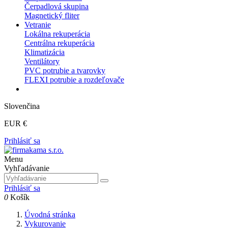
Čerpadlová skupina
Magnetický fliter
Vetranie
Lokálna rekuperácia
Centrálna rekuperácia
Klimatizácia
Ventilátory
PVC potrubie a tvarovky
FLEXI potrubie a rozdeľovače
Slovenčina
EUR €
Prihlásiť sa
Menu
Vyhľadávanie
Prihlásiť sa
0
Košík
Úvodná stránka
Vykurovanie