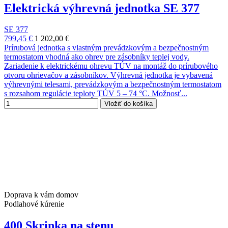
Elektrická výhrevná jednotka SE 377
SE 377
799,45 €
1 202,00 €
Prírubová jednotka s vlastným prevádzkovým a bezpečnostným
termostatom vhodná ako ohrev pre zásobníky teplej vody.
Zariadenie k elektrickému ohrevu TÚV na montáž do prírubového
otvoru ohrievačov a zásobníkov. Výhrevná jednotka je vybavená
výhrevnými telesami, prevádzkovým a bezpečnostným termostatom
s rozsahom regulácie teploty TÚV 5 – 74 °C. Možnosť...
Vložiť do košíka
Doprava k vám domov
Podlahové kúrenie
400 Skrinka na stenu