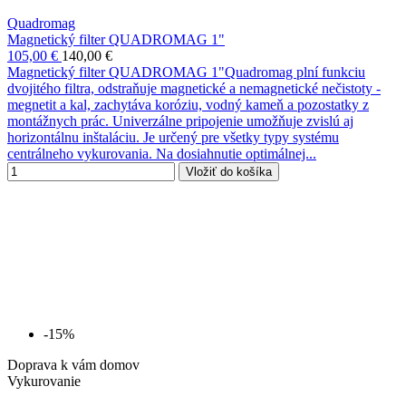
Quadromag
Magnetický filter QUADROMAG 1"
105,00 €
140,00 €
Magnetický filter QUADROMAG 1"Quadromag plní funkciu
dvojitého filtra, odstraňuje magnetické a nemagnetické nečistoty -
megnetit a kal, zachytáva koróziu, vodný kameň a pozostatky z
montážnych prác. Univerzálne pripojenie umožňuje zvislú aj
horizontálnu inštaláciu. Je určený pre všetky typy systému
centrálneho vykurovania. Na dosiahnutie optimálnej...
Vložiť do košíka
-15%
Doprava k vám domov
Vykurovanie