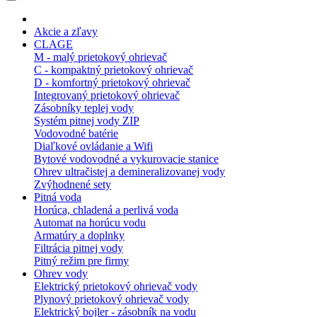
Akcie a zľavy
CLAGE
M - malý prietokový ohrievač
C - kompaktný prietokový ohrievač
D - komfortný prietokový ohrievač
Integrovaný prietokový ohrievač
Zásobníky teplej vody
Systém pitnej vody ZIP
Vodovodné batérie
Diaľkové ovládanie a Wifi
Bytové vodovodné a vykurovacie stanice
Ohrev ultračistej a demineralizovanej vody
Zvýhodnené sety
Pitná voda
Horúca, chladená a perlivá voda
Automat na horúcu vodu
Armatúry a doplnky
Filtrácia pitnej vody
Pitný režim pre firmy
Ohrev vody
Elektrický prietokový ohrievač vody
Plynový prietokový ohrievač vody
Elektrický bojler - zásobník na vodu