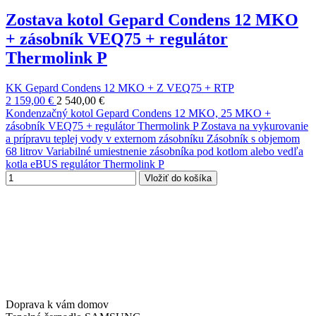
Zostava kotol Gepard Condens 12 MKO
+ zásobník VEQ75 + regulátor
Thermolink P
KK Gepard Condens 12 MKO + Z VEQ75 + RTP
2 159,00 €
2 540,00 €
Kondenzačný kotol Gepard Condens 12 MKO, 25 MKO +
zásobník VEQ75 + regulátor Thermolink P Zostava na vykurovanie
a prípravu teplej vody v externom zásobníku Zásobník s objemom
68 litrov Variabilné umiestnenie zásobníka pod kotlom alebo vedľa
kotla eBUS regulátor Thermolink P
Vložiť do košíka
Doprava k vám domov