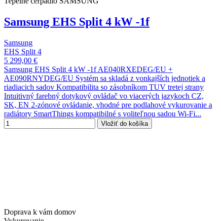
Tepelné čerpadlo SAMSUNG
Samsung EHS Split 4 kW -1f
Samsung
EHS Split 4
5 299,00 €
Samsung EHS Split 4 kW -1f AE040RXEDEG/EU +
AE090RNYDEG/EU Systém sa skladá z vonkajších jednotiek a
riadiacich sadov Kompatibilita so zásobníkom TUV tretej strany
Intuitivný farebný dotykový ovládač vo viacerých jazykoch CZ,
SK, EN 2-zónové ovládanie, vhodné pre podlahové vykurovanie a
radiátory SmartThings kompatibilné s voliteľnou sadou Wi-Fi...
Vložiť do košíka
Doprava k vám domov
Vykurovanie