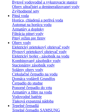
Bytové vodovodné a vykurovacie stanice
Ohrev ultračistej a demineralizovanej vody
Zvýhodnené sety
Pitná voda
Horúca, chladená a perlivá voda
Automat na horúcu vodu
Armatúry a doplnky
Filtrácia pitnej vody
Pitný režim pre firmy
Ohrev vody
Elektrický prietokový ohrievač vody
Plynový prietokový ohrievač vody
Elektrický bojler - zásobník na vodu
Kombinovaný zásobníky vody
Stacionárny zásobník vody
Solárny ohrev vody
Cirkulačné čerpadlo na vodu
Domáca vodáreň Grundfos
Čerpadlo do studne
Ponorné čerpadlo do vrtu
Armatúry a filtre na vodu
Vodovodné batérie
Tlaková expanzná nádoba
Tepelné čerpadlá
Tepelné čerpadlo SAMSUNG