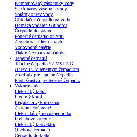
Kombinovaný zásobníky vody
Stacionárny zásobník vody
Solárny ohrev vody
Cirkulačné čerpadlo na vodu
Domáca vodáreň Grundfos
Čerpadlo do studne
Ponorné čerpadlo do vrtu
Armatúry a filtre na vodu
Vodovodné batérie
Tlaková expanzná nádoba
Tepelné čerpadlá
Tepelné čerpadlo SAMSUNG
Ohrev TUV tepelným čerpadlom
Zásobník pre tepelné čerpadlo
Príslušenstvo pre tepelné čerpadlo
Vykurovanie
Elektrický kotol
Plynový kotol
Regulácia vykurovania
Akumulačná nádrž
Elektrická výhrevná jednotka
Podlahové kúrenie
Elektrický konvektor
Obehové čerpadlá
Čerpadlo do kotla