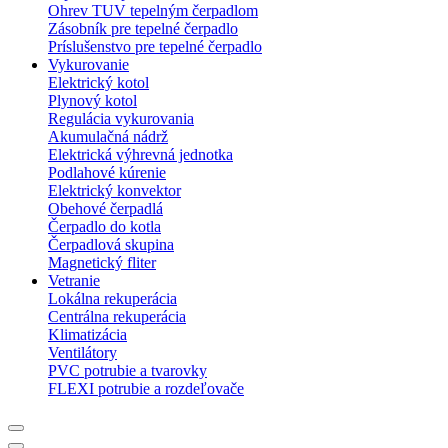
Ohrev TUV tepelným čerpadlom
Zásobník pre tepelné čerpadlo
Príslušenstvo pre tepelné čerpadlo
Vykurovanie
Elektrický kotol
Plynový kotol
Regulácia vykurovania
Akumulačná nádrž
Elektrická výhrevná jednotka
Podlahové kúrenie
Elektrický konvektor
Obehové čerpadlá
Čerpadlo do kotla
Čerpadlová skupina
Magnetický fliter
Vetranie
Lokálna rekuperácia
Centrálna rekuperácia
Klimatizácia
Ventilátory
PVC potrubie a tvarovky
FLEXI potrubie a rozdeľovače