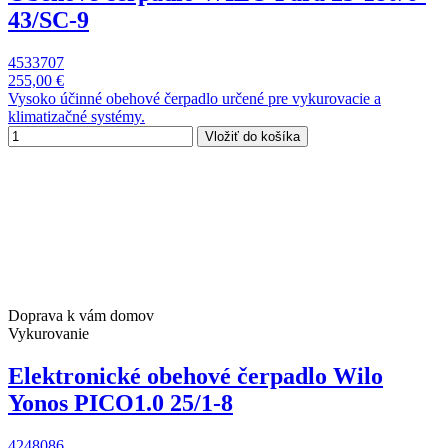
43/SC-9
4533707
255,00 €
Vysoko účinné obehové čerpadlo určené pre vykurovacie a
klimatizačné systémy.
Vložiť do košíka
Doprava k vám domov
Vykurovanie
Elektronické obehové čerpadlo Wilo
Yonos PICO1.0 25/1-8
4248086