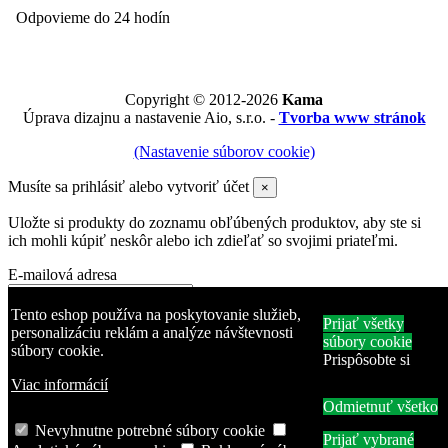
Odpovieme do 24 hodín
Copyright © 2012-2026
Kama
Úprava dizajnu a nastavenie Aio, s.r.o. -
Tvorba www stránok
(Nastavenie súborov cookie)
Musíte sa prihlásiť alebo vytvoriť účet
×
Uložte si produkty do zoznamu obľúbených produktov, aby ste si
ich mohli kúpiť neskôr alebo ich zdieľať so svojimi priateľmi.
E-mailová adresa
Heslo
Tento eshop používa na poskytovanie služieb,
Prijať všetky
personalizáciu reklám a analýze návštevnosti
súbory cookie
súbory cookie.
Zabudli ste heslo?
Prispôsobte si
Prihlásiť sa
Viac informácií
Odmietnuť všetko
Žiadny účet? Vytvorte si ho tu
Produkt bol pridaný do zoznamu obľúbených produktov
Nevyhnutne potrebné súbory cookie
Prijať vybrané
Produkt pridaný na porovnanie.