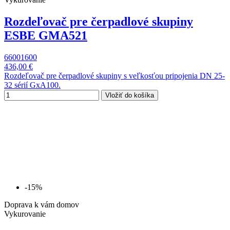
Rozdeľovač pre čerpadlové skupiny
ESBE GMA521
66001600
436,00 €
Rozdeľovač pre čerpadlové skupiny s veľkosťou pripojenia DN 25-
32 sérií GxA100.
Vložiť do košíka
-15%
Doprava k vám domov
Vykurovanie