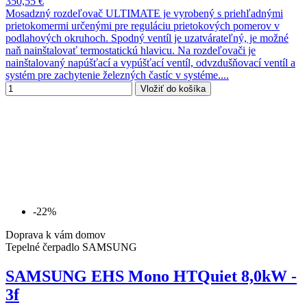
350,55 €
Mosadzný rozdeľovač ULTIMATE je vyrobený s priehľadnými
prietokomermi určenými pre reguláciu prietokových pomerov v
podlahových okruhoch. Spodný ventíl je uzatvárateľný, je možné
naň nainštalovať termostatickú hlavicu. Na rozdeľovači je
nainštalovaný napúšťací a vypúšťací ventíl, odvzdušňovací ventíl a
systém pre zachytenie železných častíc v systéme....
Vložiť do košíka
-22%
Doprava k vám domov
Tepelné čerpadlo SAMSUNG
SAMSUNG EHS Mono HTQuiet 8,0kW -
3f