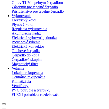
Ohrev TUV tepelným čerpadlom
Zásobník pre tepelné čerpadlo
Príslušenstvo pre tepelné čerpadlo
Vykurovanie
Elektrický kotol
Plynový kotol
Regulácia vykurovania
Akumulačná nádrž
Elektrická výhrevná jednotka
Podlahové kúrenie
Elektrický konvektor
Obehové čerpadlá
Čerpadlo do kotla
Čerpadlová skupina
Magnetický fliter
Vetranie
Lokálna rekuperácia
Centrálna rekuperácia
Klimatizácia
Ventilátory
PVC potrubie a tvarovky
FLEXI potrubie a rozdeľovače