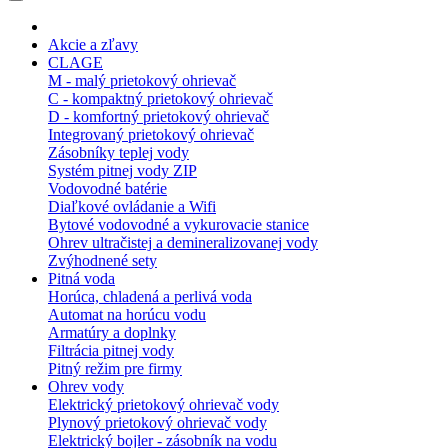
Akcie a zľavy
CLAGE
M - malý prietokový ohrievač
C - kompaktný prietokový ohrievač
D - komfortný prietokový ohrievač
Integrovaný prietokový ohrievač
Zásobníky teplej vody
Systém pitnej vody ZIP
Vodovodné batérie
Diaľkové ovládanie a Wifi
Bytové vodovodné a vykurovacie stanice
Ohrev ultračistej a demineralizovanej vody
Zvýhodnené sety
Pitná voda
Horúca, chladená a perlivá voda
Automat na horúcu vodu
Armatúry a doplnky
Filtrácia pitnej vody
Pitný režim pre firmy
Ohrev vody
Elektrický prietokový ohrievač vody
Plynový prietokový ohrievač vody
Elektrický bojler - zásobník na vodu