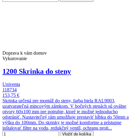
Doprava k vám domov
Vykurovanie
1200 Skrinka do steny
Univenta
118734
153,75 €
Skrinka určená pre montáž do steny, farba biela RAL9003,
uzatvarateľná mincovým zámkom. V bočných stenách sú oválne
otvory 60x100 mm pre potrubie, ktoré je možné jednoducho
odstrániť. Nastaviteľný rám umožňuje prestaviť hĺbku do 50mm a
výšku do 100mm. Do skrinky je možné komfortne a prístupne
inštalovať filtre na vodu, redukčný ventíl, ochranu proti...
Vložiť do košíka