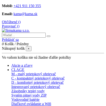
Mobil:
+421 911 150 355
Email:
kama@kama.sk
Obľúbené (
)
Porovnať (
)
Prihlásiť sa
0
Košík
/
Prázdny
Nákupný košík
×
Vo vašom košíku nie sú žiadne ďalšie položky
Akcie a zľavy
CLAGE
M - malý prietokový ohrievač
C - kompaktný prietokový ohrievač
D - komfortný prietokový ohrievač
Integrovaný prietokový ohrievač
Zásobníky teplej vody
Systém pitnej vody ZIP
Vodovodné batérie
Diaľkové ovládanie a Wifi