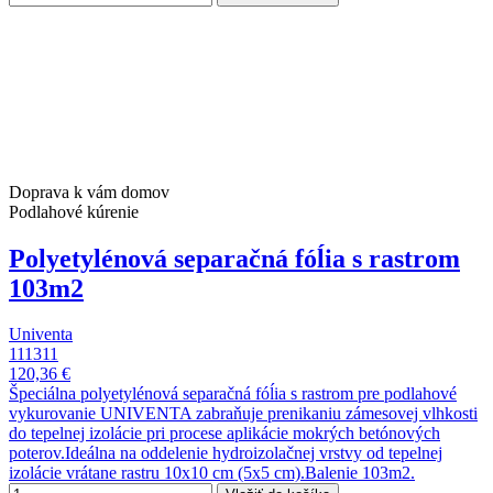
Doprava k vám domov
Podlahové kúrenie
Polyetylénová separačná fóĺia s rastrom
103m2
Univenta
111311
120,36 €
Špeciálna polyetylénová separačná fóĺia s rastrom pre podlahové
vykurovanie UNIVENTA zabraňuje prenikaniu zámesovej vlhkosti
do tepelnej izolácie pri procese aplikácie mokrých betónových
poterov.Ideálna na oddelenie hydroizolačnej vrstvy od tepelnej
izolácie vrátane rastru 10x10 cm (5x5 cm).Balenie 103m2.