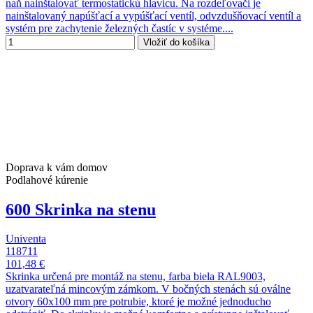
naň nainštalovať termostatickú hlavicu. Na rozdeľovači je
nainštalovaný napúšťací a vypúšťací ventíl, odvzdušňovací ventíl a
systém pre zachytenie železných častíc v systéme....
Vložiť do košíka
Doprava k vám domov
Podlahové kúrenie
600 Skrinka na stenu
Univenta
118711
101,48 €
Skrinka určená pre montáž na stenu, farba biela RAL9003,
uzatvarateľná mincovým zámkom. V bočných stenách sú oválne
otvory 60x100 mm pre potrubie, ktoré je možné jednoducho