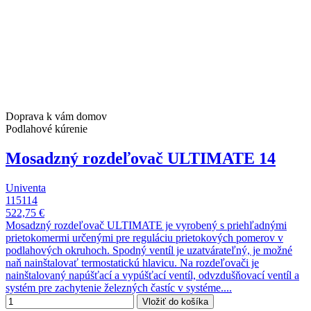
Doprava k vám domov
Podlahové kúrenie
Mosadzný rozdeľovač ULTIMATE 14
Univenta
115114
522,75 €
Mosadzný rozdeľovač ULTIMATE je vyrobený s priehľadnými
prietokomermi určenými pre reguláciu prietokových pomerov v
podlahových okruhoch. Spodný ventíl je uzatvárateľný, je možné
naň nainštalovať termostatickú hlavicu. Na rozdeľovači je
nainštalovaný napúšťací a vypúšťací ventíl, odvzdušňovací ventíl a
systém pre zachytenie železných častíc v systéme....
Vložiť do košíka