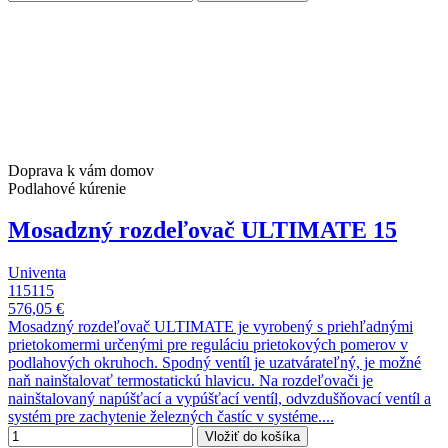
Doprava k vám domov
Podlahové kúrenie
Mosadzný rozdeľovač ULTIMATE 15
Univenta
115115
576,05 €
Mosadzný rozdeľovač ULTIMATE je vyrobený s priehľadnými
prietokomermi určenými pre reguláciu prietokových pomerov v
podlahových okruhoch. Spodný ventíl je uzatvárateľný, je možné
naň nainštalovať termostatickú hlavicu. Na rozdeľovači je
nainštalovaný napúšťací a vypúšťací ventíl, odvzdušňovací ventíl a
systém pre zachytenie železných častíc v systéme....
Vložiť do košíka