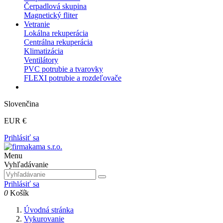
Čerpadlová skupina
Magnetický fliter
Vetranie
Lokálna rekuperácia
Centrálna rekuperácia
Klimatizácia
Ventilátory
PVC potrubie a tvarovky
FLEXI potrubie a rozdeľovače
Slovenčina
EUR €
Prihlásiť sa
Menu
Vyhľadávanie
Prihlásiť sa
0
Košík
Úvodná stránka
Vykurovanie