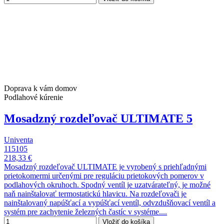
Doprava k vám domov
Podlahové kúrenie
Mosadzný rozdeľovač ULTIMATE 5
Univenta
115105
218,33 €
Mosadzný rozdeľovač ULTIMATE je vyrobený s priehľadnými
prietokomermi určenými pre reguláciu prietokových pomerov v
podlahových okruhoch. Spodný ventíl je uzatvárateľný, je možné
naň nainštalovať termostatickú hlavicu. Na rozdeľovači je
nainštalovaný napúšťací a vypúšťací ventíl, odvzdušňovací ventíl a
systém pre zachytenie železných častíc v systéme....
Vložiť do košíka