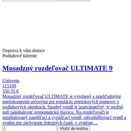
Doprava k vám domov
Podlahové kúrenie
Mosadzný rozdeľovač ULTIMATE 9
Univenta
115109
350,55 €
Mosadzný rozdeľovač ULTIMATE je vyrobený s priehľadnými
prietokomermi určenými pre reguláciu prietokových pomerov v
podlahových okruhoch. Spodný ventíl je uzatvárateľný, je možné
naň nainštalovať termostatickú hlavicu. Na rozdeľovači je
nainštalovaný napúšťací a vypúšťací ventíl, odvzdušňovací ventíl a
systém pre zachytenie železných častíc v systéme....
Vložiť do košíka