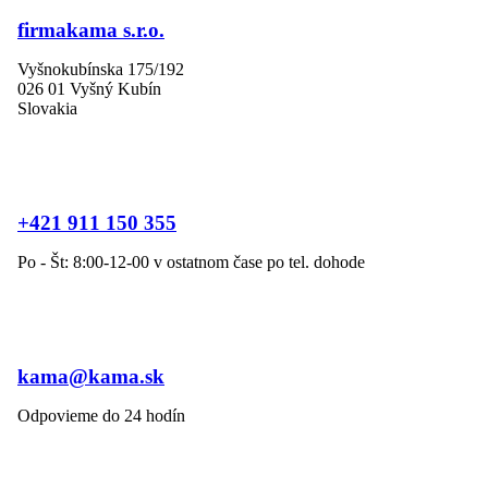
firmakama s.r.o.
Vyšnokubínska 175/192
026 01 Vyšný Kubín
Slovakia
+421 911 150 355
Po - Št: 8:00-12-00 v ostatnom čase po tel. dohode
kama@kama.sk
Odpovieme do 24 hodín