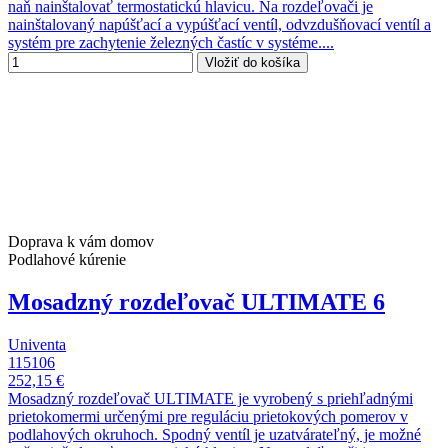
naň nainštalovať termostatickú hlavicu. Na rozdeľovači je
nainštalovaný napúšťací a vypúšťací ventíl, odvzdušňovací ventíl a
systém pre zachytenie železných častíc v systéme....
Vložiť do košíka
Doprava k vám domov
Podlahové kúrenie
Mosadzný rozdeľovač ULTIMATE 6
Univenta
115106
252,15 €
Mosadzný rozdeľovač ULTIMATE je vyrobený s priehľadnými
prietokomermi určenými pre reguláciu prietokových pomerov v
podlahových okruhoch. Spodný ventíl je uzatvárateľný, je možné