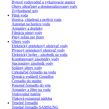
Bytové vodovodné a vykurovacie stanice
Ohrev ultračistej a demineralizovanej vody
Zvýhodnené sety
Pitná voda
Horúca, chladená a perlivá voda
Automat na horúcu vodu
Armatúry a doplnky
Filtrácia pitnej vody
Pitný režim pre firmy
Ohrev vody
Elektrický prietokový ohrievač vody
Plynový prietokový ohrievač vody
Elektrický bojler - zásobník na vodu
Kombinovaný zásobníky vody
Stacionárny zásobník vody
Solárny ohrev vody
Cirkulačné čerpadlo na vodu
Domáca vodáreň Grundfos
Čerpadlo do studne
Ponorné čerpadlo do vrtu
Armatúry a filtre na vodu
Vodovodné batérie
Tlaková expanzná nádoba
Tepelné čerpadlá
Tepelné čerpadlo SAMSUNG