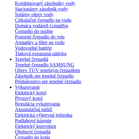
Kombinovaný zásobníky vody
Stacionárny zásobník vody
Solárny ohrev vody
Cirkulačné čerpadlo na vodu
Domáca vodáreň Grundfos
Čerpadlo do studne
Ponorné čerpadlo do vrtu
Armatúry a filtre na vodu
Vodovodné batérie
Tlaková expanzná nádoba
Tepelné čerpadlá
Tepelné čerpadlo SAMSUNG
Ohrev TUV tepelným čerpadlom
Zásobník pre tepelné čerpadlo
Príslušenstvo pre tepelné čerpadlo
Vykurovanie
Elektrický kotol
Plynový kotol
Regulácia vykurovania
Akumulačná nádrž
Elektrická výhrevná jednotka
Podlahové kúrenie
Elektrický konvektor
Obehové čerpadlá
Čerpadlo do kotla