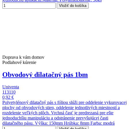
Vložiť do košíka
Doprava k vám domov
Podlahové kúrenie
Obvodový dilatačný pás 1bm
Univenta
113110
0,92 €
Polyetylénový dilatačný pás s fóliou slúži pre oddelenie vykurovacej
plochy od obvodových stien, oddelenie jednotlivých miestností a
rozdelenie veľkých plôch. Vrchná časť je predrezaná pre ešte
jednoduchšiu manipuláciu a odstránenie prevyšujúcej časti
dilatačného pásu. Výška: 150mm Hrúbka: 8mm Farba: modrá
Vložiť do košíka