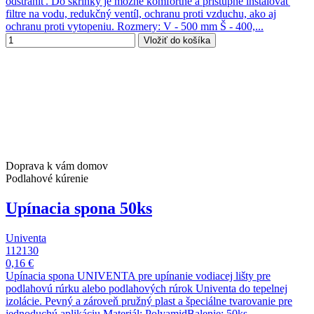
odstrániť. Do skrinky je možné komfortne a prístupne inštalovať
filtre na vodu, redukčný ventíl, ochranu proti vzduchu, ako aj
ochranu proti vytopeniu. Rozmery: V - 500 mm Š - 400,...
Vložiť do košíka
Doprava k vám domov
Podlahové kúrenie
Upínacia spona 50ks
Univenta
112130
0,16 €
Upínacia spona UNIVENTA pre upínanie vodiacej lišty pre
podlahovú rúrku alebo podlahových rúrok Univenta do tepelnej
izolácie. Pevný a zároveň pružný plast a špeciálne tvarovanie pre
jednoduchú aplikáciu.Materiál: PolyamidBalenie: 50ks