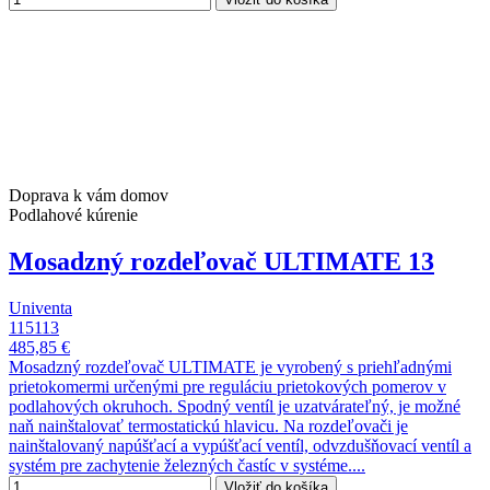
Doprava k vám domov
Podlahové kúrenie
Mosadzný rozdeľovač ULTIMATE 13
Univenta
115113
485,85 €
Mosadzný rozdeľovač ULTIMATE je vyrobený s priehľadnými
prietokomermi určenými pre reguláciu prietokových pomerov v
podlahových okruhoch. Spodný ventíl je uzatvárateľný, je možné
naň nainštalovať termostatickú hlavicu. Na rozdeľovači je
nainštalovaný napúšťací a vypúšťací ventíl, odvzdušňovací ventíl a
systém pre zachytenie železných častíc v systéme....
Vložiť do košíka