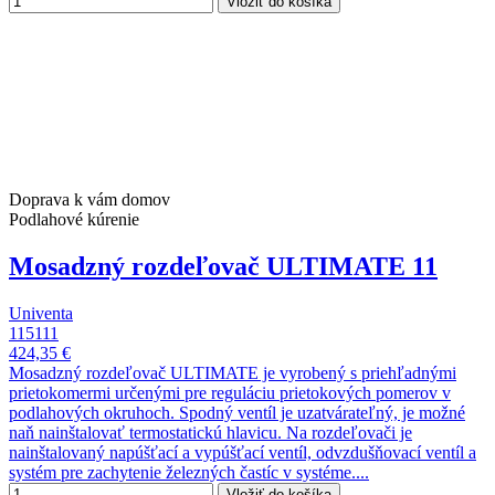
Vložiť do košíka
Doprava k vám domov
Podlahové kúrenie
Mosadzný rozdeľovač ULTIMATE 11
Univenta
115111
424,35 €
Mosadzný rozdeľovač ULTIMATE je vyrobený s priehľadnými
prietokomermi určenými pre reguláciu prietokových pomerov v
podlahových okruhoch. Spodný ventíl je uzatvárateľný, je možné
naň nainštalovať termostatickú hlavicu. Na rozdeľovači je
nainštalovaný napúšťací a vypúšťací ventíl, odvzdušňovací ventíl a
systém pre zachytenie železných častíc v systéme....
Vložiť do košíka