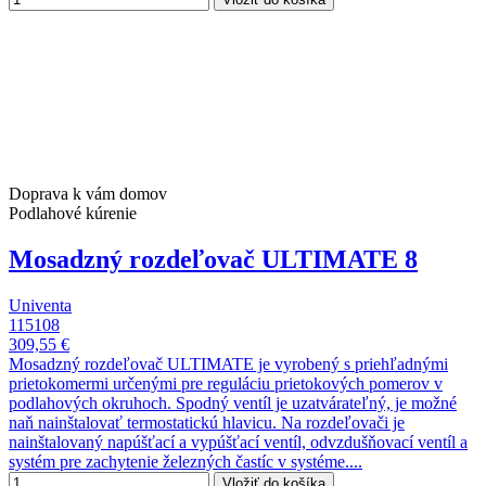
Doprava k vám domov
Podlahové kúrenie
Mosadzný rozdeľovač ULTIMATE 8
Univenta
115108
309,55 €
Mosadzný rozdeľovač ULTIMATE je vyrobený s priehľadnými
prietokomermi určenými pre reguláciu prietokových pomerov v
podlahových okruhoch. Spodný ventíl je uzatvárateľný, je možné
naň nainštalovať termostatickú hlavicu. Na rozdeľovači je
nainštalovaný napúšťací a vypúšťací ventíl, odvzdušňovací ventíl a
systém pre zachytenie železných častíc v systéme....
Vložiť do košíka