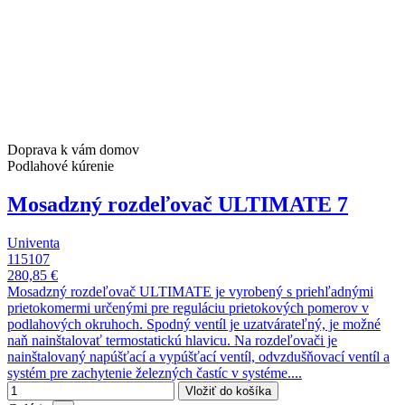
Doprava k vám domov
Podlahové kúrenie
Mosadzný rozdeľovač ULTIMATE 7
Univenta
115107
280,85 €
Mosadzný rozdeľovač ULTIMATE je vyrobený s priehľadnými
prietokomermi určenými pre reguláciu prietokových pomerov v
podlahových okruhoch. Spodný ventíl je uzatvárateľný, je možné
naň nainštalovať termostatickú hlavicu. Na rozdeľovači je
nainštalovaný napúšťací a vypúšťací ventíl, odvzdušňovací ventíl a
systém pre zachytenie železných častíc v systéme....
Vložiť do košíka