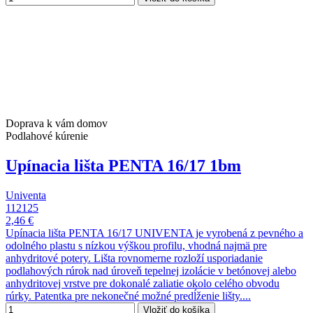
Doprava k vám domov
Podlahové kúrenie
Upínacia lišta PENTA 16/17 1bm
Univenta
112125
2,46 €
Upínacia lišta PENTA 16/17 UNIVENTA je vyrobená z pevného a
odolného plastu s nízkou výškou profilu, vhodná najmä pre
anhydritové potery. Lišta rovnomerne rozloží usporiadanie
podlahových rúrok nad úroveň tepelnej izolácie v betónovej alebo
anhydritovej vrstve pre dokonalé zaliatie okolo celého obvodu
rúrky. Patentka pre nekonečné možné predĺženie lišty....
Vložiť do košíka