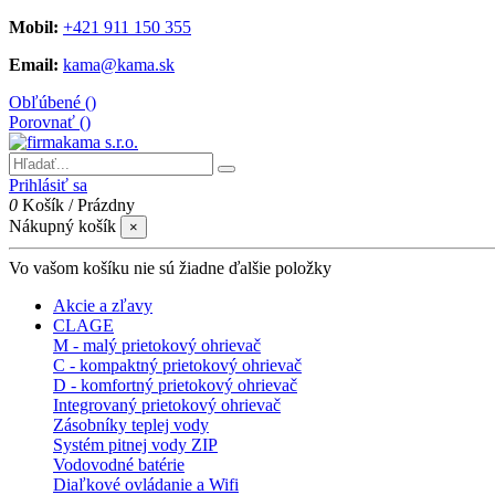
Mobil:
+421 911 150 355
Email:
kama@kama.sk
Obľúbené (
)
Porovnať (
)
Prihlásiť sa
0
Košík
/
Prázdny
Nákupný košík
×
Vo vašom košíku nie sú žiadne ďalšie položky
Akcie a zľavy
CLAGE
M - malý prietokový ohrievač
C - kompaktný prietokový ohrievač
D - komfortný prietokový ohrievač
Integrovaný prietokový ohrievač
Zásobníky teplej vody
Systém pitnej vody ZIP
Vodovodné batérie
Diaľkové ovládanie a Wifi