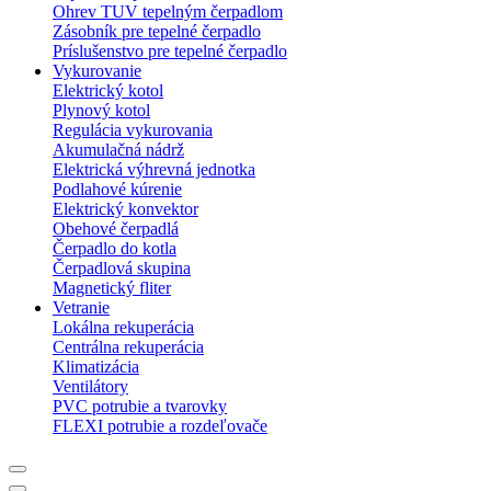
Ohrev TUV tepelným čerpadlom
Zásobník pre tepelné čerpadlo
Príslušenstvo pre tepelné čerpadlo
Vykurovanie
Elektrický kotol
Plynový kotol
Regulácia vykurovania
Akumulačná nádrž
Elektrická výhrevná jednotka
Podlahové kúrenie
Elektrický konvektor
Obehové čerpadlá
Čerpadlo do kotla
Čerpadlová skupina
Magnetický fliter
Vetranie
Lokálna rekuperácia
Centrálna rekuperácia
Klimatizácia
Ventilátory
PVC potrubie a tvarovky
FLEXI potrubie a rozdeľovače