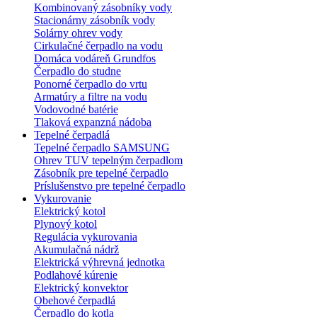
Kombinovaný zásobníky vody
Stacionárny zásobník vody
Solárny ohrev vody
Cirkulačné čerpadlo na vodu
Domáca vodáreň Grundfos
Čerpadlo do studne
Ponorné čerpadlo do vrtu
Armatúry a filtre na vodu
Vodovodné batérie
Tlaková expanzná nádoba
Tepelné čerpadlá
Tepelné čerpadlo SAMSUNG
Ohrev TUV tepelným čerpadlom
Zásobník pre tepelné čerpadlo
Príslušenstvo pre tepelné čerpadlo
Vykurovanie
Elektrický kotol
Plynový kotol
Regulácia vykurovania
Akumulačná nádrž
Elektrická výhrevná jednotka
Podlahové kúrenie
Elektrický konvektor
Obehové čerpadlá
Čerpadlo do kotla