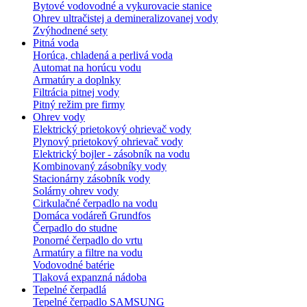
Bytové vodovodné a vykurovacie stanice
Ohrev ultračistej a demineralizovanej vody
Zvýhodnené sety
Pitná voda
Horúca, chladená a perlivá voda
Automat na horúcu vodu
Armatúry a doplnky
Filtrácia pitnej vody
Pitný režim pre firmy
Ohrev vody
Elektrický prietokový ohrievač vody
Plynový prietokový ohrievač vody
Elektrický bojler - zásobník na vodu
Kombinovaný zásobníky vody
Stacionárny zásobník vody
Solárny ohrev vody
Cirkulačné čerpadlo na vodu
Domáca vodáreň Grundfos
Čerpadlo do studne
Ponorné čerpadlo do vrtu
Armatúry a filtre na vodu
Vodovodné batérie
Tlaková expanzná nádoba
Tepelné čerpadlá
Tepelné čerpadlo SAMSUNG