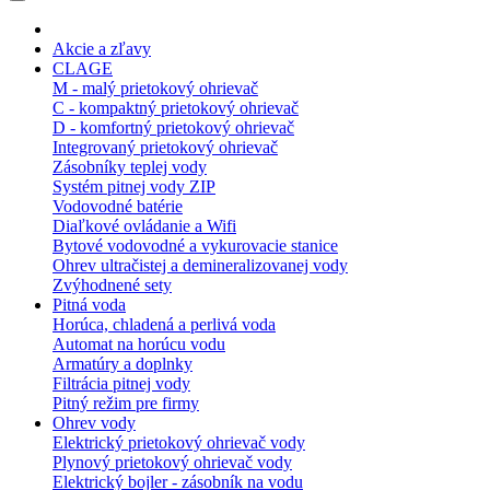
Akcie a zľavy
CLAGE
M - malý prietokový ohrievač
C - kompaktný prietokový ohrievač
D - komfortný prietokový ohrievač
Integrovaný prietokový ohrievač
Zásobníky teplej vody
Systém pitnej vody ZIP
Vodovodné batérie
Diaľkové ovládanie a Wifi
Bytové vodovodné a vykurovacie stanice
Ohrev ultračistej a demineralizovanej vody
Zvýhodnené sety
Pitná voda
Horúca, chladená a perlivá voda
Automat na horúcu vodu
Armatúry a doplnky
Filtrácia pitnej vody
Pitný režim pre firmy
Ohrev vody
Elektrický prietokový ohrievač vody
Plynový prietokový ohrievač vody
Elektrický bojler - zásobník na vodu