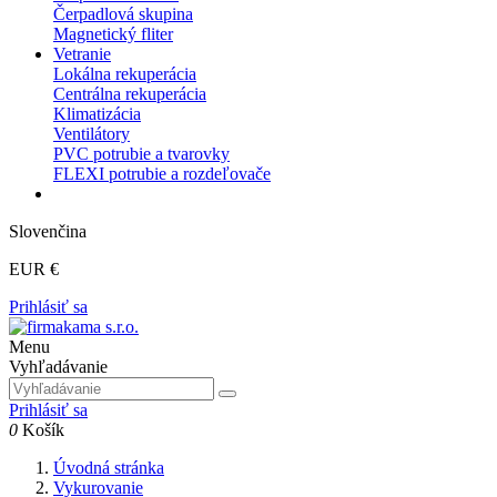
Čerpadlová skupina
Magnetický fliter
Vetranie
Lokálna rekuperácia
Centrálna rekuperácia
Klimatizácia
Ventilátory
PVC potrubie a tvarovky
FLEXI potrubie a rozdeľovače
Slovenčina
EUR €
Prihlásiť sa
Menu
Vyhľadávanie
Prihlásiť sa
0
Košík
Úvodná stránka
Vykurovanie