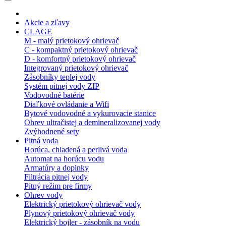
Akcie a zľavy
CLAGE
M - malý prietokový ohrievač
C - kompaktný prietokový ohrievač
D - komfortný prietokový ohrievač
Integrovaný prietokový ohrievač
Zásobníky teplej vody
Systém pitnej vody ZIP
Vodovodné batérie
Diaľkové ovládanie a Wifi
Bytové vodovodné a vykurovacie stanice
Ohrev ultračistej a demineralizovanej vody
Zvýhodnené sety
Pitná voda
Horúca, chladená a perlivá voda
Automat na horúcu vodu
Armatúry a doplnky
Filtrácia pitnej vody
Pitný režim pre firmy
Ohrev vody
Elektrický prietokový ohrievač vody
Plynový prietokový ohrievač vody
Elektrický bojler - zásobník na vodu