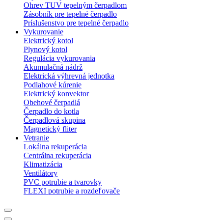
Ohrev TUV tepelným čerpadlom
Zásobník pre tepelné čerpadlo
Príslušenstvo pre tepelné čerpadlo
Vykurovanie
Elektrický kotol
Plynový kotol
Regulácia vykurovania
Akumulačná nádrž
Elektrická výhrevná jednotka
Podlahové kúrenie
Elektrický konvektor
Obehové čerpadlá
Čerpadlo do kotla
Čerpadlová skupina
Magnetický fliter
Vetranie
Lokálna rekuperácia
Centrálna rekuperácia
Klimatizácia
Ventilátory
PVC potrubie a tvarovky
FLEXI potrubie a rozdeľovače