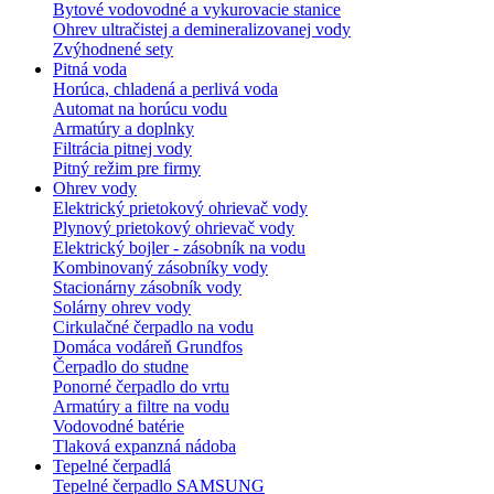
Bytové vodovodné a vykurovacie stanice
Ohrev ultračistej a demineralizovanej vody
Zvýhodnené sety
Pitná voda
Horúca, chladená a perlivá voda
Automat na horúcu vodu
Armatúry a doplnky
Filtrácia pitnej vody
Pitný režim pre firmy
Ohrev vody
Elektrický prietokový ohrievač vody
Plynový prietokový ohrievač vody
Elektrický bojler - zásobník na vodu
Kombinovaný zásobníky vody
Stacionárny zásobník vody
Solárny ohrev vody
Cirkulačné čerpadlo na vodu
Domáca vodáreň Grundfos
Čerpadlo do studne
Ponorné čerpadlo do vrtu
Armatúry a filtre na vodu
Vodovodné batérie
Tlaková expanzná nádoba
Tepelné čerpadlá
Tepelné čerpadlo SAMSUNG