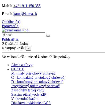
Mobil:
+421 911 150 355
Email:
kama@kama.sk
Obľúbené (
)
Porovnať (
)
Prihlásiť sa
0
Košík
/
Prázdny
Nákupný košík
×
Vo vašom košíku nie sú žiadne ďalšie položky
Akcie a zľavy
CLAGE
M - malý prietokový ohrievač
C - kompaktný prietokový ohrievač
D - komfortný prietokový ohrievač
Integrovaný prietokový ohrievač
Zásobníky teplej vody
Systém pitnej vody ZIP
Vodovodné batérie
Diaľkové ovládanie a Wifi