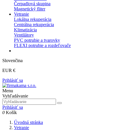
Čerpadlová skupina
Magnetický fliter
Vetranie
Lokálna rekuperácia
Centrálna rekuperácia
Klimatizácia
Ventilátory
PVC potrubie a tvarovky
FLEXI potrubie a rozdeľovače
Slovenčina
EUR €
Prihlásiť sa
Menu
Vyhľadávanie
Prihlásiť sa
0
Košík
Úvodná stránka
Vetranie