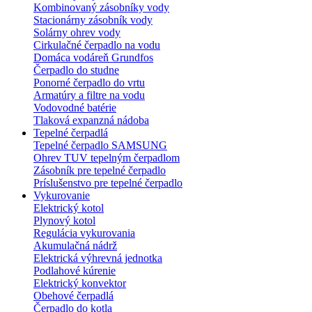
Kombinovaný zásobníky vody
Stacionárny zásobník vody
Solárny ohrev vody
Cirkulačné čerpadlo na vodu
Domáca vodáreň Grundfos
Čerpadlo do studne
Ponorné čerpadlo do vrtu
Armatúry a filtre na vodu
Vodovodné batérie
Tlaková expanzná nádoba
Tepelné čerpadlá
Tepelné čerpadlo SAMSUNG
Ohrev TUV tepelným čerpadlom
Zásobník pre tepelné čerpadlo
Príslušenstvo pre tepelné čerpadlo
Vykurovanie
Elektrický kotol
Plynový kotol
Regulácia vykurovania
Akumulačná nádrž
Elektrická výhrevná jednotka
Podlahové kúrenie
Elektrický konvektor
Obehové čerpadlá
Čerpadlo do kotla