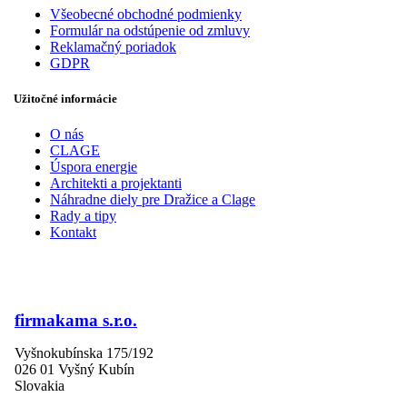
Všeobecné obchodné podmienky
Formulár na odstúpenie od zmluvy
Reklamačný poriadok
GDPR
Užitočné informácie
O nás
CLAGE
Úspora energie
Architekti a projektanti
Náhradne diely pre Dražice a Clage
Rady a tipy
Kontakt
firmakama s.r.o.
Vyšnokubínska 175/192
026 01 Vyšný Kubín
Slovakia