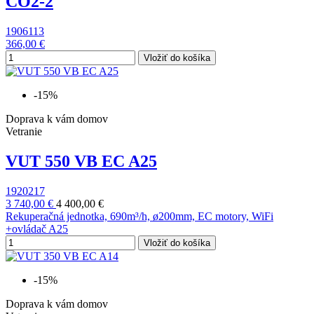
CO2-2
1906113
366,00 €
Vložiť do košíka
-15%
Doprava k vám domov
Vetranie
VUT 550 VB EC A25
1920217
3 740,00 €
4 400,00 €
Rekuperačná jednotka, 690m³/h, ø200mm, EC motory, WiFi
+ovládač A25
Vložiť do košíka
-15%
Doprava k vám domov