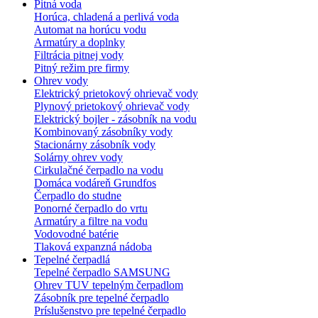
Pitná voda
Horúca, chladená a perlivá voda
Automat na horúcu vodu
Armatúry a doplnky
Filtrácia pitnej vody
Pitný režim pre firmy
Ohrev vody
Elektrický prietokový ohrievač vody
Plynový prietokový ohrievač vody
Elektrický bojler - zásobník na vodu
Kombinovaný zásobníky vody
Stacionárny zásobník vody
Solárny ohrev vody
Cirkulačné čerpadlo na vodu
Domáca vodáreň Grundfos
Čerpadlo do studne
Ponorné čerpadlo do vrtu
Armatúry a filtre na vodu
Vodovodné batérie
Tlaková expanzná nádoba
Tepelné čerpadlá
Tepelné čerpadlo SAMSUNG
Ohrev TUV tepelným čerpadlom
Zásobník pre tepelné čerpadlo
Príslušenstvo pre tepelné čerpadlo