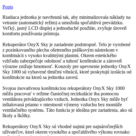
Popis
Riadiaca jednotka je navrhnutá tak, aby minimalizovala náklady na
vetranie (automatický režim) a umožnila spoľahlivú prevádzku.
Veľký, jasný LCD displej a jednoduché použitie, zvyšuje úroveň
komfortu používania prístroja.
Rekuperátor OnyX Sky je zariadenie podstropné. Telo je vyrobené
z pozinkovaného plechu ošetreného práškovým nástrekom v
kombinácii s vysoko kvalitnými plastmi. Okrem estetického
vzhľadu zabezpečuje odolnosť a tuhosť konštrukcie a zároveň
výrazne znižuje hmotnosť. Konzoly pre upevnenie jednotky OnyX
Sky 1000 sú vybavené tlmičmi vibrácií, ktoré poskytujú izoláciu od
konštrukcie na ktorú sa jednotka zavesí.
Svojou inovatívnou konštrukciou rekuperátory OnyX Sky 1000
môžu pracovať v režime čiastočnej recirkulácie iba pomocou
ventilátora privádzajúceho vzduch. Jednotka Onyx Sky môže byť
inštalovaná priamo v miestnosti výmeny vzduchu bez montáže
ventilačného systému. Táto funkcia je ideálna pre zariadenia, ako sú
školy a škôlky.
Rekuperátory OnyX Sky sú vhodné najmä pre najnáročnejších
užívateľov, ktorí okrem vysokého a spoľahlivého výkonu rovnako