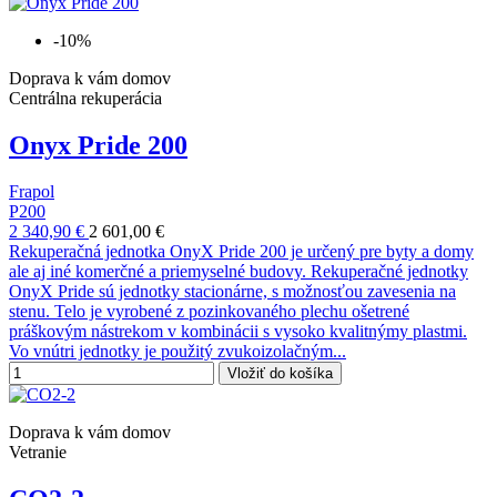
-10%
Doprava k vám domov
Centrálna rekuperácia
Onyx Pride 200
Frapol
P200
2 340,90 €
2 601,00 €
Rekuperačná jednotka OnyX Pride 200 je určený pre byty a domy
ale aj iné komerčné a priemyselné budovy. Rekuperačné jednotky
OnyX Pride sú jednotky stacionárne, s možnosťou zavesenia na
stenu. Telo je vyrobené z pozinkovaného plechu ošetrené
práškovým nástrekom v kombinácii s vysoko kvalitnýmy plastmi.
Vo vnútri jednotky je použitý zvukoizolačným...
Vložiť do košíka
Doprava k vám domov
Vetranie