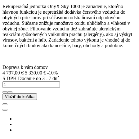
Rekuperačná jednotka OnyX Sky 1000 je zariadenie, ktorého
hlavnou funkciou je nepretržitá dodávka čerstvého vzduchu do
obytných priestorov pri súčasnom odstraňovaní odpadového
vzduchu. Súčasne znížuje množstvo oxidu uhličitého a vlhkosti v
obytnej zóne. Filtrovanie vzduchu tiež zabraňuje alergickým
reakciám spôsobených vniknutím prachu (alergény), ako aj výskyt
vírusov, baktérií a húb. Zariadenie tohoto výkonu je vhodné aj do
komerčných budov ako kancelárie, bary, obchody a podobne.
Doprava k vám domov
4 797,00 €
5 330,00 €
-10%
S DPH
Dodanie do 3 - 7 dní
Vložiť do košíka