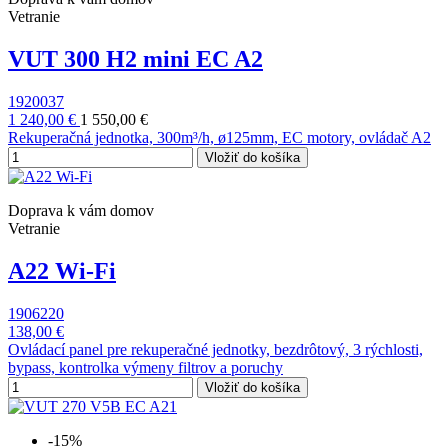
Vetranie
VUT 300 H2 mini EC A2
1920037
1 240,00 €
1 550,00 €
Rekuperačná jednotka, 300m³/h, ø125mm, EC motory, ovládač A2
Vložiť do košíka
Doprava k vám domov
Vetranie
A22 Wi-Fi
1906220
138,00 €
Ovládací panel pre rekuperačné jednotky, bezdrôtový, 3 rýchlosti,
bypass, kontrolka výmeny filtrov a poruchy
Vložiť do košíka
-15%