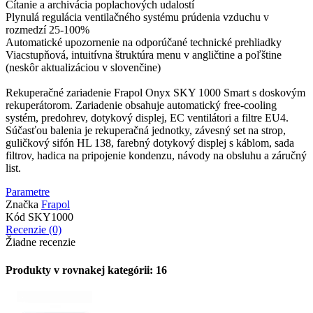
Čítanie a archivácia poplachových udalostí
Plynulá regulácia ventilačného systému prúdenia vzduchu v
rozmedzí 25-100%
Automatické upozornenie na odporúčané technické prehliadky
Viacstupňová, intuitívna štruktúra menu v angličtine a poľštine
(neskôr aktualizáciou v slovenčine)
Rekuperačné zariadenie Frapol Onyx SKY 1000 Smart s doskovým
rekuperátorom. Zariadenie obsahuje automatický free-cooling
systém, predohrev, dotykový displej, EC ventilátori a filtre EU4.
Súčasťou balenia je rekuperačná jednotky, závesný set na strop,
guličkový sifón HL 138, farebný dotykový displej s káblom, sada
filtrov, hadica na pripojenie kondenzu, návody na obsluhu a záručný
list.
Parametre
Značka
Frapol
Kód
SKY1000
Recenzie (0)
Žiadne recenzie
Produkty v rovnakej kategórii: 16