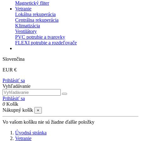
Magnetický fliter
Vetranie
Lokálna rekuperácia
Centrálna rekuperácia
Klimatizácia
Ventilátory
PVC potrubie a tvarovky
FLEXI potrubie a rozdeľovače
Slovenčina
EUR €
Prihlásiť sa
Vyhľadávanie
Prihlásiť sa
0
Košík
Nákupný košík
×
Vo vašom košíku nie sú žiadne ďalšie položky
Úvodná stránka
Vetranie