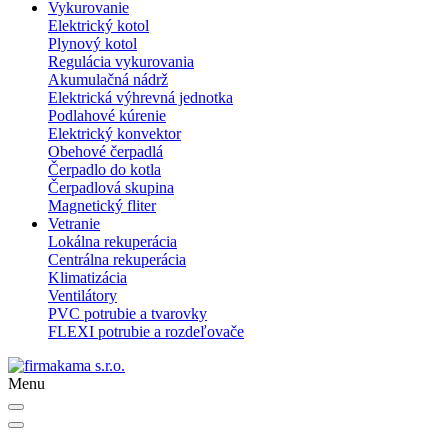
Vykurovanie
Elektrický kotol
Plynový kotol
Regulácia vykurovania
Akumulačná nádrž
Elektrická výhrevná jednotka
Podlahové kúrenie
Elektrický konvektor
Obehové čerpadlá
Čerpadlo do kotla
Čerpadlová skupina
Magnetický fliter
Vetranie
Lokálna rekuperácia
Centrálna rekuperácia
Klimatizácia
Ventilátory
PVC potrubie a tvarovky
FLEXI potrubie a rozdeľovače
Menu