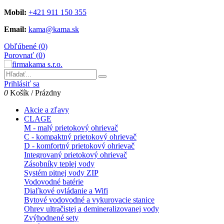
Mobil:
+421 911 150 355
Email:
kama@kama.sk
Obľúbené (
0
)
Porovnať (
0
)
Prihlásiť sa
0
Košík
/
Prázdny
Akcie a zľavy
CLAGE
M - malý prietokový ohrievač
C - kompaktný prietokový ohrievač
D - komfortný prietokový ohrievač
Integrovaný prietokový ohrievač
Zásobníky teplej vody
Systém pitnej vody ZIP
Vodovodné batérie
Diaľkové ovládanie a Wifi
Bytové vodovodné a vykurovacie stanice
Ohrev ultračistej a demineralizovanej vody
Zvýhodnené sety