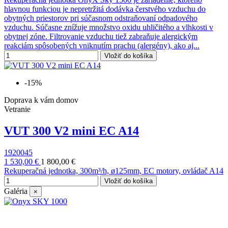
hlavnou funkciou je nepretržitá dodávka čerstvého vzduchu do
obytných priestorov pri súčasnom odstraňovaní odpadového
vzduchu. Súčasne znížuje množstvo oxidu uhličitého a vlhkosti v
obytnej zóne. Filtrovanie vzduchu tiež zabraňuje alergickým
reakciám spôsobených vniknutím prachu (alergény), ako aj...
Vložiť do košíka
-15%
Doprava k vám domov
Vetranie
VUT 300 V2 mini EC A14
1920045
1 530,00 €
1 800,00 €
Rekuperačná jednotka, 300m³/h, ø125mm, EC motory, ovládač A14
Vložiť do košíka
Galéria
×