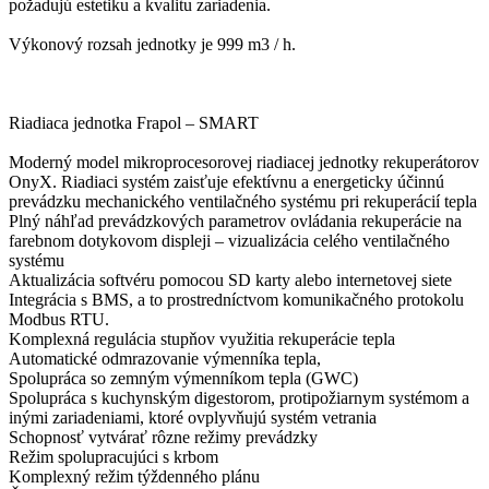
požadujú estetiku a kvalitu zariadenia.
Výkonový rozsah jednotky je 999 m3 / h.
Riadiaca jednotka Frapol – SMART
Moderný model mikroprocesorovej riadiacej jednotky rekuperátorov
OnyX. Riadiaci systém zaisťuje efektívnu a energeticky účinnú
prevádzku mechanického ventilačného systému pri rekuperácií tepla
Plný náhľad prevádzkových parametrov ovládania rekuperácie na
farebnom dotykovom displeji – vizualizácia celého ventilačného
systému
Aktualizácia softvéru pomocou SD karty alebo internetovej siete
Integrácia s BMS, a to prostredníctvom komunikačného protokolu
Modbus RTU.
Komplexná regulácia stupňov využitia rekuperácie tepla
Automatické odmrazovanie výmenníka tepla,
Spolupráca so zemným výmenníkom tepla (GWC)
Spolupráca s kuchynským digestorom, protipožiarnym systémom a
inými zariadeniami, ktoré ovplyvňujú systém vetrania
Schopnosť vytvárať rôzne režimy prevádzky
Režim spolupracujúci s krbom
Komplexný režim týždenného plánu