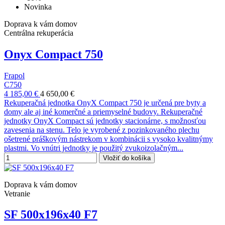
Novinka
Doprava k vám domov
Centrálna rekuperácia
Onyx Compact 750
Frapol
C750
4 185,00 €
4 650,00 €
Rekuperačná jednotka OnyX Compact 750 je určená pre byty a
domy ale aj iné komerčné a priemyselné budovy. Rekuperačné
jednotky OnyX Compact sú jednotky stacionárne, s možnosťou
zavesenia na stenu. Telo je vyrobené z pozinkovaného plechu
ošetrené práškovým nástrekom v kombinácii s vysoko kvalitnýmy
plastmi. Vo vnútri jednotky je použitý zvukoizolačným...
Vložiť do košíka
Doprava k vám domov
Vetranie
SF 500x196x40 F7