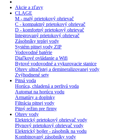
Akcie a zľavy
CLAGE
M - malý prietokový ohrievač
C - kompaktný prietokový ohrievač
D - komfortný prietokový ohrievač
Integrovaný prietokový ohrievač
Zásobníky teplej vody
Systém pitnej vody ZIP
Vodovodné batérie
Diaľkové ovládanie a Wifi
Bytové vodovodné a vykurovacie stanice
Ohrev ultračistej a demineralizovanej vody
Zvýhodnené sety
Pitná voda
Horúca, chladená a perlivá voda
Automat na horúcu vodu
Armatúry a doplnky
Filtrácia pitnej vody
Pitný režim pre firmy
Ohrev vody
Elektrický prietokový ohrievač vody
Plynový prietokový ohrievač vody
Elektrický bojler - zásobník na vodu
Kombinovaný zásobníky vody