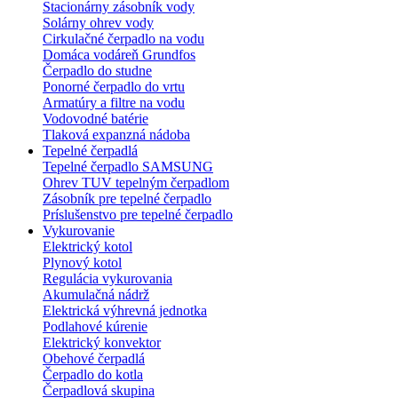
Stacionárny zásobník vody
Solárny ohrev vody
Cirkulačné čerpadlo na vodu
Domáca vodáreň Grundfos
Čerpadlo do studne
Ponorné čerpadlo do vrtu
Armatúry a filtre na vodu
Vodovodné batérie
Tlaková expanzná nádoba
Tepelné čerpadlá
Tepelné čerpadlo SAMSUNG
Ohrev TUV tepelným čerpadlom
Zásobník pre tepelné čerpadlo
Príslušenstvo pre tepelné čerpadlo
Vykurovanie
Elektrický kotol
Plynový kotol
Regulácia vykurovania
Akumulačná nádrž
Elektrická výhrevná jednotka
Podlahové kúrenie
Elektrický konvektor
Obehové čerpadlá
Čerpadlo do kotla
Čerpadlová skupina