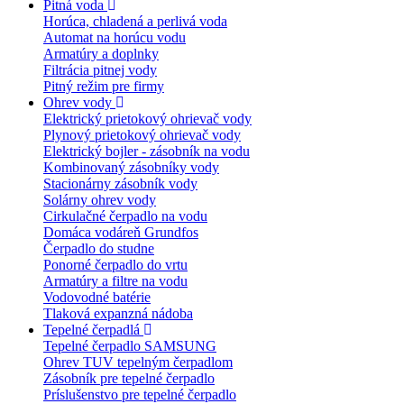
Pitná voda
Horúca, chladená a perlivá voda
Automat na horúcu vodu
Armatúry a doplnky
Filtrácia pitnej vody
Pitný režim pre firmy
Ohrev vody
Elektrický prietokový ohrievač vody
Plynový prietokový ohrievač vody
Elektrický bojler - zásobník na vodu
Kombinovaný zásobníky vody
Stacionárny zásobník vody
Solárny ohrev vody
Cirkulačné čerpadlo na vodu
Domáca vodáreň Grundfos
Čerpadlo do studne
Ponorné čerpadlo do vrtu
Armatúry a filtre na vodu
Vodovodné batérie
Tlaková expanzná nádoba
Tepelné čerpadlá
Tepelné čerpadlo SAMSUNG
Ohrev TUV tepelným čerpadlom
Zásobník pre tepelné čerpadlo
Príslušenstvo pre tepelné čerpadlo