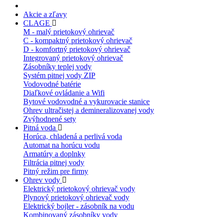
Akcie a zľavy
CLAGE
M - malý prietokový ohrievač
C - kompaktný prietokový ohrievač
D - komfortný prietokový ohrievač
Integrovaný prietokový ohrievač
Zásobníky teplej vody
Systém pitnej vody ZIP
Vodovodné batérie
Diaľkové ovládanie a Wifi
Bytové vodovodné a vykurovacie stanice
Ohrev ultračistej a demineralizovanej vody
Zvýhodnené sety
Pitná voda
Horúca, chladená a perlivá voda
Automat na horúcu vodu
Armatúry a doplnky
Filtrácia pitnej vody
Pitný režim pre firmy
Ohrev vody
Elektrický prietokový ohrievač vody
Plynový prietokový ohrievač vody
Elektrický bojler - zásobník na vodu
Kombinovaný zásobníky vody