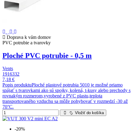
Doprava k vám domov
PVC potrubie a tvarovky
Ploché PVC potrubie - 0,5 m
Vents
1916332
7,18 €
Popis produktuPloché plastové potrubia 5010 je možné priamo
spájať s tvarovkami ako sú spojky, kolená, t-kusy alebo prechody s
rovnakým rozmerom,vyrobené z PVC plastu,teplota
transportovaného vzduchu sa môže pohybovať v rozmedzí -30 až
70°C.
Vložiť do košíka
-20%