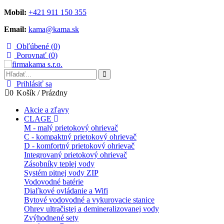
Mobil:
+421 911 150 355
Email:
kama@kama.sk
Obľúbené (
0
)
Porovnať (
0
)
Prihlásiť sa
0
Košík
/
Prázdny
Akcie a zľavy
CLAGE
M - malý prietokový ohrievač
C - kompaktný prietokový ohrievač
D - komfortný prietokový ohrievač
Integrovaný prietokový ohrievač
Zásobníky teplej vody
Systém pitnej vody ZIP
Vodovodné batérie
Diaľkové ovládanie a Wifi
Bytové vodovodné a vykurovacie stanice
Ohrev ultračistej a demineralizovanej vody
Zvýhodnené sety