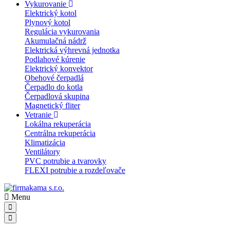
Vykurovanie
Elektrický kotol
Plynový kotol
Regulácia vykurovania
Akumulačná nádrž
Elektrická výhrevná jednotka
Podlahové kúrenie
Elektrický konvektor
Obehové čerpadlá
Čerpadlo do kotla
Čerpadlová skupina
Magnetický fliter
Vetranie
Lokálna rekuperácia
Centrálna rekuperácia
Klimatizácia
Ventilátory
PVC potrubie a tvarovky
FLEXI potrubie a rozdeľovače
Menu