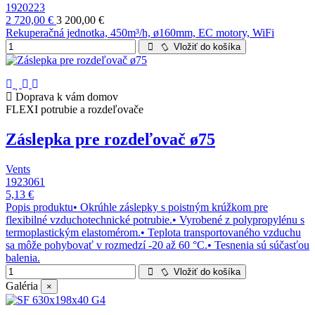
1920223
2 720,00 €
3 200,00 €
Rekuperačná jednotka, 450m³/h, ø160mm, EC motory, WiFi
Vložiť do košíka
Doprava k vám domov
FLEXI potrubie a rozdeľovače
Záslepka pre rozdeľovač ø75
Vents
1923061
5,13 €
Popis produktu• Okrúhle záslepky s poistným krúžkom pre
flexibilné vzduchotechnické potrubie.• Vyrobené z polypropylénu s
termoplastickým elastomérom.• Teplota transportovaného vzduchu
sa môže pohybovať v rozmedzí -20 až 60 °C.• Tesnenia sú súčasťou
balenia.
Vložiť do košíka
Galéria
×