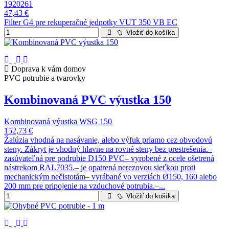
1920261
47,43 €
Filter G4 pre rekuperačné jednotky VUT 350 VB EC
Vložiť do košíka
Doprava k vám domov
PVC potrubie a tvarovky
Kombinovaná PVC výustka 150
Kombinovaná výustka WSG 150
152,73 €
Žalúzia vhodná na nasávanie, alebo výfuk priamo cez obvodovú
steny. Zákryt je vhodný hlavne na rovné steny bez prestrešenia.–
zasúvateľná pre podrubie D150 PVC– vyrobené z ocele ošetrená
nástrekom RAL7035.– je opatrená nerezovou sieťkou proti
mechanickým nečistotám– vyrábané vo verziách Ø150, 160 alebo
200 mm pre pripojenie na vzduchové potrubia.–...
Vložiť do košíka