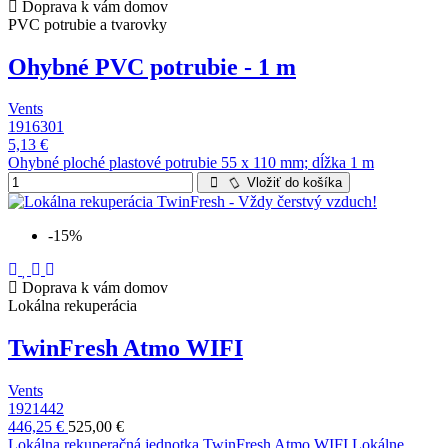
Doprava k vám domov
PVC potrubie a tvarovky
Ohybné PVC potrubie - 1 m
Vents
1916301
5,13 €
Ohybné ploché plastové potrubie 55 x 110 mm; dĺžka 1 m
Vložiť do košíka
-15%
Doprava k vám domov
Lokálna rekuperácia
TwinFresh Atmo WIFI
Vents
1921442
446,25 €
525,00 €
Lokálna rekuperačná jednotka TwinFresh Atmo WIFI Lokálne