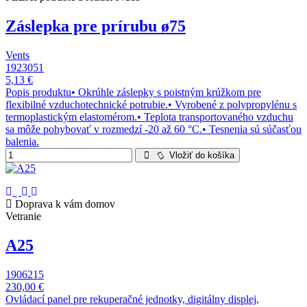
Záslepka pre prírubu ø75
Vents
1923051
5,13 €
Popis produktu• Okrúhle záslepky s poistným krúžkom pre
flexibilné vzduchotechnické potrubie.• Vyrobené z polypropylénu s
termoplastickým elastomérom.• Teplota transportovaného vzduchu
sa môže pohybovať v rozmedzí -20 až 60 °C.• Tesnenia sú súčasťou
balenia.
Vložiť do košíka
Doprava k vám domov
Vetranie
A25
1906215
230,00 €
Ovládací panel pre rekuperačné jednotky, digitálny displej,