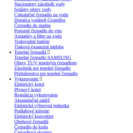
Stacionárny zásobník vody
Solárny ohrev vody
Cirkulačné čerpadlo na vodu
Domáca vodáreň Grundfos
Čerpadlo do studne
Ponorné čerpadlo do vrtu
Armatúry a filtre na vodu
Vodovodné batérie
Tlaková expanzná nádoba
Tepelné čerpadlá
Tepelné čerpadlo SAMSUNG
Ohrev TUV tepelným čerpadlom
Zásobník pre tepelné čerpadlo
Príslušenstvo pre tepelné čerpadlo
Vykurovanie
Elektrický kotol
Plynový kotol
Regulácia vykurovania
Akumulačná nádrž
Elektrická výhrevná jednotka
Podlahové kúrenie
Elektrický konvektor
Obehové čerpadlá
Čerpadlo do kotla
Čerpadlová skupina