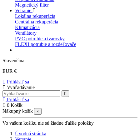
Magnetický fliter
Vetranie
Lokálna rekuperácia
Centrálna rekuperácia
Klimatizácia
Ventilátory
PVC potrubie a tvarovky
FLEXI potrubie a rozdeľovače
Slovenčina
EUR €
Prihlásiť sa
Vyhľadávanie
Prihlásiť sa
0
Košík
Nákupný košík
×
Vo vašom košíku nie sú žiadne ďalšie položky
Úvodná stránka
Vetranie