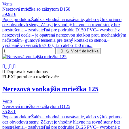
Vents
Nerezová mriežka so zákrytom D150
39,98 €
Popis produktu:Žalúzia vhodná na nasávanie, alebo výfuk priamo
cez obvodovú steny. Zákryt je vhodný hlavne na rovné steny bez
prestrešenia.– zasúvateľná pre podrubie D150 PVC– vyrobené z
nerezovej ocele.– je opatrená nerezovou sieťkou proti mechanickým
nečistotám– gumové tesnenia pre tesný kontakt so stenou.–
vyrábané vo verziách Ø100, 125 alebo 150 mm...
Vložiť do košíka
Doprava k vám domov
FLEXI potrubie a rozdeľovače
Nerezová vonkajšia mriežka 125
Vents
Nerezová mriežka so zákrytom D125
35,88 €
Popis produktu:Žalúzia vhodná na nasávanie, alebo výfuk priamo
cez obvodovú steny. Zákryt je vhodný hlavne na rovné steny bez
prestrešenia.– zasúvateľná pre podrubie D125 PVC– vyrobené z