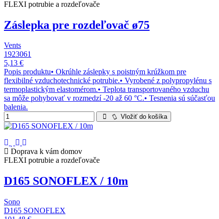
FLEXI potrubie a rozdeľovače
Záslepka pre rozdeľovač ø75
Vents
1923061
5,13 €
Popis produktu• Okrúhle záslepky s poistným krúžkom pre
flexibilné vzduchotechnické potrubie.• Vyrobené z polypropylénu s
termoplastickým elastomérom.• Teplota transportovaného vzduchu
sa môže pohybovať v rozmedzí -20 až 60 °C.• Tesnenia sú súčasťou
balenia.
Vložiť do košíka
Doprava k vám domov
FLEXI potrubie a rozdeľovače
D165 SONOFLEX / 10m
Sono
D165 SONOFLEX