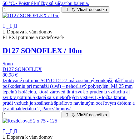
60 °C.• Poistné krúžky sú súčasťou balenia.
Vložiť do košíka
Doprava k vám domov
FLEXI potrubie a rozdeľovače
D127 SONOFLEX / 10m
Sono
D127 SONOFLEX
80,98 €
Izolované potrubie SONO D127 má zosilnený vonkajší plášť proti
poškodeniu pri montáži (sivá) – nehorľavý polyetylén. Má 25 mm
tepelnú izoláciou, ktorá zároveň tlmí zvuk z prúdenia vzduchu aj
zvuk v potrubí.Skladá sa z niekoľkých vrstiev:1,Vložka ktorou
prúdi vzduch je zosilnená špirálovo navinutým oceľovým drôtom a
je antibakteriálna.2, Parozábranová...
Vložiť do košíka
Doprava k vám domov