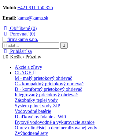
Mobil:
+421 911 150 355
Email:
kama@kama.sk
Obľúbené (
0
)
Porovnať (
0
)
Prihlásiť sa
0
Košík
/
Prázdny
Akcie a zľavy
CLAGE
M - malý prietokový ohrievač
C - kompaktný prietokový ohrievač
D - komfortný prietokový ohrievač
Integrovaný prietokový ohrievač
Zásobníky teplej vody
Systém pitnej vody ZIP
Vodovodné batérie
Diaľkové ovládanie a Wifi
Bytové vodovodné a vykurovacie stanice
Ohrev ultračistej a demineralizovanej vody
Zvýhodnené sety