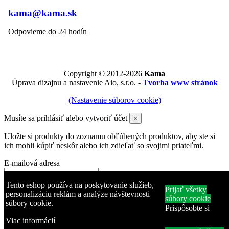
kama@kama.sk
Odpovieme do 24 hodín
Copyright © 2012-2026
Kama
Úprava dizajnu a nastavenie Aio, s.r.o. -
Tvorba www stránok
(Nastavenie súborov cookie)
Musíte sa prihlásiť alebo vytvoriť účet
×
Uložte si produkty do zoznamu obľúbených produktov, aby ste si
ich mohli kúpiť neskôr alebo ich zdieľať so svojimi priateľmi.
E-mailová adresa
Heslo
Tento eshop používa na poskytovanie služieb,
Prijať všetky
personalizáciu reklám a analýze návštevnosti
súbory cookie
Zabudli ste heslo?
súbory cookie.
Prispôsobte si
Prihlásiť sa
Viac informácií