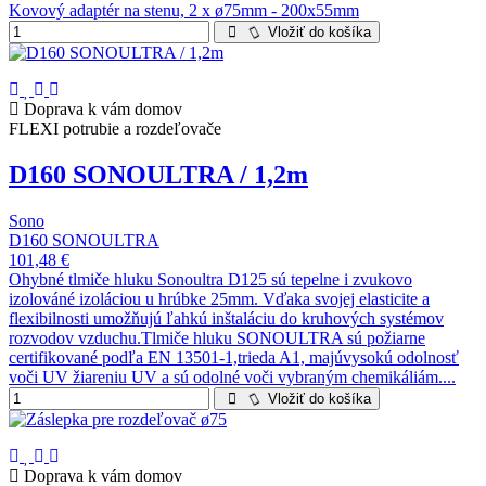
Kovový adaptér na stenu, 2 x ø75mm - 200x55mm
Vložiť do košíka
Doprava k vám domov
FLEXI potrubie a rozdeľovače
D160 SONOULTRA / 1,2m
Sono
D160 SONOULTRA
101,48 €
Ohybné tlmiče hluku Sonoultra D125 sú tepelne i zvukovo
izolováné izoláciou u hrúbke 25mm. Vďaka svojej elasticite a
flexibilnosti umožňujú ľahkú inštaláciu do kruhových systémov
rozvodov vzduchu.Tlmiče hluku SONOULTRA sú požiarne
certifikované podľa EN 13501-1,trieda A1, majúvysokú odolnosť
voči UV žiareniu UV a sú odolné voči vybraným chemikáliám....
Vložiť do košíka
Doprava k vám domov