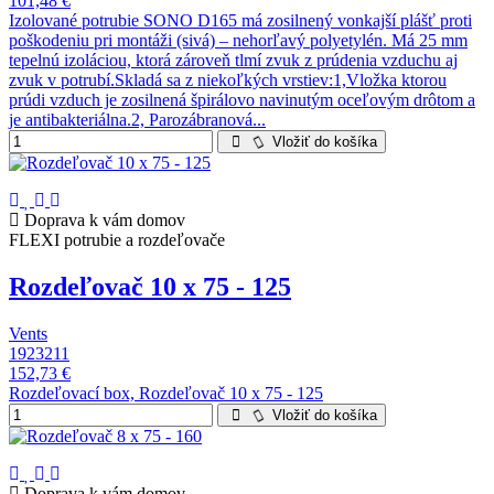
101,48 €
Izolované potrubie SONO D165 má zosilnený vonkajší plášť proti
poškodeniu pri montáži (sivá) – nehorľavý polyetylén. Má 25 mm
tepelnú izoláciou, ktorá zároveň tlmí zvuk z prúdenia vzduchu aj
zvuk v potrubí.Skladá sa z niekoľkých vrstiev:1,Vložka ktorou
prúdi vzduch je zosilnená špirálovo navinutým oceľovým drôtom a
je antibakteriálna.2, Parozábranová...
Vložiť do košíka
Doprava k vám domov
FLEXI potrubie a rozdeľovače
Rozdeľovač 10 x 75 - 125
Vents
1923211
152,73 €
Rozdeľovací box, Rozdeľovač 10 x 75 - 125
Vložiť do košíka
Doprava k vám domov