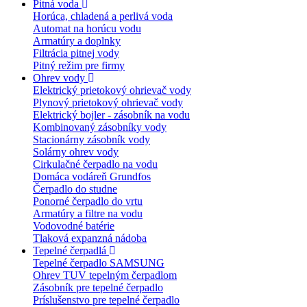
Pitná voda
Horúca, chladená a perlivá voda
Automat na horúcu vodu
Armatúry a doplnky
Filtrácia pitnej vody
Pitný režim pre firmy
Ohrev vody
Elektrický prietokový ohrievač vody
Plynový prietokový ohrievač vody
Elektrický bojler - zásobník na vodu
Kombinovaný zásobníky vody
Stacionárny zásobník vody
Solárny ohrev vody
Cirkulačné čerpadlo na vodu
Domáca vodáreň Grundfos
Čerpadlo do studne
Ponorné čerpadlo do vrtu
Armatúry a filtre na vodu
Vodovodné batérie
Tlaková expanzná nádoba
Tepelné čerpadlá
Tepelné čerpadlo SAMSUNG
Ohrev TUV tepelným čerpadlom
Zásobník pre tepelné čerpadlo
Príslušenstvo pre tepelné čerpadlo