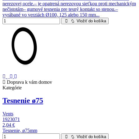
nerezovej ocele.– je opatrená nerezovou sieťkou proti mechanickým
nečistotám– gumové tesnenia pre tesný kontakt so stenou.–
vyrábané vo verziách Ø100, 125 alebo 150 mm...
Vložiť do košíka
Doprava k vám domov
Kategórie
Tesnenie ø75
Vents
1923071
2,04 €
Tesnenie, ø75mm
Vložiť do košíka