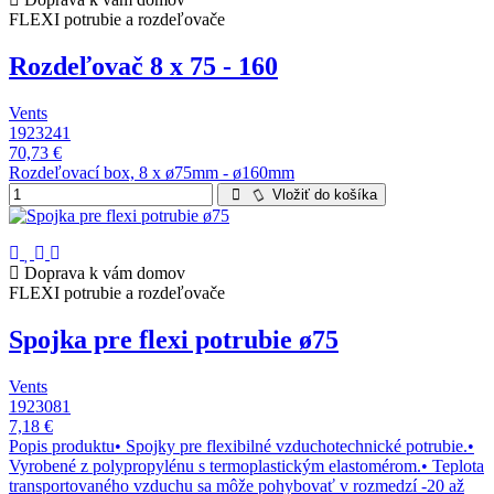
FLEXI potrubie a rozdeľovače
Rozdeľovač 8 x 75 - 160
Vents
1923241
70,73 €
Rozdeľovací box, 8 x ø75mm - ø160mm
Vložiť do košíka
Doprava k vám domov
FLEXI potrubie a rozdeľovače
Spojka pre flexi potrubie ø75
Vents
1923081
7,18 €
Popis produktu• Spojky pre flexibilné vzduchotechnické potrubie.•
Vyrobené z polypropylénu s termoplastickým elastomérom.• Teplota
transportovaného vzduchu sa môže pohybovať v rozmedzí -20 až