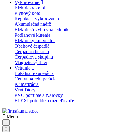
Vykurovanie
Elektrický kotol
Plynový kotol
Regulácia vykurovania
Akumulačná nádrž
Elektrická výhrevná jednotka
Podlahové kúrenie
Elektrický konvektor
Obehové čerpadlá
Čerpadlo do kotla
Čerpadlová skupina
Magnetický fliter
Vetranie
Lokálna rekuperácia
Centrálna rekuperácia
Klimatizácia
Ventilátory
PVC potrubie a tvarovky
FLEXI potrubie a rozdeľovače
Menu