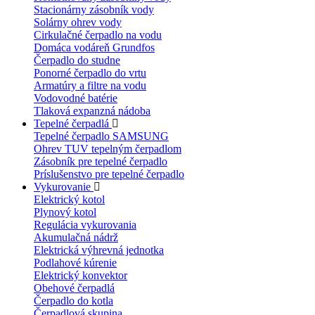
Stacionárny zásobník vody
Solárny ohrev vody
Cirkulačné čerpadlo na vodu
Domáca vodáreň Grundfos
Čerpadlo do studne
Ponorné čerpadlo do vrtu
Armatúry a filtre na vodu
Vodovodné batérie
Tlaková expanzná nádoba
Tepelné čerpadlá
Tepelné čerpadlo SAMSUNG
Ohrev TUV tepelným čerpadlom
Zásobník pre tepelné čerpadlo
Príslušenstvo pre tepelné čerpadlo
Vykurovanie
Elektrický kotol
Plynový kotol
Regulácia vykurovania
Akumulačná nádrž
Elektrická výhrevná jednotka
Podlahové kúrenie
Elektrický konvektor
Obehové čerpadlá
Čerpadlo do kotla
Čerpadlová skupina