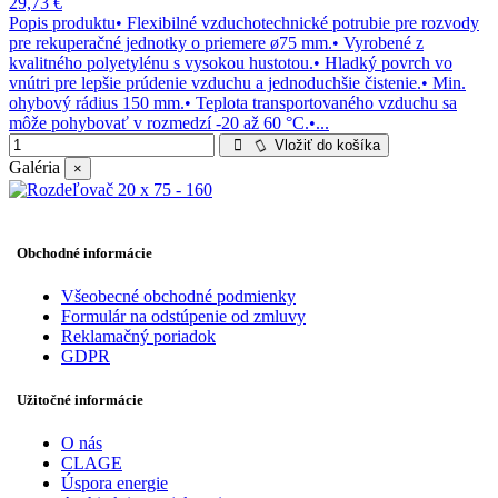
29,73 €
Popis produktu• Flexibilné vzduchotechnické potrubie pre rozvody
pre rekuperačné jednotky o priemere ø75 mm.• Vyrobené z
kvalitného polyetylénu s vysokou hustotou.• Hladký povrch vo
vnútri pre lepšie prúdenie vzduchu a jednoduchšie čistenie.• Min.
ohybový rádius 150 mm.• Teplota transportovaného vzduchu sa
môže pohybovať v rozmedzí -20 až 60 °C.•...
Vložiť do košíka
Galéria
×
Obchodné informácie
Všeobecné obchodné podmienky
Formulár na odstúpenie od zmluvy
Reklamačný poriadok
GDPR
Užitočné informácie
O nás
CLAGE
Úspora energie