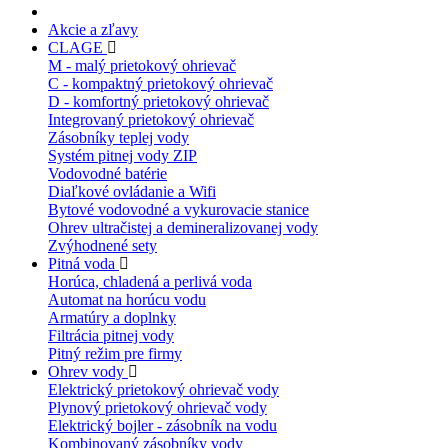
Akcie a zľavy
CLAGE
M - malý prietokový ohrievač
C - kompaktný prietokový ohrievač
D - komfortný prietokový ohrievač
Integrovaný prietokový ohrievač
Zásobníky teplej vody
Systém pitnej vody ZIP
Vodovodné batérie
Diaľkové ovládanie a Wifi
Bytové vodovodné a vykurovacie stanice
Ohrev ultračistej a demineralizovanej vody
Zvýhodnené sety
Pitná voda
Horúca, chladená a perlivá voda
Automat na horúcu vodu
Armatúry a doplnky
Filtrácia pitnej vody
Pitný režim pre firmy
Ohrev vody
Elektrický prietokový ohrievač vody
Plynový prietokový ohrievač vody
Elektrický bojler - zásobník na vodu
Kombinovaný zásobníky vody