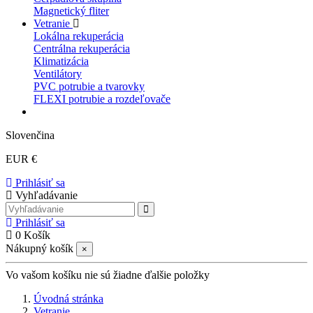
Magnetický fliter
Vetranie
Lokálna rekuperácia
Centrálna rekuperácia
Klimatizácia
Ventilátory
PVC potrubie a tvarovky
FLEXI potrubie a rozdeľovače
Slovenčina
EUR €
Prihlásiť sa
Vyhľadávanie
Prihlásiť sa
0
Košík
Nákupný košík
×
Vo vašom košíku nie sú žiadne ďalšie položky
Úvodná stránka
Vetranie