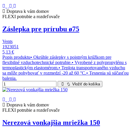
Doprava k vám domov
FLEXI potrubie a rozdeľovače
Záslepka pre prírubu ø75
Vents
1923051
5,13 €
Popis produktu• Okrúhle záslepky s poistným krúžkom pre
flexibilné vzduchotechnické potrubie.• Vyrobené z polypropylénu s
termoplastickým elastomérom.• Teplota transportovaného vzduchu
sa môže pohybovať v rozmedzí -20 až 60 °C.• Tesnenia sú súčasťou
balenia.
Vložiť do košíka
Doprava k vám domov
FLEXI potrubie a rozdeľovače
Nerezová vonkajšia mriežka 150