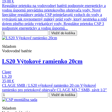
19,00 €
Regulátor prietoku na vodovodnej batérii podporuje energeticky a
vodou úspornú prevádzku prietokového ohrievača vody. Nové
špeciálne regulátory prúdu CSP primiešavajú vzduch do vody a
vytvárajú tak rovnomerný mäkký prúd vody, ktorý nestrieka a robí
dojem plného prúdu vytekajúcej vody. Regulátor prietoku CSP 3
podporuje energeticky a vodou úspornú...
Vložiť do košíka
Skladom
Vodovodné batérie
LS20 Výtokové ramienko 20cm
Clage
LS 20
35,00 €
CLAGE SMB / LS20 výtokové ramienko 20 cm Výtokové
ramienko pro prietokové ohievače CLAGE M3-7 SMB, závit 1/2"
Vložiť do košíka
Skladom