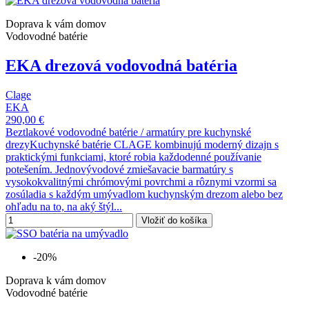
Doprava k vám domov
Vodovodné batérie
EKA drezová vodovodná batéria
Clage
EKA
290,00 €
Beztlakové vodovodné batérie / armatúry pre kuchynské
drezyKuchynské batérie CLAGE kombinujú moderný dizajn s
praktickými funkciami, ktoré robia každodenné používanie
potešením. Jednovývodové zmiešavacie barmatúry s
vysokokvalitnými chrómovými povrchmi a rôznymi vzormi sa
zosúladia s každým umývadlom kuchynským drezom alebo bez
ohľadu na to, na aký štýl...
Vložiť do košíka
-20%
Doprava k vám domov
Vodovodné batérie