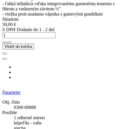
- ľahká inštalácia vďaka integrovanému gumenému tesneniu s
filtrom a vnútorným závitom ½"
- vložka proti usadaniu vápnika s gumovými gombíkmi
Skladom
50,00 €
S DPH
Dodanie do 1 - 2 dní
Vložiť do košíka
Parametre
Obj. číslo
0300-00880
Použitie
1 odberné miesto
kúpeľňa - vaňa
sprcha