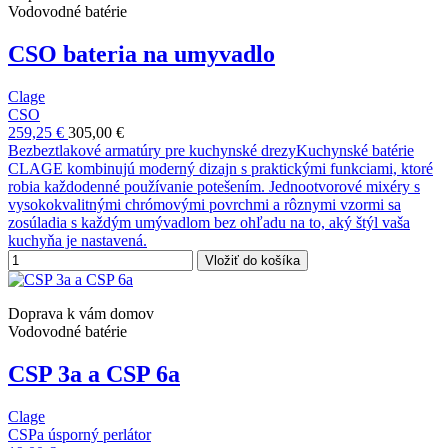
Vodovodné batérie
CSO bateria na umyvadlo
Clage
CSO
259,25 €
305,00 €
Bezbeztlakové armatúry pre kuchynské drezyKuchynské batérie
CLAGE kombinujú moderný dizajn s praktickými funkciami, ktoré
robia každodenné používanie potešením. Jednootvorové mixéry s
vysokokvalitnými chrómovými povrchmi a rôznymi vzormi sa
zosúladia s každým umývadlom bez ohľadu na to, aký štýl vaša
kuchyňa je nastavená.
Vložiť do košíka
Doprava k vám domov
Vodovodné batérie
CSP 3a a CSP 6a
Clage
CSPa úsporný perlátor