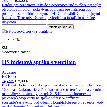
78,75 €
105,00 €
Batérie pre beztlakové inštalácieVysokokvalitné miešače s jedným
otvorom s chrómom pokrytými povrchmi pre inštaláciu pod
prístrojom s individuálne vymeniteľnými flexibilnými prípojnými
hadicami. Tieto príslušenstvo je vhodné na inštaláciu na ručné
umývadlá.
Vložiť do košíka
-35%
Skladom
Vodovodné batérie
HS bidetová sprška s ventílom
Aqualine
HS Bidet
74,75 €
115,00 €
HS Bidet - bidetová sprška spolu s uzatváracím ventílom, hadicou
100cm a držiakom. - je veľmi úsporná a šetrí teplú vodu a energiu-
minimálny / maximálny prietok 2 - 5 l / min- v chrómovom
prevedení- Stop ventil na sprške slúži k okamžitému
spustenie/zastaveniu vodyIdealnu kombináciu pre ohrev teplej vody
tvorí elektronický prietokový elektronický...