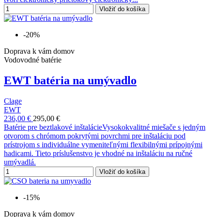
Vložiť do košíka
-20%
Doprava k vám domov
Vodovodné batérie
EWT batéria na umývadlo
Clage
EWT
236,00 €
295,00 €
Batérie pre beztlakové inštalácieVysokokvalitné miešače s jedným
otvorom s chrómom pokrytými povrchmi pre inštaláciu pod
prístrojom s individuálne vymeniteľnými flexibilnými prípojnými
hadicami. Tieto príslušenstvo je vhodné na inštaláciu na ručné
umývadlá.
Vložiť do košíka
-15%
Doprava k vám domov