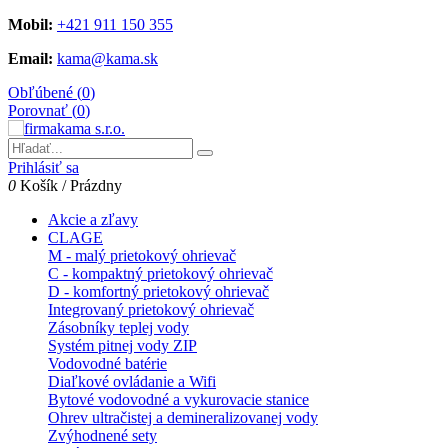
Mobil:
+421 911 150 355
Email:
kama@kama.sk
Obľúbené (
0
)
Porovnať (
0
)
Prihlásiť sa
0
Košík
/
Prázdny
Akcie a zľavy
CLAGE
M - malý prietokový ohrievač
C - kompaktný prietokový ohrievač
D - komfortný prietokový ohrievač
Integrovaný prietokový ohrievač
Zásobníky teplej vody
Systém pitnej vody ZIP
Vodovodné batérie
Diaľkové ovládanie a Wifi
Bytové vodovodné a vykurovacie stanice
Ohrev ultračistej a demineralizovanej vody
Zvýhodnené sety