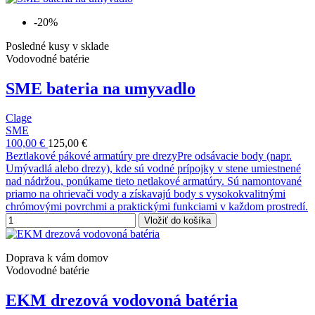
-20%
Posledné kusy v sklade
Vodovodné batérie
SME bateria na umyvadlo
Clage
SME
100,00 €
125,00 €
Beztlakové pákové armatúry pre drezyPre odsávacie body (napr.
Umývadlá alebo drezy), kde sú vodné prípojky v stene umiestnené
nad nádržou, ponúkame tieto netlakové armatúry. Sú namontované
priamo na ohrievači vody a získavajú body s vysokokvalitnými
chrómovými povrchmi a praktickými funkciami v každom prostredí.
Vložiť do košíka
Doprava k vám domov
Vodovodné batérie
EKM drezová vodovoná batéria