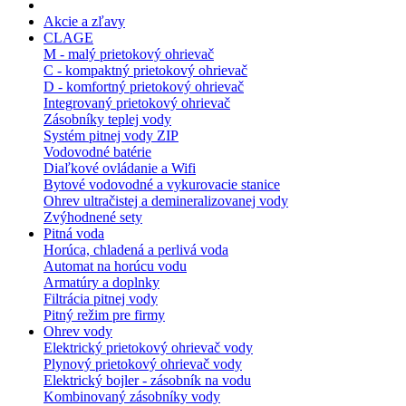
Akcie a zľavy
CLAGE
M - malý prietokový ohrievač
C - kompaktný prietokový ohrievač
D - komfortný prietokový ohrievač
Integrovaný prietokový ohrievač
Zásobníky teplej vody
Systém pitnej vody ZIP
Vodovodné batérie
Diaľkové ovládanie a Wifi
Bytové vodovodné a vykurovacie stanice
Ohrev ultračistej a demineralizovanej vody
Zvýhodnené sety
Pitná voda
Horúca, chladená a perlivá voda
Automat na horúcu vodu
Armatúry a doplnky
Filtrácia pitnej vody
Pitný režim pre firmy
Ohrev vody
Elektrický prietokový ohrievač vody
Plynový prietokový ohrievač vody
Elektrický bojler - zásobník na vodu
Kombinovaný zásobníky vody