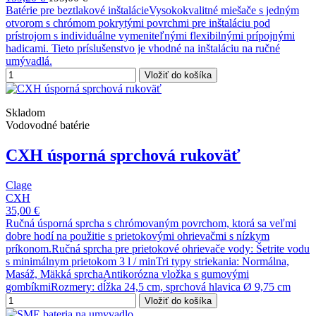
Batérie pre beztlakové inštalácieVysokokvalitné miešače s jedným
otvorom s chrómom pokrytými povrchmi pre inštaláciu pod
prístrojom s individuálne vymeniteľnými flexibilnými prípojnými
hadicami. Tieto príslušenstvo je vhodné na inštaláciu na ručné
umývadlá.
Vložiť do košíka
Skladom
Vodovodné batérie
CXH úsporná sprchová rukoväť
Clage
CXH
35,00 €
Ručná úsporná sprcha s chrómovaným povrchom, ktorá sa veľmi
dobre hodí na použitie s prietokovými ohrievačmi s nízkym
príkonom.Ručná sprcha pre prietokové ohrievače vody: Šetrite vodu
s minimálnym prietokom 3 l / minTri typy striekania: Normálna,
Masáž, Mäkká sprchaAntikorózna vložka s gumovými
gombíkmiRozmery: dĺžka 24,5 cm, sprchová hlavica Ø 9,75 cm
Vložiť do košíka