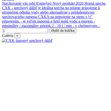
Sprchovanie vás robí šťastným! Nový produkt 2020 Horná sprcha
CXK - sprchový dážď je ideálna sprcha na priame pripojenie k
stropnému odtoku vody alebo alternatívne s príslušenstvom
sprchovacieho ramena CXKA na pripojenie na stenu s ½"
pripojením. - je veľmi úsporná a šetrí teplú vodu a energiu -
minimálny / maximálny prietok 2 - 10 l / min - v chrómovom...
Vložiť do košíka
Galéria
×