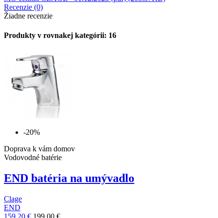
Recenzie (0)
Žiadne recenzie
Produkty v rovnakej kategórii: 16
-20%
Doprava k vám domov
Vodovodné batérie
END batéria na umývadlo
Clage
END
159,20 €
199,00 €