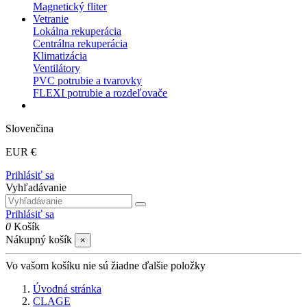
Magnetický fliter
Vetranie
Lokálna rekuperácia
Centrálna rekuperácia
Klimatizácia
Ventilátory
PVC potrubie a tvarovky
FLEXI potrubie a rozdeľovače
Slovenčina
EUR €
Prihlásiť sa
Vyhľadávanie
Prihlásiť sa
0
Košík
Nákupný košík
×
Vo vašom košíku nie sú žiadne ďalšie položky
Úvodná stránka
CLAGE