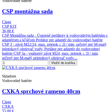
Vodovodné batérie
CSP montážna sada
Clage
CSP KIT
36,00 €
CSP Montážna sada - Úsporné perlátory k vodovodným batériám s
adaptérom a kľúčom Perlátor pre adaptér do vodovodnej batérie
CSP 3 - závit M22/24, max. prietok ≤ 2l / min, určený pre M-malý
prietokový ohrievač vody. Perlátor pre adaptér do vodovodnej
batérie CSP 3a - vnútorný závit M24, max. prietok ≤ 2l / min,
určený pre M-malý prietokový ohrievač vody....
Vložiť do košíka
Skladom
Vodovodné batérie
CXKA sprchové rameno 40cm
Clage
CXKA
55,00 €