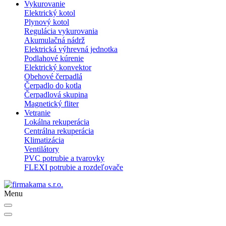
Vykurovanie
Elektrický kotol
Plynový kotol
Regulácia vykurovania
Akumulačná nádrž
Elektrická výhrevná jednotka
Podlahové kúrenie
Elektrický konvektor
Obehové čerpadlá
Čerpadlo do kotla
Čerpadlová skupina
Magnetický fliter
Vetranie
Lokálna rekuperácia
Centrálna rekuperácia
Klimatizácia
Ventilátory
PVC potrubie a tvarovky
FLEXI potrubie a rozdeľovače
Menu