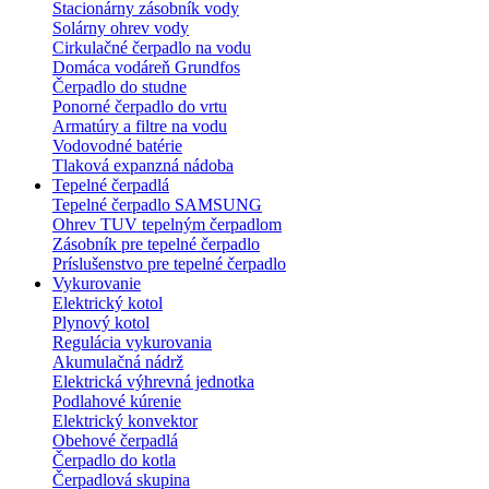
Stacionárny zásobník vody
Solárny ohrev vody
Cirkulačné čerpadlo na vodu
Domáca vodáreň Grundfos
Čerpadlo do studne
Ponorné čerpadlo do vrtu
Armatúry a filtre na vodu
Vodovodné batérie
Tlaková expanzná nádoba
Tepelné čerpadlá
Tepelné čerpadlo SAMSUNG
Ohrev TUV tepelným čerpadlom
Zásobník pre tepelné čerpadlo
Príslušenstvo pre tepelné čerpadlo
Vykurovanie
Elektrický kotol
Plynový kotol
Regulácia vykurovania
Akumulačná nádrž
Elektrická výhrevná jednotka
Podlahové kúrenie
Elektrický konvektor
Obehové čerpadlá
Čerpadlo do kotla
Čerpadlová skupina