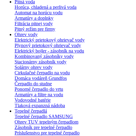
Pitná voda
Horúca, chladená a perlivá voda
Automat na horúcu vodu
Armatúry a doplnky
Filtrácia pitnej vody
Pitný režim pre firmy
Ohrev vody
Elektrický prietokový ohrievač vody
Plynový prietokový ohrievač vody
Elektrický bojler - zásobník na vodu
Kombinovaný zásobníky vody
Stacionárny zásobník vody
Solárny ohrev vody
Cirkulačné čerpadlo na vodu
Domáca vodáreň Grundfos
Čerpadlo do studne
Ponorné čerpadlo do vrtu
Armatúry a filtre na vodu
Vodovodné batérie
Tlaková expanzná nádoba
Tepelné čerpadlá
Tepelné čerpadlo SAMSUNG
Ohrev TUV tepelným čerpadlom
Zásobník pre tepelné čerpadlo
Príslušenstvo pre tepelné čerpadlo