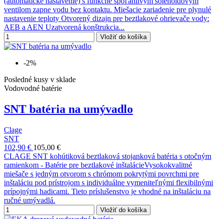
(automatické nastavenie) s funkčne spoľahlivým solenoidovým
ventilom zapne vodu bez kontaktu. Miešacie zariadenie pre plynulé
nastavenie teploty Otvorený dizajn pre beztlakové ohrievače vody:
AEB a AEN Uzatvorená konštrukcia...
Vložiť do košíka
-2%
Posledné kusy v sklade
Vodovodné batérie
SNT batéria na umývadlo
Clage
SNT
102,90 €
105,00 €
CLAGE SNT kohútiková beztlaková stojanková batéria s otočným
ramienkom - Batérie pre beztlakové inštalácieVysokokvalitné
miešače s jedným otvorom s chrómom pokrytými povrchmi pre
inštaláciu pod prístrojom s individuálne vymeniteľnými flexibilnými
prípojnými hadicami. Tieto príslušenstvo je vhodné na inštaláciu na
ručné umývadlá.
Vložiť do košíka