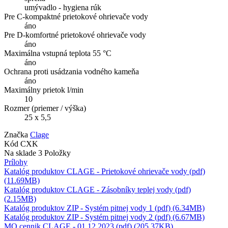
umývadlo - hygiena rúk
Pre C-kompaktné prietokové ohrievače vody
áno
Pre D-komfortné prietokové ohrievače vody
áno
Maximálna vstupná teplota 55 °C
áno
Ochrana proti usádzania vodného kameňa
áno
Maximálny prietok l/min
10
Rozmer (priemer / výška)
25 x 5,5
Značka
Clage
Kód
CXK
Na sklade
3 Položky
Prílohy
Katalóg produktov CLAGE - Prietokové ohrievače vody (pdf)
(11.69MB)
Katalóg produktov CLAGE - Zásobníky teplej vody (pdf)
(2.15MB)
Katalóg produktov ZIP - Systém pitnej vody 1 (pdf) (6.34MB)
Katalóg produktov ZIP - Systém pitnej vody 2 (pdf) (6.67MB)
MO cennik CLAGE - 01.12.2023 (pdf) (205.37KB)