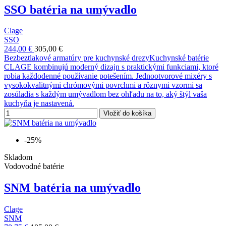
SSO batéria na umývadlo
Clage
SSO
244,00 €
305,00 €
Bezbeztlakové armatúry pre kuchynské drezyKuchynské batérie
CLAGE kombinujú moderný dizajn s praktickými funkciami, ktoré
robia každodenné používanie potešením. Jednootvorové mixéry s
vysokokvalitnými chrómovými povrchmi a rôznymi vzormi sa
zosúladia s každým umývadlom bez ohľadu na to, aký štýl vaša
kuchyňa je nastavená.
Vložiť do košíka
-25%
Skladom
Vodovodné batérie
SNM batéria na umývadlo
Clage
SNM