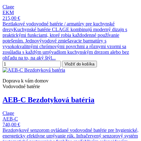
Clage
EKM
215,00 €
Beztlakové vodovodné batérie / armatúry pre kuchynské
drezyKuchynské batérie CLAGE kombinujú moderný dizajn s
praktickými funkciami, ktoré robia každodenné používanie
potešením. Jednovývodové zmiešavacie barmatúry s
vysokokvalitnými chrómovými povrchmi a rôznymi vzormi sa
zosúladia s každým umývadlom kuchynským drezom alebo bez
ohľadu na to, na aký štýl...
Vložiť do košíka
Doprava k vám domov
Vodovodné batérie
AEB-C Bezdotyková batéria
Clage
AEB-C
740,00 €
Bezdotykové senzorom ovládané vodovodné batérie pre hygienické,
energeticky efektívne umývanie rúk. Infračervený senzorový systém