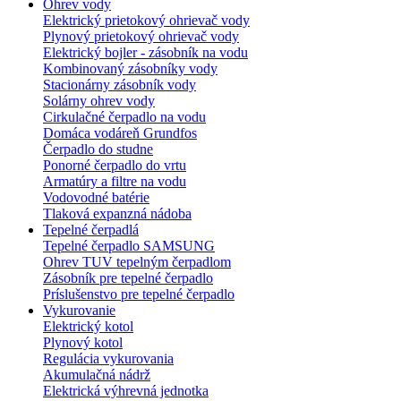
Ohrev vody
Elektrický prietokový ohrievač vody
Plynový prietokový ohrievač vody
Elektrický bojler - zásobník na vodu
Kombinovaný zásobníky vody
Stacionárny zásobník vody
Solárny ohrev vody
Cirkulačné čerpadlo na vodu
Domáca vodáreň Grundfos
Čerpadlo do studne
Ponorné čerpadlo do vrtu
Armatúry a filtre na vodu
Vodovodné batérie
Tlaková expanzná nádoba
Tepelné čerpadlá
Tepelné čerpadlo SAMSUNG
Ohrev TUV tepelným čerpadlom
Zásobník pre tepelné čerpadlo
Príslušenstvo pre tepelné čerpadlo
Vykurovanie
Elektrický kotol
Plynový kotol
Regulácia vykurovania
Akumulačná nádrž
Elektrická výhrevná jednotka