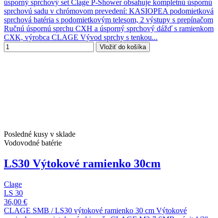
úsporný sprchový set Clage P-Shower obsahuje kompletnú úspornú
sprchovú sadu v chrómovom prevedení: KASIOPEA podomietková
sprchová batéria s podomietkovým telesom, 2 výstupy s prepínačom
Ručnú úspornú sprchu CXH a úsporný sprchový dážď s ramienkom
CXK, výrobca CLAGE Vývod sprchy s tenkou...
Vložiť do košíka
Posledné kusy v sklade
Vodovodné batérie
LS30 Výtokové ramienko 30cm
Clage
LS 30
36,00 €
CLAGE SMB / LS30 výtokové ramienko 30 cm Výtokové