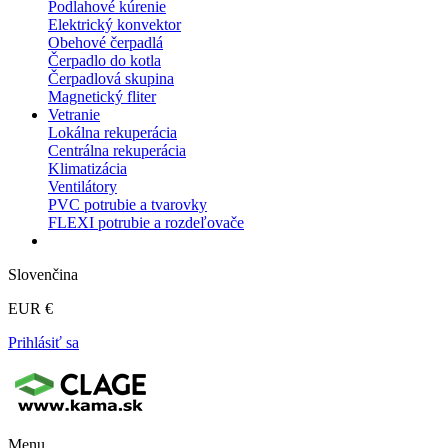
Podlahové kúrenie
Elektrický konvektor
Obehové čerpadlá
Čerpadlo do kotla
Čerpadlová skupina
Magnetický fliter
Vetranie
Lokálna rekuperácia
Centrálna rekuperácia
Klimatizácia
Ventilátory
PVC potrubie a tvarovky
FLEXI potrubie a rozdeľovače
Slovenčina
EUR €
Prihlásiť sa
Menu