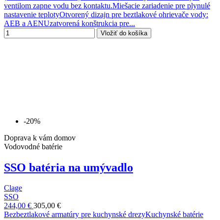
ventilom zapne vodu bez kontaktu.Miešacie zariadenie pre plynulé
nastavenie teplotyOtvorený dizajn pre beztlakové ohrievače vody:
AEB a AENUzatvorená konštrukcia pre...
Vložiť do košíka
-20%
Doprava k vám domov
Vodovodné batérie
SSO batéria na umývadlo
Clage
SSO
244,00 €
305,00 €
Bezbeztlakové armatúry pre kuchynské drezyKuchynské batérie