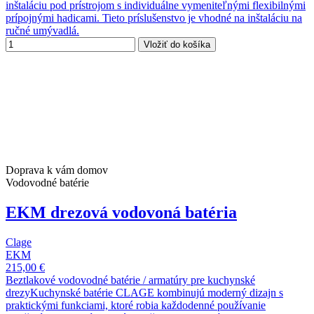
inštaláciu pod prístrojom s individuálne vymeniteľnými flexibilnými
prípojnými hadicami. Tieto príslušenstvo je vhodné na inštaláciu na
ručné umývadlá.
Vložiť do košíka
Doprava k vám domov
Vodovodné batérie
EKM drezová vodovoná batéria
Clage
EKM
215,00 €
Beztlakové vodovodné batérie / armatúry pre kuchynské
drezyKuchynské batérie CLAGE kombinujú moderný dizajn s
praktickými funkciami, ktoré robia každodenné používanie