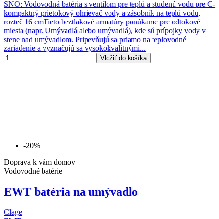
SNO: Vodovodná batéria s ventilom pre teplú a studenú vodu pre C-
kompaktný prietokový ohrievač vody a zásobník na teplú vodu,
rozteč 16 cmTieto beztlakové armatúry ponúkame pre odtokové
miesta (napr. Umývadlá alebo umývadlá), kde sú prípojky vody v
stene nad umývadlom. Pripevňujú sa priamo na teplovodné
zariadenie a vyznačujú sa vysokokvalitnými...
Vložiť do košíka
-20%
Doprava k vám domov
Vodovodné batérie
EWT batéria na umývadlo
Clage