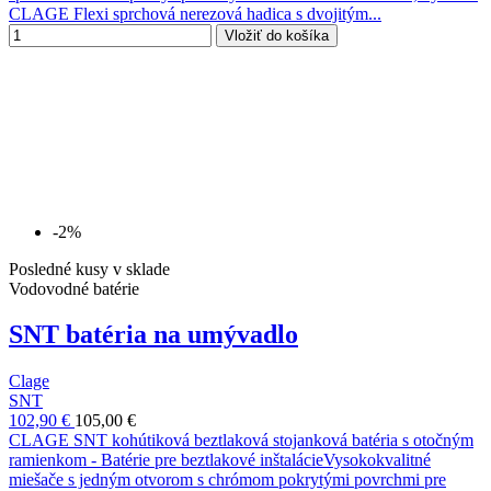
CLAGE Flexi sprchová nerezová hadica s dvojitým...
Vložiť do košíka
-2%
Posledné kusy v sklade
Vodovodné batérie
SNT batéria na umývadlo
Clage
SNT
102,90 €
105,00 €
CLAGE SNT kohútiková beztlaková stojanková batéria s otočným
ramienkom - Batérie pre beztlakové inštalácieVysokokvalitné
miešače s jedným otvorom s chrómom pokrytými povrchmi pre