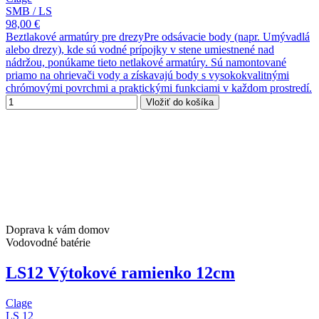
SMB / LS
98,00 €
Beztlakové armatúry pre drezyPre odsávacie body (napr. Umývadlá
alebo drezy), kde sú vodné prípojky v stene umiestnené nad
nádržou, ponúkame tieto netlakové armatúry. Sú namontované
priamo na ohrievači vody a získavajú body s vysokokvalitnými
chrómovými povrchmi a praktickými funkciami v každom prostredí.
Vložiť do košíka
Doprava k vám domov
Vodovodné batérie
LS12 Výtokové ramienko 12cm
Clage
LS 12