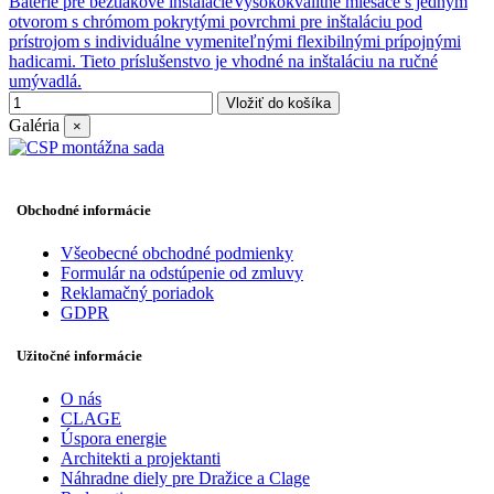
Batérie pre beztlakové inštalácieVysokokvalitné miešače s jedným
otvorom s chrómom pokrytými povrchmi pre inštaláciu pod
prístrojom s individuálne vymeniteľnými flexibilnými prípojnými
hadicami. Tieto príslušenstvo je vhodné na inštaláciu na ručné
umývadlá.
Vložiť do košíka
Galéria
×
Obchodné informácie
Všeobecné obchodné podmienky
Formulár na odstúpenie od zmluvy
Reklamačný poriadok
GDPR
Užitočné informácie
O nás
CLAGE
Úspora energie
Architekti a projektanti
Náhradne diely pre Dražice a Clage