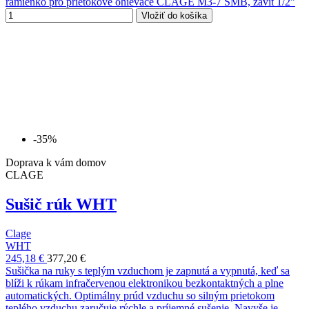
ramienko pro prietokové ohievače CLAGE M3-7 SMB, závit 1/2"
Vložiť do košíka
-35%
Doprava k vám domov
CLAGE
Sušič rúk WHT
Clage
WHT
245,18 €
377,20 €
Sušička na ruky s teplým vzduchom je zapnutá a vypnutá, keď sa
blíži k rúkam infračervenou elektronikou bezkontaktných a plne
automatických. Optimálny prúd vzduchu so silným prietokom
teplého vzduchu zaručuje rýchle a príjemné sušenie. Navyše je