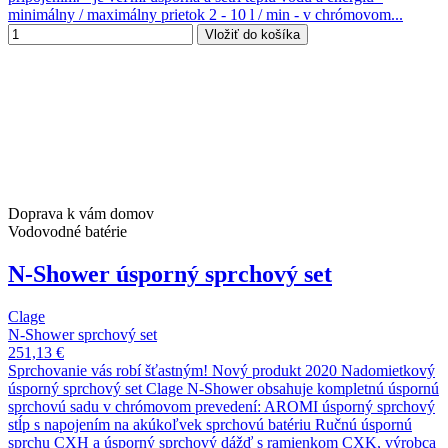
minimálny / maximálny prietok 2 - 10 l / min - v chrómovom...
Vložiť do košíka
Doprava k vám domov
Vodovodné batérie
N-Shower úsporný sprchový set
Clage
N-Shower sprchový set
251,13 €
Sprchovanie vás robí šťastným! Nový produkt 2020 Nadomietkový
úsporný sprchový set Clage N-Shower obsahuje kompletnú úspornú
sprchovú sadu v chrómovom prevedení: AROMI úsporný sprchový
stĺp s napojením na akúkoľvek sprchovú batériu Ručnú úspornú
sprchu CXH a úsporný sprchový dážď s ramienkom CXK, výrobca