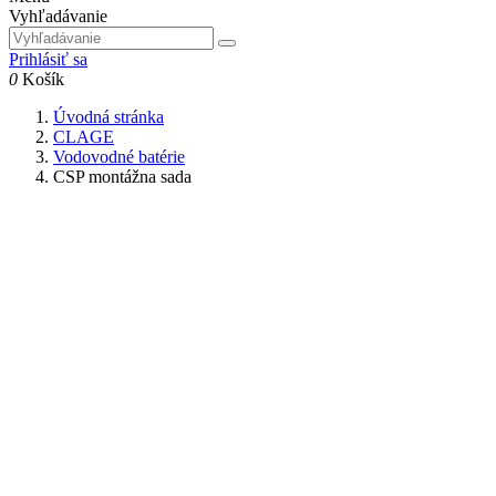
Vyhľadávanie
Prihlásiť sa
0
Košík
Úvodná stránka
CLAGE
Vodovodné batérie
CSP montážna sada