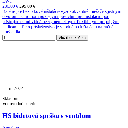
EWT
236,00 €
295,00 €
Batérie pre beztlakové inštalácieVysokokvalitné miešače s jedným
otvorom s chrómom pokrytými povrchmi pre inštaláciu pod
prístrojom s individuálne vymeniteľnými flexibilnými prípojnými
hadicami. Tieto príslušenstvo je vhodné na inštaláciu na ručné
umývadlá.
Vložiť do košíka
-35%
Skladom
Vodovodné batérie
HS bidetová sprška s ventílom
Aqualine