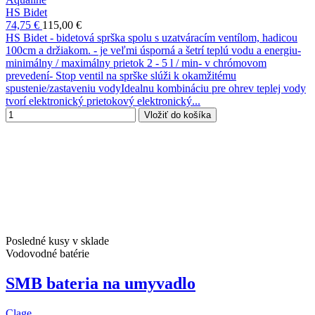
HS Bidet
74,75 €
115,00 €
HS Bidet - bidetová sprška spolu s uzatváracím ventílom, hadicou
100cm a držiakom. - je veľmi úsporná a šetrí teplú vodu a energiu-
minimálny / maximálny prietok 2 - 5 l / min- v chrómovom
prevedení- Stop ventil na sprške slúži k okamžitému
spustenie/zastaveniu vodyIdealnu kombináciu pre ohrev teplej vody
tvorí elektronický prietokový elektronický...
Vložiť do košíka
Posledné kusy v sklade
Vodovodné batérie
SMB bateria na umyvadlo
Clage