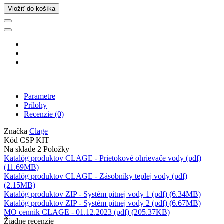
Vložiť do košíka
Parametre
Prílohy
Recenzie
(0)
Značka
Clage
Kód
CSP KIT
Na sklade
2 Položky
Katalóg produktov CLAGE - Prietokové ohrievače vody (pdf)
(11.69MB)
Katalóg produktov CLAGE - Zásobníky teplej vody (pdf)
(2.15MB)
Katalóg produktov ZIP - Systém pitnej vody 1 (pdf) (6.34MB)
Katalóg produktov ZIP - Systém pitnej vody 2 (pdf) (6.67MB)
MO cennik CLAGE - 01.12.2023 (pdf) (205.37KB)
Žiadne recenzie