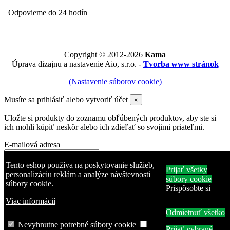
Odpovieme do 24 hodín
Copyright © 2012-2026
Kama
Úprava dizajnu a nastavenie Aio, s.r.o. -
Tvorba www stránok
(Nastavenie súborov cookie)
Musíte sa prihlásiť alebo vytvoriť účet
×
Uložte si produkty do zoznamu obľúbených produktov, aby ste si
ich mohli kúpiť neskôr alebo ich zdieľať so svojimi priateľmi.
E-mailová adresa
Heslo
Tento eshop používa na poskytovanie služieb,
Prijať všetky
personalizáciu reklám a analýze návštevnosti
súbory cookie
súbory cookie.
Zabudli ste heslo?
Prispôsobte si
Prihlásiť sa
Viac informácií
Odmietnuť všetko
Žiadny účet? Vytvorte si ho tu
Produkt bol pridaný do zoznamu obľúbených produktov
Nevyhnutne potrebné súbory cookie
Prijať vybrané