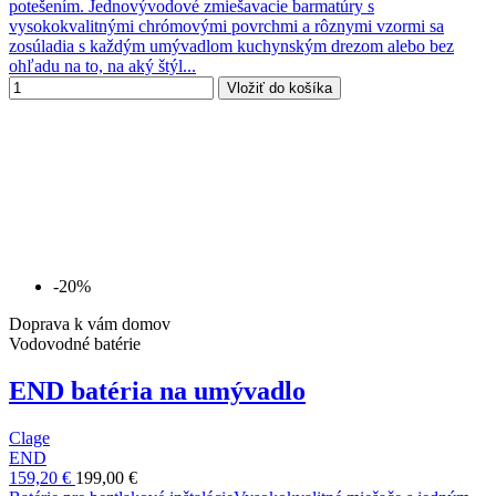
potešením. Jednovývodové zmiešavacie barmatúry s
vysokokvalitnými chrómovými povrchmi a rôznymi vzormi sa
zosúladia s každým umývadlom kuchynským drezom alebo bez
ohľadu na to, na aký štýl...
Vložiť do košíka
-20%
Doprava k vám domov
Vodovodné batérie
END batéria na umývadlo
Clage
END
159,20 €
199,00 €