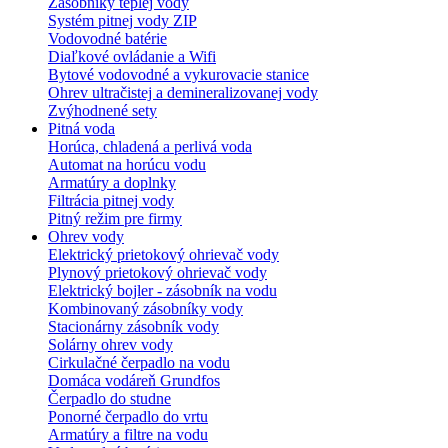
Zásobníky teplej vody
Systém pitnej vody ZIP
Vodovodné batérie
Diaľkové ovládanie a Wifi
Bytové vodovodné a vykurovacie stanice
Ohrev ultračistej a demineralizovanej vody
Zvýhodnené sety
Pitná voda
Horúca, chladená a perlivá voda
Automat na horúcu vodu
Armatúry a doplnky
Filtrácia pitnej vody
Pitný režim pre firmy
Ohrev vody
Elektrický prietokový ohrievač vody
Plynový prietokový ohrievač vody
Elektrický bojler - zásobník na vodu
Kombinovaný zásobníky vody
Stacionárny zásobník vody
Solárny ohrev vody
Cirkulačné čerpadlo na vodu
Domáca vodáreň Grundfos
Čerpadlo do studne
Ponorné čerpadlo do vrtu
Armatúry a filtre na vodu