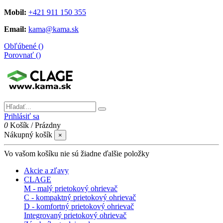
Mobil:
+421 911 150 355
Email:
kama@kama.sk
Obľúbené (
)
Porovnať (
)
Prihlásiť sa
0
Košík
/
Prázdny
Nákupný košík
×
Vo vašom košíku nie sú žiadne ďalšie položky
Akcie a zľavy
CLAGE
M - malý prietokový ohrievač
C - kompaktný prietokový ohrievač
D - komfortný prietokový ohrievač
Integrovaný prietokový ohrievač