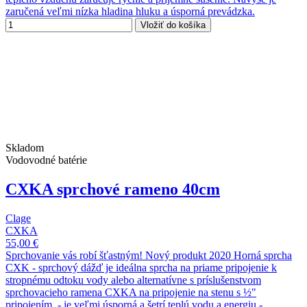
zaručená veľmi nízka hladina hluku a úsporná prevádzka.
Vložiť do košíka
Skladom
Vodovodné batérie
CXKA sprchové rameno 40cm
Clage
CXKA
55,00 €
Sprchovanie vás robí šťastným! Nový produkt 2020 Horná sprcha
CXK - sprchový dážď je ideálna sprcha na priame pripojenie k
stropnému odtoku vody alebo alternatívne s príslušenstvom
sprchovacieho ramena CXKA na pripojenie na stenu s ½"
pripojením. - je veľmi úsporná a šetrí teplú vodu a energiu -