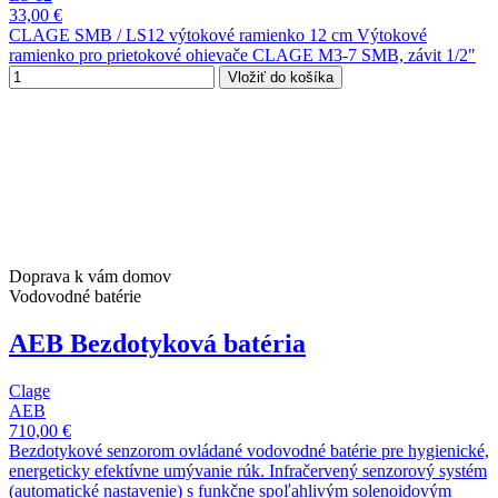
33,00 €
CLAGE SMB / LS12 výtokové ramienko 12 cm Výtokové
ramienko pro prietokové ohievače CLAGE M3-7 SMB, závit 1/2"
Vložiť do košíka
Doprava k vám domov
Vodovodné batérie
AEB Bezdotyková batéria
Clage
AEB
710,00 €
Bezdotykové senzorom ovládané vodovodné batérie pre hygienické,
energeticky efektívne umývanie rúk. Infračervený senzorový systém
(automatické nastavenie) s funkčne spoľahlivým solenoidovým