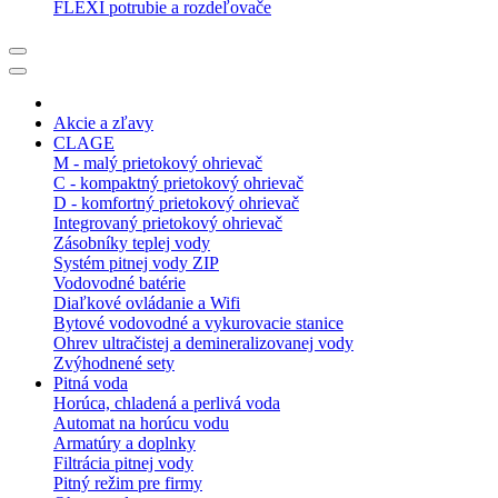
FLEXI potrubie a rozdeľovače
Akcie a zľavy
CLAGE
M - malý prietokový ohrievač
C - kompaktný prietokový ohrievač
D - komfortný prietokový ohrievač
Integrovaný prietokový ohrievač
Zásobníky teplej vody
Systém pitnej vody ZIP
Vodovodné batérie
Diaľkové ovládanie a Wifi
Bytové vodovodné a vykurovacie stanice
Ohrev ultračistej a demineralizovanej vody
Zvýhodnené sety
Pitná voda
Horúca, chladená a perlivá voda
Automat na horúcu vodu
Armatúry a doplnky
Filtrácia pitnej vody
Pitný režim pre firmy