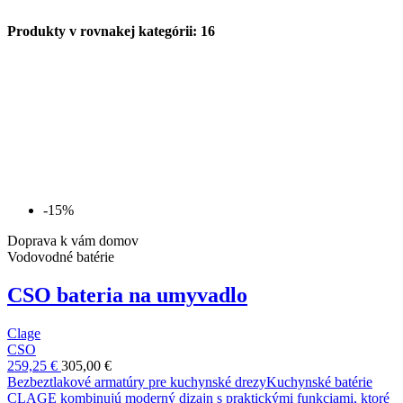
Produkty v rovnakej kategórii: 16
-15%
Doprava k vám domov
Vodovodné batérie
CSO bateria na umyvadlo
Clage
CSO
259,25 €
305,00 €
Bezbeztlakové armatúry pre kuchynské drezyKuchynské batérie
CLAGE kombinujú moderný dizajn s praktickými funkciami, ktoré