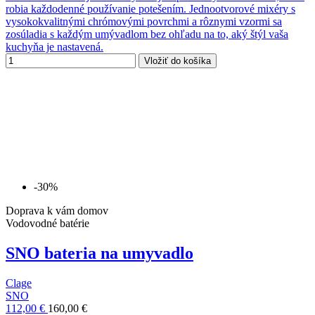
robia každodenné používanie potešením. Jednootvorové mixéry s
vysokokvalitnými chrómovými povrchmi a rôznymi vzormi sa
zosúladia s každým umývadlom bez ohľadu na to, aký štýl vaša
kuchyňa je nastavená.
Vložiť do košíka
-30%
Doprava k vám domov
Vodovodné batérie
SNO bateria na umyvadlo
Clage
SNO
112,00 €
160,00 €