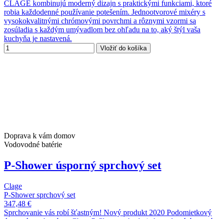
CLAGE kombinujú moderný dizajn s praktickými funkciami, ktoré
robia každodenné používanie potešením. Jednootvorové mixéry s
vysokokvalitnými chrómovými povrchmi a rôznymi vzormi sa
zosúladia s každým umývadlom bez ohľadu na to, aký štýl vaša
kuchyňa je nastavená.
Vložiť do košíka
Doprava k vám domov
Vodovodné batérie
P-Shower úsporný sprchový set
Clage
P-Shower sprchový set
347,48 €
Sprchovanie vás robí šťastným! Nový produkt 2020 Podomietkový