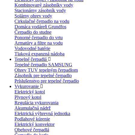
Kombinovaný zásobníky vody
Stacionárny zásobník vody
Solárny ohrev vody
Cirkulačné čerpadlo na vodu
Domáca vodáreň Grundfos
Čerpadlo do studne
Ponorné čerpadlo do vrtu
Armatúry a filtre na vodu
Vodovodné batérie
Tlaková expanzná nádoba
Tepelné čerpadlá
Tepelné čerpadlo SAMSUNG
Ohrev TUV tepelným čerpadlom
Zásobník pre tepelné čerpadlo
Príslušenstvo pre tepelné čerpadlo
Vykurovanie
Elektrický kotol
Plynový kotol
Regulácia vykurovania
Akumulačná nádrž
Elektrická výhrevná jednotka
Podlahové kúrenie
Elektrický konvektor
Obehové čerpadlá