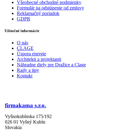
Všeobecné obchodné podmienky
Formulár na odstúpenie od zmluvy
Reklamačný poriadok
GDPR
Užitočné informácie
O nás
CLAGE
Úspora energie
Architekti a projektanti
Náhradne diely pre Dražice a Clage
Rady a tipy
Kontakt
firmakama s.r.o.
Vyšnokubínska 175/192
026 01 Vyšný Kubín
Slovakia