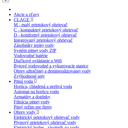
Akcie a zľavy
CLAGE
M - malý prietokový ohrievač
C - kompaktný prietokový ohrievač
D - komfortný prietokový ohrievač
Integrovaný prietokový ohrievač
Zásobníky teplej vody
Systém pitnej vody ZIP
Vodovodné batérie
Diaľkové ovládanie a Wifi
Bytové vodovodné a vykurovacie stanice
Ohrev ultračistej a demineralizovanej vody
Zvýhodnené sety
Pitná voda
Horúca, chladená a perlivá voda
Automat na horúcu vodu
Armatúry a doplnky
Filtrácia pitnej vody
Pitný režim pre firmy
Ohrev vody
Elektrický prietokový ohrievač vody
Plynový prietokový ohrievač vody
Elektrický bojler - zásobník na vodu