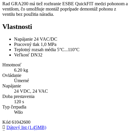
Rad GRA200 má tiež rozhranie ESBE QuickFIT medzi pohonom a
ventilom, čo umožňuje montáž poprípade demontáž pohonu z
ventilu bez použitia náradia.
Vlastnosti
Napájanie 24 VAC/DC
Pracovný tlak 1,0 MPa
Teplotný rozsah média 5°C...110°C
Veľkosť DN32
Hmotnosť
6.20 kg
Ovládanie
Úmerné
Napájanie
24 VDC, 24 VAC
Doba prestavenia
120 s
Typ čerpadla
Wilo
Kód
61042600
Dátový list (1.45MB)