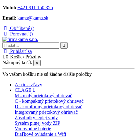
Mobil:
+421 911 150 355
Email:
kama@kama.sk
Obľúbené (
)
Porovnať (
)
Prihlásiť sa
0
Košík
/
Prázdny
Nákupný košík
×
Vo vašom košíku nie sú žiadne ďalšie položky
Akcie a zľavy
CLAGE
M - malý prietokový ohrievač
C - kompaktný prietokový ohrievač
D - komfortný prietokový ohrievač
Integrovaný prietokový ohrievač
Zásobníky teplej vody
Systém pitnej vody ZIP
Vodovodné batérie
Diaľkové ovládanie a Wifi