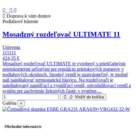
Doprava k vám domov
Podlahové kúrenie
Mosadzný rozdeľovač ULTIMATE 11
Univenta
115111
424,35 €
Mosadzný rozdeľovač ULTIMATE je vyrobený s priehľadnými
prietokomermi určenými pre reguláciu prietokových pomerov v
podlahových okruhoch. Spodný ventíl je uzatvárateľný, je možné
naň nainštalovať termostatickú hlavicu. Na rozdeľovači je
nainštalovaný napúšťací a vypúšťací ventíl, odvzdušňovací ventíl a
systém pre zachytenie železných častíc v systéme....
Vložiť do košíka
Galéria
×
Obchodné informácie