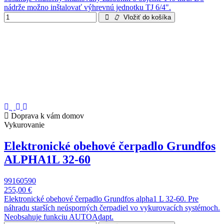
nádrže možno inštalovať výhrevnú jednotku TJ 6/4".
Vložiť do košíka
Doprava k vám domov
Vykurovanie
Elektronické obehové čerpadlo Grundfos
ALPHA1L 32-60
99160590
255,00 €
Elektronické obehové čerpadlo Grundfos alpha1 L 32-60. Pre
náhradu starších neúsporných čerpadiel vo vykurovacích systémoch.
Neobsahuje funkciu AUTOAdapt.