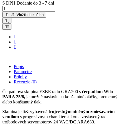
S DPH
Dodanie do 3 - 7 dní
Vložiť do košíka
Popis
Parametre
Prílohy
Recenzie
(0)
Čerpadlová skupina ESBE radu GRA200 s
čerpadlom Wilo
PARA 25/8,
je možné nastaviť na konštantné otáčky, premenný
alebo konštantný tlak.
Skupina je tiež vybavená
trojcestným otočným zmiešavacím
ventilom
s progresívnym charakteristikou a zostavený rad
trojbodových servomotorov 24 VAC/DC ARA639.