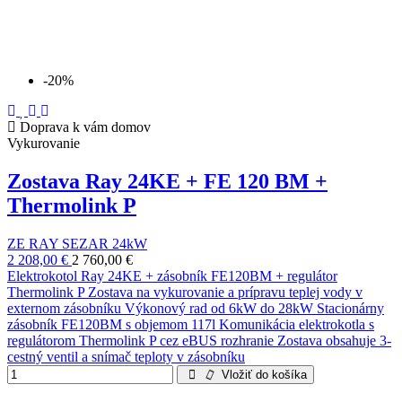
-20%
Doprava k vám domov
Vykurovanie
Zostava Ray 24KE + FE 120 BM +
Thermolink P
ZE RAY SEZAR 24kW
2 208,00 €
2 760,00 €
Elektrokotol Ray 24KE + zásobník FE120BM + regulátor
Thermolink P Zostava na vykurovanie a prípravu teplej vody v
externom zásobníku Výkonový rad od 6kW do 28kW Stacionárny
zásobník FE120BM s objemom 117l Komunikácia elektrokotla s
regulátorom Thermolink P cez eBUS rozhranie Zostava obsahuje 3-
cestný ventil a snímač teploty v zásobníku
Vložiť do košíka