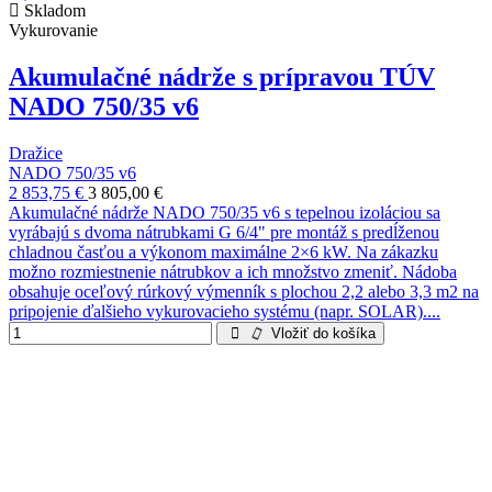
Skladom
Vykurovanie
Akumulačné nádrže s prípravou TÚV
NADO 750/35 v6
Dražice
NADO 750/35 v6
2 853,75 €
3 805,00 €
Akumulačné nádrže NADO 750/35 v6 s tepelnou izoláciou sa
vyrábajú s dvoma nátrubkami G 6/4" pre montáž s predĺženou
chladnou časťou a výkonom maximálne 2×6 kW. Na zákazku
možno rozmiestnenie nátrubkov a ich množstvo zmeniť. Nádoba
obsahuje oceľový rúrkový výmenník s plochou 2,2 alebo 3,3 m2 na
pripojenie ďalšieho vykurovacieho systému (napr. SOLAR)....
Vložiť do košíka