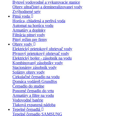
Bytové vodovodné a vykurovacie stanice
Ohrev ultračistej a demineralizovanej vody
Zvýhodnené sety
Pitná voda
Horúca, chladená a perlivá voda
Automat na horúcu vodu
Armatúry a doplnky
Filtrácia pitnej vody
Pitný režim pre firmy
Ohrev vody
Elektrický prietokový ohrievač vody
Plynový prietokový ohrievač vody
Elektrický bojler - zásobník na vodu
Kombinovaný zásobníky vody
Stacionárny zásobník vody
Solárny ohrev vody
Cirkulačné čerpadlo na vodu
Domáca vodáreň Grundfos
Čerpadlo do studne
Ponorné čerpadlo do vrtu
Armatúry a filtre na vodu
Vodovodné batérie
Tlaková expanzná nádoba
Tepelné čerpadlá
Tepelné čerpadlo SAMSUNG