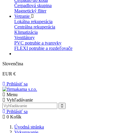
Čerpadlo do kotla
Čerpadlová skupina
Magnetický fliter
Vetranie
Lokálna rekuperácia
Centrálna rekuperácia
Klimatizácia
Ventilátory
PVC potrubie a tvarovky
FLEXI potrubie a rozdeľovače
Slovenčina
EUR €
Prihlásiť sa
Menu
Vyhľadávanie
Prihlásiť sa
0
Košík
Úvodná stránka
Vykurovanie