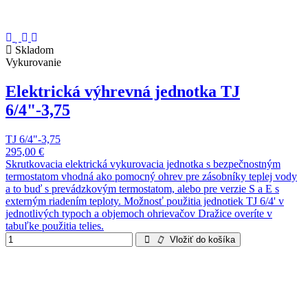
Skladom
Vykurovanie
Elektrická výhrevná jednotka TJ
6/4"-3,75
TJ 6/4"-3,75
295,00 €
Skrutkovacia elektrická vykurovacia jednotka s bezpečnostným
termostatom vhodná ako pomocný ohrev pre zásobníky teplej vody
a to buď s prevádzkovým termostatom, alebo pre verzie S a E s
externým riadením teploty. Možnosť použitia jednotiek TJ 6/4' v
jednotlivých typoch a objemoch ohrievačov Dražice overíte v
tabuľke použitia telies.
Vložiť do košíka