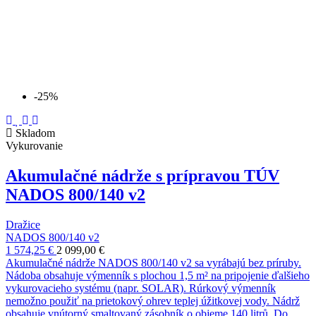
-25%
Skladom
Vykurovanie
Akumulačné nádrže s prípravou TÚV
NADOS 800/140 v2
Dražice
NADOS 800/140 v2
1 574,25 €
2 099,00 €
Akumulačné nádrže NADOS 800/140 v2 sa vyrábajú bez príruby.
Nádoba obsahuje výmenník s plochou 1,5 m² na pripojenie ďalšieho
vykurovacieho systému (napr. SOLAR). Rúrkový výmenník
nemožno použiť na prietokový ohrev teplej úžitkovej vody. Nádrž
obsahuje vnútorný smaltovaný zásobník o objeme 140 litrů. Do