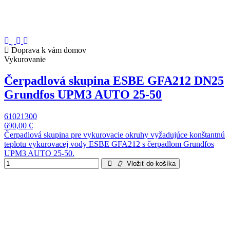
Doprava k vám domov
Vykurovanie
Čerpadlová skupina ESBE GFA212 DN25
Grundfos UPM3 AUTO 25-50
61021300
690,00 €
Čerpadlová skupina pre vykurovacie okruhy vyžadujúce konštantnú
teplotu vykurovacej vody ESBE GFA212 s čerpadlom Grundfos
UPM3 AUTO 25-50.
Vložiť do košíka