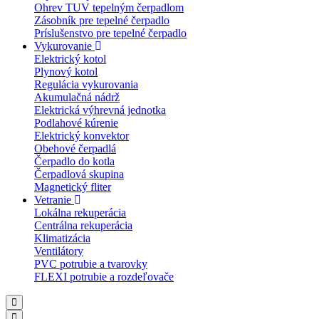
Ohrev TUV tepelným čerpadlom
Zásobník pre tepelné čerpadlo
Príslušenstvo pre tepelné čerpadlo
Vykurovanie
Elektrický kotol
Plynový kotol
Regulácia vykurovania
Akumulačná nádrž
Elektrická výhrevná jednotka
Podlahové kúrenie
Elektrický konvektor
Obehové čerpadlá
Čerpadlo do kotla
Čerpadlová skupina
Magnetický fliter
Vetranie
Lokálna rekuperácia
Centrálna rekuperácia
Klimatizácia
Ventilátory
PVC potrubie a tvarovky
FLEXI potrubie a rozdeľovače