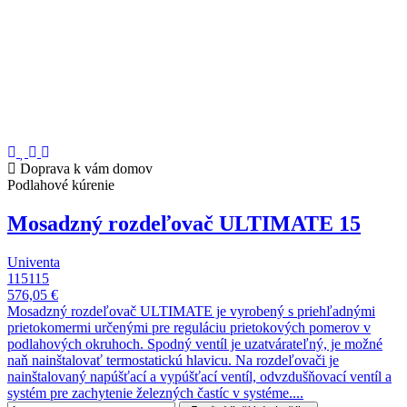
Doprava k vám domov
Podlahové kúrenie
Mosadzný rozdeľovač ULTIMATE 15
Univenta
115115
576,05 €
Mosadzný rozdeľovač ULTIMATE je vyrobený s priehľadnými
prietokomermi určenými pre reguláciu prietokových pomerov v
podlahových okruhoch. Spodný ventíl je uzatvárateľný, je možné
naň nainštalovať termostatickú hlavicu. Na rozdeľovači je
nainštalovaný napúšťací a vypúšťací ventíl, odvzdušňovací ventíl a
systém pre zachytenie železných častíc v systéme....