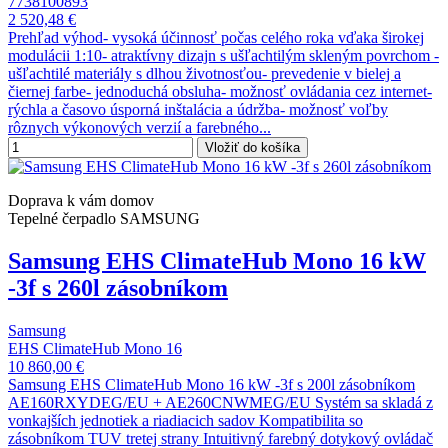
7738100893
2 520,48 €
Prehľad výhod- vysoká účinnosť počas celého roka vďaka širokej
modulácii 1:10- atraktívny dizajn s ušľachtilým skleným povrchom -
ušľachtilé materiály s dlhou životnosťou- prevedenie v bielej a
čiernej farbe- jednoduchá obsluha- možnosť ovládania cez internet-
rýchla a časovo úsporná inštalácia a údržba- možnosť voľby
rôznych výkonových verzií a farebného...
Vložiť do košíka
Doprava k vám domov
Tepelné čerpadlo SAMSUNG
Samsung EHS ClimateHub Mono 16 kW
-3f s 260l zásobníkom
Samsung
EHS ClimateHub Mono 16
10 860,00 €
Samsung EHS ClimateHub Mono 16 kW -3f s 200l zásobníkom
AE160RXYDEG/EU + AE260CNWMEG/EU Systém sa skladá z
vonkajších jednotiek a riadiacich sadov Kompatibilita so
zásobníkom TUV tretej strany Intuitivný farebný dotykový ovládač