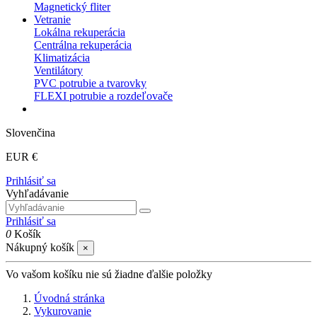
Magnetický fliter
Vetranie
Lokálna rekuperácia
Centrálna rekuperácia
Klimatizácia
Ventilátory
PVC potrubie a tvarovky
FLEXI potrubie a rozdeľovače
Slovenčina
EUR €
Prihlásiť sa
Vyhľadávanie
Prihlásiť sa
0
Košík
Nákupný košík
×
Vo vašom košíku nie sú žiadne ďalšie položky
Úvodná stránka
Vykurovanie