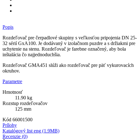
Popis
Rozdeľovač pre čerpadlové skupiny s veľkosťou pripojenia DN 25-
32 sérií GxA100. Je dodávaný v izolačnom puzdre a s držiakmi pre
uchytenie na stenu. Rozdeľovač je farebne označený, aby bola
inštalácia čo najjednoduchšia.
Rozdeľovač GMA451 slúži ako rozdeľovač pre päť vykurovacích
okruhov.
Parametre
Hmotnosť
11.90 kg
Rozstup rozdeľovačov
125 mm
Kód
66001500
Prílohy
Katalógový list eng (1.9MB)
Recenzie (0)