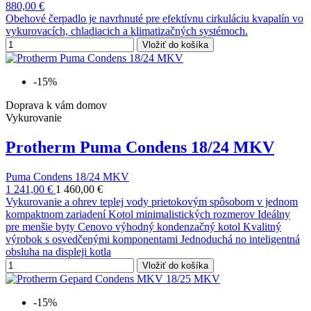
880,00 €
Obehové čerpadlo je navrhnuté pre efektívnu cirkuláciu kvapalín vo
vykurovacích, chladiacich a klimatizačných systémoch.
Vložiť do košíka
-15%
Doprava k vám domov
Vykurovanie
Protherm Puma Condens 18/24 MKV
Puma Condens 18/24 MKV
1 241,00 €
1 460,00 €
Vykurovanie a ohrev teplej vody prietokovým spôsobom v jednom
kompaktnom zariadení Kotol minimalistických rozmerov Ideálny
pre menšie byty Cenovo výhodný kondenzačný kotol Kvalitný
výrobok s osvedčenými komponentami Jednoduchá no inteligentná
obsluha na displeji kotla
Vložiť do košíka
-15%