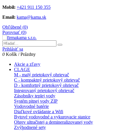
Mobil:
+421 911 150 355
Email:
kama@kama.sk
Obľúbené (
0
)
Porovnať (
0
)
Prihlásiť sa
0
Košík
/
Prázdny
Akcie a zľavy
CLAGE
M - malý prietokový ohrievač
C - kompaktný prietokový ohrievač
D - komfortný prietokový ohrievač
Integrovaný prietokový ohrievač
Zásobníky teplej vody
Systém pitnej vody ZIP
Vodovodné batérie
Diaľkové ovládanie a Wifi
Bytové vodovodné a vykurovacie stanice
Ohrev ultračistej a demineralizovanej vody
Zvýhodnené sety