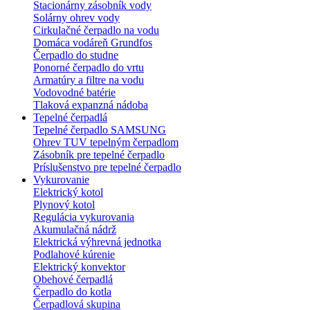
Stacionárny zásobník vody
Solárny ohrev vody
Cirkulačné čerpadlo na vodu
Domáca vodáreň Grundfos
Čerpadlo do studne
Ponorné čerpadlo do vrtu
Armatúry a filtre na vodu
Vodovodné batérie
Tlaková expanzná nádoba
Tepelné čerpadlá
Tepelné čerpadlo SAMSUNG
Ohrev TUV tepelným čerpadlom
Zásobník pre tepelné čerpadlo
Príslušenstvo pre tepelné čerpadlo
Vykurovanie
Elektrický kotol
Plynový kotol
Regulácia vykurovania
Akumulačná nádrž
Elektrická výhrevná jednotka
Podlahové kúrenie
Elektrický konvektor
Obehové čerpadlá
Čerpadlo do kotla
Čerpadlová skupina