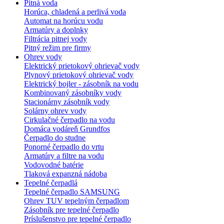
Pitná voda
Horúca, chladená a perlivá voda
Automat na horúcu vodu
Armatúry a doplnky
Filtrácia pitnej vody
Pitný režim pre firmy
Ohrev vody
Elektrický prietokový ohrievač vody
Plynový prietokový ohrievač vody
Elektrický bojler - zásobník na vodu
Kombinovaný zásobníky vody
Stacionárny zásobník vody
Solárny ohrev vody
Cirkulačné čerpadlo na vodu
Domáca vodáreň Grundfos
Čerpadlo do studne
Ponorné čerpadlo do vrtu
Armatúry a filtre na vodu
Vodovodné batérie
Tlaková expanzná nádoba
Tepelné čerpadlá
Tepelné čerpadlo SAMSUNG
Ohrev TUV tepelným čerpadlom
Zásobník pre tepelné čerpadlo
Príslušenstvo pre tepelné čerpadlo