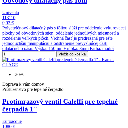
Obvodový dilatačný pás 1bm
Univenta
113110
0,92 €
Polyetylénový dilatačný pás s fóliou slúži pre oddelenie vykurovacej
plochy od obvodových stien, oddelenie jednotlivých miestností a
rozdelenie veľkých plôch. Vrchná časť je predrezaná pre ešte
jednoduchšiu manipuláciu a odstránenie prevyšujúcej časti
dilatačného pásu. Výška: 150mm Hrúbka: 8mm Farba: modrá
Vložiť do košíka
-20%
Doprava k vám domov
Príslušenstvo pre tepelné čerpadlo
Protimrazový ventil Caleffi pre tepelné
čerpadlá 1''
Euroacque
108601