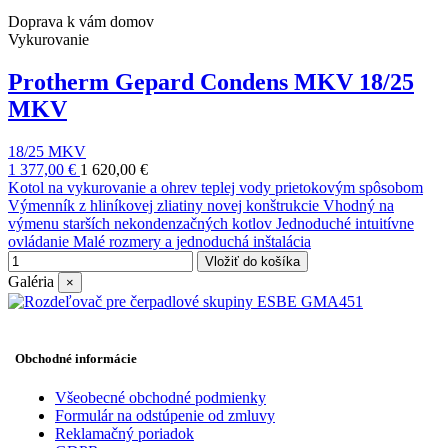
Doprava k vám domov
Vykurovanie
Protherm Gepard Condens MKV 18/25
MKV
18/25 MKV
1 377,00 €
1 620,00 €
Kotol na vykurovanie a ohrev teplej vody prietokovým spôsobom
Výmenník z hliníkovej zliatiny novej konštrukcie Vhodný na
výmenu starších nekondenzačných kotlov Jednoduché intuitívne
ovládanie Malé rozmery a jednoduchá inštalácia
Vložiť do košíka
Galéria
×
Obchodné informácie
Všeobecné obchodné podmienky
Formulár na odstúpenie od zmluvy
Reklamačný poriadok