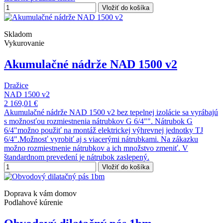
Vložiť do košíka
Skladom
Vykurovanie
Akumulačné nádrže NAD 1500 v2
Dražice
NAD 1500 v2
2 169,01 €
Akumulačné nádrže NAD 1500 v2 bez tepelnej izolácie sa vyrábajú
s možnosťou rozmiestnenia nátrubkov G 6/4"". Nátrubok G
6/4"možno použiť na montáž elektrickej výhrevnej jednotky TJ
6/4".Možnosť vyrobiť aj s viacerými nátrubkami. Na zákazku
možno rozmiestnenie nátrubkov a ich množstvo zmeniť. V
štandardnom prevedení je nátrubok zaslepený.
Vložiť do košíka
Doprava k vám domov
Podlahové kúrenie