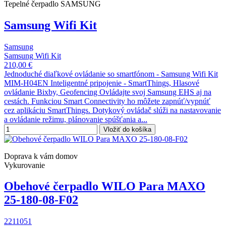
Tepelné čerpadlo SAMSUNG
Samsung Wifi Kit
Samsung
Samsung Wifi Kit
210,00 €
Jednoduché diaľkové ovládanie so smartfónom - Samsung Wifi Kit
MIM-H04EN Inteligentné pripojenie - SmartThings, Hlasové
ovládanie Bixby, Geofencing Ovládajte svoj Samsung EHS aj na
cestách. Funkciou Smart Connectivity ho môžete zapnúť/vypnúť
cez aplikáciu SmartThings. Dotykový ovládač slúži na nastavovanie
a ovládanie režimu, plánovanie spúšťania a...
Vložiť do košíka
Doprava k vám domov
Vykurovanie
Obehové čerpadlo WILO Para MAXO
25-180-08-F02
2211051