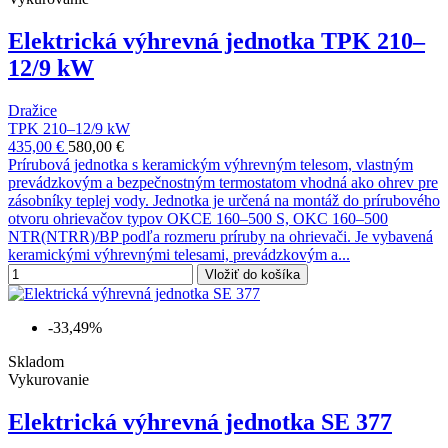
Elektrická výhrevná jednotka TPK 210–
12/9 kW
Dražice
TPK 210–12/9 kW
435,00 €
580,00 €
Prírubová jednotka s keramickým výhrevným telesom, vlastným
prevádzkovým a bezpečnostným termostatom vhodná ako ohrev pre
zásobníky teplej vody. Jednotka je určená na montáž do prírubového
otvoru ohrievačov typov OKCE 160–500 S, OKC 160–500
NTR(NTRR)/BP podľa rozmeru príruby na ohrievači. Je vybavená
keramickými výhrevnými telesami, prevádzkovým a...
Vložiť do košíka
-33,49%
Skladom
Vykurovanie
Elektrická výhrevná jednotka SE 377