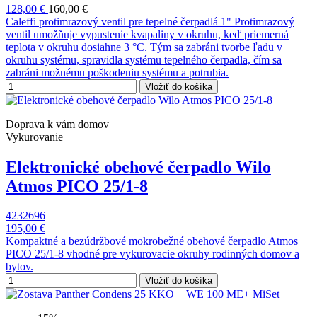
128,00 €
160,00 €
Caleffi protimrazový ventil pre tepelné čerpadlá 1" Protimrazový
ventil umožňuje vypustenie kvapaliny v okruhu, keď priemerná
teplota v okruhu dosiahne 3 °C. Tým sa zabráni tvorbe ľadu v
okruhu systému, spravidla systému tepelného čerpadla, čím sa
zabráni možnému poškodeniu systému a potrubia.
Vložiť do košíka
Doprava k vám domov
Vykurovanie
Elektronické obehové čerpadlo Wilo
Atmos PICO 25/1-8
4232696
195,00 €
Kompaktné a bezúdržbové mokrobežné obehové čerpadlo Atmos
PICO 25/1-8 vhodné pre vykurovacie okruhy rodinných domov a
bytov.
Vložiť do košíka