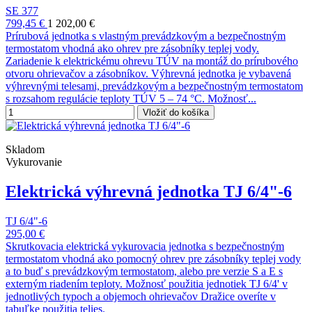
SE 377
799,45 €
1 202,00 €
Prírubová jednotka s vlastným prevádzkovým a bezpečnostným
termostatom vhodná ako ohrev pre zásobníky teplej vody.
Zariadenie k elektrickému ohrevu TÚV na montáž do prírubového
otvoru ohrievačov a zásobníkov. Výhrevná jednotka je vybavená
výhrevnými telesami, prevádzkovým a bezpečnostným termostatom
s rozsahom regulácie teploty TÚV 5 – 74 °C. Možnosť...
Vložiť do košíka
Skladom
Vykurovanie
Elektrická výhrevná jednotka TJ 6/4"-6
TJ 6/4"-6
295,00 €
Skrutkovacia elektrická vykurovacia jednotka s bezpečnostným
termostatom vhodná ako pomocný ohrev pre zásobníky teplej vody
a to buď s prevádzkovým termostatom, alebo pre verzie S a E s
externým riadením teploty. Možnosť použitia jednotiek TJ 6/4' v
jednotlivých typoch a objemoch ohrievačov Dražice overíte v
tabuľke použitia telies.