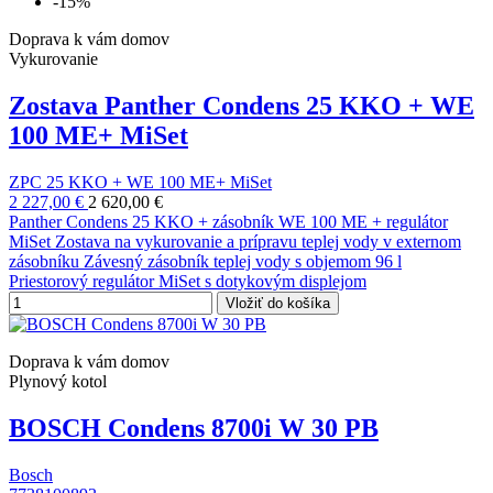
-15%
Doprava k vám domov
Vykurovanie
Zostava Panther Condens 25 KKO + WE
100 ME+ MiSet
ZPC 25 KKO + WE 100 ME+ MiSet
2 227,00 €
2 620,00 €
Panther Condens 25 KKO + zásobník WE 100 ME + regulátor
MiSet Zostava na vykurovanie a prípravu teplej vody v externom
zásobníku Závesný zásobník teplej vody s objemom 96 l
Priestorový regulátor MiSet s dotykovým displejom
Vložiť do košíka
Doprava k vám domov
Plynový kotol
BOSCH Condens 8700i W 30 PB
Bosch