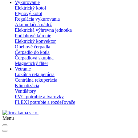
Vykurovanie
Elektrický kotol
Plynový kotol
Regulácia vykurovania
Akumulačná nádrž
Elektrická výhrevná jednotka
Podlahové kúrenie
Elektrický konvektor
Obehové čerpadlá
Čerpadlo do kotla
Čerpadlová skupina
Magnetický fliter
Vetranie
Lokálna rekuperácia
Centrálna rekuperácia
Klimatizácia
Ventilátory
PVC potrubie a tvarovky
FLEXI potrubie a rozdeľovače
Menu