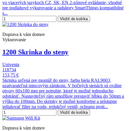
vo viacerých jazykoch CZ, SK, EN 2-zónové ovládanie, vhodné
pre podlahové vykurovanie a radiátory SmartThings kompatibilné
s...
Vložiť do košíka
Doprava k vám domov
Vykurovanie
1200 Skrinka do steny
Univenta
118734
153,75 €
Skrinka určená pre montáž do steny, farba biela RAL9003,
uzatvarateľná mincovým zámkom. V bočných stenách sú oválne
otvory 60x100 mm pre potrubie, ktoré je možné jednoducho
odstrániť. Nastaviteľný rám umožňuje prestaviť hĺbku do 50mm a
výšku do 100mm. Do skrinky je možné komfortne a prístupne
inštalovať filtre na vodu, redukčný ventíl, ochranu proti...
Vložiť do košíka
Doprava k vám domov