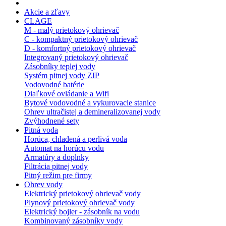
Akcie a zľavy
CLAGE
M - malý prietokový ohrievač
C - kompaktný prietokový ohrievač
D - komfortný prietokový ohrievač
Integrovaný prietokový ohrievač
Zásobníky teplej vody
Systém pitnej vody ZIP
Vodovodné batérie
Diaľkové ovládanie a Wifi
Bytové vodovodné a vykurovacie stanice
Ohrev ultračistej a demineralizovanej vody
Zvýhodnené sety
Pitná voda
Horúca, chladená a perlivá voda
Automat na horúcu vodu
Armatúry a doplnky
Filtrácia pitnej vody
Pitný režim pre firmy
Ohrev vody
Elektrický prietokový ohrievač vody
Plynový prietokový ohrievač vody
Elektrický bojler - zásobník na vodu
Kombinovaný zásobníky vody