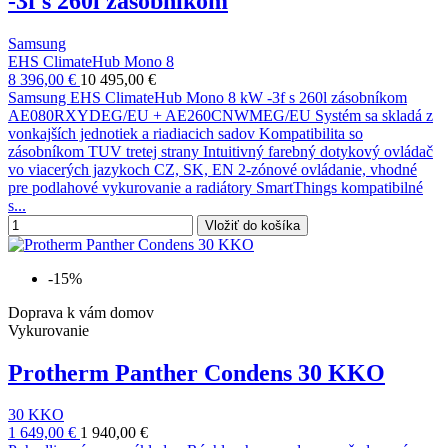
-3f s 260l zásobníkom
Samsung
EHS ClimateHub Mono 8
8 396,00 €
10 495,00 €
Samsung EHS ClimateHub Mono 8 kW -3f s 260l zásobníkom
AE080RXYDEG/EU + AE260CNWMEG/EU Systém sa skladá z
vonkajších jednotiek a riadiacich sadov Kompatibilita so
zásobníkom TUV tretej strany Intuitivný farebný dotykový ovládač
vo viacerých jazykoch CZ, SK, EN 2-zónové ovládanie, vhodné
pre podlahové vykurovanie a radiátory SmartThings kompatibilné
s...
Vložiť do košíka
-15%
Doprava k vám domov
Vykurovanie
Protherm Panther Condens 30 KKO
30 KKO
1 649,00 €
1 940,00 €