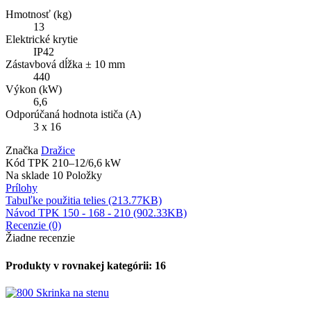
Hmotnosť (kg)
13
Elektrické krytie
IP42
Zástavbová dĺžka ± 10 mm
440
Výkon (kW)
6,6
Odporúčaná hodnota ističa (A)
3 x 16
Značka
Dražice
Kód
TPK 210–12/6,6 kW
Na sklade
10 Položky
Prílohy
Tabuľke použitia telies (213.77KB)
Návod TPK 150 - 168 - 210 (902.33KB)
Recenzie (0)
Žiadne recenzie
Produkty v rovnakej kategórii: 16