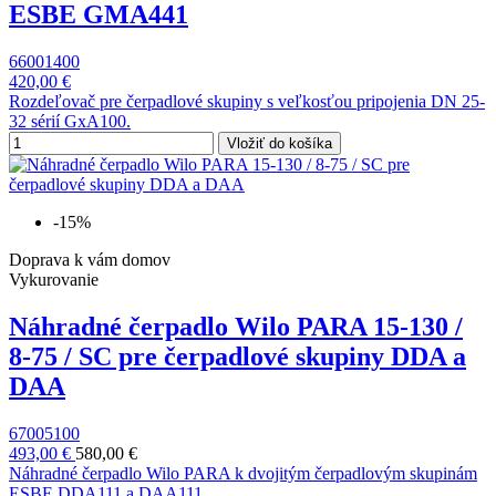
ESBE GMA441
66001400
420,00 €
Rozdeľovač pre čerpadlové skupiny s veľkosťou pripojenia DN 25-
32 sérií GxA100.
Vložiť do košíka
-15%
Doprava k vám domov
Vykurovanie
Náhradné čerpadlo Wilo PARA 15-130 /
8-75 / SC pre čerpadlové skupiny DDA a
DAA
67005100
493,00 €
580,00 €
Náhradné čerpadlo Wilo PARA k dvojitým čerpadlovým skupinám
ESBE DDA111 a DAA111.