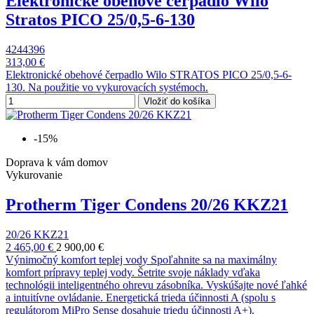
Elektronické obehové čerpadlo Wilo
Stratos PICO 25/0,5-6-130
4244396
313,00 €
Elektronické obehové čerpadlo Wilo STRATOS PICO 25/0,5-6-
130. Na použitie vo vykurovacích systémoch.
Vložiť do košíka
-15%
Doprava k vám domov
Vykurovanie
Protherm Tiger Condens 20/26 KKZ21
20/26 KKZ21
2 465,00 €
2 900,00 €
Výnimočný komfort teplej vody Spoľahnite sa na maximálny
komfort prípravy teplej vody. Šetrite svoje náklady vďaka
technológii inteligentného ohrevu zásobníka. Vyskúšajte nové ľahké
a intuitívne ovládanie. Energetická trieda účinnosti A (spolu s
regulátorom MiPro Sense dosahuje triedu účinnosti A+).