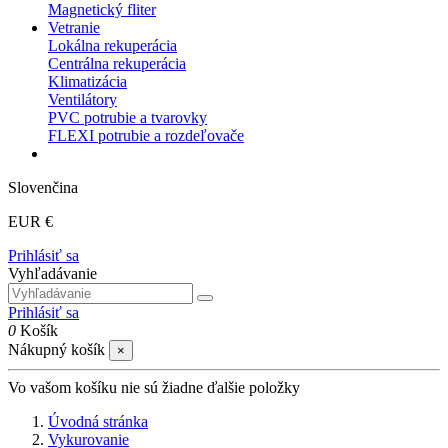
Magnetický fliter
Vetranie
Lokálna rekuperácia
Centrálna rekuperácia
Klimatizácia
Ventilátory
PVC potrubie a tvarovky
FLEXI potrubie a rozdeľovače
Slovenčina
EUR €
Prihlásiť sa
Vyhľadávanie
Prihlásiť sa
0
Košík
Nákupný košík
×
Vo vašom košíku nie sú žiadne ďalšie položky
Úvodná stránka
Vykurovanie