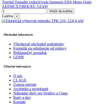
Tepelné čerpadlo vzduch/voda Samsung EHS Mono Quiet
AE050CXYBEK/EU 5,0 kW
Vložiť do košíka
Galéria
×
Obchodné informácie
Všeobecné obchodné podmienky
Formulár na odstúpenie od zmluvy
Reklamačný poriadok
GDPR
Užitočné informácie
O nás
CLAGE
Úspora energie
Architekti a projektanti
Náhradne diely pre Dražice a Clage
Rady a tipy
Kontakt