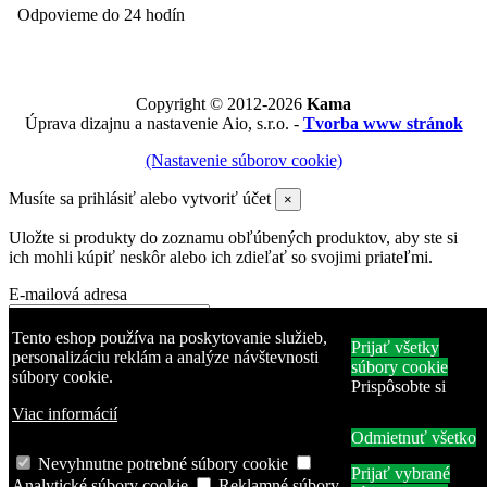
Odpovieme do 24 hodín
Copyright © 2012-2026
Kama
Úprava dizajnu a nastavenie Aio, s.r.o. -
Tvorba www stránok
(Nastavenie súborov cookie)
Musíte sa prihlásiť alebo vytvoriť účet
×
Uložte si produkty do zoznamu obľúbených produktov, aby ste si
ich mohli kúpiť neskôr alebo ich zdieľať so svojimi priateľmi.
E-mailová adresa
Heslo
Tento eshop používa na poskytovanie služieb,
Prijať všetky
personalizáciu reklám a analýze návštevnosti
súbory cookie
súbory cookie.
Zabudli ste heslo?
Prispôsobte si
Prihlásiť sa
Viac informácií
Odmietnuť všetko
Žiadny účet? Vytvorte si ho tu
Produkt bol pridaný do zoznamu obľúbených produktov
Nevyhnutne potrebné súbory cookie
Prijať vybrané
Produkt pridaný na porovnanie.
Analytické súbory cookie
Reklamné súbory