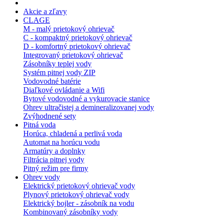
Akcie a zľavy
CLAGE
M - malý prietokový ohrievač
C - kompaktný prietokový ohrievač
D - komfortný prietokový ohrievač
Integrovaný prietokový ohrievač
Zásobníky teplej vody
Systém pitnej vody ZIP
Vodovodné batérie
Diaľkové ovládanie a Wifi
Bytové vodovodné a vykurovacie stanice
Ohrev ultračistej a demineralizovanej vody
Zvýhodnené sety
Pitná voda
Horúca, chladená a perlivá voda
Automat na horúcu vodu
Armatúry a doplnky
Filtrácia pitnej vody
Pitný režim pre firmy
Ohrev vody
Elektrický prietokový ohrievač vody
Plynový prietokový ohrievač vody
Elektrický bojler - zásobník na vodu
Kombinovaný zásobníky vody