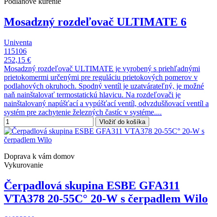
Podlahové kúrenie
Mosadzný rozdeľovač ULTIMATE 6
Univenta
115106
252,15 €
Mosadzný rozdeľovač ULTIMATE je vyrobený s priehľadnými
prietokomermi určenými pre reguláciu prietokových pomerov v
podlahových okruhoch. Spodný ventíl je uzatvárateľný, je možné
naň nainštalovať termostatickú hlavicu. Na rozdeľovači je
nainštalovaný napúšťací a vypúšťací ventíl, odvzdušňovací ventíl a
systém pre zachytenie železných častíc v systéme....
Vložiť do košíka
Doprava k vám domov
Vykurovanie
Čerpadlová skupina ESBE GFA311
VTA378 20-55C° 20-W s čerpadlem Wilo