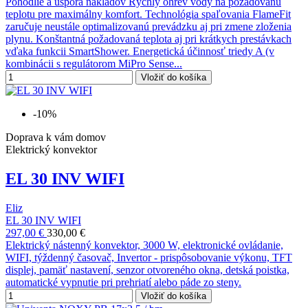
Pohodlie a úspora nákladov Rýchly ohrev vody na požadovanú
teplotu pre maximálny komfort. Technológia spaľovania FlameFit
zaručuje neustále optimalizovanú prevádzku aj pri zmene zloženia
plynu. Konštantná požadovaná teplota aj pri krátkych prestávkach
vďaka funkcii SmartShower. Energetická účinnosť triedy A (v
kombinácii s regulátorom MiPro Sense...
Vložiť do košíka
-10%
Doprava k vám domov
Elektrický konvektor
EL 30 INV WIFI
Eliz
EL 30 INV WIFI
297,00 €
330,00 €
Elektrický nástenný konvektor, 3000 W, elektronické ovládanie,
WIFI, týždenný časovač, Invertor - prispôsobovanie výkonu, TFT
displej, pamäť nastavení, senzor otvoreného okna, detská poistka,
automatické vypnutie pri prehriatí alebo páde zo steny.
Vložiť do košíka