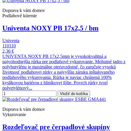
Doprava k vám domov
Podlahové kúrenie
Univenta NOXY PB 17x2,5 / bm
Univenta
110110
2,36 €
UNIVENTA NOXY PB 17x2,5mm je vysokokvalitná a
najvohodnejšia rúrka pre podlahové vykurovanie. Mohutné jadro z
polybutylénu je maximálne oteruvzdorné, čo zaručuje vysokú
životnosť podlahovej rúrky a najvyššiu záruku inštalovaného
podlahového vykurovania. Rúrka je naviac chránená 100%
kyslíkovou bariérou z hliníkovej fólie. Povrch rúrky tvorí
polyetylénový...
Vložiť do košíka
Doprava k vám domov
Vykurovanie
Rozdeľovač pre čerpadlové skupiny