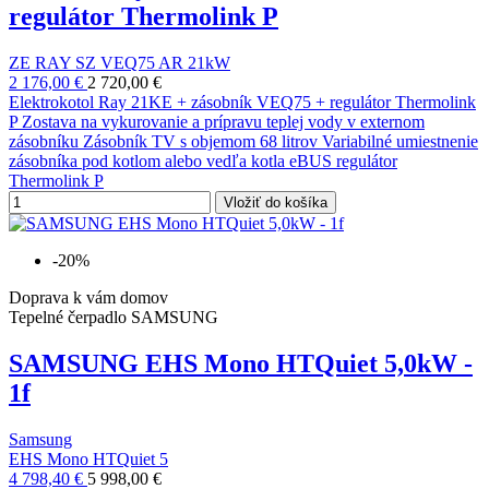
regulátor Thermolink P
ZE RAY SZ VEQ75 AR 21kW
2 176,00 €
2 720,00 €
Elektrokotol Ray 21KE + zásobník VEQ75 + regulátor Thermolink
P Zostava na vykurovanie a prípravu teplej vody v externom
zásobníku Zásobník TV s objemom 68 litrov Variabilné umiestnenie
zásobníka pod kotlom alebo vedľa kotla eBUS regulátor
Thermolink P
Vložiť do košíka
-20%
Doprava k vám domov
Tepelné čerpadlo SAMSUNG
SAMSUNG EHS Mono HTQuiet 5,0kW -
1f
Samsung
EHS Mono HTQuiet 5
4 798,40 €
5 998,00 €