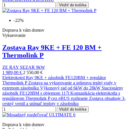
Vložiť do košíka
-22%
Doprava k vám domov
Vykurovanie
Zostava Ray 9KE + FE 120 BM +
Thermolink P
ZE RAY SEZAR 9kW
1 989,00 €
2 550,00 €
Elektrokotol Ray 9KE + zásobník FE120BM + regulátor
Thermolink P Zostava na vykurovanie a prípravu teplej vody v
externom zásobníku Výkonový rad od 6kW do 28kW Stacionárny
zásobník FE120BM s objemom 117l Komunikácia elektrokotla s
regulátorom Thermolink P cez eBUS rozhranie Zostava obsahuje 3-
cestný ventil a snímač teploty v zásobníku
Vložiť do košíka
Doprava k vám domov