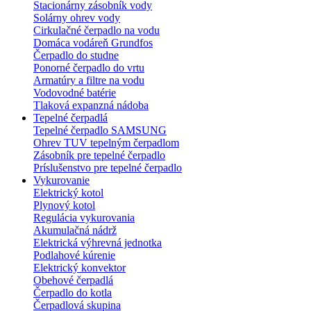
Stacionárny zásobník vody
Solárny ohrev vody
Cirkulačné čerpadlo na vodu
Domáca vodáreň Grundfos
Čerpadlo do studne
Ponorné čerpadlo do vrtu
Armatúry a filtre na vodu
Vodovodné batérie
Tlaková expanzná nádoba
Tepelné čerpadlá
Tepelné čerpadlo SAMSUNG
Ohrev TUV tepelným čerpadlom
Zásobník pre tepelné čerpadlo
Príslušenstvo pre tepelné čerpadlo
Vykurovanie
Elektrický kotol
Plynový kotol
Regulácia vykurovania
Akumulačná nádrž
Elektrická výhrevná jednotka
Podlahové kúrenie
Elektrický konvektor
Obehové čerpadlá
Čerpadlo do kotla
Čerpadlová skupina