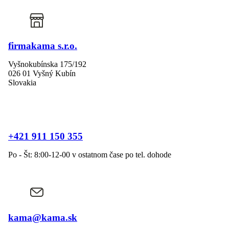
firmakama s.r.o.
Vyšnokubínska 175/192
026 01 Vyšný Kubín
Slovakia
+421 911 150 355
Po - Št: 8:00-12-00 v ostatnom čase po tel. dohode
kama@kama.sk