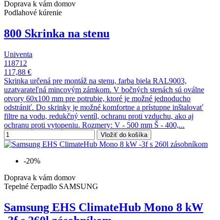
Doprava k vám domov
Podlahové kúrenie
800 Skrinka na stenu
Univenta
118712
117,88 €
Skrinka určená pre montáž na stenu, farba biela RAL9003,
uzatvarateľná mincovým zámkom. V bočných stenách sú oválne
otvory 60x100 mm pre potrubie, ktoré je možné jednoducho
odstrániť. Do skrinky je možné komfortne a prístupne inštalovať
filtre na vodu, redukčný ventíl, ochranu proti vzduchu, ako aj
ochranu proti vytopeniu. Rozmery: V - 500 mm Š - 400,...
Vložiť do košíka
-20%
Doprava k vám domov
Tepelné čerpadlo SAMSUNG
Samsung EHS ClimateHub Mono 8 kW