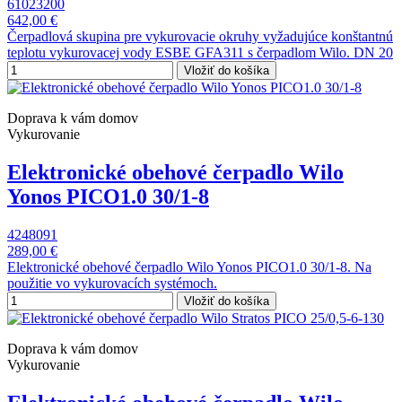
61023200
642,00 €
Čerpadlová skupina pre vykurovacie okruhy vyžadujúce konštantnú
teplotu vykurovacej vody ESBE GFA311 s čerpadlom Wilo. DN 20
Vložiť do košíka
Doprava k vám domov
Vykurovanie
Elektronické obehové čerpadlo Wilo
Yonos PICO1.0 30/1-8
4248091
289,00 €
Elektronické obehové čerpadlo Wilo Yonos PICO1.0 30/1-8. Na
použitie vo vykurovacích systémoch.
Vložiť do košíka
Doprava k vám domov
Vykurovanie