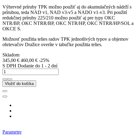
Výhrevné príruby TPK možno použiť aj do akumulačných nádrží s
prírubou, teda NAD v1, NAD v3-v5 a NADO v1-v3. Pri použití
redukčnej príruby 225/210 možno použiť aj pre typy OKC
NTR/BP, OKC NTRR/BP, OKC NTR/HP, OKC NTRR/HP/SOL a
OKCE S.
Možnosť použitia telies radov TPK jednotlivých typov a objemov
ohrievačov Dražice overíte v tabuľke použitia telies.
Skladom
345,00 €
460,00 €
-25%
S DPH
Dodanie do 1 - 2 dní
Vložiť do košíka
Parametre