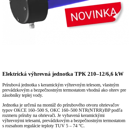
Elektrická výhrevná jednotka TPK 210–12/6,6 kW
Prírubová jednotka s keramickým výhrevným telesom, vlastným
prevádzkovým a bezpečnostným termostatom vhodná ako ohrev pre
zásobníky teplej vody.
Jednotka je určená na montáž do prírubového otvoru ohrievačov
typov OKCE 160–500 S, OKC 160–500 NTR(NTRR)/BP podľa
rozmeru príruby na ohrievači. Je vybavená keramickými
výhrevnými telesami, prevádzkovým a bezpečnostným termostatom
s rozsahom regulácie teploty TUV 5 – 74 °C.