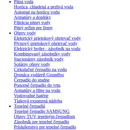
Pitná voda
Horúca, chladená a perlivá voda
Automat na horúcu vodu
Armatúry a doplnky
Filtrácia pitnej vody
Pitný režim pre firmy
Ohrev vody
Elektrický prietokový ohrievač vody
Plynový prietokový ohrievač vody
Elektrický bojler - zásobník na vodu
Kombinovaný zásobníky vody
Stacionárny zásobník vody
Solárny ohrev vody
Cirkulačné čerpadlo na vodu
Domáca vodáreň Grundfos
Čerpadlo do studne
Ponorné čerpadlo do vrtu
Armatúry a filtre na vodu
Vodovodné batérie
Tlaková expanzná nádoba
Tepelné čerpadlá
Tepelné čerpadlo SAMSUNG
Ohrev TUV tepelným čerpadlom
Zásobník pre tepelné čerpadlo
Príslušenstvo pre tepelné čerpadlo