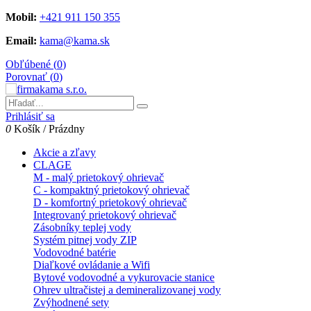
Mobil:
+421 911 150 355
Email:
kama@kama.sk
Obľúbené (
0
)
Porovnať (
0
)
Prihlásiť sa
0
Košík
/
Prázdny
Akcie a zľavy
CLAGE
M - malý prietokový ohrievač
C - kompaktný prietokový ohrievač
D - komfortný prietokový ohrievač
Integrovaný prietokový ohrievač
Zásobníky teplej vody
Systém pitnej vody ZIP
Vodovodné batérie
Diaľkové ovládanie a Wifi
Bytové vodovodné a vykurovacie stanice
Ohrev ultračistej a demineralizovanej vody
Zvýhodnené sety