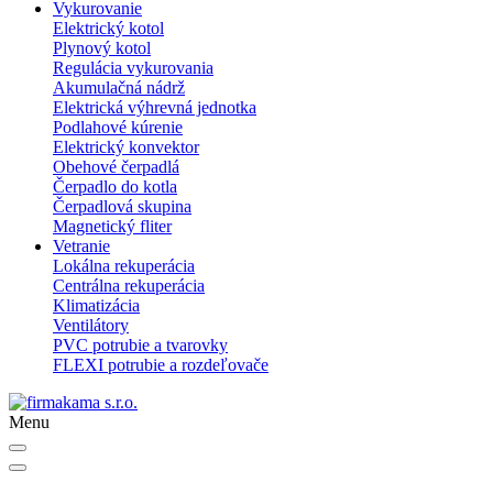
Vykurovanie
Elektrický kotol
Plynový kotol
Regulácia vykurovania
Akumulačná nádrž
Elektrická výhrevná jednotka
Podlahové kúrenie
Elektrický konvektor
Obehové čerpadlá
Čerpadlo do kotla
Čerpadlová skupina
Magnetický fliter
Vetranie
Lokálna rekuperácia
Centrálna rekuperácia
Klimatizácia
Ventilátory
PVC potrubie a tvarovky
FLEXI potrubie a rozdeľovače
Menu